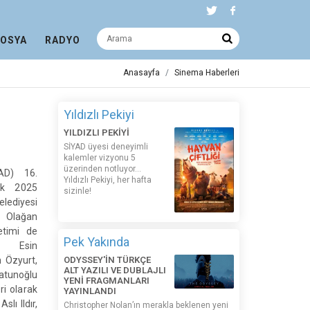
DOSYA
RADYO
Anasayfa
Sinema Haberleri
Yıldızlı Pekiyi
YILDIZLI PEKİYİ
SİYAD üyesi deneyimli
kalemler vizyonu 5
üzerinden notluyor...
AD) 16.
Yıldızlı Pekiyi, her hafta
ık 2025
sizinle!
diyesi
. Olağan
etimi de
Pek Yakında
da Esin
 Özyurt,
ODYSSEY'İN TÜRKÇE
ALT YAZILI VE DUBLAJLI
tunoğlu
YENİ FRAGMANLARI
ri olarak
YAYINLANDI
slı Ildır,
Christopher Nolan’ın merakla beklenen yeni