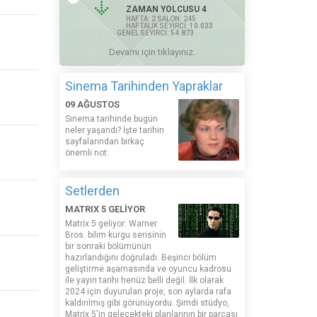
ZAMAN YOLCUSU 4
HAFTA: 2 SALON: 245
HAFTALIK SEYİRCİ: 10.033
GENEL SEYİRCİ: 54.873
Devamı için tıklayınız.
Sinema Tarihinden Yapraklar
09 AĞUSTOS
Sinema tarihinde bugün
neler yaşandı? İşte tarihin
sayfalarından birkaç
önemli not:
Setlerden
MATRIX 5 GELİYOR
Matrix 5 geliyor: Warner
Bros. bilim kurgu serisinin
bir sonraki bölümünün
hazırlandığını doğruladı. Beşinci bölüm
geliştirme aşamasında ve oyuncu kadrosu
ile yayın tarihi henüz belli değil. İlk olarak
2024 için duyurulan proje, son aylarda rafa
kaldırılmış gibi görünüyordu. Şimdi stüdyo,
Matrix 5'in gelecekteki planlarının bir parçası