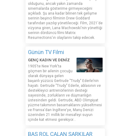
olduğunu, ancak yakın zamanda
sinemalarda gösterime girmeyeceğini
açıkladı. Şu ana kadar bilinen tek gelişme
serinin beşinci filminin Drew Goddard
tarafından yazılıp yönetileceği. Film, 2021'de
vizyona giren, Lana Wachowski'nin yönettiği
serinin dördüncü filmi Matrix
Resurrections'ın olaylarını takip edecek.
Günün TV Filmi
GENÇ KADIN VE DENİZ
1905'te New York'ta
göçmen bir ailenin çocuğu
olarak dünyaya gelen
başarılı yüzücü Gertrude "Trudy" Ederle’nin
hayatı. Gertrude "Trudy" Ederle, ablasının ve
destekleyici antrenörlerinin desteği
sayesinde, zorlukların ve düşmanlığın
üstesinden geldi. Gertrude, ABD Olimpiyat
yüzme takımının basamaklarını yükseltmesi
ve Fransa'dan İngiltere'ye, Manş Denizi
üzerinden 21 millik bir mesafeyi suyun
içinde kat etmesi gerekiyor...
BAŞ ROL ÇALAN ŞARKILAR