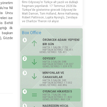
filmi Odyssey'in Türkçe alt yazılı ve dublajlı
 yönetim
fragmanı yayınlandı. 17 Temmuz 2026’da
lu’na Nil
Türkiye'de gösterime girecek Odyssey’de
ta Uncu
Matt Damon, Tom Holland, Anne Hathaway,
Robert Pattinson, Lupita Nyong’o, Zendaya
eleri ise
ve Charlize Theron rol alıyor.
s Behlil
tığı ilk
Box Office
ı başkan
r), Gözde
1
ÖRÜMCEK-ADAM: YEPYENİ
BİR GÜN
HAFTA: 1 SALON: 1174
HAFTALIK SEYİRCİ: 725.411
GENEL SEYİRCİ: 725.411
2
ODYSSEY
HAFTA: 3 SALON: 588
HAFTALIK SEYİRCİ: 129.337
GENEL SEYİRCİ: 1.039.973
3
MİNYONLAR VE
CANAVARLAR
HAFTA: 5 SALON: 243
HAFTALIK SEYİRCİ: 17.502
GENEL SEYİRCİ: 440.896
4
OYUNCAK HİKAYESİ 5
HAFTA: 7 SALON: 166
HAFTALIK SEYİRCİ: 11.822
GENEL SEYİRCİ: 860.124
5
NASREDDİN HOCA: