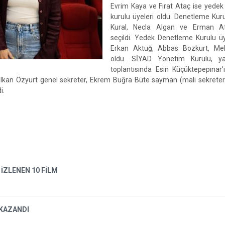
Evrim Kaya ve Fırat Ataç ise yedek
kurulu üyeleri oldu. Denetleme Kuru
Kural, Necla Algan ve Erman A
seçildi. Yedek Denetleme Kurulu üy
Erkan Aktuğ, Abbas Bozkurt, Meli
oldu. SİYAD Yönetim Kurulu, yap
toplantısında Esin Küçüktepepınar’
, Olkan Özyurt genel sekreter, Ekrem Buğra Büte sayman (mali sekrete
i.
 İZLENEN 10 FİLM
 KAZANDI