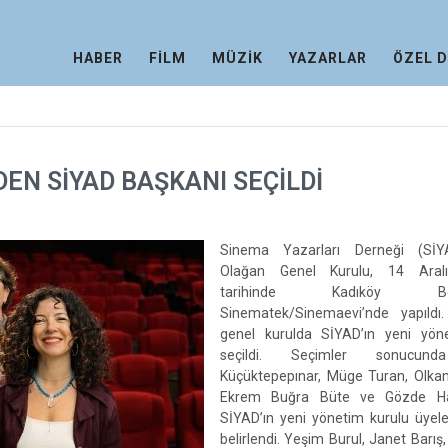
HABER
FİLM
MÜZİK
YAZARLAR
ÖZEL 
EN SİYAD BAŞKANI SEÇİLDİ
Sinema Yazarları Derneği (SİY
Olağan Genel Kurulu, 14 Aral
tarihinde Kadıköy Bele
Sinematek/Sinemaevi’nde yapıldı
genel kurulda SİYAD’ın yeni yön
seçildi. Seçimler sonucun
Küçüktepepınar, Müge Turan, Olkan
Ekrem Buğra Büte ve Gözde Ha
SİYAD’ın yeni yönetim kurulu üyele
belirlendi. Yeşim Burul, Janet Barış, A