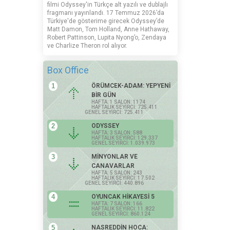
filmi Odyssey'in Türkçe alt yazılı ve dublajlı
fragmanı yayınlandı. 17 Temmuz 2026’da
Türkiye'de gösterime girecek Odyssey’de
Matt Damon, Tom Holland, Anne Hathaway,
Robert Pattinson, Lupita Nyong’o, Zendaya
ve Charlize Theron rol alıyor.
Box Office
1
ÖRÜMCEK-ADAM: YEPYENİ
BİR GÜN
HAFTA: 1 SALON: 1174
HAFTALIK SEYİRCİ: 725.411
GENEL SEYİRCİ: 725.411
2
ODYSSEY
HAFTA: 3 SALON: 588
HAFTALIK SEYİRCİ: 129.337
GENEL SEYİRCİ: 1.039.973
3
MİNYONLAR VE
CANAVARLAR
HAFTA: 5 SALON: 243
HAFTALIK SEYİRCİ: 17.502
GENEL SEYİRCİ: 440.896
4
OYUNCAK HİKAYESİ 5
HAFTA: 7 SALON: 166
HAFTALIK SEYİRCİ: 11.822
GENEL SEYİRCİ: 860.124
5
NASREDDİN HOCA: