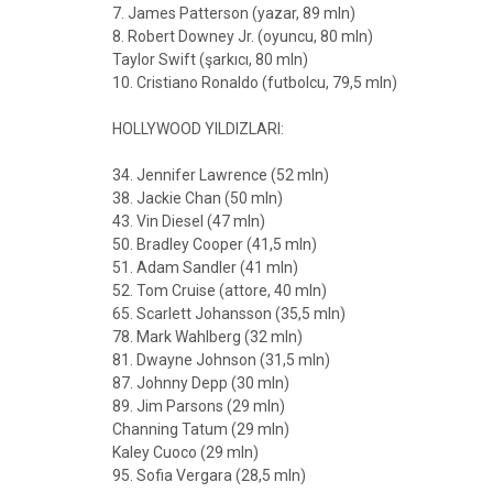
7. James Patterson (yazar, 89 mln)
8. Robert Downey Jr. (oyuncu, 80 mln)
Taylor Swift (şarkıcı, 80 mln)
10. Cristiano Ronaldo (futbolcu, 79,5 mln)
HOLLYWOOD YILDIZLARI:
34. Jennifer Lawrence (52 mln)
38. Jackie Chan (50 mln)
43. Vin Diesel (47 mln)
50. Bradley Cooper (41,5 mln)
51. Adam Sandler (41 mln)
52. Tom Cruise (attore, 40 mln)
65. Scarlett Johansson (35,5 mln)
78. Mark Wahlberg (32 mln)
81. Dwayne Johnson (31,5 mln)
87. Johnny Depp (30 mln)
89. Jim Parsons (29 mln)
Channing Tatum (29 mln)
Kaley Cuoco (29 mln)
95. Sofia Vergara (28,5 mln)