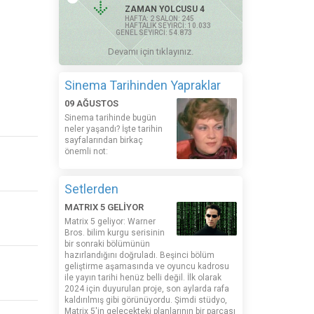
ZAMAN YOLCUSU 4
HAFTA: 2 SALON: 245
HAFTALIK SEYİRCİ: 10.033
GENEL SEYİRCİ: 54.873
Devamı için tıklayınız.
Sinema Tarihinden Yapraklar
09 AĞUSTOS
Sinema tarihinde bugün
neler yaşandı? İşte tarihin
sayfalarından birkaç
önemli not:
Setlerden
MATRIX 5 GELİYOR
Matrix 5 geliyor: Warner
Bros. bilim kurgu serisinin
bir sonraki bölümünün
hazırlandığını doğruladı. Beşinci bölüm
geliştirme aşamasında ve oyuncu kadrosu
ile yayın tarihi henüz belli değil. İlk olarak
2024 için duyurulan proje, son aylarda rafa
kaldırılmış gibi görünüyordu. Şimdi stüdyo,
Matrix 5'in gelecekteki planlarının bir parçası