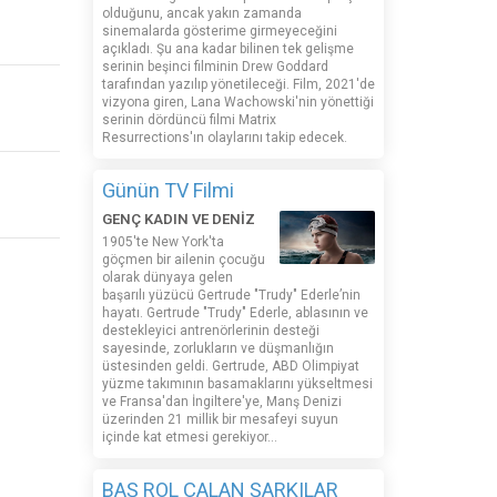
olduğunu, ancak yakın zamanda
sinemalarda gösterime girmeyeceğini
açıkladı. Şu ana kadar bilinen tek gelişme
serinin beşinci filminin Drew Goddard
tarafından yazılıp yönetileceği. Film, 2021'de
vizyona giren, Lana Wachowski'nin yönettiği
serinin dördüncü filmi Matrix
Resurrections'ın olaylarını takip edecek.
Günün TV Filmi
GENÇ KADIN VE DENİZ
1905'te New York'ta
göçmen bir ailenin çocuğu
olarak dünyaya gelen
başarılı yüzücü Gertrude "Trudy" Ederle’nin
hayatı. Gertrude "Trudy" Ederle, ablasının ve
destekleyici antrenörlerinin desteği
sayesinde, zorlukların ve düşmanlığın
üstesinden geldi. Gertrude, ABD Olimpiyat
yüzme takımının basamaklarını yükseltmesi
ve Fransa'dan İngiltere'ye, Manş Denizi
üzerinden 21 millik bir mesafeyi suyun
içinde kat etmesi gerekiyor...
BAŞ ROL ÇALAN ŞARKILAR