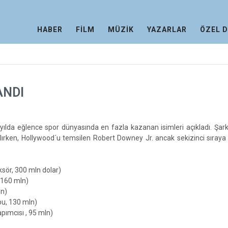
HABER
FİLM
MÜZİK
YAZARLAR
ÖZEL 
ANDI
 yılda eğlence spor dünyasında en fazla kazanan isimleri açıkladı. Şark
lırken, Hollywood´u temsilen Robert Downey Jr. ancak sekizinci sıraya ç
ksör, 300 mln dolar)
 160 mln)
ln)
bu, 130 mln)
pımcısı , 95 mln)