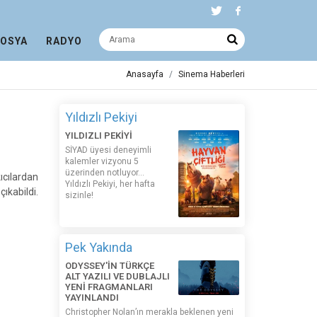
DOSYA
RADYO
Anasayfa
Sinema Haberleri
Yıldızlı Pekiyi
YILDIZLI PEKİYİ
SİYAD üyesi deneyimli
kalemler vizyonu 5
üzerinden notluyor...
ıcılardan
Yıldızlı Pekiyi, her hafta
ıkabildi.
sizinle!
Pek Yakında
ODYSSEY'İN TÜRKÇE
ALT YAZILI VE DUBLAJLI
YENİ FRAGMANLARI
YAYINLANDI
Christopher Nolan’ın merakla beklenen yeni