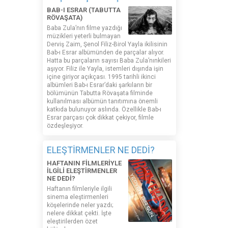
BAB-I ESRAR (TABUTTA
RÖVAŞATA)
Baba Zula’nın filme yazdığı
müzikleri yeterli bulmayan
Derviş Zaim, Şenol Filiz-Birol Yayla ikilisinin
Bab-ı Esrar albümünden de parçalar alıyor.
Hatta bu parçaların sayısı Baba Zula’nınkileri
aşıyor. Filiz ile Yayla, istemleri dışında işin
içine giriyor açıkçası. 1995 tarihli ikinci
albümleri Bab-ı Esrar’daki şarkıların bir
bölümünün Tabutta Rövaşata filminde
kullanılması albümün tanıtımına önemli
katkıda bulunuyor aslında. Özellikle Bab-ı
Esrar parçası çok dikkat çekiyor, filmle
özdeşleşiyor.
ELEŞTİRMENLER NE DEDİ?
HAFTANIN FİLMLERİYLE
İLGİLİ ELEŞTİRMENLER
NE DEDİ?
Haftanın filmleriyle ilgili
sinema eleştirmenleri
köşelerinde neler yazdı;
nelere dikkat çekti. İşte
eleştirilerden özet