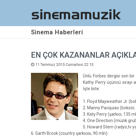
Sinema Haberleri
EN ÇOK KAZANANLAR AÇIKL
11 Temmuz 2015 Cumartesi 22:13
Ünlü Forbes dergisi son bir
Kathy Perry üçüncü sırayı a
İşte liste:
1. Floyd Mayweather Jr. (bo
2. Manny Pacquiao (boksör,
3. Katy Perry (şarkıcı, 135 m
4. One Direction (müzik gru
5. Howard Stern (radyo,tv ya
6. Garth Brook (country şarkıcısı, 90 mln)