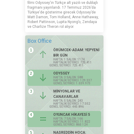
filmi Odyssey'in Türkçe alt yazılı ve dublajlı
fragmanı yayınlandı. 17 Temmuz 2026’da
Türkiye'de gösterime girecek Odyssey’de
Matt Damon, Tom Holland, Anne Hathaway,
Robert Pattinson, Lupita Nyong’o, Zendaya
ve Charlize Theron rol alıyor.
Box Office
1
ÖRÜMCEK-ADAM: YEPYENİ
BİR GÜN
HAFTA: 1 SALON: 1174
HAFTALIK SEYİRCİ: 725.411
GENEL SEYİRCİ: 725.411
2
ODYSSEY
HAFTA: 3 SALON: 588
HAFTALIK SEYİRCİ: 129.337
GENEL SEYİRCİ: 1.039.973
3
MİNYONLAR VE
CANAVARLAR
HAFTA: 5 SALON: 243
HAFTALIK SEYİRCİ: 17.502
GENEL SEYİRCİ: 440.896
4
OYUNCAK HİKAYESİ 5
HAFTA: 7 SALON: 166
HAFTALIK SEYİRCİ: 11.822
GENEL SEYİRCİ: 860.124
5
NASREDDİN HOCA: