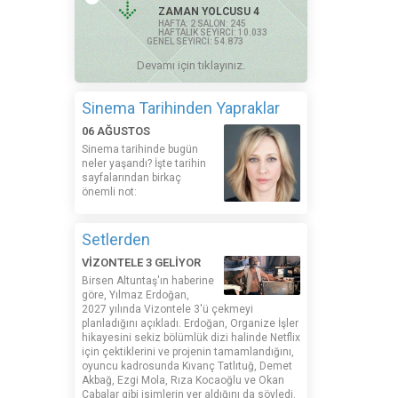
ZAMAN YOLCUSU 4
HAFTA: 2 SALON: 245
HAFTALIK SEYİRCİ: 10.033
GENEL SEYİRCİ: 54.873
Devamı için tıklayınız.
Sinema Tarihinden Yapraklar
06 AĞUSTOS
Sinema tarihinde bugün
neler yaşandı? İşte tarihin
sayfalarından birkaç
önemli not:
Setlerden
VİZONTELE 3 GELİYOR
Birsen Altuntaş'ın haberine
göre, Yılmaz Erdoğan,
2027 yılında Vizontele 3'ü çekmeyi
planladığını açıkladı. Erdoğan, Organize İşler
hikayesini sekiz bölümlük dizi halinde Netflix
için çektiklerini ve projenin tamamlandığını,
oyuncu kadrosunda Kıvanç Tatlıtuğ, Demet
Akbağ, Ezgi Mola, Rıza Kocaoğlu ve Okan
Çabalar gibi isimlerin yer aldığını da söyledi.