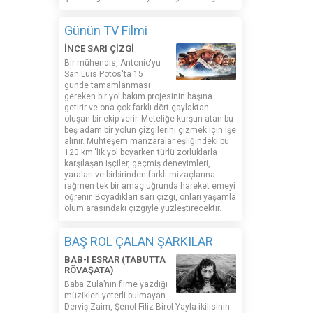
Günün TV Filmi
İNCE SARI ÇİZGİ
Bir mühendis, Antonio'yu
San Luis Potos'ta 15
günde tamamlanması
gereken bir yol bakım projesinin başına
getirir ve ona çok farklı dört çaylaktan
oluşan bir ekip verir. Meteliğe kurşun atan bu
beş adam bir yolun çizgilerini çizmek için işe
alınır. Muhteşem manzaralar eşliğindeki bu
120 km.'lik yol boyarken türlü zorluklarla
karşılaşan işçiler, geçmiş deneyimleri,
yaraları ve birbirinden farklı mizaçlarına
rağmen tek bir amaç uğrunda hareket emeyi
öğrenir. Boyadıkları sarı çizgi, onları yaşamla
ölüm arasındaki çizgiyle yüzleştirecektir.
BAŞ ROL ÇALAN ŞARKILAR
BAB-I ESRAR (TABUTTA
RÖVAŞATA)
Baba Zula’nın filme yazdığı
müzikleri yeterli bulmayan
Derviş Zaim, Şenol Filiz-Birol Yayla ikilisinin