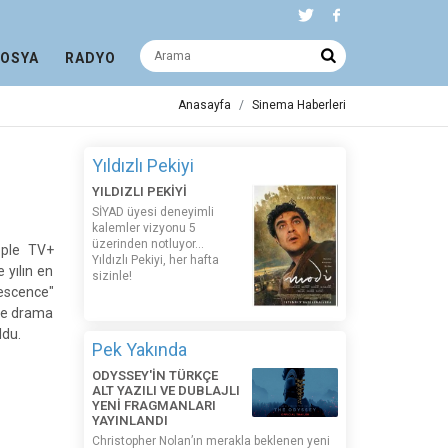
DOSYA
RADYO
Anasayfa
Sinema Haberleri
Yıldızlı Pekiyi
YILDIZLI PEKİYİ
SİYAD üyesi deneyimli
kalemler vizyonu 5
üzerinden notluyor...
pple TV+
Yıldızlı Pekiyi, her hafta
 yılın en
sizinle!
lescence"
 ise drama
ldu.
Pek Yakında
ODYSSEY'İN TÜRKÇE
ALT YAZILI VE DUBLAJLI
YENİ FRAGMANLARI
YAYINLANDI
Christopher Nolan’ın merakla beklenen yeni