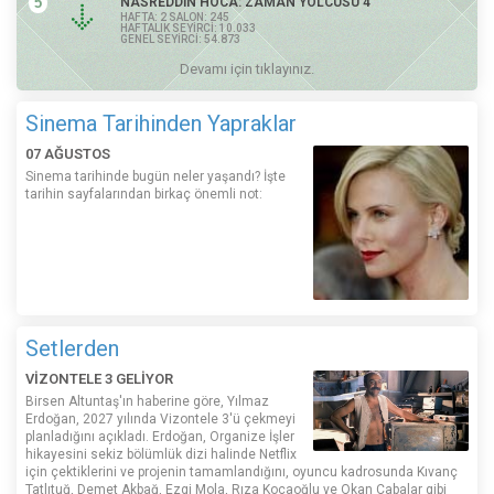
5
NASREDDİN HOCA: ZAMAN YOLCUSU 4
HAFTA: 2 SALON: 245
HAFTALIK SEYİRCİ: 10.033
GENEL SEYİRCİ: 54.873
Devamı için tıklayınız.
Sinema Tarihinden Yapraklar
07 AĞUSTOS
Sinema tarihinde bugün neler yaşandı? İşte
tarihin sayfalarından birkaç önemli not:
Setlerden
VİZONTELE 3 GELİYOR
Birsen Altuntaş'ın haberine göre, Yılmaz
Erdoğan, 2027 yılında Vizontele 3'ü çekmeyi
planladığını açıkladı. Erdoğan, Organize İşler
hikayesini sekiz bölümlük dizi halinde Netflix
için çektiklerini ve projenin tamamlandığını, oyuncu kadrosunda Kıvanç
Tatlıtuğ, Demet Akbağ, Ezgi Mola, Rıza Kocaoğlu ve Okan Çabalar gibi