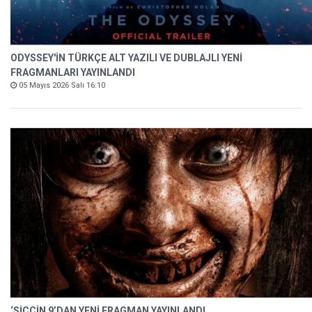
ODYSSEY'İN TÜRKÇE ALT YAZILI VE DUBLAJLI YENİ
FRAGMANLARI YAYINLANDI
05 Mayıs 2026 Salı 16:10
‘SİCCİN 9’DAN YENİ FRAGMAN YAYINLANDI