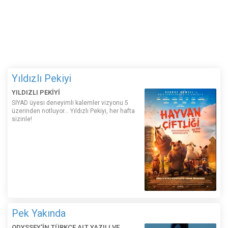
Yıldızlı Pekiyi
YILDIZLI PEKİYİ
SİYAD üyesi deneyimli kalemler vizyonu 5
üzerinden notluyor... Yıldızlı Pekiyi, her hafta
sizinle!
Pek Yakında
ODYSSEY'İN TÜRKÇE ALT YAZILI VE