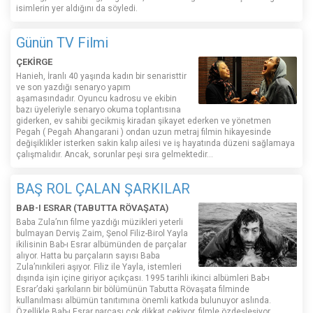
isimlerin yer aldığını da söyledi.
Günün TV Filmi
ÇEKİRGE
Hanieh, İranlı 40 yaşında kadın bir senaristtir
ve son yazdığı senaryo yapım
aşamasındadır. Oyuncu kadrosu ve ekibin
bazı üyeleriyle senaryo okuma toplantısına
giderken, ev sahibi gecikmiş kiradan şikayet ederken ve yönetmen
Pegah ( Pegah Ahangarani ) ondan uzun metraj filmin hikayesinde
değişiklikler isterken sakin kalıp ailesi ve iş hayatında düzeni sağlamaya
çalışmalıdır. Ancak, sorunlar peşi sıra gelmektedir...
BAŞ ROL ÇALAN ŞARKILAR
BAB-I ESRAR (TABUTTA RÖVAŞATA)
Baba Zula’nın filme yazdığı müzikleri yeterli
bulmayan Derviş Zaim, Şenol Filiz-Birol Yayla
ikilisinin Bab-ı Esrar albümünden de parçalar
alıyor. Hatta bu parçaların sayısı Baba
Zula’nınkileri aşıyor. Filiz ile Yayla, istemleri
dışında işin içine giriyor açıkçası. 1995 tarihli ikinci albümleri Bab-ı
Esrar’daki şarkıların bir bölümünün Tabutta Rövaşata filminde
kullanılması albümün tanıtımına önemli katkıda bulunuyor aslında.
Özellikle Bab-ı Esrar parçası çok dikkat çekiyor, filmle özdeşleşiyor.