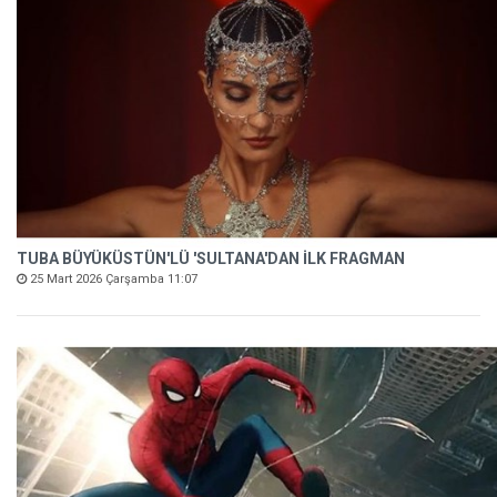
TUBA BÜYÜKÜSTÜN'LÜ 'SULTANA'DAN İLK FRAGMAN
25 Mart 2026 Çarşamba 11:07