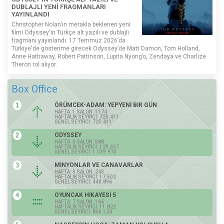
DUBLAJLI YENİ FRAGMANLARI
YAYINLANDI
Christopher Nolan’ın merakla beklenen yeni
filmi Odyssey'in Türkçe alt yazılı ve dublajlı
fragmanı yayınlandı. 17 Temmuz 2026’da
Türkiye'de gösterime girecek Odyssey’de Matt Damon, Tom Holland,
Anne Hathaway, Robert Pattinson, Lupita Nyong’o, Zendaya ve Charlize
Theron rol alıyor.
Box Office
1
ÖRÜMCEK-ADAM: YEPYENİ BİR GÜN
HAFTA: 1 SALON: 1174
HAFTALIK SEYİRCİ: 725.411
GENEL SEYİRCİ: 725.411
2
ODYSSEY
HAFTA: 3 SALON: 588
HAFTALIK SEYİRCİ: 129.337
GENEL SEYİRCİ: 1.039.973
3
MİNYONLAR VE CANAVARLAR
HAFTA: 5 SALON: 243
HAFTALIK SEYİRCİ: 17.502
GENEL SEYİRCİ: 440.896
4
OYUNCAK HİKAYESİ 5
HAFTA: 7 SALON: 166
HAFTALIK SEYİRCİ: 11.822
GENEL SEYİRCİ: 860.124