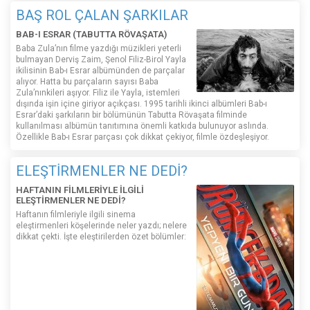
BAŞ ROL ÇALAN ŞARKILAR
BAB-I ESRAR (TABUTTA RÖVAŞATA)
Baba Zula’nın filme yazdığı müzikleri yeterli
bulmayan Derviş Zaim, Şenol Filiz-Birol Yayla
ikilisinin Bab-ı Esrar albümünden de parçalar
alıyor. Hatta bu parçaların sayısı Baba
Zula’nınkileri aşıyor. Filiz ile Yayla, istemleri
dışında işin içine giriyor açıkçası. 1995 tarihli ikinci albümleri Bab-ı
Esrar’daki şarkıların bir bölümünün Tabutta Rövaşata filminde
kullanılması albümün tanıtımına önemli katkıda bulunuyor aslında.
Özellikle Bab-ı Esrar parçası çok dikkat çekiyor, filmle özdeşleşiyor.
ELEŞTİRMENLER NE DEDİ?
HAFTANIN FİLMLERİYLE İLGİLİ
ELEŞTİRMENLER NE DEDİ?
Haftanın filmleriyle ilgili sinema
eleştirmenleri köşelerinde neler yazdı; nelere
dikkat çekti. İşte eleştirilerden özet bölümler: