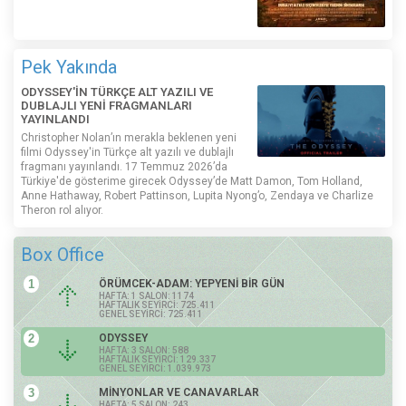
Pek Yakında
ODYSSEY'İN TÜRKÇE ALT YAZILI VE
DUBLAJLI YENİ FRAGMANLARI
YAYINLANDI
Christopher Nolan’ın merakla beklenen yeni
filmi Odyssey'in Türkçe alt yazılı ve dublajlı
fragmanı yayınlandı. 17 Temmuz 2026’da
Türkiye'de gösterime girecek Odyssey’de Matt Damon, Tom Holland,
Anne Hathaway, Robert Pattinson, Lupita Nyong’o, Zendaya ve Charlize
Theron rol alıyor.
Box Office
1
ÖRÜMCEK-ADAM: YEPYENİ BİR GÜN
HAFTA: 1 SALON: 1174
HAFTALIK SEYİRCİ: 725.411
GENEL SEYİRCİ: 725.411
2
ODYSSEY
HAFTA: 3 SALON: 588
HAFTALIK SEYİRCİ: 129.337
GENEL SEYİRCİ: 1.039.973
3
MİNYONLAR VE CANAVARLAR
HAFTA: 5 SALON: 243