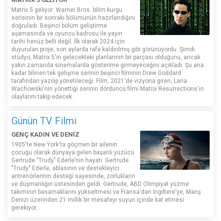
Matrix 5 geliyor: Warner Bros. bilim kurgu
serisinin bir sonraki bölümünün hazırlandığını
doğruladı. Beşinci bölüm geliştirme
aşamasında ve oyuncu kadrosu ile yayın
tarihi henüz belli değil. İlk olarak 2024 için
duyurulan proje, son aylarda rafa kaldırılmış gibi görünüyordu. Şimdi
stüdyo, Matrix 5'in gelecekteki planlarının bir parçası olduğunu, ancak
yakın zamanda sinemalarda gösterime girmeyeceğini açıkladı. Şu ana
kadar bilinen tek gelişme serinin beşinci filminin Drew Goddard
tarafından yazılıp yönetileceği. Film, 2021'de vizyona giren, Lana
Wachowski'nin yönettiği serinin dördüncü filmi Matrix Resurrections'ın
olaylarını takip edecek.
Günün TV Filmi
GENÇ KADIN VE DENİZ
1905'te New York'ta göçmen bir ailenin
çocuğu olarak dünyaya gelen başarılı yüzücü
Gertrude "Trudy" Ederle’nin hayatı. Gertrude
"Trudy" Ederle, ablasının ve destekleyici
antrenörlerinin desteği sayesinde, zorlukların
ve düşmanlığın üstesinden geldi. Gertrude, ABD Olimpiyat yüzme
takımının basamaklarını yükseltmesi ve Fransa'dan İngiltere'ye, Manş
Denizi üzerinden 21 millik bir mesafeyi suyun içinde kat etmesi
gerekiyor...