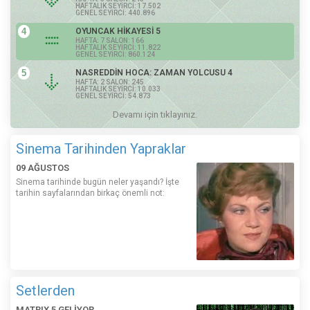
HAFTALIK SEYİRCİ: 17.502
GENEL SEYİRCİ: 440.896
4
OYUNCAK HİKAYESİ 5
HAFTA: 7 SALON: 166
HAFTALIK SEYİRCİ: 11.822
GENEL SEYİRCİ: 860.124
5
NASREDDİN HOCA: ZAMAN YOLCUSU 4
HAFTA: 2 SALON: 245
HAFTALIK SEYİRCİ: 10.033
GENEL SEYİRCİ: 54.873
Devamı için tıklayınız.
Sinema Tarihinden Yapraklar
09 AĞUSTOS
Sinema tarihinde bugün neler yaşandı? İşte
tarihin sayfalarından birkaç önemli not:
Setlerden
MATRIX 5 GELİYOR