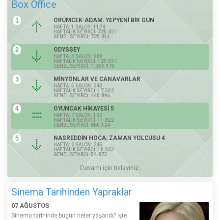
Box Office
1
ÖRÜMCEK-ADAM: YEPYENİ BİR GÜN
HAFTA: 1 SALON: 1174
HAFTALIK SEYİRCİ: 725.411
GENEL SEYİRCİ: 725.411
2
ODYSSEY
HAFTA: 3 SALON: 588
HAFTALIK SEYİRCİ: 129.337
GENEL SEYİRCİ: 1.039.973
3
MİNYONLAR VE CANAVARLAR
HAFTA: 5 SALON: 243
HAFTALIK SEYİRCİ: 17.502
GENEL SEYİRCİ: 440.896
4
OYUNCAK HİKAYESİ 5
HAFTA: 7 SALON: 166
HAFTALIK SEYİRCİ: 11.822
GENEL SEYİRCİ: 860.124
5
NASREDDİN HOCA: ZAMAN YOLCUSU 4
HAFTA: 2 SALON: 245
HAFTALIK SEYİRCİ: 10.033
GENEL SEYİRCİ: 54.873
Devamı için tıklayınız.
Sinema Tarihinden Yapraklar
07 AĞUSTOS
Sinema tarihinde bugün neler yaşandı? İşte