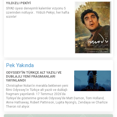
YILDIZLI PEKİYİ
SİYAD üyesi deneyimli kalemler vizyonu 5
üzerinden notluyor... Yıldızlı Pekiyi, her hafta
sizinle!
Pek Yakında
ODYSSEY'İN TÜRKÇE ALT YAZILI VE
DUBLAJLI YENİ FRAGMANLARI
YAYINLANDI
Christopher Nolan’ın merakla beklenen yeni
filmi Odyssey'in Türkçe alt yazılı ve dublajlı
fragmanı yayınlandı. 17 Temmuz 2026’da
Türkiye'de gösterime girecek Odyssey’de Matt Damon, Tom Holland,
Anne Hathaway, Robert Pattinson, Lupita Nyong’o, Zendaya ve Charlize
Theron rol alıyor.