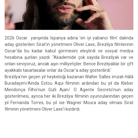
2026 Oscar yarışında İspanya adına 'en iyi yabancı film' dalında
aday gösterilen Sirat'ın yönetmeni Oliver Laxe, Brezilya filmlerinin
Oscar'da bu kadar kabul görmesini eleştirdi ve sosyal medya
hesabına şunları yazdı: "Akademide çok sayıda Brezilyalı var ve
onları seviyoruz, ancak aşırı milliyetçiler. Bence Brezilyalılar bir çift
ayakkabı tasarlasalar onlar da Oscar'a aday gösterilirdi.'
Brezilya'nın geçen yıl heykelciği kazanan Walter Salles imzalı Hâlâ
Buradayım/Ainda Estou Aqui filminin ardından bu yıl da Kleber
Mendonça Filho'nun Gizli Ajan/ O Agente Secreto'nun aday
gösterilmesi, ayrıca her iki Brezilya filminin oyuncularından geçen
yıl Fernanda Torres, bu yıl ise Wagner Moura aday olması Sirat
filminin yönetmeni Oliver Laxe'i kızdırdı.