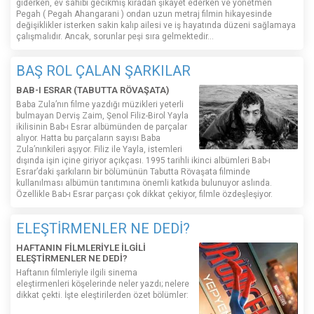
giderken, ev sahibi gecikmiş kiradan şikayet ederken ve yönetmen
Pegah ( Pegah Ahangarani ) ondan uzun metraj filmin hikayesinde
değişiklikler isterken sakin kalıp ailesi ve iş hayatında düzeni sağlamaya
çalışmalıdır. Ancak, sorunlar peşi sıra gelmektedir...
BAŞ ROL ÇALAN ŞARKILAR
BAB-I ESRAR (TABUTTA RÖVAŞATA)
Baba Zula’nın filme yazdığı müzikleri yeterli
bulmayan Derviş Zaim, Şenol Filiz-Birol Yayla
ikilisinin Bab-ı Esrar albümünden de parçalar
alıyor. Hatta bu parçaların sayısı Baba
Zula’nınkileri aşıyor. Filiz ile Yayla, istemleri
dışında işin içine giriyor açıkçası. 1995 tarihli ikinci albümleri Bab-ı
Esrar’daki şarkıların bir bölümünün Tabutta Rövaşata filminde
kullanılması albümün tanıtımına önemli katkıda bulunuyor aslında.
Özellikle Bab-ı Esrar parçası çok dikkat çekiyor, filmle özdeşleşiyor.
ELEŞTİRMENLER NE DEDİ?
HAFTANIN FİLMLERİYLE İLGİLİ
ELEŞTİRMENLER NE DEDİ?
Haftanın filmleriyle ilgili sinema
eleştirmenleri köşelerinde neler yazdı; nelere
dikkat çekti. İşte eleştirilerden özet bölümler: