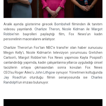
Aralık ayında gösterime girecek
Bombshell
filminden ilk tanıtım
videosu yayınlandı.
Charlize Theron
,
Nicole Kidman
ile
Margot
Robbie
'nin başrolleri paylaştığı film, Fox News'un kadın
personelinin maceralarını anlatıyor.
Charlize Theron'un Fox'tan NBC'e transfer olan haber sunucusu
Megyn Kelly'i, Nicole Kidman'ın televizyon yorumcusu Gretchen
Carlson'ı, Margot Robbie'nin Fox News yapımcısı Kayla Pospisil'i
canlandırdığı yapımda, kadın çalışanlarına yıllarca uyguladığı cinsel
tacizlerin ortaya çıkmasından sonra kovulan Fox News
CEO'su Roger Ailes'u
John Lithgow
oynuyor. Yönetmen koltuğunda
Jay Roach
'un oturduğu filmin senaryosunda ise
Charles
Randolph
'un imzası bulunuyor.