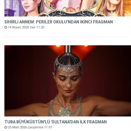
SİHİRLİ ANNEM: PERİLER OKULU'NDAN İKİNCİ FRAGMAN
14 Nisan 2026 Salı 17:20
TUBA BÜYÜKÜSTÜN'LÜ 'SULTANA'DAN İLK FRAGMAN
25 Mart 2026 Çarşamba 11:07