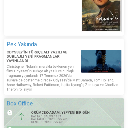
Pek Yakında
ODYSSEY'İN TÜRKÇE ALT YAZILI VE
DUBLAJLI YENİ FRAGMANLARI
YAYINLANDI
Christopher Nolan’ın merakla beklenen yeni
filmi Odyssey'in Türkçe alt yazılı ve dublajlı
fragmanı yayınlandı. 17 Temmuz 2026’da
Türkiye'de gösterime girecek Odyssey’de Matt Damon, Tom Holland,
Anne Hathaway, Robert Pattinson, Lupita Nyong’o, Zendaya ve Charlize
Theron rol alıyor.
Box Office
1
ÖRÜMCEK-ADAM: YEPYENİ BİR GÜN
HAFTA: 1 SALON: 1174
HAFTALIK SEYİRCİ: 725.411
GENEL SEYİRCİ: 725.411