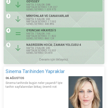
2
ODYSSEY
HAFTA: 3 SALON: 588
HAFTALIK SEYİRCİ: 129.337
GENEL SEYİRCİ: 1.039.973
3
MİNYONLAR VE CANAVARLAR
HAFTA: 5 SALON: 243
HAFTALIK SEYİRCİ: 17.502
GENEL SEYİRCİ: 440.896
4
OYUNCAK HİKAYESİ 5
HAFTA: 7 SALON: 166
HAFTALIK SEYİRCİ: 11.822
GENEL SEYİRCİ: 860.124
5
NASREDDİN HOCA: ZAMAN YOLCUSU 4
HAFTA: 2 SALON: 245
HAFTALIK SEYİRCİ: 10.033
GENEL SEYİRCİ: 54.873
Devamı için tıklayınız.
Sinema Tarihinden Yapraklar
06 AĞUSTOS
Sinema tarihinde bugün neler yaşandı? İşte
tarihin sayfalarından birkaç önemli not: