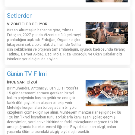
Setlerden
VİZONTELE 3 GELİYOR
Birsen Altuntaş'ın haberine göre, Yılmaz
Erdoğan, 2027 yılında Vizontele 3'ü çekmeyi
planladığını açıkladı. Erdoğan, Organize İşler
hikayesini sekiz bölümlük dizi halinde Netflix
için çektiklerini ve projenin tamamlandığını, oyuncu kadrosunda Kıvanç
Tatlıtuğ, Demet Akbağ, Ezgi Mola, Rıza Kocaoğlu ve Okan Çabalar gibi
isimlerin yer aldığını da söyledi.
Günün TV Filmi
İNCE SARI ÇİZGİ
Bir mühendis, Antonio'yu San Luis Potos'ta
15 günde tamamlanması gereken bir yol
bakım projesinin başına getirir ve ona çok
farklı dört çaylaktan oluşan bir ekip verir.
Meteliğe kurşun atan bu beş adam bir yolun
çizgilerini çizmek için işe alınır. Muhteşem manzaralar eşliğindeki bu
120 km.'lik yol boyarken türlü zorluklarla karşılaşan işçiler, geçmiş
deneyimleri, yaraları ve birbirinden farklı mizaçlarına rağmen tek bir
amaç uğrunda hareket emeyi öğrenir. Boyadıkları sarı çizgi, onları
yaşamla ölüm arasındaki çizgiyle yüzleştirecektir.