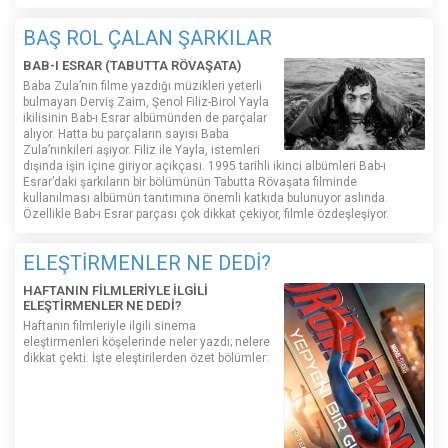
BAŞ ROL ÇALAN ŞARKILAR
BAB-I ESRAR (TABUTTA RÖVAŞATA)
Baba Zula’nın filme yazdığı müzikleri yeterli
bulmayan Derviş Zaim, Şenol Filiz-Birol Yayla
ikilisinin Bab-ı Esrar albümünden de parçalar
alıyor. Hatta bu parçaların sayısı Baba
Zula’nınkileri aşıyor. Filiz ile Yayla, istemleri
dışında işin içine giriyor açıkçası. 1995 tarihli ikinci albümleri Bab-ı
Esrar’daki şarkıların bir bölümünün Tabutta Rövaşata filminde
kullanılması albümün tanıtımına önemli katkıda bulunuyor aslında.
Özellikle Bab-ı Esrar parçası çok dikkat çekiyor, filmle özdeşleşiyor.
ELEŞTİRMENLER NE DEDİ?
HAFTANIN FİLMLERİYLE İLGİLİ
ELEŞTİRMENLER NE DEDİ?
Haftanın filmleriyle ilgili sinema
eleştirmenleri köşelerinde neler yazdı; nelere
dikkat çekti. İşte eleştirilerden özet bölümler: