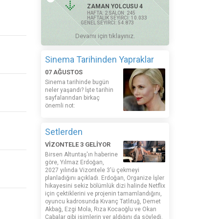
ZAMAN YOLCUSU 4
HAFTA: 2 SALON: 245
HAFTALIK SEYİRCİ: 10.033
GENEL SEYİRCİ: 54.873
Devamı için tıklayınız.
Sinema Tarihinden Yapraklar
07 AĞUSTOS
Sinema tarihinde bugün
neler yaşandı? İşte tarihin
sayfalarından birkaç
önemli not:
Setlerden
VİZONTELE 3 GELİYOR
Birsen Altuntaş'ın haberine
göre, Yılmaz Erdoğan,
2027 yılında Vizontele 3'ü çekmeyi
planladığını açıkladı. Erdoğan, Organize İşler
hikayesini sekiz bölümlük dizi halinde Netflix
için çektiklerini ve projenin tamamlandığını,
oyuncu kadrosunda Kıvanç Tatlıtuğ, Demet
Akbağ, Ezgi Mola, Rıza Kocaoğlu ve Okan
Çabalar gibi isimlerin yer aldığını da söyledi.