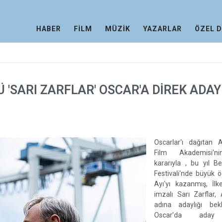
HABER
FİLM
MÜZİK
YAZARLAR
ÖZEL 
Ü 'SARI ZARFLAR' OSCAR'A DİREK ADAY
Oscarlar'ı dağıtan 
Film Akademisi'n
kararıyla , bu yıl Be
Festivali'nde büyük ö
Ayı'yı kazanmış, İlk
imzalı Sarı Zarflar,
adına adaylığı be
Oscar’da aday