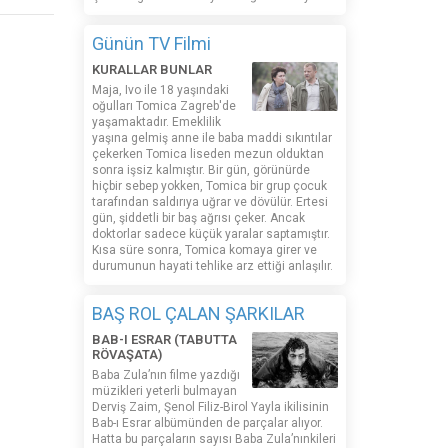
Günün TV Filmi
KURALLAR BUNLAR
Maja, Ivo ile 18 yaşındaki
oğulları Tomica Zagreb'de
yaşamaktadır. Emeklilik
yaşına gelmiş anne ile baba maddi sıkıntılar
çekerken Tomica liseden mezun olduktan
sonra işsiz kalmıştır. Bir gün, görünürde
hiçbir sebep yokken, Tomica bir grup çocuk
tarafından saldırıya uğrar ve dövülür. Ertesi
gün, şiddetli bir baş ağrısı çeker. Ancak
doktorlar sadece küçük yaralar saptamıştır.
Kısa süre sonra, Tomica komaya girer ve
durumunun hayati tehlike arz ettiği anlaşılır.
BAŞ ROL ÇALAN ŞARKILAR
BAB-I ESRAR (TABUTTA
RÖVAŞATA)
Baba Zula’nın filme yazdığı
müzikleri yeterli bulmayan
Derviş Zaim, Şenol Filiz-Birol Yayla ikilisinin
Bab-ı Esrar albümünden de parçalar alıyor.
Hatta bu parçaların sayısı Baba Zula’nınkileri