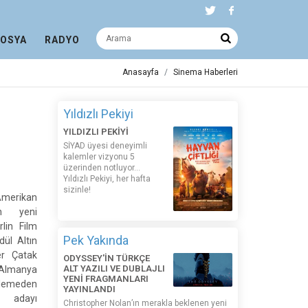
DOSYA
RADYO
Anasayfa
Sinema Haberleri
Yıldızlı Pekiyi
YILDIZLI PEKİYİ
SİYAD üyesi deneyimli
kalemler vizyonu 5
üzerinden notluyor...
Yıldızlı Pekiyi, her hafta
sizinle!
Amerikan
in yeni
rlin Film
Pek Yakında
dül Altın
er Çatak
ODYSSEY'İN TÜRKÇE
ALT YAZILI VE DUBLAJLI
 Almanya
YENİ FRAGMANLARI
klemeden
YAYINLANDI
 adayı
Christopher Nolan’ın merakla beklenen yeni