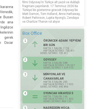
filmi Odyssey'in Türkçe alt yazılı ve dublajlı
fragmanı yayınlandı. 17 Temmuz 2026’da
kararına
Türkiye'de gösterime girecek Odyssey’de
 Venedik,
Matt Damon, Tom Holland, Anne Hathaway,
ve Busan
Robert Pattinson, Lupita Nyong’o, Zendaya
ve Charlize Theron rol alıyor.
erde ana
gilizce
kelerinin
Box Office
a gerek
1
ÖRÜMCEK-ADAM: YEPYENİ
n Oscar
BİR GÜN
HAFTA: 1 SALON: 1174
HAFTALIK SEYİRCİ: 725.411
GENEL SEYİRCİ: 725.411
2
ODYSSEY
HAFTA: 3 SALON: 588
HAFTALIK SEYİRCİ: 129.337
GENEL SEYİRCİ: 1.039.973
3
MİNYONLAR VE
CANAVARLAR
HAFTA: 5 SALON: 243
HAFTALIK SEYİRCİ: 17.502
GENEL SEYİRCİ: 440.896
4
OYUNCAK HİKAYESİ 5
HAFTA: 7 SALON: 166
HAFTALIK SEYİRCİ: 11.822
GENEL SEYİRCİ: 860.124
5
NASREDDİN HOCA: