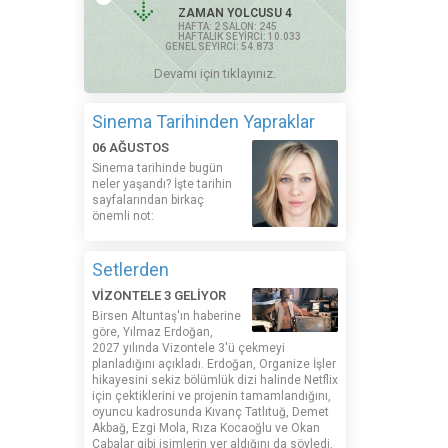
ZAMAN YOLCUSU 4
HAFTA: 2 SALON: 245
HAFTALIK SEYİRCİ: 10.033
GENEL SEYİRCİ: 54.873
Devamı için tıklayınız.
Sinema Tarihinden Yapraklar
06 AĞUSTOS
Sinema tarihinde bugün
neler yaşandı? İşte tarihin
sayfalarından birkaç
önemli not:
Setlerden
VİZONTELE 3 GELİYOR
Birsen Altuntaş'ın haberine
göre, Yılmaz Erdoğan,
2027 yılında Vizontele 3'ü çekmeyi
planladığını açıkladı. Erdoğan, Organize İşler
hikayesini sekiz bölümlük dizi halinde Netflix
için çektiklerini ve projenin tamamlandığını,
oyuncu kadrosunda Kıvanç Tatlıtuğ, Demet
Akbağ, Ezgi Mola, Rıza Kocaoğlu ve Okan
Çabalar gibi isimlerin yer aldığını da söyledi.