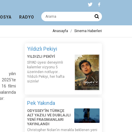
DOSYA
RADYO
Anasayfa
Sinema Haberleri
Yıldızlı Pekiyi
YILDIZLI PEKİYİ
SİYAD üyesi deneyimli
kalemler vizyonu 5
üzerinden notluyor...
, yılın
Yıldızlı Pekiyi, her hafta
 2025'te
sizinle!
 16 filmi
alarında
or:
Pek Yakında
ODYSSEY'İN TÜRKÇE
ALT YAZILI VE DUBLAJLI
YENİ FRAGMANLARI
YAYINLANDI
Christopher Nolan’ın merakla beklenen yeni