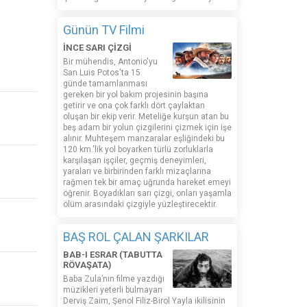
Günün TV Filmi
İNCE SARI ÇİZGİ
Bir mühendis, Antonio'yu
San Luis Potos'ta 15
günde tamamlanması
gereken bir yol bakım projesinin başına
getirir ve ona çok farklı dört çaylaktan
oluşan bir ekip verir. Meteliğe kurşun atan bu
beş adam bir yolun çizgilerini çizmek için işe
alınır. Muhteşem manzaralar eşliğindeki bu
120 km.'lik yol boyarken türlü zorluklarla
karşılaşan işçiler, geçmiş deneyimleri,
yaraları ve birbirinden farklı mizaçlarına
rağmen tek bir amaç uğrunda hareket emeyi
öğrenir. Boyadıkları sarı çizgi, onları yaşamla
ölüm arasındaki çizgiyle yüzleştirecektir.
BAŞ ROL ÇALAN ŞARKILAR
BAB-I ESRAR (TABUTTA
RÖVAŞATA)
Baba Zula’nın filme yazdığı
müzikleri yeterli bulmayan
Derviş Zaim, Şenol Filiz-Birol Yayla ikilisinin