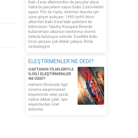
Bab-ı Esrar albümünden de parçalar alıyor.
Hatta bu parçaların sayısı Baba Zula’nınkileri
aşıyor. Filiz ile Yayla, istemleri dışında işin
içine giriyor açıkçası. 1995 tarihli ikinci
albümleri Bab-ı Esrar’daki şarkıların bir
bölümünün Tabutta Rövaşata filminde
kullanılması albümün tanıtımına önemli
katkıda bulunuyor aslında. Özellikle Bab-ı
Esrar parçası çok dikkat çekiyor, filmle
özdeşleşiyor.
ELEŞTİRMENLER NE DEDİ?
HAFTANIN FİLMLERİYLE
İLGİLİ ELEŞTİRMENLER
NE DEDİ?
Haftanın filmleriyle ilgili
sinema eleştirmenleri
köşelerinde neler yazdı;
nelere dikkat çekti. İşte
eleştirilerden özet
bölümler:
MADE IN WEB