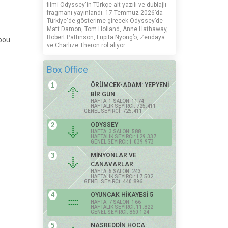
filmi Odyssey'in Türkçe alt yazılı ve dublajlı
fragmanı yayınlandı. 17 Temmuz 2026’da
Türkiye'de gösterime girecek Odyssey’de
Matt Damon, Tom Holland, Anne Hathaway,
Robert Pattinson, Lupita Nyong’o, Zendaya
ppou
ve Charlize Theron rol alıyor.
Box Office
1
ÖRÜMCEK-ADAM: YEPYENİ
BİR GÜN
HAFTA: 1 SALON: 1174
HAFTALIK SEYİRCİ: 725.411
GENEL SEYİRCİ: 725.411
2
ODYSSEY
HAFTA: 3 SALON: 588
HAFTALIK SEYİRCİ: 129.337
GENEL SEYİRCİ: 1.039.973
3
MİNYONLAR VE
CANAVARLAR
HAFTA: 5 SALON: 243
HAFTALIK SEYİRCİ: 17.502
GENEL SEYİRCİ: 440.896
4
OYUNCAK HİKAYESİ 5
HAFTA: 7 SALON: 166
HAFTALIK SEYİRCİ: 11.822
GENEL SEYİRCİ: 860.124
5
NASREDDİN HOCA: