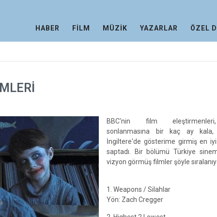
HABER
FİLM
MÜZİK
YAZARLAR
ÖZEL 
LMLERİ
BBC'nin film eleştirmenleri
sonlanmasına bir kaç ay kala,
İngiltere'de gösterime girmiş en iyi
saptadı. Bir bölümü Türkiye sinem
vizyon görmüş filmler şöyle sıralanıy
1. Weapons / Silahlar
Yön: Zach Cregger