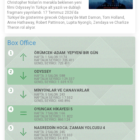
Christopher Nolan’ın merakla beklenen yeni
filmi Odyssey'in Türkçe alt yazılı ve dublajlı
fragmanı yayınlandı. 17 Temmuz 2026’da
Türkiye'de gösterime girecek Odyssey’de Matt Damon, Tom Holland,
Anne Hathaway, Robert Pattinson, Lupita Nyong’o, Zendaya ve Charlize
Theron rol alıyor.
Box Office
1
ÖRÜMCEK-ADAM: YEPYENİ BİR GÜN
HAFTA: 1 SALON: 1174
HAFTALIK SEYİRCİ: 725.411
GENEL SEYİRCİ: 725.411
2
ODYSSEY
HAFTA: 3 SALON: 588
HAFTALIK SEYİRCİ: 129.337
GENEL SEYİRCİ: 1.039.973
3
MİNYONLAR VE CANAVARLAR
HAFTA: 5 SALON: 243
HAFTALIK SEYİRCİ: 17.502
GENEL SEYİRCİ: 440.896
4
OYUNCAK HİKAYESİ 5
HAFTA: 7 SALON: 166
HAFTALIK SEYİRCİ: 11.822
GENEL SEYİRCİ: 860.124
5
NASREDDİN HOCA: ZAMAN YOLCUSU 4
HAFTA: 2 SALON: 245
HAFTALIK SEYİRCİ: 10.033
GENEL SEYİRCİ: 54.873