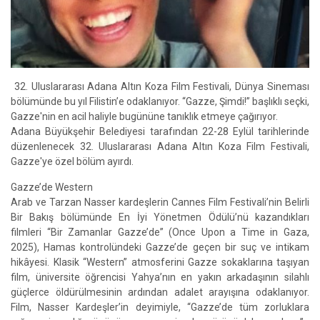
32. Uluslararası Adana Altın Koza Film Festivali, Dünya Sineması
bölümünde bu yıl Filistin’e odaklanıyor. “Gazze, Şimdi!” başlıklı seçki,
Gazze'nin en acil haliyle bugününe tanıklık etmeye çağırıyor.
Adana Büyükşehir Belediyesi tarafından 22-28 Eylül tarihlerinde
düzenlenecek 32. Uluslararası Adana Altın Koza Film Festivali,
Gazze'ye özel bölüm ayırdı.
Gazze’de Western
Arab ve Tarzan Nasser kardeşlerin Cannes Film Festivali’nin Belirli
Bir Bakış bölümünde En İyi Yönetmen Ödülü’nü kazandıkları
filmleri “Bir Zamanlar Gazze’de” (Once Upon a Time in Gaza,
2025), Hamas kontrolündeki Gazze’de geçen bir suç ve intikam
hikâyesi. Klasik “Western” atmosferini Gazze sokaklarına taşıyan
film, üniversite öğrencisi Yahya’nın en yakın arkadaşının silahlı
güçlerce öldürülmesinin ardından adalet arayışına odaklanıyor.
Film, Nasser Kardeşler’in deyimiyle, “Gazze’de tüm zorluklara