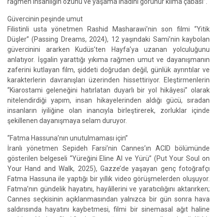
rağmen insanlığın özünü ve yaşama inadını görünür kılma çabası”.
Güvercinin peşinde umut
Filistinli usta yönetmen Rashid Masharawi’nin son filmi “Yitik
Düşler” (Passing Dreams, 2024), 12 yaşındaki Sami’nin kaybolan
güvercinini ararken Kudüs’ten Hayfa’ya uzanan yolculuğunu
anlatıyor. İşgalin yarattığı yıkıma rağmen umut ve dayanışmanın
zaferini kutlayan film, şiddeti doğrudan değil, günlük ayrıntılar ve
karakterlerin davranışları üzerinden hissettiriyor. Eleştirmenlerin
“Kiarostami geleneğini hatırlatan duyarlı bir yol hikâyesi” olarak
nitelendirdiği yapım, insan hikayelerinden aldığı gücü, sıradan
insanların iyiliğine olan inancıyla birleştirerek, zorluklar içinde
şekillenen dayanışmaya selam duruyor.
“Fatma Hassuna’nın unutulmaması için”
İranlı yönetmen Sepideh Farsi’nin Cannes’ın ACID bölümünde
gösterilen belgeseli “Yüreğini Eline Al ve Yürü” (Put Your Soul on
Your Hand and Walk, 2025), Gazze’de yaşayan genç fotoğrafçı
Fatma Hassuna ile yaptığı bir yıllık video görüşmelerden oluşuyor.
Fatma’nın gündelik hayatını, hayâllerini ve yaratıcılığını aktarırken;
Cannes seçkisinin açıklanmasından yalnızca bir gün sonra hava
saldırısında hayatını kaybetmesi, filmi bir sinemasal ağıt haline