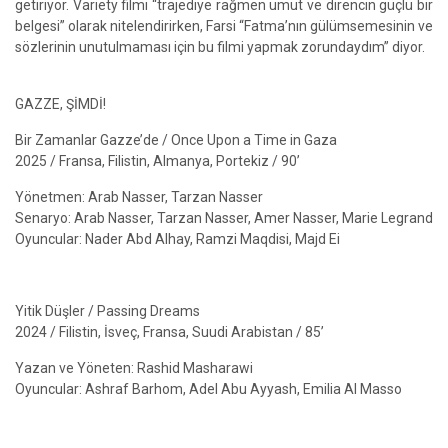
getiriyor. Variety filmi “trajediye rağmen umut ve direncin güçlü bir
belgesi” olarak nitelendirirken, Farsi “Fatma’nın gülümsemesinin ve
sözlerinin unutulmaması için bu filmi yapmak zorundaydım” diyor.
GAZZE, ŞİMDİ!
Bir Zamanlar Gazze’de / Once Upon a Time in Gaza
2025 / Fransa, Filistin, Almanya, Portekiz / 90’
Yönetmen: Arab Nasser, Tarzan Nasser
Senaryo: Arab Nasser, Tarzan Nasser, Amer Nasser, Marie Legrand
Oyuncular: Nader Abd Alhay, Ramzi Maqdisi, Majd Ei
Yitik Düşler / Passing Dreams
2024 / Filistin, İsveç, Fransa, Suudi Arabistan / 85’
Yazan ve Yöneten: Rashid Masharawi
Oyuncular: Ashraf Barhom, Adel Abu Ayyash, Emilia Al Masso