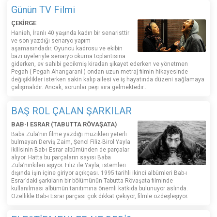
Günün TV Filmi
ÇEKİRGE
Hanieh, İranlı 40 yaşında kadın bir senaristtir
ve son yazdığı senaryo yapım
aşamasındadır. Oyuncu kadrosu ve ekibin
bazı üyeleriyle senaryo okuma toplantısına
giderken, ev sahibi gecikmiş kiradan şikayet ederken ve yönetmen
Pegah ( Pegah Ahangarani ) ondan uzun metraj filmin hikayesinde
değişiklikler isterken sakin kalıp ailesi ve iş hayatında düzeni sağlamaya
çalışmalıdır. Ancak, sorunlar peşi sıra gelmektedir...
BAŞ ROL ÇALAN ŞARKILAR
BAB-I ESRAR (TABUTTA RÖVAŞATA)
Baba Zula’nın filme yazdığı müzikleri yeterli
bulmayan Derviş Zaim, Şenol Filiz-Birol Yayla
ikilisinin Bab-ı Esrar albümünden de parçalar
alıyor. Hatta bu parçaların sayısı Baba
Zula’nınkileri aşıyor. Filiz ile Yayla, istemleri
dışında işin içine giriyor açıkçası. 1995 tarihli ikinci albümleri Bab-ı
Esrar’daki şarkıların bir bölümünün Tabutta Rövaşata filminde
kullanılması albümün tanıtımına önemli katkıda bulunuyor aslında.
Özellikle Bab-ı Esrar parçası çok dikkat çekiyor, filmle özdeşleşiyor.