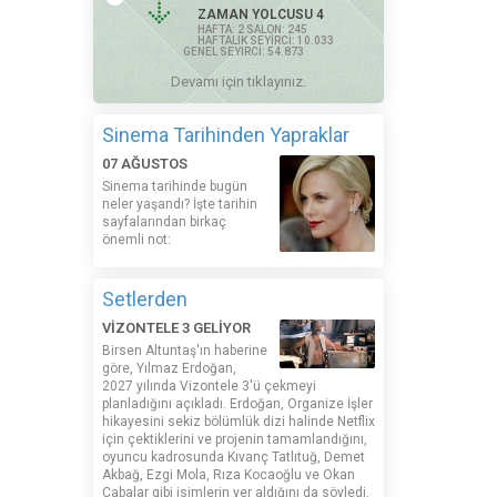
ZAMAN YOLCUSU 4
HAFTA: 2 SALON: 245
HAFTALIK SEYİRCİ: 10.033
GENEL SEYİRCİ: 54.873
Devamı için tıklayınız.
Sinema Tarihinden Yapraklar
07 AĞUSTOS
Sinema tarihinde bugün
neler yaşandı? İşte tarihin
sayfalarından birkaç
önemli not:
Setlerden
VİZONTELE 3 GELİYOR
Birsen Altuntaş'ın haberine
göre, Yılmaz Erdoğan,
2027 yılında Vizontele 3'ü çekmeyi
planladığını açıkladı. Erdoğan, Organize İşler
hikayesini sekiz bölümlük dizi halinde Netflix
için çektiklerini ve projenin tamamlandığını,
oyuncu kadrosunda Kıvanç Tatlıtuğ, Demet
Akbağ, Ezgi Mola, Rıza Kocaoğlu ve Okan
Çabalar gibi isimlerin yer aldığını da söyledi.