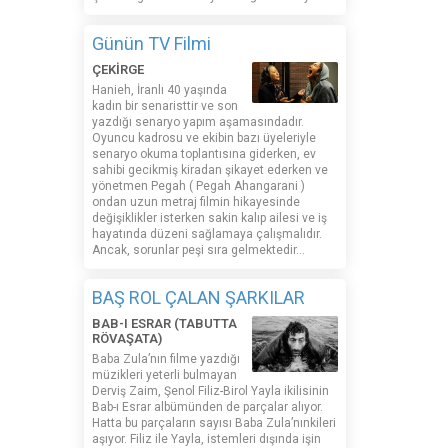
Günün TV Filmi
ÇEKİRGE
Hanieh, İranlı 40 yaşında
kadın bir senaristtir ve son
yazdığı senaryo yapım aşamasındadır.
Oyuncu kadrosu ve ekibin bazı üyeleriyle
senaryo okuma toplantısına giderken, ev
sahibi gecikmiş kiradan şikayet ederken ve
yönetmen Pegah ( Pegah Ahangarani )
ondan uzun metraj filmin hikayesinde
değişiklikler isterken sakin kalıp ailesi ve iş
hayatında düzeni sağlamaya çalışmalıdır.
Ancak, sorunlar peşi sıra gelmektedir...
BAŞ ROL ÇALAN ŞARKILAR
BAB-I ESRAR (TABUTTA
RÖVAŞATA)
Baba Zula’nın filme yazdığı
müzikleri yeterli bulmayan
Derviş Zaim, Şenol Filiz-Birol Yayla ikilisinin
Bab-ı Esrar albümünden de parçalar alıyor.
Hatta bu parçaların sayısı Baba Zula’nınkileri
aşıyor. Filiz ile Yayla, istemleri dışında işin