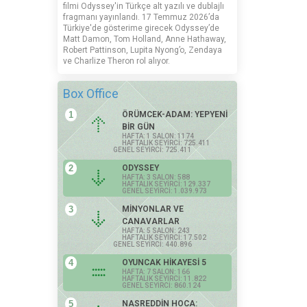
filmi Odyssey'in Türkçe alt yazılı ve dublajlı
fragmanı yayınlandı. 17 Temmuz 2026’da
Türkiye'de gösterime girecek Odyssey’de
Matt Damon, Tom Holland, Anne Hathaway,
Robert Pattinson, Lupita Nyong’o, Zendaya
ve Charlize Theron rol alıyor.
Box Office
1
ÖRÜMCEK-ADAM: YEPYENİ
BİR GÜN
HAFTA: 1 SALON: 1174
HAFTALIK SEYİRCİ: 725.411
GENEL SEYİRCİ: 725.411
2
ODYSSEY
HAFTA: 3 SALON: 588
HAFTALIK SEYİRCİ: 129.337
GENEL SEYİRCİ: 1.039.973
3
MİNYONLAR VE
CANAVARLAR
HAFTA: 5 SALON: 243
HAFTALIK SEYİRCİ: 17.502
GENEL SEYİRCİ: 440.896
4
OYUNCAK HİKAYESİ 5
HAFTA: 7 SALON: 166
HAFTALIK SEYİRCİ: 11.822
GENEL SEYİRCİ: 860.124
5
NASREDDİN HOCA: