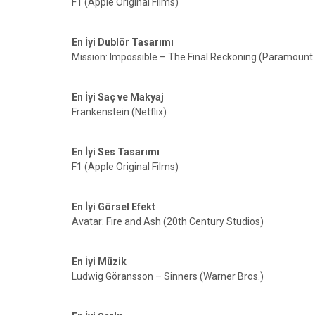
F1 (Apple Original Films)
En İyi Dublör Tasarımı
Mission: Impossible – The Final Reckoning (Paramount 
En İyi Saç ve Makyaj
Frankenstein (Netflix)
En İyi Ses Tasarımı
F1 (Apple Original Films)
En İyi Görsel Efekt
Avatar: Fire and Ash (20th Century Studios)
En İyi Müzik
Ludwig Göransson – Sinners (Warner Bros.)