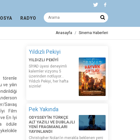
DOSYA
RADYO
Anasayfa
Sinema Haberleri
Yıldızlı Pekiyi
YILDIZLI PEKİYİ
SİYAD üyesi deneyimli
kalemler vizyonu 5
üzerinden notluyor...
törenle
Yıldızlı Pekiyi, her hafta
 ve yılın
sizinle!
dirildiği
Anderson
er/Savaş
Pek Yakında
İyi Film
ve En İyi
ODYSSEY'İN TÜRKÇE
ALT YAZILI VE DUBLAJLI
a ödüle
YENİ FRAGMANLARI
kelcikle
YAYINLANDI
Christopher Nolan’ın merakla beklenen yeni