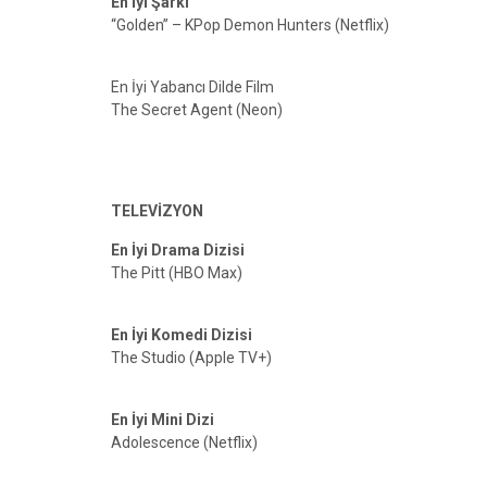
En İyi Şarkı
“Golden” – KPop Demon Hunters (Netflix)
En İyi Yabancı Dilde Film
The Secret Agent (Neon)
TELEVİZYON
En İyi Drama Dizisi
The Pitt (HBO Max)
En İyi Komedi Dizisi
The Studio (Apple TV+)
En İyi Mini Dizi
Adolescence (Netflix)