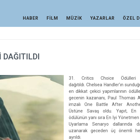
HABER
FİLM
MÜZİK
YAZARLAR
ÖZEL 
 DAĞITILDI
31. Critics Choice Ödülleri 
dağıtıldı. Chelsea Handler'ın sunduğu
en dikkat çekici yapımlarının ödüllen
gecenin kazananı, Paul Thomas 
imzalı One Battle After Anoth
Üstüne Savaş oldu. Yapıt, En 
ödülünün yanı sıra En İyi Yönetmen 
Uyarlama Senaryo dallarında d
uzanarak geceden üç önemli hey
ayrıldı.