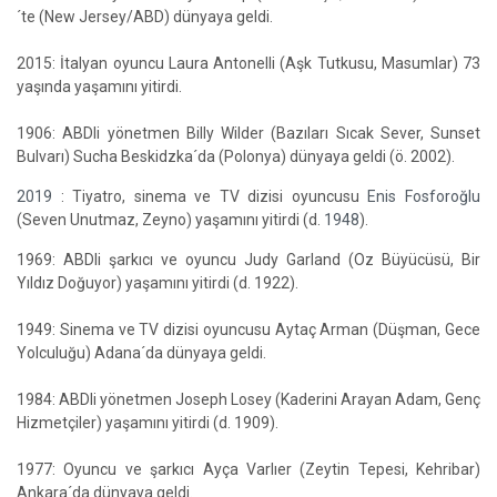
´te (New Jersey/ABD) dünyaya geldi.
2015: İtalyan oyuncu Laura Antonelli (Aşk Tutkusu, Masumlar) 73
yaşında yaşamını yitirdi.
1906: ABDli yönetmen Billy Wilder (Bazıları Sıcak Sever, Sunset
Bulvarı) Sucha Beskidzka´da (Polonya) dünyaya geldi (ö. 2002).
2019
: Tiyatro, sinema ve TV dizisi oyuncusu
Enis Fosforoğlu
(Seven Unutmaz, Zeyno) yaşamını yitirdi (d.
1948
).
1969: ABDli şarkıcı ve oyuncu Judy Garland (Oz Büyücüsü, Bir
Yıldız Doğuyor) yaşamını yitirdi (d. 1922).
1949: Sinema ve TV dizisi oyuncusu Aytaç Arman (Düşman, Gece
Yolculuğu) Adana´da dünyaya geldi.
1984: ABDli yönetmen Joseph Losey (Kaderini Arayan Adam, Genç
Hizmetçiler) yaşamını yitirdi (d. 1909).
1977: Oyuncu ve şarkıcı Ayça Varlıer (Zeytin Tepesi, Kehribar)
Ankara´da dünyaya geldi.