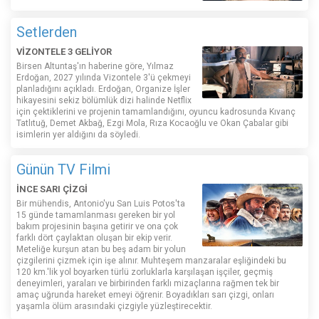
Setlerden
VİZONTELE 3 GELİYOR
Birsen Altuntaş'ın haberine göre, Yılmaz
Erdoğan, 2027 yılında Vizontele 3'ü çekmeyi
planladığını açıkladı. Erdoğan, Organize İşler
hikayesini sekiz bölümlük dizi halinde Netflix
için çektiklerini ve projenin tamamlandığını, oyuncu kadrosunda Kıvanç
Tatlıtuğ, Demet Akbağ, Ezgi Mola, Rıza Kocaoğlu ve Okan Çabalar gibi
isimlerin yer aldığını da söyledi.
Günün TV Filmi
İNCE SARI ÇİZGİ
Bir mühendis, Antonio'yu San Luis Potos'ta
15 günde tamamlanması gereken bir yol
bakım projesinin başına getirir ve ona çok
farklı dört çaylaktan oluşan bir ekip verir.
Meteliğe kurşun atan bu beş adam bir yolun
çizgilerini çizmek için işe alınır. Muhteşem manzaralar eşliğindeki bu
120 km.'lik yol boyarken türlü zorluklarla karşılaşan işçiler, geçmiş
deneyimleri, yaraları ve birbirinden farklı mizaçlarına rağmen tek bir
amaç uğrunda hareket emeyi öğrenir. Boyadıkları sarı çizgi, onları
yaşamla ölüm arasındaki çizgiyle yüzleştirecektir.