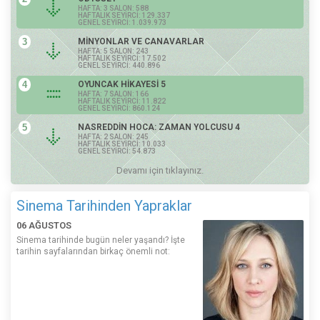
HAFTA: 3 SALON: 588
HAFTALIK SEYİRCİ: 129.337
GENEL SEYİRCİ: 1.039.973
3
MİNYONLAR VE CANAVARLAR
HAFTA: 5 SALON: 243
HAFTALIK SEYİRCİ: 17.502
GENEL SEYİRCİ: 440.896
4
OYUNCAK HİKAYESİ 5
HAFTA: 7 SALON: 166
HAFTALIK SEYİRCİ: 11.822
GENEL SEYİRCİ: 860.124
5
NASREDDİN HOCA: ZAMAN YOLCUSU 4
HAFTA: 2 SALON: 245
HAFTALIK SEYİRCİ: 10.033
GENEL SEYİRCİ: 54.873
Devamı için tıklayınız.
Sinema Tarihinden Yapraklar
06 AĞUSTOS
Sinema tarihinde bugün neler yaşandı? İşte
tarihin sayfalarından birkaç önemli not: