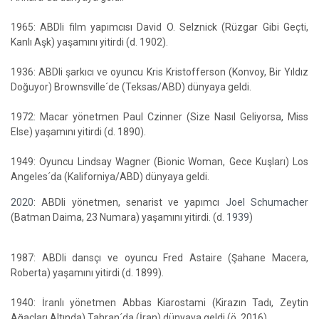
1965: ABDli film yapımcısı David O. Selznick (Rüzgar Gibi Geçti,
Kanlı Aşk) yaşamını yitirdi (d. 1902).
1936: ABDli şarkıcı ve oyuncu Kris Kristofferson (Konvoy, Bir Yıldız
Doğuyor) Brownsville´de (Teksas/ABD) dünyaya geldi.
1972: Macar yönetmen Paul Czinner (Size Nasıl Geliyorsa, Miss
Else) yaşamını yitirdi (d. 1890).
1949: Oyuncu Lindsay Wagner (Bionic Woman, Gece Kuşları) Los
Angeles´da (Kaliforniya/ABD) dünyaya geldi.
2020
: ABDli yönetmen, senarist ve yapımcı
Joel Schumacher
(Batman Daima, 23 Numara) yaşamını yitirdi. (d.
1939
)
1987: ABDli dansçı ve oyuncu Fred Astaire (Şahane Macera,
Roberta) yaşamını yitirdi (d. 1899).
1940: İranlı yönetmen Abbas Kiarostami (Kirazın Tadı, Zeytin
Ağaçları Altında) Tahran´da (İran) dünyaya geldi (ö. 2016).