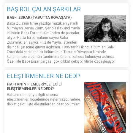
BAŞ ROL ÇALAN ŞARKILAR
BAB-I ESRAR (TABUTTA RÖVAŞATA)
Baba Zula’nın filme yazdığı müzikleri yeterli
bulmayan Derviş Zaim, Şenol Filiz-Birol Yayla
ikilisinin Bab-ı Esrar albümünden de parçalar
alıyor. Hatta bu parçaların sayısı Baba
Zula’nınkileri aşıyor. Filiz ile Yayla, istemleri
dışında işin içine giriyor açıkçası. 1995 tarihli ikinci albümleri Bab-ı
Esrar’daki şarkıların bir bölümünün Tabutta Rövaşata filminde
kullanılması albümün tanıtımına önemli katkıda bulunuyor aslında.
Özellikle Bab-ı Esrar parçası çok dikkat çekiyor, filmle özdeşleşiyor.
ELEŞTİRMENLER NE DEDİ?
HAFTANIN FİLMLERİYLE İLGİLİ
ELEŞTİRMENLER NE DEDİ?
Haftanın filmleriyle ilgili sinema
eleştirmenleri köşelerinde neler yazdı; nelere
dikkat çekti. İşte eleştirilerden özet bölümler: