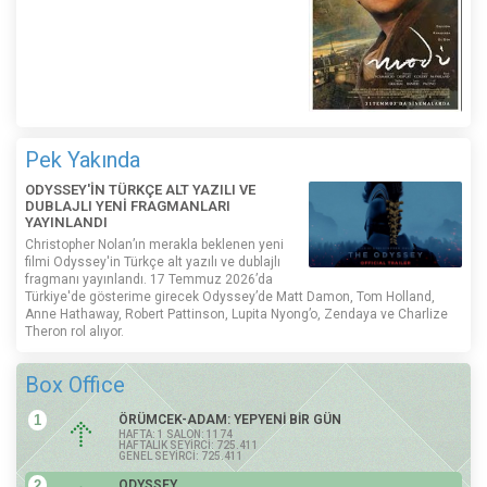
Pek Yakında
ODYSSEY'İN TÜRKÇE ALT YAZILI VE
DUBLAJLI YENİ FRAGMANLARI
YAYINLANDI
Christopher Nolan’ın merakla beklenen yeni
filmi Odyssey'in Türkçe alt yazılı ve dublajlı
fragmanı yayınlandı. 17 Temmuz 2026’da
Türkiye'de gösterime girecek Odyssey’de Matt Damon, Tom Holland,
Anne Hathaway, Robert Pattinson, Lupita Nyong’o, Zendaya ve Charlize
Theron rol alıyor.
Box Office
1
ÖRÜMCEK-ADAM: YEPYENİ BİR GÜN
HAFTA: 1 SALON: 1174
HAFTALIK SEYİRCİ: 725.411
GENEL SEYİRCİ: 725.411
2
ODYSSEY