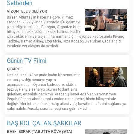
Setlerden
VİZONTELE 3 GELİYOR
Birsen Altuntaş'ın haberine göre, Yılmaz
Erdoğan, 2027 yılında Vizontele 3'ü çekmeyi
planladığını açıkladı. Erdoğan, Organize İşler
hikayesini sekiz bölümlük dizi halinde Netflix
için çektiklerini ve projenin tamamlandığını, oyuncu kadrosunda Kıvanç
Tatlıtuğ, Demet Akbağ, Ezgi Mola, Rıza Kocaoğlu ve Okan Çabalar gibi
isimlerin yer aldığını da söyledi.
Günün TV Filmi
ÇEKİRGE
Hanieh, İranlı 40 yaşında kadın bir senaristtir
ve son yazdığı senaryo yapım
aşamasındadır. Oyuncu kadrosu ve ekibin
bazı üyeleriyle senaryo okuma toplantısına
giderken, ev sahibi gecikmiş kiradan şikayet ederken ve yönetmen
Pegah ( Pegah Ahangarani ) ondan uzun metraj filmin hikayesinde
değişiklikler isterken sakin kalıp ailesi ve iş hayatında düzeni sağlamaya
çalışmalıdır. Ancak, sorunlar peşi sıra gelmektedir...
BAŞ ROL ÇALAN ŞARKILAR
BAB-I ESRAR (TABUTTA RÖVAŞATA)