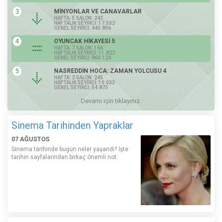
3
MİNYONLAR VE CANAVARLAR
HAFTA: 5 SALON: 243
HAFTALIK SEYİRCİ: 17.502
GENEL SEYİRCİ: 440.896
4
OYUNCAK HİKAYESİ 5
HAFTA: 7 SALON: 166
HAFTALIK SEYİRCİ: 11.822
GENEL SEYİRCİ: 860.124
5
NASREDDİN HOCA: ZAMAN YOLCUSU 4
HAFTA: 2 SALON: 245
HAFTALIK SEYİRCİ: 10.033
GENEL SEYİRCİ: 54.873
Devamı için tıklayınız.
Sinema Tarihinden Yapraklar
07 AĞUSTOS
Sinema tarihinde bugün neler yaşandı? İşte
tarihin sayfalarından birkaç önemli not: