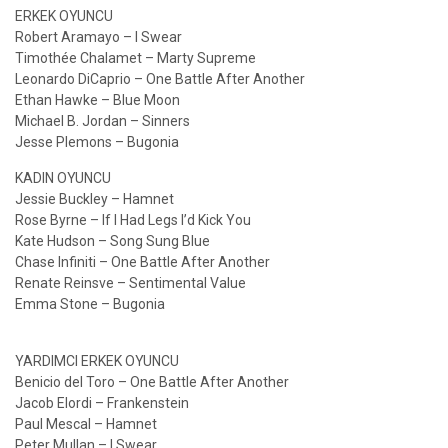
ERKEK OYUNCU
Robert Aramayo – I Swear
Timothée Chalamet – Marty Supreme
Leonardo DiCaprio – One Battle After Another
Ethan Hawke – Blue Moon
Michael B. Jordan – Sinners
Jesse Plemons – Bugonia
KADIN OYUNCU
Jessie Buckley – Hamnet
Rose Byrne – If I Had Legs I’d Kick You
Kate Hudson – Song Sung Blue
Chase Infiniti – One Battle After Another
Renate Reinsve – Sentimental Value
Emma Stone – Bugonia
YARDIMCI ERKEK OYUNCU
Benicio del Toro – One Battle After Another
Jacob Elordi – Frankenstein
Paul Mescal – Hamnet
Peter Mullan – I Swear