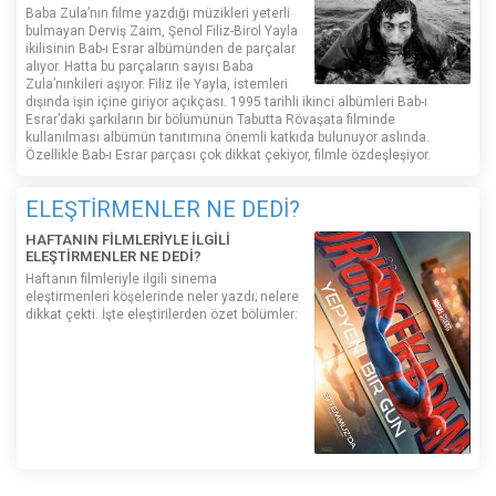
Baba Zula’nın filme yazdığı müzikleri yeterli
bulmayan Derviş Zaim, Şenol Filiz-Birol Yayla
ikilisinin Bab-ı Esrar albümünden de parçalar
alıyor. Hatta bu parçaların sayısı Baba
Zula’nınkileri aşıyor. Filiz ile Yayla, istemleri
dışında işin içine giriyor açıkçası. 1995 tarihli ikinci albümleri Bab-ı
Esrar’daki şarkıların bir bölümünün Tabutta Rövaşata filminde
kullanılması albümün tanıtımına önemli katkıda bulunuyor aslında.
Özellikle Bab-ı Esrar parçası çok dikkat çekiyor, filmle özdeşleşiyor.
ELEŞTİRMENLER NE DEDİ?
HAFTANIN FİLMLERİYLE İLGİLİ
ELEŞTİRMENLER NE DEDİ?
Haftanın filmleriyle ilgili sinema
eleştirmenleri köşelerinde neler yazdı; nelere
dikkat çekti. İşte eleştirilerden özet bölümler: