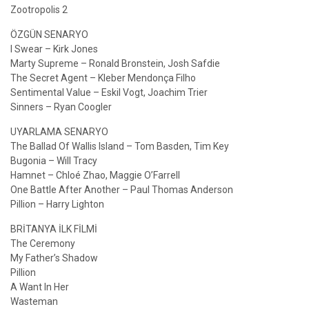
Zootropolis 2
ÖZGÜN SENARYO
I Swear – Kirk Jones
Marty Supreme – Ronald Bronstein, Josh Safdie
The Secret Agent – Kleber Mendonça Filho
Sentimental Value – Eskil Vogt, Joachim Trier
Sinners – Ryan Coogler
UYARLAMA SENARYO
The Ballad Of Wallis Island – Tom Basden, Tim Key
Bugonia – Will Tracy
Hamnet – Chloé Zhao, Maggie O’Farrell
One Battle After Another – Paul Thomas Anderson
Pillion – Harry Lighton
BRİTANYA İLK FİLMİ
The Ceremony
My Father’s Shadow
Pillion
A Want In Her
Wasteman