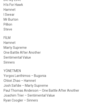
H Is For Hawk
Hamnet
I Swear
Mr Burton
Pillion
Steve
FİLM
Hamnet
Marty Supreme
One Battle After Another
Sentimental Value
Sinners
YÖNETMEN
Yorgos Lanthimos – Bugonia
Chloé Zhao – Hamnet
Josh Safdie – Marty Supreme
Paul Thomas Anderson – One Battle After Another
Joachim Trier – Sentimental Value
Ryan Coogler – Sinners