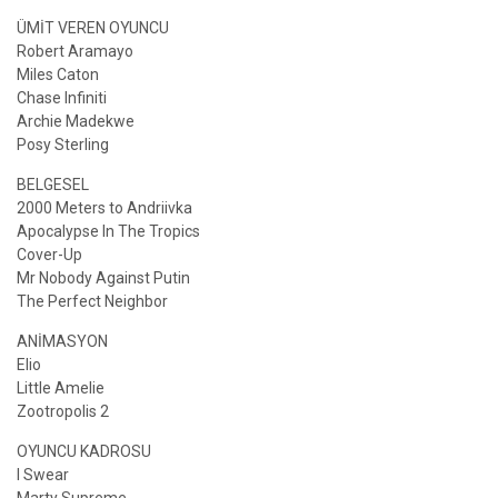
ÜMİT VEREN OYUNCU
Robert Aramayo
Miles Caton
Chase Infiniti
Archie Madekwe
Posy Sterling
BELGESEL
2000 Meters to Andriivka
Apocalypse In The Tropics
Cover-Up
Mr Nobody Against Putin
The Perfect Neighbor
ANİMASYON
Elio
Little Amelie
Zootropolis 2
OYUNCU KADROSU
I Swear
Marty Supreme