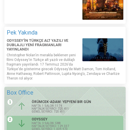
Pek Yakında
ODYSSEY'İN TÜRKÇE ALT YAZILI VE
DUBLAJLI YENİ FRAGMANLARI
YAYINLANDI
Christopher Nolan’ın merakla beklenen yeni
filmi Odyssey'in Türkçe alt yazılı ve dublajlı
fragmanı yayınlandı. 17 Temmuz 2026’da
Türkiye'de gösterime girecek Odyssey’de Matt Damon, Tom Holland,
Anne Hathaway, Robert Pattinson, Lupita Nyong’o, Zendaya ve Charlize
Theron rol alıyor.
Box Office
1
ÖRÜMCEK-ADAM: YEPYENİ BİR GÜN
HAFTA: 1 SALON: 1174
HAFTALIK SEYİRCİ: 725.411
GENEL SEYİRCİ: 725.411
2
ODYSSEY
HAFTA: 3 SALON: 588
HAFTALIK SEYİRCİ: 129.337
GENEL SEYİRCİ: 1.039.973