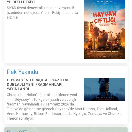
YILDIZLI PEKİYİ
SİYAD üyesi deneyimli kalemler vizyonu 5
üzerinden notluyor... Yıldızlı Pekiyi, her hafta
sizinle!
Pek Yakında
ODYSSEY'İN TÜRKÇE ALT YAZILI VE
DUBLAJLI YENİ FRAGMANLARI
YAYINLANDI
Christopher Nolan’ın merakla beklenen yeni
filmi Odyssey'in Türkçe alt yazılı ve dublajlı
fragmanı yayınlandı. 17 Temmuz 2026’da
Türkiye'de gösterime girecek Odyssey’de Matt Damon, Tom Holland,
Anne Hathaway, Robert Pattinson, Lupita Nyong’o, Zendaya ve Charlize
Theron rol alıyor.