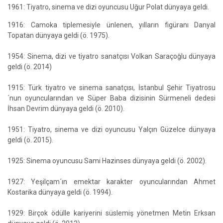
1961: Tiyatro, sinema ve dizi oyuncusu Uğur Polat dünyaya geldi.
1916: Camoka tiplemesiyle ünlenen, yılların figüranı Danyal
Topatan dünyaya geldi (ö. 1975).
1954: Sinema, dizi ve tiyatro sanatçısı Volkan Saraçoğlu dünyaya
geldi (ö. 2014)
1915: Türk tiyatro ve sinema sanatçısı, İstanbul Şehir Tiyatrosu
´nun oyuncularından ve Süper Baba dizisinin Sürmeneli dedesi
İhsan Devrim dünyaya geldi (ö. 2010).
1951: Tiyatro, sinema ve dizi oyuncusu Yalçın Güzelce dünyaya
geldi (ö. 2015).
1925: Sinema oyuncusu Sami Hazinses dünyaya geldi (ö. 2002).
1927: Yeşilçam´ın emektar karakter oyuncularından Ahmet
Kostarika dünyaya geldi (ö. 1994).
1929: Birçok ödülle kariyerini süslemiş yönetmen Metin Erksan