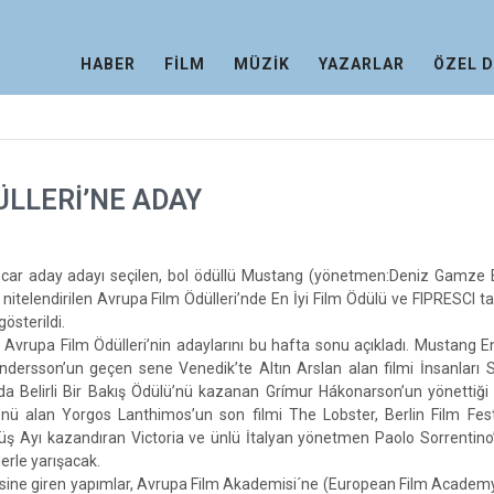
HABER
FİLM
MÜZİK
YAZARLAR
ÖZEL 
ÜLLERİ’NE ADAY
Oscar aday adayı seçilen, bol ödüllü Mustang (yönetmen:Deniz Gamze 
 nitelendirilen Avrupa Film Ödülleri’nde En İyi Film Ödülü ve FIPRESCI t
österildi.
Avrupa Film Ödülleri’nin adaylarını bu hafta sonu açıkladı. Mustang En
dersson’un geçen sene Venedik’te Altın Arslan alan filmi İnsanları 
a Belirli Bir Bakış Ödülü’nü kazanan Grímur Hákonarson’un yönettiği İ
nü alan Yorgos Lanthimos’un son filmi The Lobster, Berlin Film Fest
 Ayı kazandıran Victoria ve ünlü İtalyan yönetmen Paolo Sorrentino
lerle yarışacak.
stesine giren yapımlar, Avrupa Film Akademisi´ne (European Film Academ