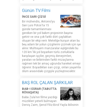
Günün TV Filmi
İNCE SARI ÇİZGİ
Bir mühendis, Antonio'yu
San Luis Potos'ta 15
günde tamamlanması
gereken bir yol bakım projesinin başına
getirir ve ona çok farklı dört çaylaktan
oluşan bir ekip verir. Meteliğe kurşun atan bu
beş adam bir yolun çizgilerini çizmek için işe
alınır. Muhteşem manzaralar eşliğindeki bu
120 km.'lik yol boyarken türlü zorluklarla
karşılaşan işçiler, geçmiş deneyimleri,
yaraları ve birbirinden farklı mizaçlarına
rağmen tek bir amaç uğrunda hareket emeyi
öğrenir. Boyadıkları sarı çizgi, onları yaşamla
ölüm arasındaki çizgiyle yüzleştirecektir.
BAŞ ROL ÇALAN ŞARKILAR
BAB-I ESRAR (TABUTTA
RÖVAŞATA)
Baba Zula’nın filme yazdığı
müzikleri yeterli bulmayan
Derviş Zaim, Şenol Filiz-Birol Yayla ikilisinin