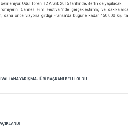
belirleniyor. Ödül Töreni 12 Aralık 2015 tarihinde, Berlin´de yapılacak.
ömiyerini Cannes Film Festivali’nde gerçekleştirmiş ve dakikalarc
ilm, daha önce vizyona girdiği Fransa’da bugüne kadar 450.000 kişi t
İVALİ ANA YARIŞMA JÜRİ BAŞKANI BELLİ OLDU
 AÇIKLANDI