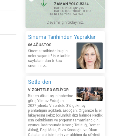
ZAMAN YOLCUSU 4
HAFTA: 2 SALON: 245
HAFTALIK SEYİRCİ: 10.033
GENEL SEYİRCİ: 54.873
Devamı için tıklayınız.
Sinema Tarihinden Yapraklar
06 AĞUSTOS
Sinema tarihinde bugün
neler yaşandı? İşte tarihin
sayfalarından birkaç
önemli not:
Setlerden
VİZONTELE 3 GELİYOR
Birsen Altuntaş'ın haberine
göre, Yılmaz Erdoğan,
2027 yılında Vizontele 3'ü çekmeyi
planladığını açıkladı. Erdoğan, Organize İşler
hikayesini sekiz bölümlük dizi halinde Netflix
için çektiklerini ve projenin tamamlandığını,
oyuncu kadrosunda Kıvanç Tatlıtuğ, Demet
Akbağ, Ezgi Mola, Rıza Kocaoğlu ve Okan
Çabalar gibi isimlerin yer aldığını da söyledi.