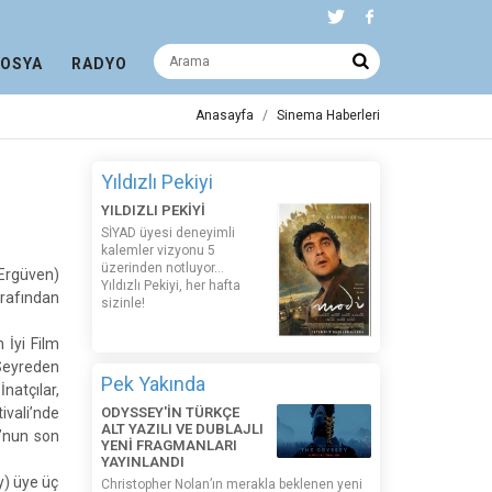
DOSYA
RADYO
Anasayfa
Sinema Haberleri
Yıldızlı Pekiyi
YILDIZLI PEKİYİ
SİYAD üyesi deneyimli
kalemler vizyonu 5
üzerinden notluyor...
Ergüven)
Yıldızlı Pekiyi, her hafta
arafından
sizinle!
 İyi Film
Seyreden
Pek Yakında
natçılar,
ivali’nde
ODYSSEY'İN TÜRKÇE
ALT YAZILI VE DUBLAJLI
’nun son
YENİ FRAGMANLARI
YAYINLANDI
y) üye üç
Christopher Nolan’ın merakla beklenen yeni