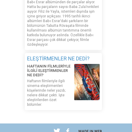
Bab-ı Esrar albümünden de parçalar alıyor.
Hatta bu parçaların sayısı Baba Zula’nınkileri
aşıyor. Filiz ile Yayla, istemleri dışında işin
içine giriyor açıkçası. 1995 tarihli ikinci
albümleri Bab-ı Esrar’daki şarkıların bir
bölümünün Tabutta Rövaşata filminde
kullanılması albümün tanıtımına önemli
katkıda bulunuyor aslında. Özellikle Bab-ı
Esrar parçası çok dikkat çekiyor, filmle
özdeşleşiyor.
ELEŞTİRMENLER NE DEDİ?
HAFTANIN FİLMLERİYLE
İLGİLİ ELEŞTİRMENLER
NE DEDİ?
Haftanın filmleriyle ilgili
sinema eleştirmenleri
köşelerinde neler yazdı;
nelere dikkat çekti. İşte
eleştirilerden özet
bölümler:
MADE IN WEB