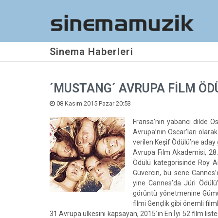
Sinema Haberleri
´MUSTANG´ AVRUPA FİLM ÖD
08 Kasım 2015 Pazar 20:53
Fransa’nın yabancı dilde 
Avrupa’nın Oscar’ları olarak
verilen Keşif Ödülü’ne aday g
Avrupa Film Akademisi, 28. 
Ödülü kategorisinde Roy An
Güvercin, bu sene Cannes’d
yine Cannes’da Jüri Ödülü’
görüntü yönetmenine Gümüş
filmi Gençlik gibi önemli film
31 Avrupa ülkesini kapsayan, 2015´in En İyi 52 film li