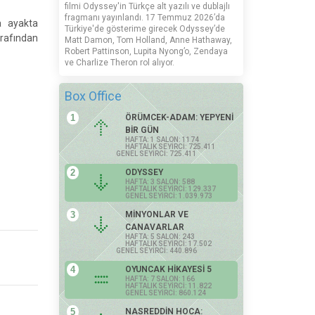
filmi Odyssey'in Türkçe alt yazılı ve dublajlı
fragmanı yayınlandı. 17 Temmuz 2026’da
a ayakta
Türkiye'de gösterime girecek Odyssey’de
arafından
Matt Damon, Tom Holland, Anne Hathaway,
Robert Pattinson, Lupita Nyong’o, Zendaya
ve Charlize Theron rol alıyor.
Box Office
1
ÖRÜMCEK-ADAM: YEPYENİ
BİR GÜN
HAFTA: 1 SALON: 1174
HAFTALIK SEYİRCİ: 725.411
GENEL SEYİRCİ: 725.411
2
ODYSSEY
HAFTA: 3 SALON: 588
HAFTALIK SEYİRCİ: 129.337
GENEL SEYİRCİ: 1.039.973
3
MİNYONLAR VE
CANAVARLAR
HAFTA: 5 SALON: 243
HAFTALIK SEYİRCİ: 17.502
GENEL SEYİRCİ: 440.896
4
OYUNCAK HİKAYESİ 5
HAFTA: 7 SALON: 166
HAFTALIK SEYİRCİ: 11.822
GENEL SEYİRCİ: 860.124
5
NASREDDİN HOCA: