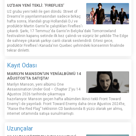
U2'DAN YENİ TEKLİ: 'FIREFLIES'
U2 grubu yeni tekli ile geri döndü. Street of
Dreams'in yayınlanmasından sadece birkaç
hafta sonra, İrlandalı grup Hollandalı DJ ve
prodüktör Martin Garrix'le çalıştıkları Fireflies'ı
çıkardı. Şarkı, 17 Temmuz'da Garrix'in Belçika'daki Tomorrowland
festivalinin kapanış setinde ilk kez çalındı ​​ve sürpriz bir şekilde The Edge
de sahneye çıkarak şarkıyı canlı olarak seslendirdi. Ertesi gece,
prodüktör Fireflies'ı Kanada'nın Quebec şehrindeki konserinin finalinde
tekrar dinletti.
Kayıt Odası
MARILYN MANSON'UN YENİALBÜMÜ 14
AĞUSTOS'TA SATIŞTA!
Marilyn Manson, yeni albümü One
Assassination Under God – Chapter 2'yu 14
Ağustos 2026 tarihinde çıkarmaya
hazırlanıyor. Manson geçen hafta albümden ikinci tekli Front Toward
Enemy'i de yayınladı. Front Toward Enemy daha önce Ağustos 2024’te,
“Raise the Red Flag” teklisinin CD baskısında B yüzü olarak şer almış,
internet ortamında satışa sunulmamıştı.
Uzunçalar