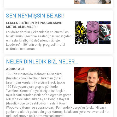
SEN NEYMİŞSİN BE ABİ!
SEKSENLER'İN EN İYİ PROGRESSIVE
METAL ALBÜMLERİ
Loudwire dergisi, Seksenler'in en önemli on
bir albümünü seçti ve sıraladı; her sanatçıdan
en fazla iki albümü değerlendirdi. İşte
Loudwire'ın 80'lerin en iyi progresif metal
albümleri sıralaması:
NELER DİNLEDİK BİZ, NELER...
AUDIOFACT
1996’da Boston’da Mehmet Ali Sanlıkol
(tuşlular, vokal) ile Onur Türkmen (gitar)
tarafından kurulan, ilk albüm Black Spot’u
1998’de yayınlayan grup, o günlerde
‘Berkleeli Gençler’ diye biliniyordu. Seçkin
müzik okullarından Berklee’de öğrenim gören
ikili, yine okuldan arkadaşları Cengiz Baysal
(davul), Roberto Castillo (vurmalılar), Ryan
Woodward (tenor ve soprano sax), Fernando Huergo’yu (elektrikli bas)
yanlarına alarak çokuluslu grup kurmuş, kulaklarını yerel ve evrensel her
türlü gelişmeye açık tutmaya başlamıştı.