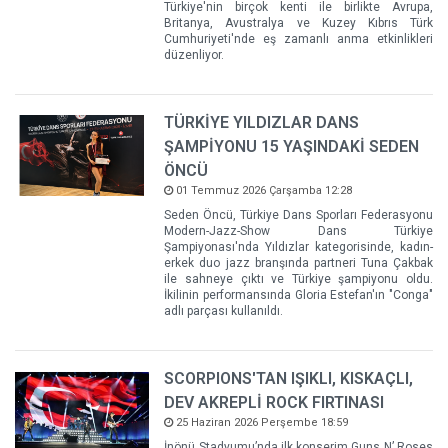
Türkiye'nin birçok kenti ile birlikte Avrupa,
Britanya, Avustralya ve Kuzey Kıbrıs Türk
Cumhuriyeti'nde eş zamanlı anma etkinlikleri
düzenliyor.
TÜRKİYE YILDIZLAR DANS
ŞAMPİYONU 15 YAŞINDAKİ SEDEN
ÖNCÜ
01 Temmuz 2026 Çarşamba 12:28
Seden Öncü, Türkiye Dans Sporları Federasyonu
Modern-Jazz-Show Dans Türkiye
Şampiyonası'nda Yıldızlar kategorisinde, kadın-
erkek duo jazz branşında partneri Tuna Çakbak
ile sahneye çıktı ve Türkiye şampiyonu oldu.
İkilinin performansında Gloria Estefan'ın "Conga"
adlı parçası kullanıldı.
SCORPIONS'TAN IŞIKLI, KISKAÇLI,
DEV AKREPLİ ROCK FIRTINASI
25 Haziran 2026 Perşembe 18:59
İnönü Stadyumu’nda ilk konserim Guns N’ Roses