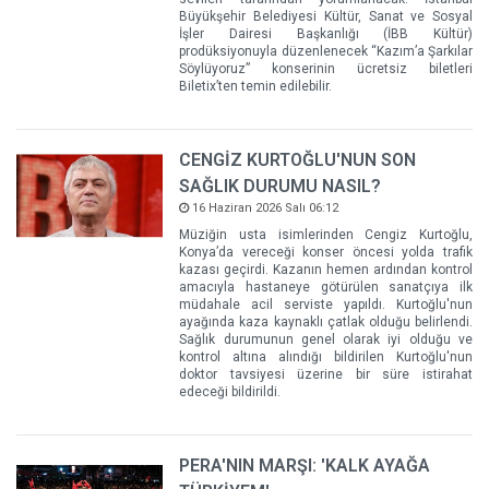
Büyükşehir Belediyesi Kültür, Sanat ve Sosyal
İşler Dairesi Başkanlığı (İBB Kültür)
prodüksiyonuyla düzenlenecek “Kazım’a Şarkılar
Söylüyoruz” konserinin ücretsiz biletleri
Biletix’ten temin edilebilir.
CENGİZ KURTOĞLU'NUN SON
SAĞLIK DURUMU NASIL?
16 Haziran 2026 Salı 06:12
Müziğin usta isimlerinden Cengiz Kurtoğlu,
Konya’da vereceği konser öncesi yolda trafik
kazası geçirdi. Kazanın hemen ardından kontrol
amacıyla hastaneye götürülen sanatçıya ilk
müdahale acil serviste yapıldı. Kurtoğlu'nun
ayağında kaza kaynaklı çatlak olduğu belirlendi.
Sağlık durumunun genel olarak iyi olduğu ve
kontrol altına alındığı bildirilen Kurtoğlu'nun
doktor tavsiyesi üzerine bir süre istirahat
edeceği bildirildi.
PERA'NIN MARŞI: 'KALK AYAĞA