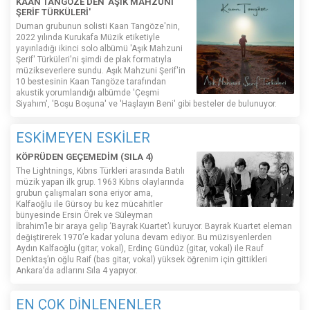
KAAN TANGÖZE'DEN 'AŞIK MAHZUNİ
ŞERİF TÜRKÜLERİ'
Duman grubunun solisti Kaan Tangöze'nin,
2022 yılında Kurukafa Müzik etiketiyle
yayınladığı ikinci solo albümü 'Aşık Mahzuni
Şerif' Türküleri'ni şimdi de plak formatıyla
müzikseverlere sundu. Aşık Mahzuni Şerif'in
10 bestesinin Kaan Tangöze tarafından
akustik yorumlandığı albümde 'Çeşmi
Siyahım', 'Boşu Boşuna' ve 'Haşlayın Beni' gibi besteler de bulunuyor.
ESKİMEYEN ESKİLER
KÖPRÜDEN GEÇEMEDİM (SILA 4)
The Lightnings, Kıbrıs Türkleri arasında Batılı
müzik yapan ilk grup. 1963 Kıbrıs olaylarında
grubun çalışmaları sona eriyor ama,
Kalfaoğlu ile Gürsoy bu kez mücahitler
bünyesinde Ersin Örek ve Süleyman
İbrahim’le bir araya gelip ‘Bayrak Kuartet’i kuruyor. Bayrak Kuartet eleman
değiştirerek 1970’e kadar yoluna devam ediyor. Bu müzisyenlerden
Aydın Kalfaoğlu (gitar, vokal), Erdinç Gündüz (gitar, vokal) ile Rauf
Denktaş’ın oğlu Raif (bas gitar, vokal) yüksek öğrenim için gittikleri
Ankara’da adlarını Sıla 4 yapıyor.
EN ÇOK DİNLENENLER