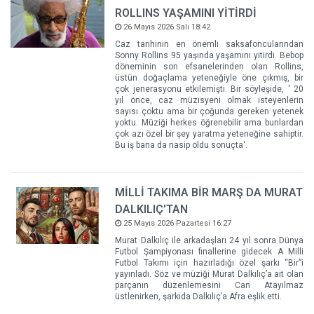
ROLLINS YAŞAMINI YİTİRDİ
26 Mayıs 2026 Salı 18:42
Caz tarihinin en önemli saksafoncularından
Sonny Rollins 95 yaşında yaşamını yitirdi. Bebop
döneminin son efsanelerinden olan Rollins,
üstün doğaçlama yeteneğiyle öne çıkmış, bir
çok jenerasyonu etkilemişti. Bir söyleşide, ' 20
yıl önce, caz müzisyeni olmak isteyenlerin
sayısı çoktu ama bir çoğunda gereken yetenek
yoktu. Müziği herkes öğrenebilir ama bunlardan
çok azı özel bir şey yaratma yeteneğine sahiptir.
Bu iş bana da nasip oldu sonuçta'.
MİLLİ TAKIMA BİR MARŞ DA MURAT
DALKILIÇ'TAN
25 Mayıs 2026 Pazartesi 16:27
Murat Dalkılıç ile arkadaşları 24 yıl sonra Dünya
Futbol Şampiyonası finallerine gidecek A Milli
Futbol Takımı için hazırladığı özel şarkı “Bir”i
yayınladı. Söz ve müziği Murat Dalkılıç’a ait olan
parçanın düzenlemesini Can Atayılmaz
üstlenirken, şarkıda Dalkılıç’a Afra eşlik etti.