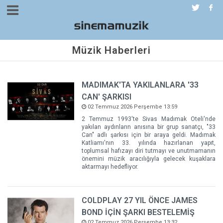
Müzik Haberleri
MADIMAK'TA YAKILANLARA '33
CAN' ŞARKISI
02 Temmuz 2026 Perşembe 13:59
2 Temmuz 1993'te Sivas Madımak Oteli'nde
yakılan aydınların anısına bir grup sanatçı, "33
Can" adlı şarkısı için bir araya geldi. Madımak
Katliamı'nın 33. yılında hazırlanan yapıt,
toplumsal hafızayı diri tutmayı ve unutmamanın
önemini müzik aracılığıyla gelecek kuşaklara
aktarmayı hedefliyor.
COLDPLAY 27 YIL ÖNCE JAMES
BOND İÇİN ŞARKI BESTELEMİŞ
02 Temmuz 2026 Perşembe 13:32