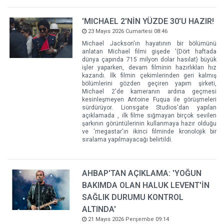
'MICHAEL 2'NİN YÜZDE 30'U HAZIR!
23 Mayıs 2026 Cumartesi 08:46
Michael Jackson'ın hayatının bir bölümünü
anlatan Michael filmi gişede '(Dört haftada
dünya çapında 715 milyon dolar hasılat) büyük
işler yaparken, devam filminin hazırlıkları hız
kazandı. İlk filmin çekimlerinden geri kalmış
bölümlerini gözden geçiren yapım şirketi,
Michael 2'de kameranın ardına geçmesi
kesinleşmeyen Antoine Fuqua ile görüşmeleri
sürdürüyor. Lionsgate Studios'dan yapılan
açıklamada , ilk filme sığmayan birçok sevilen
şarkının görüntülerinin kullanmaya hazır olduğu
ve 'megastar'ın ikinci filminde kronolojik bir
sıralama yapılmayacağı belirtildi.
AHBAP'TAN AÇIKLAMA: 'YOĞUN
BAKIMDA OLAN HALUK LEVENT'İN
SAĞLIK DURUMU KONTROL
ALTINDA'
21 Mayıs 2026 Perşembe 09:14