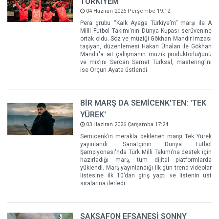
TÜRKİYEM'
04 Haziran 2026 Perşembe 19:12
Pera grubu “Kalk Ayağa Türkiye’m” marşı ile A
Milli Futbol Takımı'nın Dünya Kupası serüvenine
ortak oldu. Söz ve müziği Gökhan Mandır imzası
taşıyan, düzenlemesi Hakan Ünalan ile Gökhan
Mandır'a ait çalışmanın müzik prodüktörlüğünü
ve mix’ini Sercan Samet Türksal, mastering’ini
ise Orçun Ayata üstlendi.
BİR MARŞ DA SEMİCENK'TEN: 'TEK
YÜREK'
03 Haziran 2026 Çarşamba 17:24
Semicenk’in merakla beklenen marşı Tek Yürek
yayınlandı. Sanatçının Dünya Futbol
Şampiyonası'nda Türk Milli Takımı’na destek için
hazırladığı marş, tüm dijital platformlarda
yüklendi. Marş yayınlandığı ilk gün trend videolar
listesine ilk 10’dan giriş yaptı ve listenin üst
sıralarına ilerledi.
SAKSAFON EFSANESİ SONNY