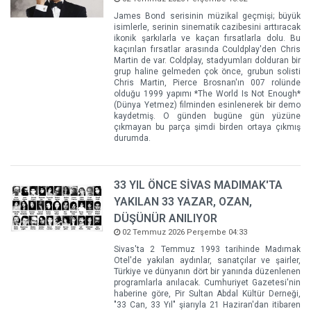
James Bond serisinin müzikal geçmişi; büyük
isimlerle, serinin sinematik cazibesini arttıracak
ikonik şarkılarla ve kaçan fırsatlarla dolu. Bu
kaçırılan fırsatlar arasında Couldplay'den Chris
Martin de var. Coldplay, stadyumları dolduran bir
grup haline gelmeden çok önce, grubun solisti
Chris Martin, Pierce Brosnan'ın 007 rolünde
olduğu 1999 yapımı *The World Is Not Enough*
(Dünya Yetmez) filminden esinlenerek bir demo
kaydetmiş. O günden bugüne gün yüzüne
çıkmayan bu parça şimdi birden ortaya çıkmış
durumda.
33 YIL ÖNCE SİVAS MADIMAK'TA
YAKILAN 33 YAZAR, OZAN,
DÜŞÜNÜR ANILIYOR
02 Temmuz 2026 Perşembe 04:33
Sivas'ta 2 Temmuz 1993 tarihinde Madımak
Otel'de yakılan aydınlar, sanatçılar ve şairler,
Türkiye ve dünyanın dört bir yanında düzenlenen
programlarla anılacak. Cumhuriyet Gazetesi'nin
haberine göre, Pir Sultan Abdal Kültür Derneği,
"33 Can, 33 Yıl" şiarıyla 21 Haziran'dan itibaren