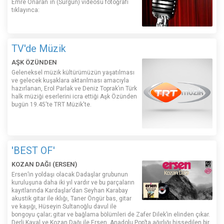
Emre Onaran´ın (Sürgün) videosu fotoğrafı
tıklayınca:
TV'de Müzik
AŞK ÖZÜNDEN
Geleneksel müzik kültürümüzün yaşatılması
ve gelecek kuşaklara aktarılması amacıyla
hazırlanan, Erol Parlak ve Deniz Toprak’ın Türk
halk müziği eserlerini icra ettiği Aşk Özünden
bugün 19.45'te TRT Müzik'te.
'BEST OF'
KOZAN DAĞI (ERSEN)
Ersen’in yoldaşı olacak Dadaşlar grubunun
kuruluşuna daha iki yıl vardır ve bu parçaların
kayıtlarında Kardaşlar’dan Seyhan Karabay
akustik gitar ile ıklığı, Taner Öngür bas, gitar
ve kaşığı, Hüseyin Sultanoğlu davul ile
bongoyu çalar; gitar ve bağlama bölümleri de Zafer Dilek’in elinden çıkar.
Derli Kaval ve Kozan Dağı ile Ersen, Anadolu Pop’ta ağırlığı hissedilen bir