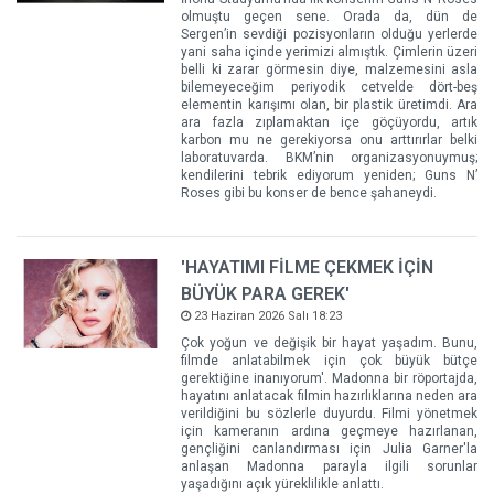
olmuştu geçen sene. Orada da, dün de
Sergen’in sevdiği pozisyonların olduğu yerlerde
yani saha içinde yerimizi almıştık. Çimlerin üzeri
belli ki zarar görmesin diye, malzemesini asla
bilemeyeceğim periyodik cetvelde dört-beş
elementin karışımı olan, bir plastik üretimdi. Ara
ara fazla zıplamaktan içe göçüyordu, artık
karbon mu ne gerekiyorsa onu arttırırlar belki
laboratuvarda. BKM’nin organizasyonuymuş;
kendilerini tebrik ediyorum yeniden; Guns N’
Roses gibi bu konser de bence şahaneydi.
'HAYATIMI FİLME ÇEKMEK İÇİN
BÜYÜK PARA GEREK'
23 Haziran 2026 Salı 18:23
Çok yoğun ve değişik bir hayat yaşadım. Bunu,
filmde anlatabilmek için çok büyük bütçe
gerektiğine inanıyorum'. Madonna bir röportajda,
hayatını anlatacak filmin hazırlıklarına neden ara
verildiğini bu sözlerle duyurdu. Filmi yönetmek
için kameranın ardına geçmeye hazırlanan,
gençliğini canlandırması için Julia Garner'la
anlaşan Madonna parayla ilgili sorunlar
yaşadığını açık yüreklilikle anlattı.