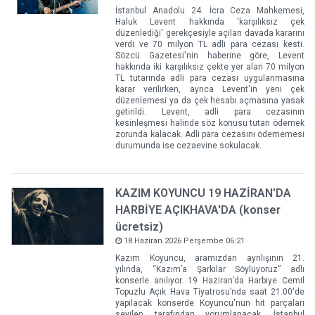
İstanbul Anadolu 24. İcra Ceza Mahkemesi,
Haluk Levent hakkında 'karşılıksız çek
düzenlediği' gerekçesiyle açılan davada kararını
verdi ve 70 milyon TL adli para cezası kesti.
Sözcü Gazetesi'nin haberine göre, Levent
hakkında iki karşılıksız çekte yer alan 70 milyon
TL tutarında adli para cezası uygulanmasına
karar verilirken, ayrıca Levent'in yeni çek
düzenlemesi ya da çek hesabı açmasına yasak
getirildi. Levent, adli para cezasının
kesinleşmesi halinde söz konusu tutarı ödemek
zorunda kalacak. Adli para cezasını ödememesi
durumunda ise cezaevine sokulacak.
KAZIM KOYUNCU 19 HAZİRAN'DA
HARBİYE AÇIKHAVA'DA (konser
ücretsiz)
18 Haziran 2026 Perşembe 06:21
Kazım Koyuncu, aramızdan ayrılışının 21.
yılında, “Kazım’a Şarkılar Söylüyoruz” adlı
konserle anılıyor. 19 Haziran’da Harbiye Cemil
Topuzlu Açık Hava Tiyatrosu’nda saat 21.00'de
yapılacak konserde Koyuncu'nun hit parçaları
sevilen tarafından yorumlanacak. İstanbul