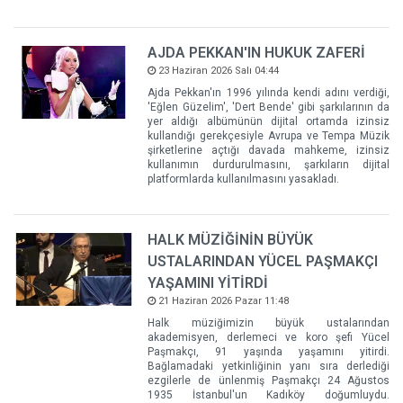
AJDA PEKKAN'IN HUKUK ZAFERİ
23 Haziran 2026 Salı 04:44
Ajda Pekkan'ın 1996 yılında kendi adını verdiği,
'Eğlen Güzelim', 'Dert Bende' gibi şarkılarının da
yer aldığı albümünün dijital ortamda izinsiz
kullandığı gerekçesiyle Avrupa ve Tempa Müzik
şirketlerine açtığı davada mahkeme, izinsiz
kullanımın durdurulmasını, şarkıların dijital
platformlarda kullanılmasını yasakladı.
HALK MÜZİĞİNİN BÜYÜK
USTALARINDAN YÜCEL PAŞMAKÇI
YAŞAMINI YİTİRDİ
21 Haziran 2026 Pazar 11:48
Halk müziğimizin büyük ustalarından
akademisyen, derlemeci ve koro şefi Yücel
Paşmakçı, 91 yaşında yaşamını yitirdi.
Bağlamadaki yetkinliğinin yanı sıra derlediği
ezgilerle de ünlenmiş Paşmakçı 24 Ağustos
1935 İstanbul'un Kadıköy doğumluydu.