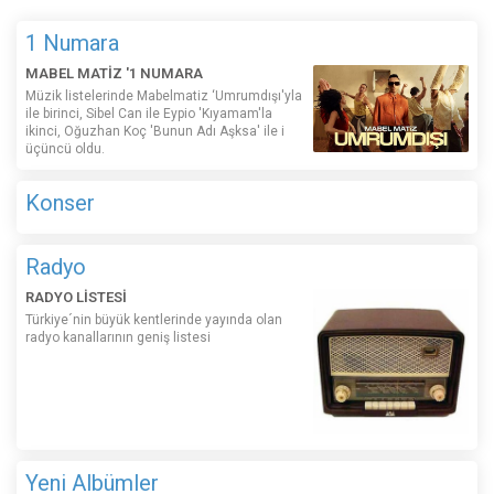
1 Numara
MABEL MATİZ '1 NUMARA
Müzik listelerinde Mabelmatiz ‘Umrumdışı'yla
ile birinci, Sibel Can ile Eypio 'Kıyamam'la
ikinci, Oğuzhan Koç 'Bunun Adı Aşksa' ile i
üçüncü oldu.
Konser
Radyo
RADYO LİSTESİ
Türkiye´nin büyük kentlerinde yayında olan
radyo kanallarının geniş listesi
Yeni Albümler