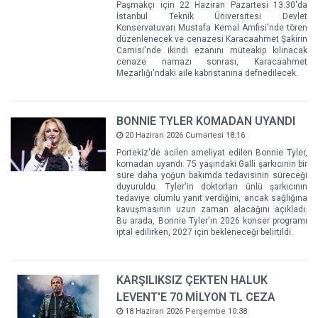
Paşmakçı için 22 Haziran Pazartesi 13.30'da
İstanbul Teknik Üniversitesi Devlet
Konservatuvarı Mustafa Kemal Amfisi'nde tören
düzenlenecek ve cenazesi Karacaahmet Şakirin
Camisi'nde ikindi ezanını müteakip kılınacak
cenaze namazı sonrası, Karacaahmet
Mezarlığı'ndaki aile kabristanına defnedilecek.
BONNIE TYLER KOMADAN UYANDI
20 Haziran 2026 Cumartesi 18:16
Portekiz'de acilen ameliyat edilen Bonnie Tyler,
komadan uyandı. 75 yaşındaki Galli şarkıcının bir
süre daha yoğun bakımda tedavisinin süreceği
duyuruldu. Tyler'in doktorları ünlü şarkıcının
tedaviye olumlu yanıt verdiğini, ancak sağlığına
kavuşmasının uzun zaman alacağını açıkladı.
Bu arada, Bonnie Tyler'ın 2026 konser programı
iptal edilirken, 2027 için bekleneceği belirtildi.
KARŞILIKSIZ ÇEKTEN HALUK
LEVENT'E 70 MİLYON TL CEZA
18 Haziran 2026 Perşembe 10:38