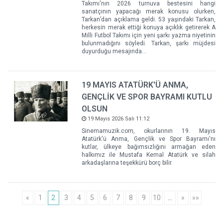
Takımı'nın 2026 turnuva bestesini hangi
sanatçının yapacağı merak konusu olurken,
Tarkan’dan açıklama geldi. 53 yaşındaki Tarkan,
herkesin merak ettiği konuya açıklık getirerek A
Milli Futbol Takımı için yeni şarkı yazma niyetinin
bulunmadığını söyledi. Tarkan, şarkı müjdesi
duyurduğu mesajında...
19 MAYIS ATATÜRK'Ü ANMA,
GENÇLİK VE SPOR BAYRAMI KUTLU
OLSUN
19 Mayıs 2026 Salı 11:12
Sinemamuzik.com, okurlarının 19. Mayıs
Atatürk'ü Anma, Gençlik ve Spor Bayramı'nı
kutlar, ülkeye bağımsızlığını armağan eden
halkımız ile Mustafa Kemal Atatürk ve silah
arkadaşlarına teşekkürü borç bilir.
«
1
2
3
4
5
6
7
8
9
10
…
»
»»