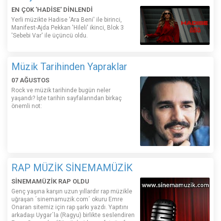
EN ÇOK 'HADİSE' DİNLENDİ
Yerli müzikte Hadise 'Ara Beni' ile birinci,
Manifest-Ajda Pekkan 'Hileli' ikinci, Blok 3
'Sebebi Var' ile üçüncü oldu.
Müzik Tarihinden Yapraklar
07 AĞUSTOS
Rock ve müzik tarihinde bugün neler
yaşandı? İşte tarihin sayfalarından birkaç
önemli not:
RAP MÜZİK SİNEMAMÜZİK
SİNEMAMÜZİK RAP OLDU
Genç yaşına karşın uzun yıllardır rap müzikle
uğraşan ´sinemamuzik.com´ okuru Emre
Onaran sitemiz için rap şarkı yazdı. Yapıtını
arkadaşı Uygar´la (Ragyu) birlikte seslendiren