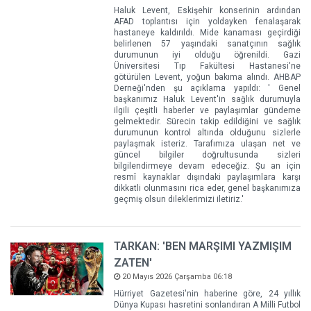
Haluk Levent, Eskişehir konserinin ardından
AFAD toplantısı için yoldayken fenalaşarak
hastaneye kaldırıldı. Mide kanaması geçirdiği
belirlenen 57 yaşındaki sanatçının sağlık
durumunun iyi olduğu öğrenildi. Gazi
Üniversitesi Tıp Fakültesi Hastanesi'ne
götürülen Levent, yoğun bakıma alındı. AHBAP
Derneği'nden şu açıklama yapıldı: ' Genel
başkanımız Haluk Levent'in sağlık durumuyla
ilgili çeşitli haberler ve paylaşımlar gündeme
gelmektedir. Sürecin takip edildiğini ve sağlık
durumunun kontrol altında olduğunu sizlerle
paylaşmak isteriz. Tarafımıza ulaşan net ve
güncel bilgiler doğrultusunda sizleri
bilgilendirmeye devam edeceğiz. Şu an için
resmî kaynaklar dışındaki paylaşımlara karşı
dikkatli olunmasını rica eder, genel başkanımıza
geçmiş olsun dileklerimizi iletiriz.'
TARKAN: 'BEN MARŞIMI YAZMIŞIM
ZATEN'
20 Mayıs 2026 Çarşamba 06:18
Hürriyet Gazetesi'nin haberine göre, 24 yıllık
Dünya Kupası hasretini sonlandıran A Milli Futbol