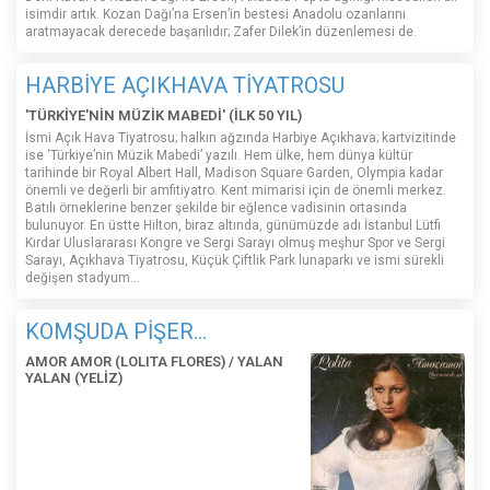
isimdir artık. Kozan Dağı’na Ersen’in bestesi Anadolu ozanlarını
aratmayacak derecede başarılıdır; Zafer Dilek’in düzenlemesi de.
HARBİYE AÇIKHAVA TİYATROSU
'TÜRKİYE'NİN MÜZİK MABEDİ' (İLK 50 YIL)
İsmi Açık Hava Tiyatrosu; halkın ağzında Harbiye Açıkhava; kartvizitinde
ise ‘Türkiye’nin Müzik Mabedi’ yazılı. Hem ülke, hem dünya kültür
tarihinde bir Royal Albert Hall, Madison Square Garden, Olympia kadar
önemli ve değerli bir amfitiyatro. Kent mimarisi için de önemli merkez.
Batılı örneklerine benzer şekilde bir eğlence vadisinin ortasında
bulunuyor. En üstte Hilton, biraz altında, günümüzde adı İstanbul Lütfi
Kırdar Uluslararası Kongre ve Sergi Sarayı olmuş meşhur Spor ve Sergi
Sarayı, Açıkhava Tiyatrosu, Küçük Çiftlik Park lunaparkı ve ismi sürekli
değişen stadyum…
KOMŞUDA PİŞER...
AMOR AMOR (LOLITA FLORES) / YALAN
YALAN (YELİZ)