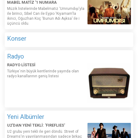
MABEL MATİZ '1 NUMARA
Müzik listelerinde Mabelmatiz ‘Umrumdışı'yla
ile birinci, Sibel Can ile Eypio 'Kıyamam'la
ikinci, Oğuzhan Koç 'Bunun Adı Aşksa' ile i
üçüncü oldu.
Konser
Radyo
RADYO LİSTESİ
Türkiye´nin büyük kentlerinde yayında olan
radyo kanallarının geniş listesi
Yeni Albümler
U2'DAN YENİ TEKLİ: 'FIREFLIES'
U2 grubu yeni tekli ile geri döndü. Street of
Dreams'in yayınlanmasından sadece birkaç