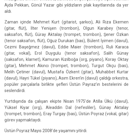
Ajda Pekkan, Gönül Yazar gibi yıldızların plak kayıtlarında da yer
aldı.
Zaman içinde Mehmet Kurt (gitarist, şarkıcı), Ali Rıza Ekemen
(gitar, flüt), İlter Yenişen (trombon), Olgun Karabey (tenor,
saksafon, flüt), Güray Aktalay (trompet, trombon), Şener Özkan
(tenor saksafon, flüt), Oğuz Durukan (bas), Bülent İyimen (davul),
Cezmi Başeğmez (davul), Eddie Maier (trombon), Ruli Karaca
(gitar, vokal), Erol Duygulu (tenor saksafon), Salih Günay
(saksafon, klarnet), Kamuran Kızılboğa (org, piyano), Koray Oktay
(gitar), Mehmet Akıncı (trompet, trombon), Turgut Okçu (bas),
Melih Çetiner (davul), Mustafa Özkent (gitar), Muhabbet Kurtar
(davul), Hayri Tükel (piyano), Asım Ekren’in (davul) çaldığı orkestra,
popüler parçalarla birlikte şefleri Üstün Payraz’ın bestelerini de
seslendirdi.
Yurtdışında da çalışan ekipte Nisan 1975’de Atilla Ülkü (davul),
Yüksel Kıyar (org), Aleaddin Dal (nefesliler), Günay Aktalay
(trompet, trombon), Eray Turgay (bas), Üstün Poyraz (vokal, gitar)
görev yapmaktaydı.
Üstün Poyraz Mayıs 2008’de yaşamını yitirdi.