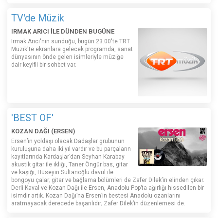
TV'de Müzik
IRMAK ARICI İLE DÜNDEN BUGÜNE
Irmak Arıcı'nın sunduğu, bugün 23.00'te TRT
Müzik'te ekranlara gelecek programda, sanat
dünyasının önde gelen isimleriyle müziğe
dair keyifli bir sohbet var.
'BEST OF'
KOZAN DAĞI (ERSEN)
Ersen’in yoldaşı olacak Dadaşlar grubunun
kuruluşuna daha iki yıl vardır ve bu parçaların
kayıtlarında Kardaşlar’dan Seyhan Karabay
akustik gitar ile ıklığı, Taner Öngür bas, gitar
ve kaşığı, Hüseyin Sultanoğlu davul ile
bongoyu çalar; gitar ve bağlama bölümleri de Zafer Dilek’in elinden çıkar.
Derli Kaval ve Kozan Dağı ile Ersen, Anadolu Pop’ta ağırlığı hissedilen bir
isimdir artık. Kozan Dağı’na Ersen’in bestesi Anadolu ozanlarını
aratmayacak derecede başarılıdır; Zafer Dilek’in düzenlemesi de.