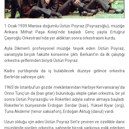
1 Ocak 1939 Manisa doğumlu Üstün Poyraz (Poyrazoğlu), müziğe
Ankara Mithat Paşa Koleji’nde başladı. Genç yaşta Ertuğrul
Çayıroğlu Orkestrası’nda yer aldıktan sonra orkestrasını kurdu.
Ayla Dikmen’i profesyonel müziğe teşvik eden Üstün Poyraz,
sanatçıyla birçok fakülte konserine çıktı. Berkant’ın da ilk çalıştığı
orkestra şeflerinden biriydi Üstün Poyraz.
Kadro yurtdışında da iş bulabilecek düzeye gelince orkestra
Berlin’de sahneye çıktı.
1965’de İstanbul’un gözde mekânlarından Harbiye Kervansaray’da
Onno Tunç’un da (bas gitar) bulunduğu ekiple çalan orkestra, bir yıl
sonra Üstün Poyrazoğlu ve Roketleri adıyla sahne almaya başladı.
Roketler’in bünyesinde Erdoğan Serdar (bas), Yüksel Kıyar (org),
Tuna Akdemir (tenor saksafon), Erdoğan Aktuğ (davul) vardı.
Uzun olduğu için adını Üstün Poyraz Set’e çeviren ve özellikle dans
müziğinde sivrilen orkestra, sahnede birçok şarkıcıya eşlik ederken