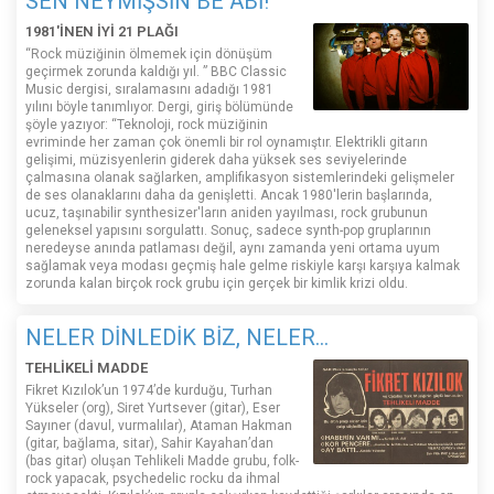
SEN NEYMİŞSİN BE ABİ!
1981'İNEN İYİ 21 PLAĞI
“Rock müziğinin ölmemek için dönüşüm
geçirmek zorunda kaldığı yıl. ” BBC Classic
Music dergisi, sıralamasını adadığı 1981
yılını böyle tanımlıyor. Dergi, giriş bölümünde
şöyle yazıyor: “Teknoloji, rock müziğinin
evriminde her zaman çok önemli bir rol oynamıştır. Elektrikli gitarın
gelişimi, müzisyenlerin giderek daha yüksek ses seviyelerinde
çalmasına olanak sağlarken, amplifikasyon sistemlerindeki gelişmeler
de ses olanaklarını daha da genişletti. Ancak 1980'lerin başlarında,
ucuz, taşınabilir synthesizer'ların aniden yayılması, rock grubunun
geleneksel yapısını sorgulattı. Sonuç, sadece synth-pop gruplarının
neredeyse anında patlaması değil, aynı zamanda yeni ortama uyum
sağlamak veya modası geçmiş hale gelme riskiyle karşı karşıya kalmak
zorunda kalan birçok rock grubu için gerçek bir kimlik krizi oldu.
NELER DİNLEDİK BİZ, NELER...
TEHLİKELİ MADDE
Fikret Kızılok’un 1974’de kurduğu, Turhan
Yükseler (org), Siret Yurtsever (gitar), Eser
Sayıner (davul, vurmalılar), Ataman Hakman
(gitar, bağlama, sitar), Sahir Kayahan’dan
(bas gitar) oluşan Tehlikeli Madde grubu, folk-
rock yapacak, psychedelic rocku da ihmal