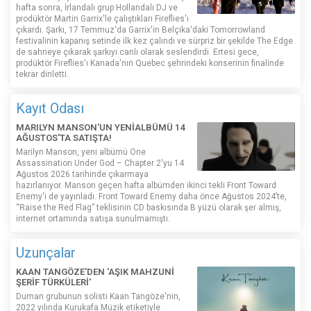
hafta sonra, İrlandalı grup Hollandalı DJ ve
prodüktör Martin Garrix'le çalıştıkları Fireflies'ı
çıkardı. Şarkı, 17 Temmuz'da Garrix'in Belçika'daki Tomorrowland
festivalinin kapanış setinde ilk kez çalındı ​​ve sürpriz bir şekilde The Edge
de sahneye çıkarak şarkıyı canlı olarak seslendirdi. Ertesi gece,
prodüktör Fireflies'ı Kanada'nın Quebec şehrindeki konserinin finalinde
tekrar dinletti.
Kayıt Odası
MARILYN MANSON'UN YENİALBÜMÜ 14
AĞUSTOS'TA SATIŞTA!
Marilyn Manson, yeni albümü One
Assassination Under God – Chapter 2'yu 14
Ağustos 2026 tarihinde çıkarmaya
hazırlanıyor. Manson geçen hafta albümden ikinci tekli Front Toward
Enemy'i de yayınladı. Front Toward Enemy daha önce Ağustos 2024’te,
“Raise the Red Flag” teklisinin CD baskısında B yüzü olarak şer almış,
internet ortamında satışa sunulmamıştı.
Uzunçalar
KAAN TANGÖZE'DEN 'AŞIK MAHZUNİ
ŞERİF TÜRKÜLERİ'
Duman grubunun solisti Kaan Tangöze'nin,
2022 yılında Kurukafa Müzik etiketiyle