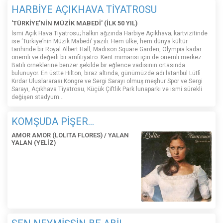
HARBİYE AÇIKHAVA TİYATROSU
'TÜRKİYE'NİN MÜZİK MABEDİ' (İLK 50 YIL)
İsmi Açık Hava Tiyatrosu; halkın ağzında Harbiye Açıkhava; kartvizitinde
ise ‘Türkiye’nin Müzik Mabedi’ yazılı. Hem ülke, hem dünya kültür
tarihinde bir Royal Albert Hall, Madison Square Garden, Olympia kadar
önemli ve değerli bir amfitiyatro. Kent mimarisi için de önemli merkez.
Batılı örneklerine benzer şekilde bir eğlence vadisinin ortasında
bulunuyor. En üstte Hilton, biraz altında, günümüzde adı İstanbul Lütfi
Kırdar Uluslararası Kongre ve Sergi Sarayı olmuş meşhur Spor ve Sergi
Sarayı, Açıkhava Tiyatrosu, Küçük Çiftlik Park lunaparkı ve ismi sürekli
değişen stadyum…
KOMŞUDA PİŞER...
AMOR AMOR (LOLITA FLORES) / YALAN
YALAN (YELİZ)