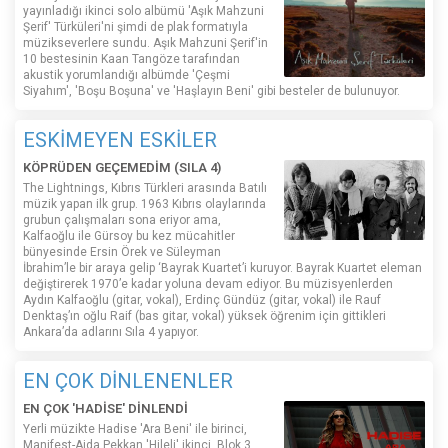
yayınladığı ikinci solo albümü 'Aşık Mahzuni
Şerif' Türküleri'ni şimdi de plak formatıyla
müzikseverlere sundu. Aşık Mahzuni Şerif'in
10 bestesinin Kaan Tangöze tarafından
akustik yorumlandığı albümde 'Çeşmi
Siyahım', 'Boşu Boşuna' ve 'Haşlayın Beni' gibi besteler de bulunuyor.
ESKİMEYEN ESKİLER
KÖPRÜDEN GEÇEMEDİM (SILA 4)
The Lightnings, Kıbrıs Türkleri arasında Batılı
müzik yapan ilk grup. 1963 Kıbrıs olaylarında
grubun çalışmaları sona eriyor ama,
Kalfaoğlu ile Gürsoy bu kez mücahitler
bünyesinde Ersin Örek ve Süleyman
İbrahim’le bir araya gelip ‘Bayrak Kuartet’i kuruyor. Bayrak Kuartet eleman
değiştirerek 1970’e kadar yoluna devam ediyor. Bu müzisyenlerden
Aydın Kalfaoğlu (gitar, vokal), Erdinç Gündüz (gitar, vokal) ile Rauf
Denktaş’ın oğlu Raif (bas gitar, vokal) yüksek öğrenim için gittikleri
Ankara’da adlarını Sıla 4 yapıyor.
EN ÇOK DİNLENENLER
EN ÇOK 'HADİSE' DİNLENDİ
Yerli müzikte Hadise 'Ara Beni' ile birinci,
Manifest-Ajda Pekkan 'Hileli' ikinci, Blok 3