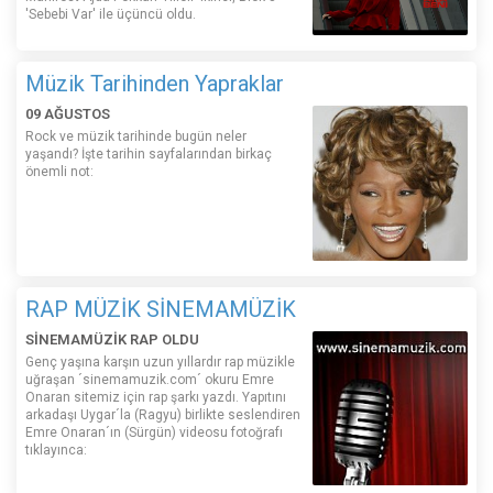
'Sebebi Var' ile üçüncü oldu.
Müzik Tarihinden Yapraklar
09 AĞUSTOS
Rock ve müzik tarihinde bugün neler
yaşandı? İşte tarihin sayfalarından birkaç
önemli not:
RAP MÜZİK SİNEMAMÜZİK
SİNEMAMÜZİK RAP OLDU
Genç yaşına karşın uzun yıllardır rap müzikle
uğraşan ´sinemamuzik.com´ okuru Emre
Onaran sitemiz için rap şarkı yazdı. Yapıtını
arkadaşı Uygar´la (Ragyu) birlikte seslendiren
Emre Onaran´ın (Sürgün) videosu fotoğrafı
tıklayınca: