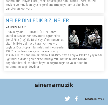
aşamalarını izliyor. Liste , rock, soul ve pop dahil olmak üzere, müzik
zevkini ve müzik anlayışını şekillendirmeye yardımcı olan bazı
sanatçıları içeriyor .
NELER DİNLEDİK BİZ, NELER...
YANSIMALAR
Grubun öyküsü 1980’de İTÜ Türk Sanat
Musikisi Devlet Konservatuarı öğrencileri
Şenol Filiz (ney) ile Birol Yayla’nın (tanbur, ut,
gitar) birlikte çalmaya karar vermesiyle
başladı. Dost toplantılarındaki mini konserler
1990’da profesyonel çalışmalara dönüştü.
İkili, ilk albüm Yansımalar’ı Şenol Filiz-Birol Yayla adıyla 1991’de yayınladı.
Eğitimini aldıkları geleneksel müziğimizi Batılı tınılarla birlikte
değerlendirerek, modern hayatın keşmekeşinde yalın soundu
yaratmanın peşindeydiler.
MADE IN WEB