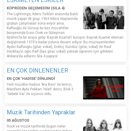
KÖPRÜDEN GEÇEMEDİM (SILA 4)
The Lightnings, Kıbrıs Türkleri arasında Batılı
müzik yapan ilk grup. 1963 Kıbrıs olaylarında
grubun çalışmaları sona eriyor ama,
Kalfaoğlu ile Gürsoy bu kez mücahitler
bünyesinde Ersin Örek ve Süleyman
İbrahim’le bir araya gelip ‘Bayrak Kuartet’i kuruyor. Bayrak Kuartet eleman
değiştirerek 1970’e kadar yoluna devam ediyor. Bu müzisyenlerden
Aydın Kalfaoğlu (gitar, vokal), Erdinç Gündüz (gitar, vokal) ile Rauf
Denktaş’ın oğlu Raif (bas gitar, vokal) yüksek öğrenim için gittikleri
Ankara’da adlarını Sıla 4 yapıyor.
EN ÇOK DİNLENENLER
EN ÇOK 'HADİSE' DİNLENDİ
Yerli müzikte Hadise 'Ara Beni' ile birinci,
Manifest-Ajda Pekkan 'Hileli' ikinci, Blok 3
'Sebebi Var' ile üçüncü oldu.
Müzik Tarihinden Yapraklar
05 AĞUSTOS
Rock ve müzik tarihinde bugün neler
yaşandı? İşte tarihin sayfalarından birkaç