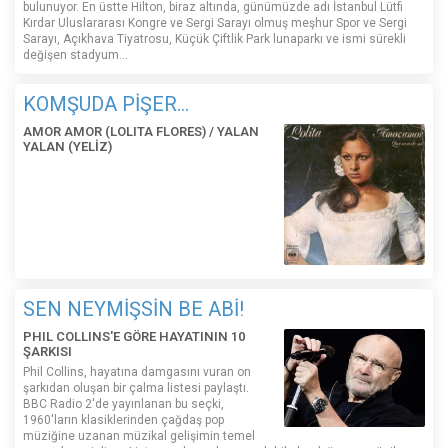
bulunuyor. En üstte Hilton, biraz altında, günümüzde adı İstanbul Lütfi
Kırdar Uluslararası Kongre ve Sergi Sarayı olmuş meşhur Spor ve Sergi
Sarayı, Açıkhava Tiyatrosu, Küçük Çiftlik Park lunaparkı ve ismi sürekli
değişen stadyum…
KOMŞUDA PİŞER...
AMOR AMOR (LOLITA FLORES) / YALAN
YALAN (YELİZ)
SEN NEYMİŞSİN BE ABİ!
PHIL COLLINS'E GÖRE HAYATININ 10
ŞARKISI
Phil Collins, hayatına damgasını vuran on
şarkıdan oluşan bir çalma listesi paylaştı.
BBC Radio 2'de yayınlanan bu seçki,
1960'ların klasiklerinden çağdaş pop
müziğine uzanan müzikal gelişimin temel