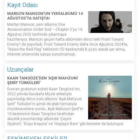
Kayıt Odası
MARILYN MANSON'UN YENİALBÜMÜ 14
AĞUSTOS'TA SATIŞTA!
Marilyn Manson, yeni albümü One
Assassination Under God – Chapter 2'yu 14
Ağustos 2026 tarihinde çıkarmaya
hazırlanıyor. Manson geçen hafta albümden ikinci tekli Front Toward
Enemy'i de yayınladı. Front Toward Enemy daha önce Ağustos 2024’te,
“Raise the Red Flag” teklisinin CD baskısında B yüzü olarak şer almış,
internet ortamında satışa sunulmamıştı.
Uzunçalar
KAAN TANGÖZE'DEN 'AŞIK MAHZUNİ
ŞERİF TÜRKÜLERİ'
Duman grubunun solisti Kaan Tangöze'nin,
2022 yılında Kurukafa Müzik etiketiyle
yayınladığı ikinci solo albümü 'Aşık Mahzuni
Şerif' Türküleri'ni şimdi de plak formatıyla
müzikseverlere sundu. Aşık Mahzuni Şerif'in
10 bestesinin Kaan Tangöze tarafından
akustik yorumlandığı albümde 'Çeşmi
Siyahım', 'Boşu Boşuna' ve 'Haşlayın Beni' gibi besteler de bulunuyor.
ESKİMEYEN ESKİLER