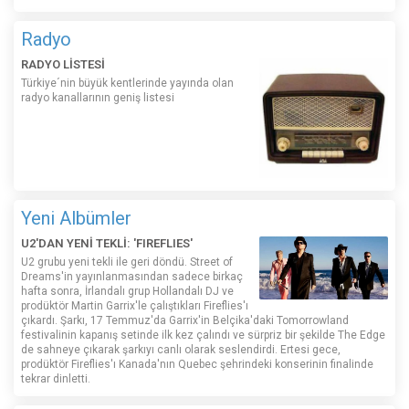
Radyo
RADYO LİSTESİ
Türkiye´nin büyük kentlerinde yayında olan
radyo kanallarının geniş listesi
Yeni Albümler
U2'DAN YENİ TEKLİ: 'FIREFLIES'
U2 grubu yeni tekli ile geri döndü. Street of
Dreams'in yayınlanmasından sadece birkaç
hafta sonra, İrlandalı grup Hollandalı DJ ve
prodüktör Martin Garrix'le çalıştıkları Fireflies'ı
çıkardı. Şarkı, 17 Temmuz'da Garrix'in Belçika'daki Tomorrowland
festivalinin kapanış setinde ilk kez çalındı ​​ve sürpriz bir şekilde The Edge
de sahneye çıkarak şarkıyı canlı olarak seslendirdi. Ertesi gece,
prodüktör Fireflies'ı Kanada'nın Quebec şehrindeki konserinin finalinde
tekrar dinletti.