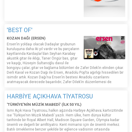
'BEST OF'
KOZAN DAĞI (ERSEN)
Ersen’in yoldaşı olacak Dadaşlar grubunun
kuruluşuna daha iki yıl vardır ve bu parçaların
kayıtlarında Kardaşlar’dan Seyhan Karabay
akustik gitar ile ıklığı, Taner Öngür bas, gitar
ve kaşığı, Hüseyin Sultanoğlu davul ile
bongoyu çalar; gitar ve bağlama bölümleri de Zafer Dilek’in elinden çıkar.
Derli Kaval ve Kozan Dağı ile Ersen, Anadolu Pop’ta ağırlığı hissedilen bir
isimdir artık. Kozan Dağı’na Ersen’in bestesi Anadolu ozanlarını
aratmayacak derecede başarılıdır; Zafer Dilek’in düzenlemesi de.
HARBİYE AÇIKHAVA TİYATROSU
'TÜRKİYE'NİN MÜZİK MABEDİ' (İLK 50 YIL)
İsmi Açık Hava Tiyatrosu; halkın ağzında Harbiye Açıkhava; kartvizitinde
ise ‘Türkiye’nin Müzik Mabedi’ yazılı. Hem ülke, hem dünya kültür
tarihinde bir Royal Albert Hall, Madison Square Garden, Olympia kadar
önemli ve değerli bir amfitiyatro. Kent mimarisi için de önemli merkez.
Batılı örneklerine benzer şekilde bir eğlence vadisinin ortasında