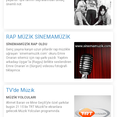
önemli not:
RAP MÜZİK SİNEMAMÜZİK
SİNEMAMÜZİK RAP OLDU
Genç yaşına karşın uzun yıllardır rap müzikle
uğraşan ´sinemamuzik.com´ okuru Emre
Onaran sitemiz için rap şarkı yazdı. Yapıtını
arkadaşı Uygar´la (Ragyu) birlikte seslendiren
Emre Onaran´ın (Sürgün) videosu fotoğrafı
tıklayınca:
TV'de Müzik
MÜZİK YOLCULARI
Ahmet Baran ve Mine Geçili’yle özel şarkılar
bugün 21.15’de TRT Müzik'te ekranlara
gelecek Müzik Yolcuları programında.