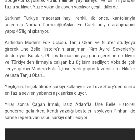
Bouge-toi koyularak 45’lik halinde yayınlanıyor ve bir milyondan
fazla satılıyor. Yüze yakın da coverı yapılıyor çeşitli dillerde…
Şarkının Türkiye macerası hayli renkli. İlk önce, kantolarıyla
ünlenmiş Nurhan DamcıoğluAşkın En Güeli adıyla aranjmanını
yapıp 45’liğini çıkarıyor.
Ardından Modern Folk Üçlüsü, Tanju Okan ve Nilüfer stüdyoya
girerek Une Belle Histoire’nin aranjmanı ‘Kim Ayırdı Sevenleri’yi
dolduruyor. Bu plak, Philips firmasının yaş günü şerefine üretiliyor
ve Türkiye'den firmayla çalışan bu üç isim seçiliyor: Vokalde çok
ileriye gitmiş Modern Folk Üçlüsü, yerli popun tazecik ismi Nilüfer
ve usta Tanju Okan...
Yeşilçam, birçok filmde şarkıyı kullanıyor ve Love Story’den sonra
en fazla sevilen yabancı aşk şarkısı oluyor.
Yıllar sonra Çağan Irmak, Issız Adam’la Une Belle Histoire’i
gündeme getirirken, kendi yazdığı besteleri söyleyen Pinhani de
sahne repertuvarına bu şarkıyı dahil ediyor…