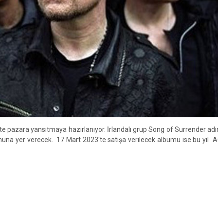
'te pazara yansıtmaya hazırlanıyor. İrlandalı grup Song of Surrender adın
una yer verecek. 17 Mart 2023'te satışa verilecek albümü ise bu yıl 