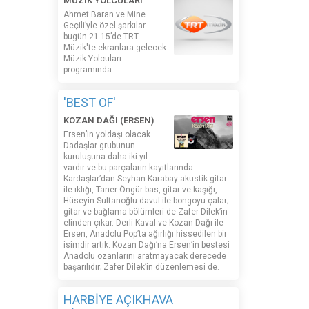
MÜZİK YOLCULARI
Ahmet Baran ve Mine
Geçili’yle özel şarkılar
bugün 21.15’de TRT
Müzik'te ekranlara gelecek
Müzik Yolcuları
programında.
'BEST OF'
KOZAN DAĞI (ERSEN)
Ersen’in yoldaşı olacak
Dadaşlar grubunun
kuruluşuna daha iki yıl
vardır ve bu parçaların kayıtlarında
Kardaşlar’dan Seyhan Karabay akustik gitar
ile ıklığı, Taner Öngür bas, gitar ve kaşığı,
Hüseyin Sultanoğlu davul ile bongoyu çalar;
gitar ve bağlama bölümleri de Zafer Dilek’in
elinden çıkar. Derli Kaval ve Kozan Dağı ile
Ersen, Anadolu Pop’ta ağırlığı hissedilen bir
isimdir artık. Kozan Dağı’na Ersen’in bestesi
Anadolu ozanlarını aratmayacak derecede
başarılıdır; Zafer Dilek’in düzenlemesi de.
HARBİYE AÇIKHAVA