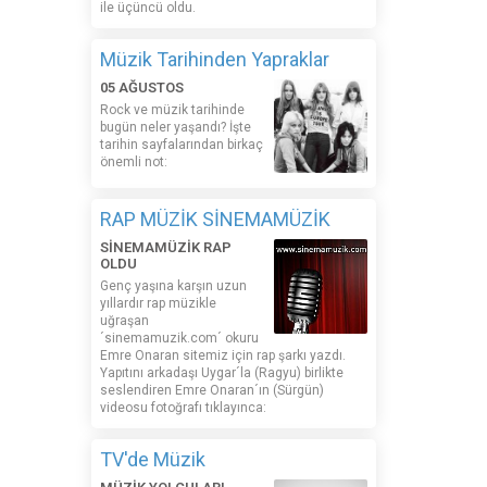
ile üçüncü oldu.
Müzik Tarihinden Yapraklar
05 AĞUSTOS
Rock ve müzik tarihinde
bugün neler yaşandı? İşte
tarihin sayfalarından birkaç
önemli not:
RAP MÜZİK SİNEMAMÜZİK
SİNEMAMÜZİK RAP
OLDU
Genç yaşına karşın uzun
yıllardır rap müzikle
uğraşan
´sinemamuzik.com´ okuru
Emre Onaran sitemiz için rap şarkı yazdı.
Yapıtını arkadaşı Uygar´la (Ragyu) birlikte
seslendiren Emre Onaran´ın (Sürgün)
videosu fotoğrafı tıklayınca:
TV'de Müzik