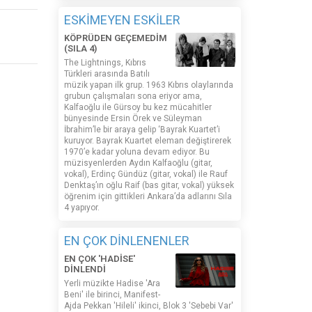
ESKİMEYEN ESKİLER
KÖPRÜDEN GEÇEMEDİM
(SILA 4)
The Lightnings, Kıbrıs
Türkleri arasında Batılı
müzik yapan ilk grup. 1963 Kıbrıs olaylarında
grubun çalışmaları sona eriyor ama,
Kalfaoğlu ile Gürsoy bu kez mücahitler
bünyesinde Ersin Örek ve Süleyman
İbrahim’le bir araya gelip ‘Bayrak Kuartet’i
kuruyor. Bayrak Kuartet eleman değiştirerek
1970’e kadar yoluna devam ediyor. Bu
müzisyenlerden Aydın Kalfaoğlu (gitar,
vokal), Erdinç Gündüz (gitar, vokal) ile Rauf
Denktaş’ın oğlu Raif (bas gitar, vokal) yüksek
öğrenim için gittikleri Ankara’da adlarını Sıla
4 yapıyor.
EN ÇOK DİNLENENLER
EN ÇOK 'HADİSE'
DİNLENDİ
Yerli müzikte Hadise 'Ara
Beni' ile birinci, Manifest-
Ajda Pekkan 'Hileli' ikinci, Blok 3 'Sebebi Var'