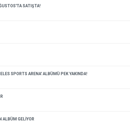
ĞUSTOS'TA SATIŞTA!
'
GELES SPORTS ARENA' ALBÜMÜ PEK YAKINDA!
OR
N ALBÜM GELİYOR