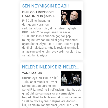
SEN NEYMİŞSİN BE ABİ!
PHIL COLLINS'E GÖRE
HAYATININ 10 ŞARKISI
Phil Collins, hayatına
damgasını vuran on
şarkıdan oluşan bir çalma listesi paylaştı.
BBC Radio 2'de yayınlanan bu seçki,
1960'ların klasiklerinden çağdaş pop
müziğine uzanan müzikal gelişimin temel
aşamalarını izliyor. Liste , rock, soul ve pop
dahil olmak üzere, müzik zevkini ve müzik
anlayışını şekillendirmeye yardımcı olan bazı
sanatçıları içeriyor .
NELER DİNLEDİK BİZ, NELER...
YANSIMALAR
Grubun öyküsü 1980’de İTÜ
Türk Sanat Musikisi Devlet
Konservatuarı öğrencileri
Şenol Filiz (ney) ile Birol Yayla’nın (tanbur, ut,
gitar) birlikte çalmaya karar vermesiyle
başladı. Dost toplantılarındaki mini konserler
1990’da profesyonel çalışmalara dönüştü.
İkili, ilk albüm Yansımalar’ı Şenol Filiz-Birol