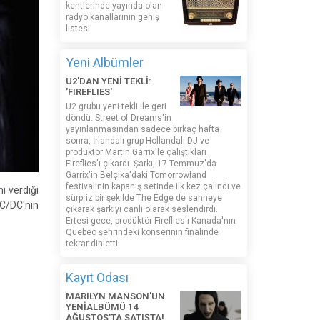
kentlerinde yayında olan
radyo kanallarının geniş
listesi
Yeni Albümler
U2'DAN YENİ TEKLİ:
'FIREFLIES'
U2 grubu yeni tekli ile geri
döndü. Street of Dreams'in
yayınlanmasından sadece birkaç hafta
sonra, İrlandalı grup Hollandalı DJ ve
prodüktör Martin Garrix'le çalıştıkları
Fireflies'ı çıkardı. Şarkı, 17 Temmuz'da
Garrix'in Belçika'daki Tomorrowland
festivalinin kapanış setinde ilk kez çalındı ​​ve
ı verdiği
sürpriz bir şekilde The Edge de sahneye
AC/DC'nin
çıkarak şarkıyı canlı olarak seslendirdi.
Ertesi gece, prodüktör Fireflies'ı Kanada'nın
Quebec şehrindeki konserinin finalinde
tekrar dinletti.
Kayıt Odası
MARILYN MANSON'UN
YENİALBÜMÜ 14
AĞUSTOS'TA SATIŞTA!