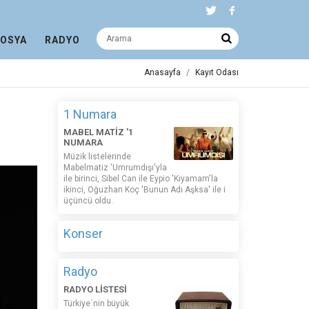
DOSYA
RADYO
Anasayfa
Kayıt Odası
1 Numara
MABEL MATİZ '1
NUMARA
Müzik listelerinde
Mabelmatiz ‘Umrumdışı'yla
ile birinci, Sibel Can ile Eypio 'Kıyamam'la
ikinci, Oğuzhan Koç 'Bunun Adı Aşksa' ile i
üçüncü oldu.
Konser
Radyo
RADYO LİSTESİ
Türkiye´nin büyük