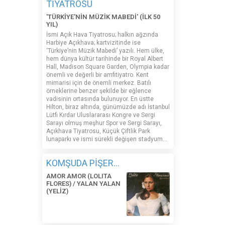
TİYATROSU
'TÜRKİYE'NİN MÜZİK MABEDİ' (İLK 50
YIL)
İsmi Açık Hava Tiyatrosu; halkın ağzında
Harbiye Açıkhava; kartvizitinde ise
‘Türkiye’nin Müzik Mabedi’ yazılı. Hem ülke,
hem dünya kültür tarihinde bir Royal Albert
Hall, Madison Square Garden, Olympia kadar
önemli ve değerli bir amfitiyatro. Kent
mimarisi için de önemli merkez. Batılı
örneklerine benzer şekilde bir eğlence
vadisinin ortasında bulunuyor. En üstte
Hilton, biraz altında, günümüzde adı İstanbul
Lütfi Kırdar Uluslararası Kongre ve Sergi
Sarayı olmuş meşhur Spor ve Sergi Sarayı,
Açıkhava Tiyatrosu, Küçük Çiftlik Park
lunaparkı ve ismi sürekli değişen stadyum…
KOMŞUDA PİŞER...
AMOR AMOR (LOLITA
FLORES) / YALAN YALAN
(YELİZ)