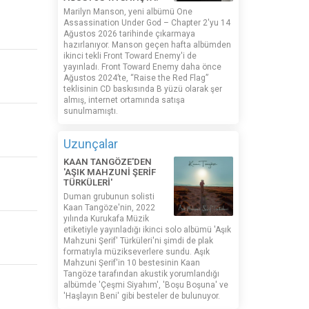
Marilyn Manson, yeni albümü One
Assassination Under God – Chapter 2'yu 14
Ağustos 2026 tarihinde çıkarmaya
hazırlanıyor. Manson geçen hafta albümden
ikinci tekli Front Toward Enemy'i de
yayınladı. Front Toward Enemy daha önce
Ağustos 2024’te, “Raise the Red Flag”
teklisinin CD baskısında B yüzü olarak şer
almış, internet ortamında satışa
sunulmamıştı.
Uzunçalar
KAAN TANGÖZE'DEN
'AŞIK MAHZUNİ ŞERİF
TÜRKÜLERİ'
Duman grubunun solisti
Kaan Tangöze'nin, 2022
yılında Kurukafa Müzik
etiketiyle yayınladığı ikinci solo albümü 'Aşık
Mahzuni Şerif' Türküleri'ni şimdi de plak
formatıyla müzikseverlere sundu. Aşık
Mahzuni Şerif'in 10 bestesinin Kaan
Tangöze tarafından akustik yorumlandığı
albümde 'Çeşmi Siyahım', 'Boşu Boşuna' ve
'Haşlayın Beni' gibi besteler de bulunuyor.