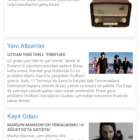
radyo kanallarının geniş listesi
Yeni Albümler
U2'DAN YENİ TEKLİ: 'FIREFLIES'
U2 grubu yeni tekli ile geri döndü. Street of
Dreams'in yayınlanmasından sadece birkaç
hafta sonra, İrlandalı grup Hollandalı DJ ve
prodüktör Martin Garrix'le çalıştıkları Fireflies'ı
çıkardı. Şarkı, 17 Temmuz'da Garrix'in Belçika'daki Tomorrowland
festivalinin kapanış setinde ilk kez çalındı ​​ve sürpriz bir şekilde The Edge
de sahneye çıkarak şarkıyı canlı olarak seslendirdi. Ertesi gece,
prodüktör Fireflies'ı Kanada'nın Quebec şehrindeki konserinin finalinde
tekrar dinletti.
Kayıt Odası
MARILYN MANSON'UN YENİALBÜMÜ 14
AĞUSTOS'TA SATIŞTA!
Marilyn Manson, yeni albümü One