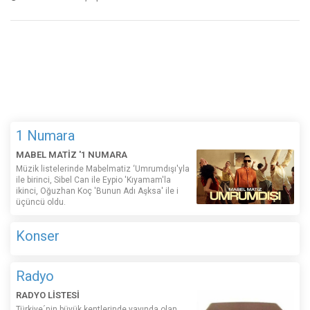
1 Numara
MABEL MATİZ '1 NUMARA
Müzik listelerinde Mabelmatiz ‘Umrumdışı'yla
ile birinci, Sibel Can ile Eypio 'Kıyamam'la
ikinci, Oğuzhan Koç 'Bunun Adı Aşksa' ile i
üçüncü oldu.
Konser
Radyo
RADYO LİSTESİ
Türkiye´nin büyük kentlerinde yayında olan