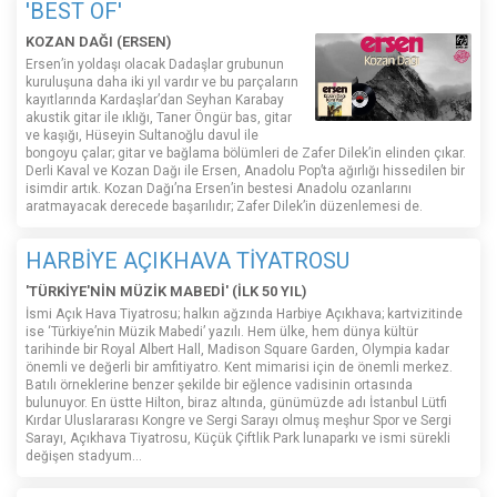
'BEST OF'
KOZAN DAĞI (ERSEN)
Ersen’in yoldaşı olacak Dadaşlar grubunun
kuruluşuna daha iki yıl vardır ve bu parçaların
kayıtlarında Kardaşlar’dan Seyhan Karabay
akustik gitar ile ıklığı, Taner Öngür bas, gitar
ve kaşığı, Hüseyin Sultanoğlu davul ile
bongoyu çalar; gitar ve bağlama bölümleri de Zafer Dilek’in elinden çıkar.
Derli Kaval ve Kozan Dağı ile Ersen, Anadolu Pop’ta ağırlığı hissedilen bir
isimdir artık. Kozan Dağı’na Ersen’in bestesi Anadolu ozanlarını
aratmayacak derecede başarılıdır; Zafer Dilek’in düzenlemesi de.
HARBİYE AÇIKHAVA TİYATROSU
'TÜRKİYE'NİN MÜZİK MABEDİ' (İLK 50 YIL)
İsmi Açık Hava Tiyatrosu; halkın ağzında Harbiye Açıkhava; kartvizitinde
ise ‘Türkiye’nin Müzik Mabedi’ yazılı. Hem ülke, hem dünya kültür
tarihinde bir Royal Albert Hall, Madison Square Garden, Olympia kadar
önemli ve değerli bir amfitiyatro. Kent mimarisi için de önemli merkez.
Batılı örneklerine benzer şekilde bir eğlence vadisinin ortasında
bulunuyor. En üstte Hilton, biraz altında, günümüzde adı İstanbul Lütfi
Kırdar Uluslararası Kongre ve Sergi Sarayı olmuş meşhur Spor ve Sergi
Sarayı, Açıkhava Tiyatrosu, Küçük Çiftlik Park lunaparkı ve ismi sürekli
değişen stadyum…