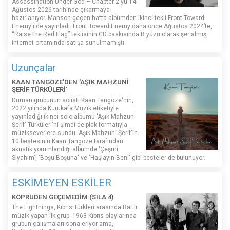
Assassination Under God – Chapter 2'yu 14
Ağustos 2026 tarihinde çıkarmaya
hazırlanıyor. Manson geçen hafta albümden ikinci tekli Front Toward
Enemy'i de yayınladı. Front Toward Enemy daha önce Ağustos 2024’te,
“Raise the Red Flag” teklisinin CD baskısında B yüzü olarak şer almış,
internet ortamında satışa sunulmamıştı.
Uzunçalar
KAAN TANGÖZE'DEN 'AŞIK MAHZUNİ
ŞERİF TÜRKÜLERİ'
Duman grubunun solisti Kaan Tangöze'nin,
2022 yılında Kurukafa Müzik etiketiyle
yayınladığı ikinci solo albümü 'Aşık Mahzuni
Şerif' Türküleri'ni şimdi de plak formatıyla
müzikseverlere sundu. Aşık Mahzuni Şerif'in
10 bestesinin Kaan Tangöze tarafından
akustik yorumlandığı albümde 'Çeşmi
Siyahım', 'Boşu Boşuna' ve 'Haşlayın Beni' gibi besteler de bulunuyor.
ESKİMEYEN ESKİLER
KÖPRÜDEN GEÇEMEDİM (SILA 4)
The Lightnings, Kıbrıs Türkleri arasında Batılı
müzik yapan ilk grup. 1963 Kıbrıs olaylarında
grubun çalışmaları sona eriyor ama,