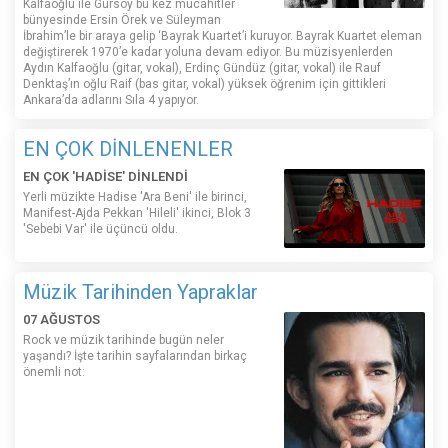
Kalfaoğlu ile Gürsoy bu kez mücahitler
bünyesinde Ersin Örek ve Süleyman
İbrahim’le bir araya gelip ‘Bayrak Kuartet’i kuruyor. Bayrak Kuartet eleman
değiştirerek 1970’e kadar yoluna devam ediyor. Bu müzisyenlerden
Aydın Kalfaoğlu (gitar, vokal), Erdinç Gündüz (gitar, vokal) ile Rauf
Denktaş’ın oğlu Raif (bas gitar, vokal) yüksek öğrenim için gittikleri
Ankara’da adlarını Sıla 4 yapıyor.
EN ÇOK DİNLENENLER
EN ÇOK 'HADİSE' DİNLENDİ
Yerli müzikte Hadise 'Ara Beni' ile birinci,
Manifest-Ajda Pekkan 'Hileli' ikinci, Blok 3
'Sebebi Var' ile üçüncü oldu.
Müzik Tarihinden Yapraklar
07 AĞUSTOS
Rock ve müzik tarihinde bugün neler
yaşandı? İşte tarihin sayfalarından birkaç
önemli not: