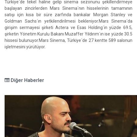
Türkiye´de tekel haline gelip sinema sezonunu şekillendirmeye
başlayan zincirlerden Mars Sinema´nın hisselerinin tamamının
satışı için kısa bir süre zarfında bankalar Morgan Stanley ve
Goldman Sachs´ın yetkilendirilmesi bekleniyor.Mars Sinema´da
girişim sermayesi şirketi Actera ve Esas Holding´in yüzde 69.5,
şirketin Yönetim Kurulu Bakanı Muzaffer Yıldırım´ın ise yüzde 30.5
hissesi bulunuyor.Mars Sinema, Türkiye´de 27 kentte 589 salonun
işletmesini yürütüyor.
Diğer Haberler