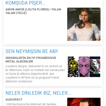
KOMŞUDA PİŞER...
AMOR AMOR (LOLITA FLORES) / YALAN
YALAN (YELİZ)
SEN NEYMİŞSİN BE ABİ!
SEKSENLER'İN EN İYİ PROGRESSIVE
METAL ALBÜMLERİ
Loudwire dergisi, Seksenler'in en önemli on
bir albümünü seçti ve sıraladı; her sanatçıdan
en fazla iki albümü değerlendirdi. İşte
Loudwire'ın 80'lerin en iyi progresif metal
albümleri sıralaması:
NELER DİNLEDİK BİZ, NELER...
AUDIOFACT
1996’da Boston’da Mehmet Ali Sanlıkol