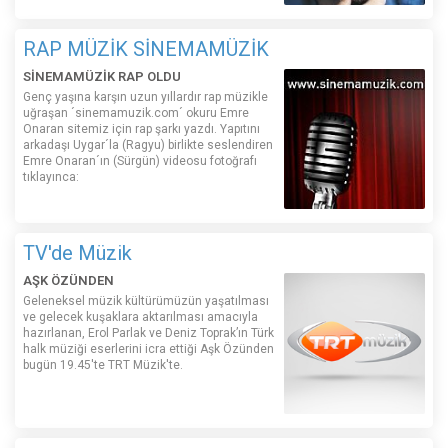
RAP MÜZİK SİNEMAMÜZİK
SİNEMAMÜZİK RAP OLDU
Genç yaşına karşın uzun yıllardır rap müzikle
uğraşan ´sinemamuzik.com´ okuru Emre
Onaran sitemiz için rap şarkı yazdı. Yapıtını
arkadaşı Uygar´la (Ragyu) birlikte seslendiren
Emre Onaran´ın (Sürgün) videosu fotoğrafı
tıklayınca:
TV'de Müzik
AŞK ÖZÜNDEN
Geleneksel müzik kültürümüzün yaşatılması
ve gelecek kuşaklara aktarılması amacıyla
hazırlanan, Erol Parlak ve Deniz Toprak’ın Türk
halk müziği eserlerini icra ettiği Aşk Özünden
bugün 19.45'te TRT Müzik'te.