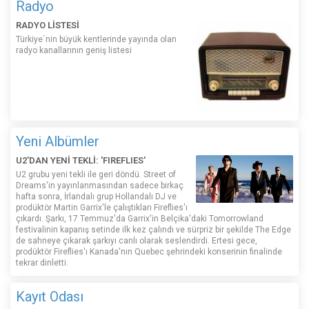
Radyo
RADYO LİSTESİ
Türkiye´nin büyük kentlerinde yayında olan
radyo kanallarının geniş listesi
Yeni Albümler
U2'DAN YENİ TEKLİ: 'FIREFLIES'
U2 grubu yeni tekli ile geri döndü. Street of
Dreams'in yayınlanmasından sadece birkaç
hafta sonra, İrlandalı grup Hollandalı DJ ve
prodüktör Martin Garrix'le çalıştıkları Fireflies'ı
çıkardı. Şarkı, 17 Temmuz'da Garrix'in Belçika'daki Tomorrowland
festivalinin kapanış setinde ilk kez çalındı ​​ve sürpriz bir şekilde The Edge
de sahneye çıkarak şarkıyı canlı olarak seslendirdi. Ertesi gece,
prodüktör Fireflies'ı Kanada'nın Quebec şehrindeki konserinin finalinde
tekrar dinletti.
Kayıt Odası