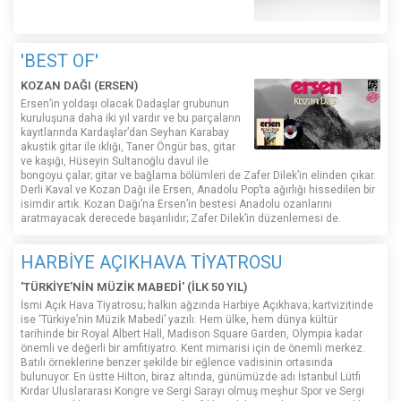
'BEST OF'
KOZAN DAĞI (ERSEN)
Ersen’in yoldaşı olacak Dadaşlar grubunun
kuruluşuna daha iki yıl vardır ve bu parçaların
kayıtlarında Kardaşlar’dan Seyhan Karabay
akustik gitar ile ıklığı, Taner Öngür bas, gitar
ve kaşığı, Hüseyin Sultanoğlu davul ile
bongoyu çalar; gitar ve bağlama bölümleri de Zafer Dilek’in elinden çıkar.
Derli Kaval ve Kozan Dağı ile Ersen, Anadolu Pop’ta ağırlığı hissedilen bir
isimdir artık. Kozan Dağı’na Ersen’in bestesi Anadolu ozanlarını
aratmayacak derecede başarılıdır; Zafer Dilek’in düzenlemesi de.
HARBİYE AÇIKHAVA TİYATROSU
'TÜRKİYE'NİN MÜZİK MABEDİ' (İLK 50 YIL)
İsmi Açık Hava Tiyatrosu; halkın ağzında Harbiye Açıkhava; kartvizitinde
ise ‘Türkiye’nin Müzik Mabedi’ yazılı. Hem ülke, hem dünya kültür
tarihinde bir Royal Albert Hall, Madison Square Garden, Olympia kadar
önemli ve değerli bir amfitiyatro. Kent mimarisi için de önemli merkez.
Batılı örneklerine benzer şekilde bir eğlence vadisinin ortasında
bulunuyor. En üstte Hilton, biraz altında, günümüzde adı İstanbul Lütfi
Kırdar Uluslararası Kongre ve Sergi Sarayı olmuş meşhur Spor ve Sergi