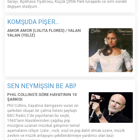
Sarayı, Açıkhava Tiyatrosu, Küçük Çiftlik Park lunaparkı ve ismi sürekli
değişen stadyum…
KOMŞUDA PİŞER...
AMOR AMOR (LOLITA FLORES) / YALAN
YALAN (YELİZ)
SEN NEYMİŞSİN BE ABİ!
PHIL COLLINS'E GÖRE HAYATININ 10
ŞARKISI
Phil Collins, hayatına damgasını vuran on
şarkıdan oluşan bir çalma listesi paylaştı.
BBC Radio 2'de yayınlanan bu seçki,
1960'ların klasiklerinden çağdaş pop
müziğine uzanan müzikal gelişimin temel
aşamalarını izliyor. Liste , rock, soul ve pop dahil olmak üzere, müzik
zevkini ve müzik anlayışını şekillendirmeye yardımcı olan bazı