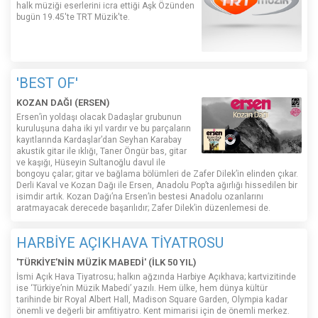
halk müziği eserlerini icra ettiği Aşk Özünden
bugün 19.45'te TRT Müzik'te.
'BEST OF'
KOZAN DAĞI (ERSEN)
Ersen’in yoldaşı olacak Dadaşlar grubunun
kuruluşuna daha iki yıl vardır ve bu parçaların
kayıtlarında Kardaşlar’dan Seyhan Karabay
akustik gitar ile ıklığı, Taner Öngür bas, gitar
ve kaşığı, Hüseyin Sultanoğlu davul ile
bongoyu çalar; gitar ve bağlama bölümleri de Zafer Dilek’in elinden çıkar.
Derli Kaval ve Kozan Dağı ile Ersen, Anadolu Pop’ta ağırlığı hissedilen bir
isimdir artık. Kozan Dağı’na Ersen’in bestesi Anadolu ozanlarını
aratmayacak derecede başarılıdır; Zafer Dilek’in düzenlemesi de.
HARBİYE AÇIKHAVA TİYATROSU
'TÜRKİYE'NİN MÜZİK MABEDİ' (İLK 50 YIL)
İsmi Açık Hava Tiyatrosu; halkın ağzında Harbiye Açıkhava; kartvizitinde
ise ‘Türkiye’nin Müzik Mabedi’ yazılı. Hem ülke, hem dünya kültür
tarihinde bir Royal Albert Hall, Madison Square Garden, Olympia kadar
önemli ve değerli bir amfitiyatro. Kent mimarisi için de önemli merkez.