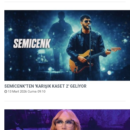
SEMİCENK'TEN 'KARIŞIK KASET 2' GELİYOR
13 Mart 2026 Cuma 09:10