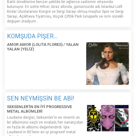
Batılı örneklerine benzer şekilde bir eğlence vadisinin ortasında
bulunuyor. En üstte Hilton, biraz altında, günümüzde adı İstanbul Lütfi
Kırdar Uluslararası Kongre ve Sergi Sarayı olmuş meşhur Spor ve Sergi
Sarayı, Açıkhava Tiyatrosu, Küçük Çiftlik Park lunaparkı ve ismi sürekli
değişen stadyum…
KOMŞUDA PİŞER...
AMOR AMOR (LOLITA FLORES) / YALAN
YALAN (YELİZ)
SEN NEYMİŞSİN BE ABİ!
SEKSENLER'İN EN İYİ PROGRESSIVE
METAL ALBÜMLERİ
Loudwire dergisi, Seksenler'in en önemli on
bir albümünü seçti ve sıraladı; her sanatçıdan
en fazla iki albümü değerlendirdi. İşte
Loudwire'ın 80'lerin en iyi progresif metal