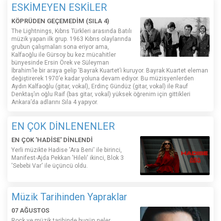
ESKİMEYEN ESKİLER
KÖPRÜDEN GEÇEMEDİM (SILA 4)
The Lightnings, Kıbrıs Türkleri arasında Batılı
müzik yapan ilk grup. 1963 Kıbrıs olaylarında
grubun çalışmaları sona eriyor ama,
Kalfaoğlu ile Gürsoy bu kez mücahitler
bünyesinde Ersin Örek ve Süleyman
İbrahim’le bir araya gelip ‘Bayrak Kuartet’i kuruyor. Bayrak Kuartet eleman
değiştirerek 1970’e kadar yoluna devam ediyor. Bu müzisyenlerden
Aydın Kalfaoğlu (gitar, vokal), Erdinç Gündüz (gitar, vokal) ile Rauf
Denktaş’ın oğlu Raif (bas gitar, vokal) yüksek öğrenim için gittikleri
Ankara’da adlarını Sıla 4 yapıyor.
EN ÇOK DİNLENENLER
EN ÇOK 'HADİSE' DİNLENDİ
Yerli müzikte Hadise 'Ara Beni' ile birinci,
Manifest-Ajda Pekkan 'Hileli' ikinci, Blok 3
'Sebebi Var' ile üçüncü oldu.
Müzik Tarihinden Yapraklar
07 AĞUSTOS
Rock ve müzik tarihinde bugün neler