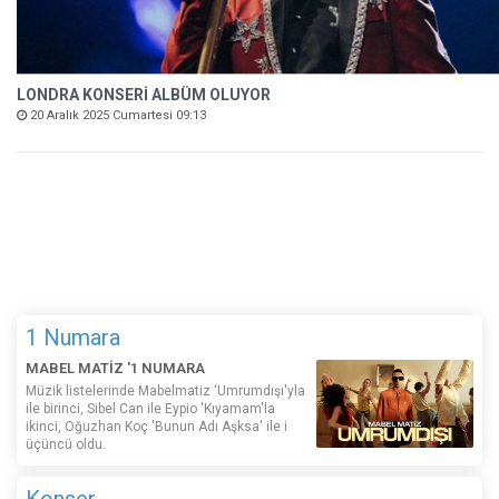
LONDRA KONSERİ ALBÜM OLUYOR
20 Aralık 2025 Cumartesi 09:13
1 Numara
MABEL MATİZ '1 NUMARA
Müzik listelerinde Mabelmatiz ‘Umrumdışı'yla
ile birinci, Sibel Can ile Eypio 'Kıyamam'la
ikinci, Oğuzhan Koç 'Bunun Adı Aşksa' ile i
üçüncü oldu.
Konser