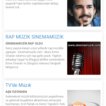
yaşandı? İşte tarihin sayfalarından birkaç
önemli not:
RAP MÜZİK SİNEMAMÜZİK
SİNEMAMÜZİK RAP OLDU
Genç yaşına karşın uzun yıllardır rap müzikle
uğraşan ´sinemamuzik.com´ okuru Emre
Onaran sitemiz için rap şarkı yazdı. Yapıtını
arkadaşı Uygar´la (Ragyu) birlikte seslendiren
Emre Onaran´ın (Sürgün) videosu fotoğrafı
tıklayınca:
TV'de Müzik
AŞK ÖZÜNDEN
Geleneksel müzik kültürümüzün yaşatılması
ve gelecek kuşaklara aktarılması amacıyla
hazırlanan, Erol Parlak ve Deniz Toprak’ın Türk