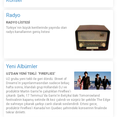
Radyo
RADYO LİSTESİ
Türkiye´nin büyük kentlerinde yayında olan
radyo kanallarının geniş listesi
Yeni Albümler
U2'DAN YENİ TEKLİ: 'FIREFLIES'
U2 grubu yeni tekli ile geri döndü. Street of
Dreams'in yayınlanmasından sadece birkaç
hafta sonra, İrlandalı grup Hollandalı DJ ve
prodüktör Martin Garrix'le çalıştıkları Fireflies'ı
çıkardı. Şarkı, 17 Temmuz'da Garrix'in Belçika'daki Tomorrowland
festivalinin kapanış setinde ilk kez çalındı ​​ve sürpriz bir şekilde The Edge
de sahneye çıkarak şarkıyı canlı olarak seslendirdi. Ertesi gece,
prodüktör Fireflies'ı Kanada'nın Quebec şehrindeki konserinin finalinde
tekrar dinletti.