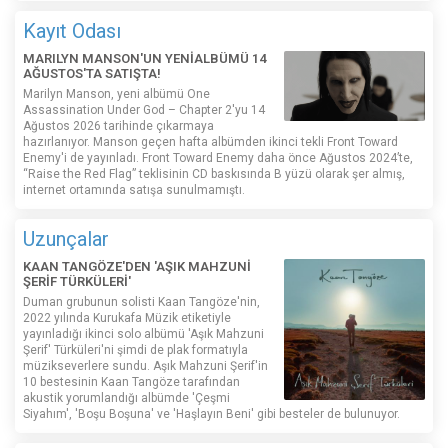
Kayıt Odası
MARILYN MANSON'UN YENİALBÜMÜ 14
AĞUSTOS'TA SATIŞTA!
Marilyn Manson, yeni albümü One
Assassination Under God – Chapter 2'yu 14
Ağustos 2026 tarihinde çıkarmaya
hazırlanıyor. Manson geçen hafta albümden ikinci tekli Front Toward
Enemy'i de yayınladı. Front Toward Enemy daha önce Ağustos 2024’te,
“Raise the Red Flag” teklisinin CD baskısında B yüzü olarak şer almış,
internet ortamında satışa sunulmamıştı.
Uzunçalar
KAAN TANGÖZE'DEN 'AŞIK MAHZUNİ
ŞERİF TÜRKÜLERİ'
Duman grubunun solisti Kaan Tangöze'nin,
2022 yılında Kurukafa Müzik etiketiyle
yayınladığı ikinci solo albümü 'Aşık Mahzuni
Şerif' Türküleri'ni şimdi de plak formatıyla
müzikseverlere sundu. Aşık Mahzuni Şerif'in
10 bestesinin Kaan Tangöze tarafından
akustik yorumlandığı albümde 'Çeşmi
Siyahım', 'Boşu Boşuna' ve 'Haşlayın Beni' gibi besteler de bulunuyor.