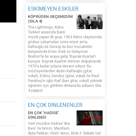
ESKİMEYEN ESKİLER
KÖPRÜDEN GEÇEMEDİM
(SILA 4)
The Lightnings, Kıbrıs
Türkleri arasında Batılı
müzik yapan ilk grup. 1963 Kıbrıs olaylarında
grubun çalışmaları sona eriyor ama,
Kalfaoğlu ile Gürsoy bu kez mücahitler
bünyesinde Ersin Örek ve Süleyman
İbrahim’le bir araya gelip ‘Bayrak Kuartet’i
kuruyor. Bayrak Kuartet eleman değiştirerek
1970’e kadar yoluna devam ediyor. Bu
müzisyenlerden Aydın Kalfaoğlu (gitar,
vokal), Erdinç Gündüz (gitar, vokal) ile Rauf
Denktaş’ın oğlu Raif (bas gitar, vokal) yüksek
öğrenim için gittikleri Ankara’da adlarını Sıla
4 yapıyor.
EN ÇOK DİNLENENLER
EN ÇOK 'HADİSE'
DİNLENDİ
Yerli müzikte Hadise 'Ara
Beni' ile birinci, Manifest-
Ajda Pekkan 'Hileli' ikinci, Blok 3 'Sebebi Var'