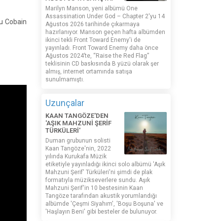
Marilyn Manson, yeni albümü One
Assassination Under God – Chapter 2'yu 14
nu Cobain
Ağustos 2026 tarihinde çıkarmaya
hazırlanıyor. Manson geçen hafta albümden
ikinci tekli Front Toward Enemy'i de
yayınladı. Front Toward Enemy daha önce
Ağustos 2024’te, “Raise the Red Flag”
teklisinin CD baskısında B yüzü olarak şer
almış, internet ortamında satışa
sunulmamıştı.
Uzunçalar
KAAN TANGÖZE'DEN
'AŞIK MAHZUNİ ŞERİF
TÜRKÜLERİ'
Duman grubunun solisti
Kaan Tangöze'nin, 2022
yılında Kurukafa Müzik
etiketiyle yayınladığı ikinci solo albümü 'Aşık
Mahzuni Şerif' Türküleri'ni şimdi de plak
formatıyla müzikseverlere sundu. Aşık
Mahzuni Şerif'in 10 bestesinin Kaan
Tangöze tarafından akustik yorumlandığı
albümde 'Çeşmi Siyahım', 'Boşu Boşuna' ve
'Haşlayın Beni' gibi besteler de bulunuyor.