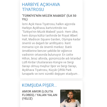
HARBİYE AÇIKHAVA
TİYATROSU
'TÜRKİYE'NİN MÜZİK MABEDİ' (İLK 50
YIL)
İsmi Açık Hava Tiyatrosu; halkın ağzında
Harbiye Açıkhava; kartvizitinde ise
‘Türkiye’nin Müzik Mabedi’ yazılı. Hem ülke,
hem dünya kültür tarihinde bir Royal Albert
Hall, Madison Square Garden, Olympia kadar
önemli ve değerli bir amfitiyatro. Kent
mimarisi için de önemli merkez. Batılı
örneklerine benzer şekilde bir eğlence
vadisinin ortasında bulunuyor. En üstte
Hilton, biraz altında, günümüzde adı İstanbul
Lütfi Kırdar Uluslararası Kongre ve Sergi
Sarayı olmuş meşhur Spor ve Sergi Sarayı,
Açıkhava Tiyatrosu, Küçük Çiftlik Park
lunaparkı ve ismi sürekli değişen stadyum…
KOMŞUDA PİŞER...
AMOR AMOR (LOLITA
FLORES) / YALAN YALAN
(YELİZ)