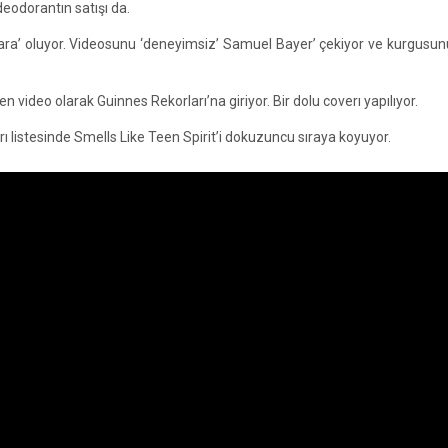
deodorantın satışı da.
ara’ oluyor. Videosunu ‘deneyimsiz’ Samuel Bayer’ çekiyor ve kurgusu
n video olarak Guinnes Rekorları’na giriyor. Bir dolu coverı yapılıyor.
arı listesinde Smells Like Teen Spirit’i dokuzuncu sıraya koyuyor.