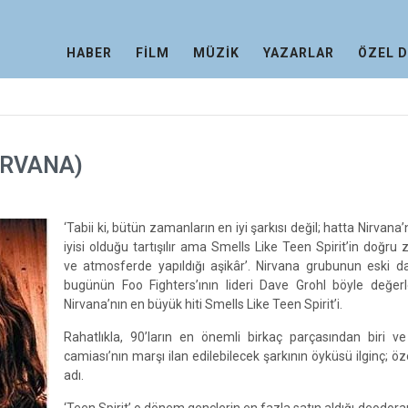
HABER
FİLM
MÜZİK
YAZARLAR
ÖZEL 
IRVANA)
‘Tabii ki, bütün zamanların en iyi şarkısı değil; hatta Nirvana
iyisi olduğu tartışılır ama Smells Like Teen Spirit’in doğr
ve atmosferde yapıldığı aşikâr’. Nirvana grubunun eski d
bugünün Foo Fighters’ının lideri Dave Grohl böyle değerl
Nirvana’nın en büyük hiti Smells Like Teen Spirit’i.
Rahatlıkla, 90’ların en önemli birkaç parçasından biri v
camiası’nın marşı ilan edilebilecek şarkının öyküsü ilginç; öze
adı.