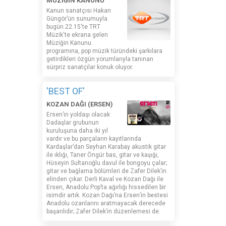
MÜZİĞİN KANUNU
Kanun sanatçısı Hakan
Güngör’ün sunumuyla
bugün 22.15'te TRT
Müzik'te ekrana gelen
Müziğin Kanunu
programına, pop müzik türündeki şarkılara
getirdikleri özgün yorumlarıyla tanınan
sürpriz sanatçılar konuk oluyor.
'BEST OF'
KOZAN DAĞI (ERSEN)
Ersen’in yoldaşı olacak
Dadaşlar grubunun
kuruluşuna daha iki yıl
vardır ve bu parçaların kayıtlarında
Kardaşlar’dan Seyhan Karabay akustik gitar
ile ıklığı, Taner Öngür bas, gitar ve kaşığı,
Hüseyin Sultanoğlu davul ile bongoyu çalar;
gitar ve bağlama bölümleri de Zafer Dilek’in
elinden çıkar. Derli Kaval ve Kozan Dağı ile
Ersen, Anadolu Pop’ta ağırlığı hissedilen bir
isimdir artık. Kozan Dağı’na Ersen’in bestesi
Anadolu ozanlarını aratmayacak derecede
başarılıdır; Zafer Dilek’in düzenlemesi de.