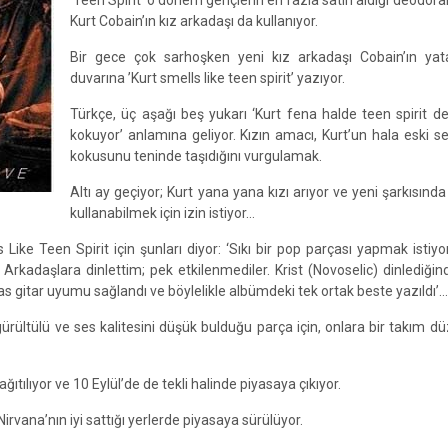
‘Teen Spirit’ o dönem gençlerin en fazla satın aldığı deodora
Kurt Cobain’ın kız arkadaşı da kullanıyor.
Bir gece çok sarhoşken yeni kız arkadaşı Cobain’ın yat
duvarına ’Kurt smells like teen spirit’ yazıyor.
Türkçe, üç aşağı beş yukarı ‘Kurt fena halde teen spirit d
kokuyor’ anlamına geliyor. Kızın amacı, Kurt’un hala eski sev
kokusunu teninde taşıdığını vurgulamak.
Altı ay geçiyor; Kurt yana yana kızı arıyor ve yeni şarkısınd
kullanabilmek için izin istiyor…
 Like Teen Spirit için şunları diyor: ‘Sıkı bir pop parçası yapmak istiyo
kadaşlara dinlettim; pek etkilenmediler. Krist (Novoselic) dinlediği
as gitar uyumu sağlandı ve böylelikle albümdeki tek ortak beste yazıldı’…
ürültülü ve ses kalitesini düşük bulduğu parça için, onlara bir takım 
tılıyor ve 10 Eylül’de de tekli halinde piyasaya çıkıyor.
rvana’nın iyi sattığı yerlerde piyasaya sürülüyor.