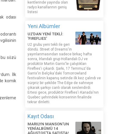
ntlardan.
kentlerinde yayında olan
radyo kanallarının geniş
listesi
ak odası
Yeni Albümler
eodorantı
U2'DAN YENİ TEKLİ:
'FIREFLIES'
gilisinin
U2 grubu yeni tekli ile geri
döndü. Street of Dreams'in
yayınlanmasından sadece birkaç hafta
a bu sözü
sonra, İrlandalı grup Hollandalı DJ ve
prodüktör Martin Garrix'le çalıştıkları
Fireflies'ı çıkardı. Şarkı, 17 Temmuz'da
Garrix'in Belçika'daki Tomorrowland
rdum. İlk
festivalinin kapanış setinde ilk kez çalındı ​​ve
nde komik
sürpriz bir şekilde The Edge de sahneye
çıkarak şarkıyı canlı olarak seslendirdi.
Ertesi gece, prodüktör Fireflies'ı Kanada'nın
Quebec şehrindeki konserinin finalinde
düzenleme
tekrar dinletti.
Kayıt Odası
MARILYN MANSON'UN
YENİALBÜMÜ 14
AĞUSTOS'TA SATIŞTA!