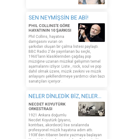
SEN NEYMİŞSİN BE ABİ!
PHIL COLLINS'E GÖRE
HAYATININ 10 ŞARKISI
Phil Collins, hayatına
damgasını vuran on
şarkıdan oluşan bir çalma listesi paylaştı.
BBC Radio 2'de yayınlanan bu seçki,
1960'ların klasiklerinden çağdaş pop
müziğine uzanan müzikal gelişimin temel
aşamalarını izliyor. Liste , rock, soul ve pop
dahil olmak üzere, müzik zevkini ve müzik
anlayışını şekillendirmeye yardımcı olan bazı
sanatçıları içeriyor .
NELER DİNLEDİK BİZ, NELER...
NECDET KOYUTÜRK
ORKESTRASI
1921 Ankara doğumlu
Necdet Koyutürk (piyano,
kontrbas, akordeon) lise sıralarında
profesyonel müzik hayatına adım attı.
1938'den itibaren beste yazmaya başlayan