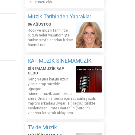
ile üçüncü oldu.
Müzik Tarihinden Yapraklar
06 AĞUSTOS
Rock ve müzik tarihinde
bugün neler yaşandı? İşte
tarihin sayfalarından birkaç
önemli not:
RAP MÜZİK SİNEMAMÜZİK
SİNEMAMÜZİK RAP
OLDU
Genç yaşına karşın uzun
yıllardır rap müzikle
uğraşan
´sinemamuzik.com´ okuru
Emre Onaran sitemiz için rap şarkı yazdı.
Yapıtını arkadaşı Uygar´la (Ragyu) birlikte
seslendiren Emre Onaran´ın (Sürgün)
videosu fotoğrafı tıklayınca:
TV'de Müzik