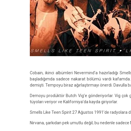
Cobain, ikinci albümleri Nevermind’a hazırladığı Smells
başladığımda sadece nakarat bölümü vardı kafamda. Ar
demişti. Tempoyu biraz ağırlaştırmayı önerdi. Davulla b
Demoyu prodüktör Butch Vig’e gönderiyorlar. Vig çok g
tüyoları veriyor ve Kaliforniya’da kayda giriyorlar.
Smells Like Teen Spirit 27 Ağustos 1991’de radyolara dağı
Nirvana, şarkıdan pek umutlu değil; bu nedenle sadece Ni