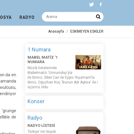
DOSYA
RADYO
Anasayfa
ESKİMEYEN ESKİLER
1 Numara
MABEL MATİZ '1
NUMARA
Müzik listelerinde
Mabelmatiz ‘Umrumdışı'yla
’nın da en
ile birinci, Sibel Can ile Eypio 'Kıyamam'la
u zamanda
ikinci, Oğuzhan Koç 'Bunun Adı Aşksa' ile i
avulcusu,
üçüncü oldu.
endiriyor
Konser
e ‘grunge
llikle de
Radyo
RADYO LİSTESİ
Türkiye´nin büyük