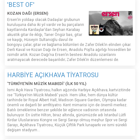
'BEST OF'
KOZAN DAĞI (ERSEN)
Ersen’in yoldaşı olacak Dadaşlar grubunun
kuruluşuna daha iki yıl vardır ve bu parçaların
kayıtlarında Kardaşlar’dan Seyhan Karabay
akustik gitar ile ıklığı, Taner Öngür bas, gitar
ve kaşığı, Hüseyin Sultanoğlu davul ile
bongoyu çalar; gitar ve bağlama bölümleri de Zafer Dilek’in elinden çıkar.
Derli Kaval ve Kozan Dağı ile Ersen, Anadolu Pop’ta ağırlığı hissedilen bir
isimdir artık. Kozan Dağı’na Ersen’in bestesi Anadolu ozanlarını
aratmayacak derecede başarılıdır; Zafer Dilek’in düzenlemesi de.
HARBİYE AÇIKHAVA TİYATROSU
'TÜRKİYE'NİN MÜZİK MABEDİ' (İLK 50 YIL)
İsmi Açık Hava Tiyatrosu; halkın ağzında Harbiye Açıkhava; kartvizitinde
ise ‘Türkiye’nin Müzik Mabedi’ yazılı. Hem ülke, hem dünya kültür
tarihinde bir Royal Albert Hall, Madison Square Garden, Olympia kadar
önemli ve değerli bir amfitiyatro. Kent mimarisi için de önemli merkez.
Batılı örneklerine benzer şekilde bir eğlence vadisinin ortasında
bulunuyor. En üstte Hilton, biraz altında, günümüzde adı İstanbul Lütfi
Kırdar Uluslararası Kongre ve Sergi Sarayı olmuş meşhur Spor ve Sergi
Sarayı, Açıkhava Tiyatrosu, Küçük Çiftlik Park lunaparkı ve ismi sürekli
değişen stadyum…