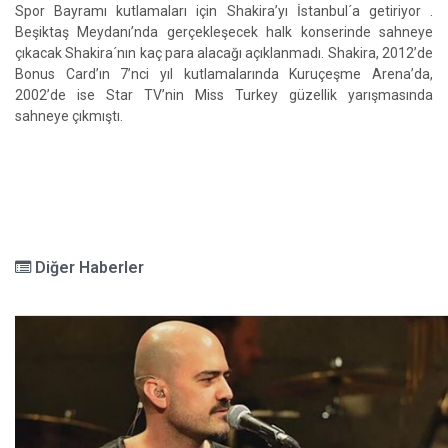
Spor Bayramı kutlamaları için Shakira’yı İstanbul´a getiriyor .
Beşiktaş Meydanı’nda gerçekleşecek halk konserinde sahneye
çıkacak Shakira´nın kaç para alacağı açıklanmadı. Shakira, 2012’de
Bonus Card’ın 7’nci yıl kutlamalarında Kuruçeşme Arena’da,
2002’de ise Star TV’nin Miss Turkey güzellik yarışmasında
sahneye çıkmıştı.
Diğer Haberler