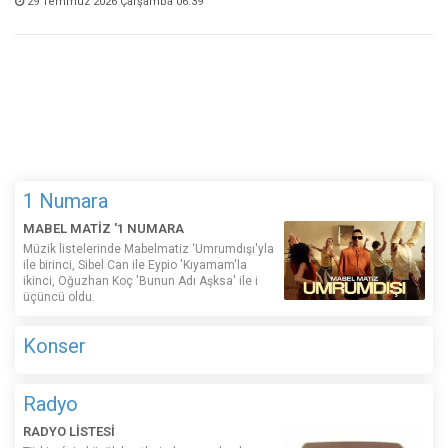
29 Temmuz 2026 Çarşamba 06:39
1 Numara
MABEL MATİZ '1 NUMARA
Müzik listelerinde Mabelmatiz ‘Umrumdışı'yla
ile birinci, Sibel Can ile Eypio 'Kıyamam'la
ikinci, Oğuzhan Koç 'Bunun Adı Aşksa' ile i
üçüncü oldu.
Konser
Radyo
RADYO LİSTESİ