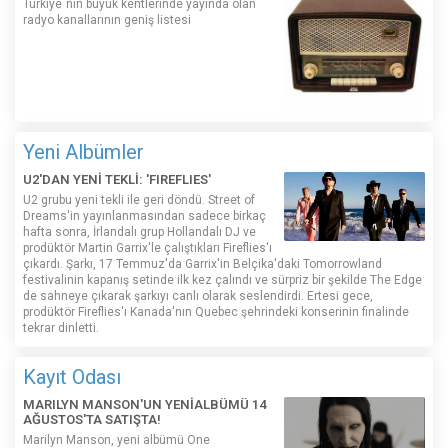
Türkiye´nin büyük kentlerinde yayında olan
radyo kanallarının geniş listesi
Yeni Albümler
U2'DAN YENİ TEKLİ: 'FIREFLIES'
U2 grubu yeni tekli ile geri döndü. Street of
Dreams'in yayınlanmasından sadece birkaç
hafta sonra, İrlandalı grup Hollandalı DJ ve
prodüktör Martin Garrix'le çalıştıkları Fireflies'ı
çıkardı. Şarkı, 17 Temmuz'da Garrix'in Belçika'daki Tomorrowland
festivalinin kapanış setinde ilk kez çalındı ​​ve sürpriz bir şekilde The Edge
de sahneye çıkarak şarkıyı canlı olarak seslendirdi. Ertesi gece,
prodüktör Fireflies'ı Kanada'nın Quebec şehrindeki konserinin finalinde
tekrar dinletti.
Kayıt Odası
MARILYN MANSON'UN YENİALBÜMÜ 14
AĞUSTOS'TA SATIŞTA!
Marilyn Manson, yeni albümü One