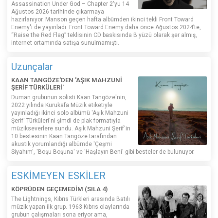
Assassination Under God – Chapter 2'yu 14
Ağustos 2026 tarihinde çıkarmaya
hazırlanıyor. Manson geçen hafta albümden ikinci tekli Front Toward
Enemy'i de yayınladı. Front Toward Enemy daha önce Ağustos 2024’te,
“Raise the Red Flag” teklisinin CD baskısında B yüzü olarak şer almış,
internet ortamında satışa sunulmamıştı.
Uzunçalar
KAAN TANGÖZE'DEN 'AŞIK MAHZUNİ
ŞERİF TÜRKÜLERİ'
Duman grubunun solisti Kaan Tangöze'nin,
2022 yılında Kurukafa Müzik etiketiyle
yayınladığı ikinci solo albümü 'Aşık Mahzuni
Şerif' Türküleri'ni şimdi de plak formatıyla
müzikseverlere sundu. Aşık Mahzuni Şerif'in
10 bestesinin Kaan Tangöze tarafından
akustik yorumlandığı albümde 'Çeşmi
Siyahım', 'Boşu Boşuna' ve 'Haşlayın Beni' gibi besteler de bulunuyor.
ESKİMEYEN ESKİLER
KÖPRÜDEN GEÇEMEDİM (SILA 4)
The Lightnings, Kıbrıs Türkleri arasında Batılı
müzik yapan ilk grup. 1963 Kıbrıs olaylarında
grubun çalışmaları sona eriyor ama,