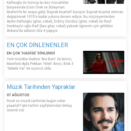
Kalfaoğlu ile Gürsoy bu kez mücahitler
bünyesinde Ersin Örek ve Süleyman
İbrahim’le bir araya gelip ‘Bayrak Kuartet’i kuruyor. Bayrak Kuartet eleman
değiştirerek 1970’e kadar yoluna devam ediyor. Bu müzisyenlerden
Aydın Kalfaoğlu (gitar, vokal), Erdinç Gündüz (gitar, vokal) ile Rauf
Denktaş’ın oğlu Raif (bas gitar, vokal) yüksek öğrenim için gittikleri
Ankara’da adlarını Sıla 4 yapıyor.
EN ÇOK DİNLENENLER
EN ÇOK 'HADİSE' DİNLENDİ
Yerli müzikte Hadise 'Ara Beni' ile birinci,
Manifest-Ajda Pekkan 'Hileli' ikinci, Blok 3
'Sebebi Var' ile üçüncü oldu.
Müzik Tarihinden Yapraklar
07 AĞUSTOS
Rock ve müzik tarihinde bugün neler
yaşandı? İşte tarihin sayfalarından birkaç
önemli not: