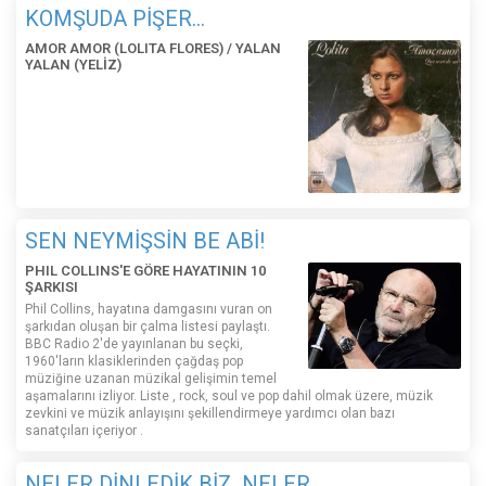
KOMŞUDA PİŞER...
AMOR AMOR (LOLITA FLORES) / YALAN
YALAN (YELİZ)
SEN NEYMİŞSİN BE ABİ!
PHIL COLLINS'E GÖRE HAYATININ 10
ŞARKISI
Phil Collins, hayatına damgasını vuran on
şarkıdan oluşan bir çalma listesi paylaştı.
BBC Radio 2'de yayınlanan bu seçki,
1960'ların klasiklerinden çağdaş pop
müziğine uzanan müzikal gelişimin temel
aşamalarını izliyor. Liste , rock, soul ve pop dahil olmak üzere, müzik
zevkini ve müzik anlayışını şekillendirmeye yardımcı olan bazı
sanatçıları içeriyor .
NELER DİNLEDİK BİZ, NELER...