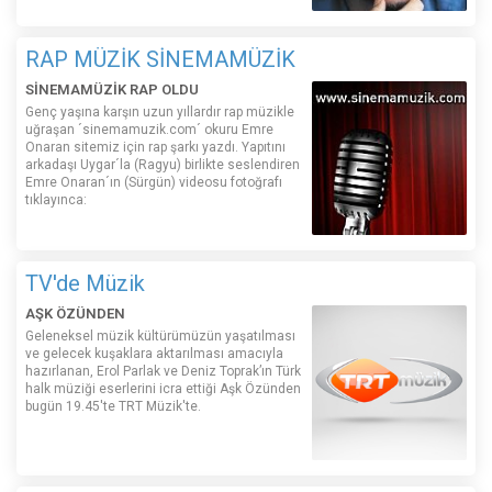
RAP MÜZİK SİNEMAMÜZİK
SİNEMAMÜZİK RAP OLDU
Genç yaşına karşın uzun yıllardır rap müzikle
uğraşan ´sinemamuzik.com´ okuru Emre
Onaran sitemiz için rap şarkı yazdı. Yapıtını
arkadaşı Uygar´la (Ragyu) birlikte seslendiren
Emre Onaran´ın (Sürgün) videosu fotoğrafı
tıklayınca:
TV'de Müzik
AŞK ÖZÜNDEN
Geleneksel müzik kültürümüzün yaşatılması
ve gelecek kuşaklara aktarılması amacıyla
hazırlanan, Erol Parlak ve Deniz Toprak’ın Türk
halk müziği eserlerini icra ettiği Aşk Özünden
bugün 19.45'te TRT Müzik'te.