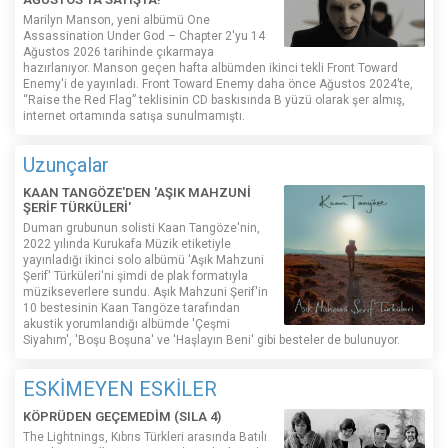
Marilyn Manson, yeni albümü One
Assassination Under God – Chapter 2'yu 14
Ağustos 2026 tarihinde çıkarmaya
hazırlanıyor. Manson geçen hafta albümden ikinci tekli Front Toward
Enemy'i de yayınladı. Front Toward Enemy daha önce Ağustos 2024’te,
“Raise the Red Flag” teklisinin CD baskısında B yüzü olarak şer almış,
internet ortamında satışa sunulmamıştı.
Uzunçalar
KAAN TANGÖZE'DEN 'AŞIK MAHZUNİ
ŞERİF TÜRKÜLERİ'
Duman grubunun solisti Kaan Tangöze'nin,
2022 yılında Kurukafa Müzik etiketiyle
yayınladığı ikinci solo albümü 'Aşık Mahzuni
Şerif' Türküleri'ni şimdi de plak formatıyla
müzikseverlere sundu. Aşık Mahzuni Şerif'in
10 bestesinin Kaan Tangöze tarafından
akustik yorumlandığı albümde 'Çeşmi
Siyahım', 'Boşu Boşuna' ve 'Haşlayın Beni' gibi besteler de bulunuyor.
ESKİMEYEN ESKİLER
KÖPRÜDEN GEÇEMEDİM (SILA 4)
The Lightnings, Kıbrıs Türkleri arasında Batılı