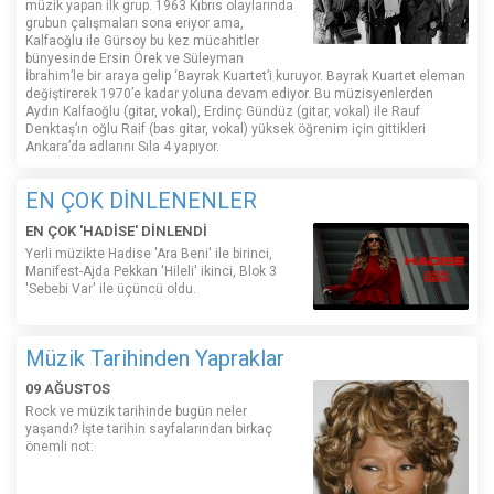
müzik yapan ilk grup. 1963 Kıbrıs olaylarında
grubun çalışmaları sona eriyor ama,
Kalfaoğlu ile Gürsoy bu kez mücahitler
bünyesinde Ersin Örek ve Süleyman
İbrahim’le bir araya gelip ‘Bayrak Kuartet’i kuruyor. Bayrak Kuartet eleman
değiştirerek 1970’e kadar yoluna devam ediyor. Bu müzisyenlerden
Aydın Kalfaoğlu (gitar, vokal), Erdinç Gündüz (gitar, vokal) ile Rauf
Denktaş’ın oğlu Raif (bas gitar, vokal) yüksek öğrenim için gittikleri
Ankara’da adlarını Sıla 4 yapıyor.
EN ÇOK DİNLENENLER
EN ÇOK 'HADİSE' DİNLENDİ
Yerli müzikte Hadise 'Ara Beni' ile birinci,
Manifest-Ajda Pekkan 'Hileli' ikinci, Blok 3
'Sebebi Var' ile üçüncü oldu.
Müzik Tarihinden Yapraklar
09 AĞUSTOS
Rock ve müzik tarihinde bugün neler
yaşandı? İşte tarihin sayfalarından birkaç
önemli not: