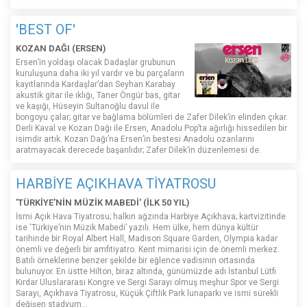
'BEST OF'
KOZAN DAĞI (ERSEN)
Ersen’in yoldaşı olacak Dadaşlar grubunun
kuruluşuna daha iki yıl vardır ve bu parçaların
kayıtlarında Kardaşlar’dan Seyhan Karabay
akustik gitar ile ıklığı, Taner Öngür bas, gitar
ve kaşığı, Hüseyin Sultanoğlu davul ile
bongoyu çalar; gitar ve bağlama bölümleri de Zafer Dilek’in elinden çıkar.
Derli Kaval ve Kozan Dağı ile Ersen, Anadolu Pop’ta ağırlığı hissedilen bir
isimdir artık. Kozan Dağı’na Ersen’in bestesi Anadolu ozanlarını
aratmayacak derecede başarılıdır; Zafer Dilek’in düzenlemesi de.
HARBİYE AÇIKHAVA TİYATROSU
'TÜRKİYE'NİN MÜZİK MABEDİ' (İLK 50 YIL)
İsmi Açık Hava Tiyatrosu; halkın ağzında Harbiye Açıkhava; kartvizitinde
ise ‘Türkiye’nin Müzik Mabedi’ yazılı. Hem ülke, hem dünya kültür
tarihinde bir Royal Albert Hall, Madison Square Garden, Olympia kadar
önemli ve değerli bir amfitiyatro. Kent mimarisi için de önemli merkez.
Batılı örneklerine benzer şekilde bir eğlence vadisinin ortasında
bulunuyor. En üstte Hilton, biraz altında, günümüzde adı İstanbul Lütfi
Kırdar Uluslararası Kongre ve Sergi Sarayı olmuş meşhur Spor ve Sergi
Sarayı, Açıkhava Tiyatrosu, Küçük Çiftlik Park lunaparkı ve ismi sürekli
değişen stadyum…