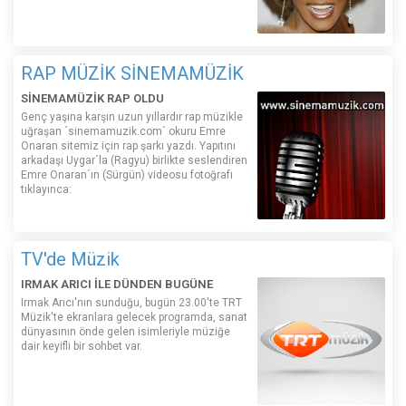
RAP MÜZİK SİNEMAMÜZİK
SİNEMAMÜZİK RAP OLDU
Genç yaşına karşın uzun yıllardır rap müzikle
uğraşan ´sinemamuzik.com´ okuru Emre
Onaran sitemiz için rap şarkı yazdı. Yapıtını
arkadaşı Uygar´la (Ragyu) birlikte seslendiren
Emre Onaran´ın (Sürgün) videosu fotoğrafı
tıklayınca:
TV'de Müzik
IRMAK ARICI İLE DÜNDEN BUGÜNE
Irmak Arıcı'nın sunduğu, bugün 23.00'te TRT
Müzik'te ekranlara gelecek programda, sanat
dünyasının önde gelen isimleriyle müziğe
dair keyifli bir sohbet var.