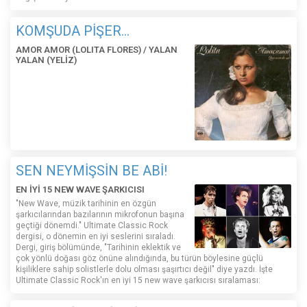
KOMŞUDA PİŞER...
AMOR AMOR (LOLITA FLORES) / YALAN
YALAN (YELİZ)
SEN NEYMİŞSİN BE ABİ!
EN İYİ 15 NEW WAVE ŞARKICISI
"New Wave, müzik tarihinin en özgün
şarkıcılarından bazılarının mikrofonun başına
geçtiği dönemdi." Ultimate Classic Rock
dergisi, o dönemin en iyi seslerini sıraladı.
Dergi, giriş bölümünde, "Tarihinin eklektik ve
çok yönlü doğası göz önüne alındığında, bu türün böylesine güçlü
kişiliklere sahip solistlerle dolu olması şaşırtıcı değil" diye yazdı. İşte
Ultimate Classic Rock'ın en iyi 15 new wave şarkıcısı sıralaması: