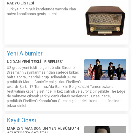
RADYO LİSTESİ
Türkiye´nin büyük kentlerinde yayında olan
radyo kanallarının geniş listesi
Yeni Albümler
U2'DAN YENİ TEKLİ: 'FIREFLIES'
U2 grubu yeni tekli ile geri döndü. Street of
Dreams'in yayınlanmasından sadece birkaç
hafta sonra, İrlandalı grup Hollandalı DJ ve
prodüktör Martin Garrix'le çalıştıkları Fireflies'ı
çıkardı. Şarkı, 17 Temmuz'da Garrix'in Belçika'daki Tomorrowland
festivalinin kapanış setinde ilk kez çalındı ​​ve sürpriz bir şekilde The Edge
de sahneye çıkarak şarkıyı canlı olarak seslendirdi. Ertesi gece,
prodüktör Fireflies'ı Kanada'nın Quebec şehrindeki konserinin finalinde
tekrar dinletti.
Kayıt Odası
MARILYN MANSON'UN YENİALBÜMÜ 14
AĞUSTOS'TA SATIŞTA!