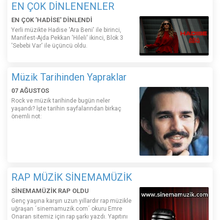
EN ÇOK DİNLENENLER
EN ÇOK 'HADİSE' DİNLENDİ
Yerli müzikte Hadise 'Ara Beni' ile birinci,
Manifest-Ajda Pekkan 'Hileli' ikinci, Blok 3
'Sebebi Var' ile üçüncü oldu.
Müzik Tarihinden Yapraklar
07 AĞUSTOS
Rock ve müzik tarihinde bugün neler
yaşandı? İşte tarihin sayfalarından birkaç
önemli not:
RAP MÜZİK SİNEMAMÜZİK
SİNEMAMÜZİK RAP OLDU
Genç yaşına karşın uzun yıllardır rap müzikle
uğraşan ´sinemamuzik.com´ okuru Emre
Onaran sitemiz için rap şarkı yazdı. Yapıtını