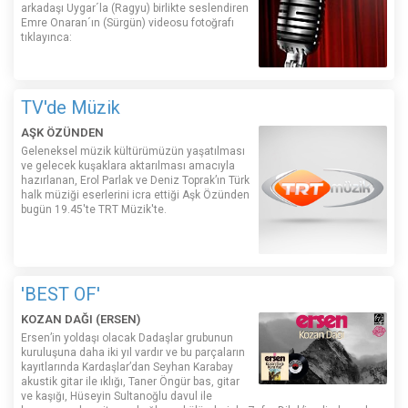
arkadaşı Uygar´la (Ragyu) birlikte seslendiren
Emre Onaran´ın (Sürgün) videosu fotoğrafı
tıklayınca:
TV'de Müzik
AŞK ÖZÜNDEN
Geleneksel müzik kültürümüzün yaşatılması
ve gelecek kuşaklara aktarılması amacıyla
hazırlanan, Erol Parlak ve Deniz Toprak’ın Türk
halk müziği eserlerini icra ettiği Aşk Özünden
bugün 19.45'te TRT Müzik'te.
'BEST OF'
KOZAN DAĞI (ERSEN)
Ersen’in yoldaşı olacak Dadaşlar grubunun
kuruluşuna daha iki yıl vardır ve bu parçaların
kayıtlarında Kardaşlar’dan Seyhan Karabay
akustik gitar ile ıklığı, Taner Öngür bas, gitar
ve kaşığı, Hüseyin Sultanoğlu davul ile