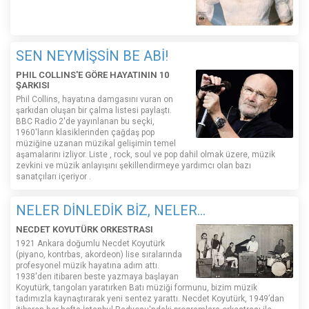
SEN NEYMİŞSİN BE ABİ!
PHIL COLLINS'E GÖRE HAYATININ 10
ŞARKISI
Phil Collins, hayatına damgasını vuran on
şarkıdan oluşan bir çalma listesi paylaştı.
BBC Radio 2'de yayınlanan bu seçki,
1960'ların klasiklerinden çağdaş pop
müziğine uzanan müzikal gelişimin temel
aşamalarını izliyor. Liste , rock, soul ve pop dahil olmak üzere, müzik
zevkini ve müzik anlayışını şekillendirmeye yardımcı olan bazı
sanatçıları içeriyor .
NELER DİNLEDİK BİZ, NELER...
NECDET KOYUTÜRK ORKESTRASI
1921 Ankara doğumlu Necdet Koyutürk
(piyano, kontrbas, akordeon) lise sıralarında
profesyonel müzik hayatına adım attı.
1938'den itibaren beste yazmaya başlayan
Koyutürk, tangoları yaratırken Batı müziği formunu, bizim müzik
tadımızla kaynaştırarak yeni sentez yarattı. Necdet Koyutürk, 1949’dan