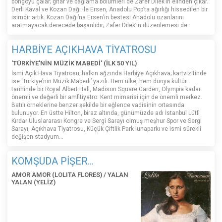
bongoyu çalar; gitar ve bağlama bölümleri de Zafer Dilek’in elinden çıkar.
Derli Kaval ve Kozan Dağı ile Ersen, Anadolu Pop’ta ağırlığı hissedilen bir
isimdir artık. Kozan Dağı’na Ersen’in bestesi Anadolu ozanlarını
aratmayacak derecede başarılıdır; Zafer Dilek’in düzenlemesi de.
HARBİYE AÇIKHAVA TİYATROSU
'TÜRKİYE'NİN MÜZİK MABEDİ' (İLK 50 YIL)
İsmi Açık Hava Tiyatrosu; halkın ağzında Harbiye Açıkhava; kartvizitinde
ise ‘Türkiye’nin Müzik Mabedi’ yazılı. Hem ülke, hem dünya kültür
tarihinde bir Royal Albert Hall, Madison Square Garden, Olympia kadar
önemli ve değerli bir amfitiyatro. Kent mimarisi için de önemli merkez.
Batılı örneklerine benzer şekilde bir eğlence vadisinin ortasında
bulunuyor. En üstte Hilton, biraz altında, günümüzde adı İstanbul Lütfi
Kırdar Uluslararası Kongre ve Sergi Sarayı olmuş meşhur Spor ve Sergi
Sarayı, Açıkhava Tiyatrosu, Küçük Çiftlik Park lunaparkı ve ismi sürekli
değişen stadyum…
KOMŞUDA PİŞER...
AMOR AMOR (LOLITA FLORES) / YALAN
YALAN (YELİZ)