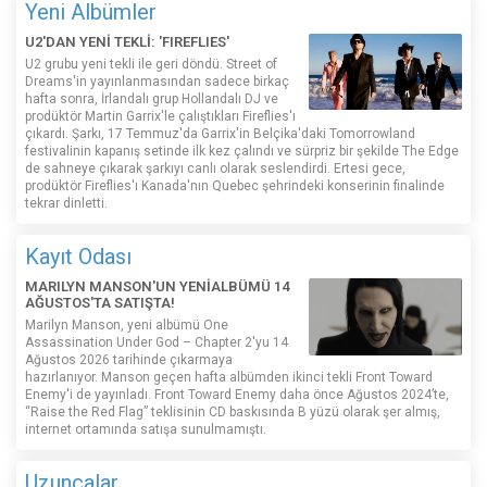
Yeni Albümler
U2'DAN YENİ TEKLİ: 'FIREFLIES'
U2 grubu yeni tekli ile geri döndü. Street of
Dreams'in yayınlanmasından sadece birkaç
hafta sonra, İrlandalı grup Hollandalı DJ ve
prodüktör Martin Garrix'le çalıştıkları Fireflies'ı
çıkardı. Şarkı, 17 Temmuz'da Garrix'in Belçika'daki Tomorrowland
festivalinin kapanış setinde ilk kez çalındı ​​ve sürpriz bir şekilde The Edge
de sahneye çıkarak şarkıyı canlı olarak seslendirdi. Ertesi gece,
prodüktör Fireflies'ı Kanada'nın Quebec şehrindeki konserinin finalinde
tekrar dinletti.
Kayıt Odası
MARILYN MANSON'UN YENİALBÜMÜ 14
AĞUSTOS'TA SATIŞTA!
Marilyn Manson, yeni albümü One
Assassination Under God – Chapter 2'yu 14
Ağustos 2026 tarihinde çıkarmaya
hazırlanıyor. Manson geçen hafta albümden ikinci tekli Front Toward
Enemy'i de yayınladı. Front Toward Enemy daha önce Ağustos 2024’te,
“Raise the Red Flag” teklisinin CD baskısında B yüzü olarak şer almış,
internet ortamında satışa sunulmamıştı.
Uzunçalar