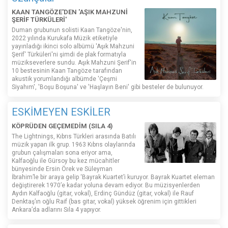
KAAN TANGÖZE'DEN 'AŞIK MAHZUNİ
ŞERİF TÜRKÜLERİ'
Duman grubunun solisti Kaan Tangöze'nin,
2022 yılında Kurukafa Müzik etiketiyle
yayınladığı ikinci solo albümü 'Aşık Mahzuni
Şerif' Türküleri'ni şimdi de plak formatıyla
müzikseverlere sundu. Aşık Mahzuni Şerif'in
10 bestesinin Kaan Tangöze tarafından
akustik yorumlandığı albümde 'Çeşmi
Siyahım', 'Boşu Boşuna' ve 'Haşlayın Beni' gibi besteler de bulunuyor.
ESKİMEYEN ESKİLER
KÖPRÜDEN GEÇEMEDİM (SILA 4)
The Lightnings, Kıbrıs Türkleri arasında Batılı
müzik yapan ilk grup. 1963 Kıbrıs olaylarında
grubun çalışmaları sona eriyor ama,
Kalfaoğlu ile Gürsoy bu kez mücahitler
bünyesinde Ersin Örek ve Süleyman
İbrahim’le bir araya gelip ‘Bayrak Kuartet’i kuruyor. Bayrak Kuartet eleman
değiştirerek 1970’e kadar yoluna devam ediyor. Bu müzisyenlerden
Aydın Kalfaoğlu (gitar, vokal), Erdinç Gündüz (gitar, vokal) ile Rauf
Denktaş’ın oğlu Raif (bas gitar, vokal) yüksek öğrenim için gittikleri
Ankara’da adlarını Sıla 4 yapıyor.