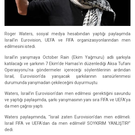
Roger Waters, sosyal medya hesabından yaptığı paylaşımda
İsrail'in Eurovision, UEFA ve FIFA organizasyonlarından men
edilmesini istedi.
İsrail'in yarışmaya October Rain (Ekim Yağmuru) adlı şarkıyla
katılacağı ve şarkının 7 Ekim'de Hamas'ın düzenlediği Aksa Tufanı
Operasyonu'na göndermeler içereceği söylentilerinin ardından
İsrail, Eurovision'da yarışacak şarkılarının sansürlenmesi
durumunda yarışmadan çekileceğini duyurmuştu.
Waters, İsrail'in Eurovision'dan men edilmesi gerektiğini savundu
ve yaptığı paylaşımda, şarkı yarışmasının yanı sıra FIFA ve UEFA'ya
da men çağrısı yaptı.
Waters paylaşımında, "İsrail zaten Eurovision'dan men edilmeli.
İsrail FIFA ve UEFA'dan da men edilmeli! SOYKIRIM YANLIŞTIR!"
dedi.