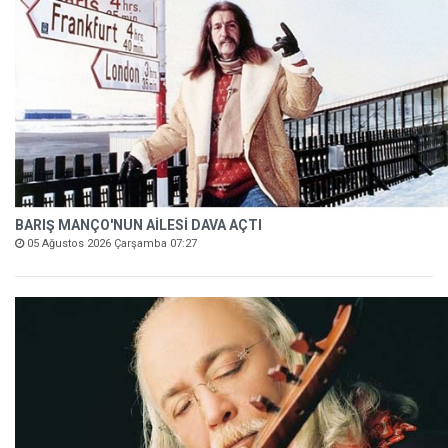
BARIŞ MANÇO'NUN AİLESİ DAVA AÇTI
05 Ağustos 2026 Çarşamba 07:27