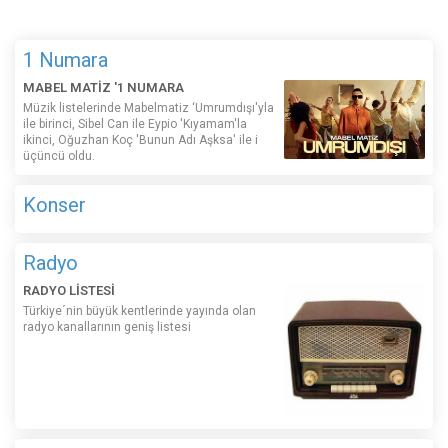
1 Numara
MABEL MATİZ '1 NUMARA
Müzik listelerinde Mabelmatiz ‘Umrumdışı'yla
ile birinci, Sibel Can ile Eypio 'Kıyamam'la
ikinci, Oğuzhan Koç 'Bunun Adı Aşksa' ile i
üçüncü oldu.
Konser
Radyo
RADYO LİSTESİ
Türkiye´nin büyük kentlerinde yayında olan
radyo kanallarının geniş listesi