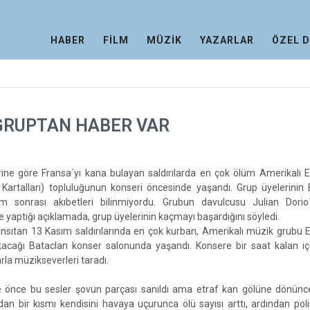
HABER
FİLM
MÜZİK
YAZARLAR
ÖZEL 
 GRUPTAN HABER VAR
rine göre Fransa´yı kana bulayan saldırılarda en çok ölüm Amerikalı 
artalları) topluluğunun konseri öncesinde yaşandı. Grup üyelerinin 
m sonrası akıbetleri bilinmiyordu. Grubun davulcusu Julian Dorio
yaptığı açıklamada, grup üyelerinin kaçmayı başardığını söyledi.
ansıtan 13 Kasım saldırılarında en çok kurban, Amerikalı müzik grubu 
acağı Bataclan konser salonunda yaşandı. Konsere bir saat kalan içe
arla müzikseverleri taradı.
 önce bu sesler şovun parçası sanıldı ama etraf kan gölüne dönünc
rdan bir kısmı kendisini havaya uçurunca ölü sayısı arttı, ardından pol