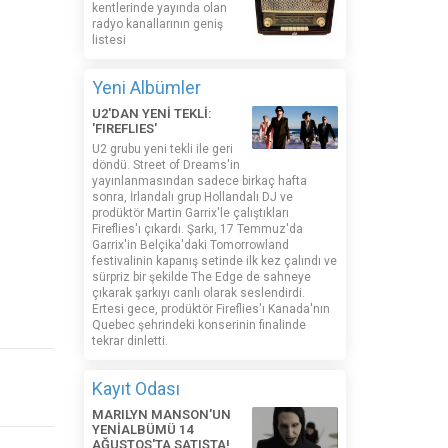
kentlerinde yayında olan
radyo kanallarının geniş
listesi
Yeni Albümler
U2'DAN YENİ TEKLİ:
'FIREFLIES'
U2 grubu yeni tekli ile geri
döndü. Street of Dreams'in
yayınlanmasından sadece birkaç hafta
sonra, İrlandalı grup Hollandalı DJ ve
prodüktör Martin Garrix'le çalıştıkları
Fireflies'ı çıkardı. Şarkı, 17 Temmuz'da
Garrix'in Belçika'daki Tomorrowland
festivalinin kapanış setinde ilk kez çalındı ​​ve
sürpriz bir şekilde The Edge de sahneye
çıkarak şarkıyı canlı olarak seslendirdi.
Ertesi gece, prodüktör Fireflies'ı Kanada'nın
Quebec şehrindeki konserinin finalinde
tekrar dinletti.
Kayıt Odası
MARILYN MANSON'UN
YENİALBÜMÜ 14
AĞUSTOS'TA SATIŞTA!