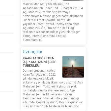
Marilyn Manson, yeni albümü One
Assassination Under God – Chapter 2'yu 14
Ağustos 2026 tarihinde çıkarmaya
hazırlanıyor. Manson geçen hafta albümden
ikinci tekli Front Toward Enemy'i de
yayınladı. Front Toward Enemy daha önce
Ağustos 2024’te, “Raise the Red Flag”
teklisinin CD baskısında B yüzü olarak şer
almış, internet ortamında satışa
sunulmamıştı.
Uzunçalar
KAAN TANGÖZE'DEN
'AŞIK MAHZUNİ ŞERİF
TÜRKÜLERİ'
Duman grubunun solisti
Kaan Tangöze'nin, 2022
yılında Kurukafa Müzik
etiketiyle yayınladığı ikinci solo albümü 'Aşık
Mahzuni Şerif' Türküleri'ni şimdi de plak
formatıyla müzikseverlere sundu. Aşık
Mahzuni Şerif'in 10 bestesinin Kaan
Tangöze tarafından akustik yorumlandığı
albümde 'Çeşmi Siyahım', 'Boşu Boşuna' ve
'Haşlayın Beni' gibi besteler de bulunuyor.