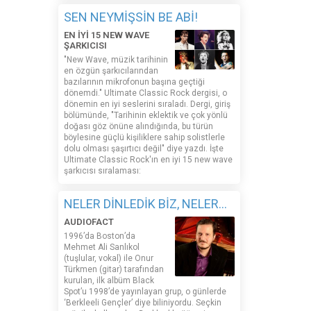
SEN NEYMİŞSİN BE ABİ!
EN İYİ 15 NEW WAVE
ŞARKICISI
"New Wave, müzik tarihinin
en özgün şarkıcılarından
bazılarının mikrofonun başına geçtiği
dönemdi." Ultimate Classic Rock dergisi, o
dönemin en iyi seslerini sıraladı. Dergi, giriş
bölümünde, "Tarihinin eklektik ve çok yönlü
doğası göz önüne alındığında, bu türün
böylesine güçlü kişiliklere sahip solistlerle
dolu olması şaşırtıcı değil" diye yazdı. İşte
Ultimate Classic Rock'ın en iyi 15 new wave
şarkıcısı sıralaması:
NELER DİNLEDİK BİZ, NELER...
AUDIOFACT
1996’da Boston’da
Mehmet Ali Sanlıkol
(tuşlular, vokal) ile Onur
Türkmen (gitar) tarafından
kurulan, ilk albüm Black
Spot’u 1998’de yayınlayan grup, o günlerde
‘Berkleeli Gençler’ diye biliniyordu. Seçkin