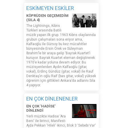
ESKİMEYEN ESKİLER
KÖPRÜDEN GEÇEMEDİM
(SILA 4)
The Lightnings, Kıbrıs
Türkleri arasında Batılı
müzik yapan ilk grup. 1963 Kıbrıs olaylarında
grubun çalışmaları sona eriyor ama,
Kalfaoğlu ile Gürsoy bu kez mücahitler
bünyesinde Ersin Örek ve Süleyman
İbrahim’le bir araya gelip ‘Bayrak Kuartet’i
kuruyor. Bayrak Kuartet eleman değiştirerek
1970’e kadar yoluna devam ediyor. Bu
müzisyenlerden Aydın Kalfaoğlu (gitar,
vokal), Erdinç Gündüz (gitar, vokal) ile Rauf
Denktaş’ın oğlu Raif (bas gitar, vokal) yüksek
öğrenim için gittikleri Ankara’da adlarını Sıla
4 yapıyor.
EN ÇOK DİNLENENLER
EN ÇOK 'HADİSE'
DİNLENDİ
Yerli müzikte Hadise 'Ara
Beni' ile birinci, Manifest-
Ajda Pekkan 'Hileli' ikinci, Blok 3 'Sebebi Var'