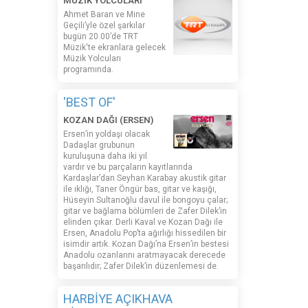
MÜZİK YOLCULARI
Ahmet Baran ve Mine
Geçili’yle özel şarkılar
bugün 20.00’de TRT
Müzik'te ekranlara gelecek
Müzik Yolcuları
programında.
'BEST OF'
KOZAN DAĞI (ERSEN)
Ersen’in yoldaşı olacak
Dadaşlar grubunun
kuruluşuna daha iki yıl
vardır ve bu parçaların kayıtlarında
Kardaşlar’dan Seyhan Karabay akustik gitar
ile ıklığı, Taner Öngür bas, gitar ve kaşığı,
Hüseyin Sultanoğlu davul ile bongoyu çalar;
gitar ve bağlama bölümleri de Zafer Dilek’in
elinden çıkar. Derli Kaval ve Kozan Dağı ile
Ersen, Anadolu Pop’ta ağırlığı hissedilen bir
isimdir artık. Kozan Dağı’na Ersen’in bestesi
Anadolu ozanlarını aratmayacak derecede
başarılıdır; Zafer Dilek’in düzenlemesi de.
HARBİYE AÇIKHAVA