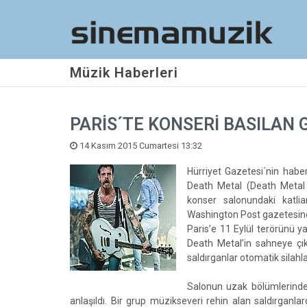
Müzik Haberleri
PARİS´TE KONSERİ BASILAN
14 Kasım 2015 Cumartesi 13:32
Hürriyet Gazetesi´nin habe
Death Metal (Death Metal K
konser salonundaki katlia
Washington Post gazetesine 
Paris’e 11 Eylül terörünü y
Death Metal’in sahneye çık
saldırganlar otomatik silahl
Salonun uzak bölümlerinde
anlaşıldı. Bir grup müzikseveri rehin alan saldırganla