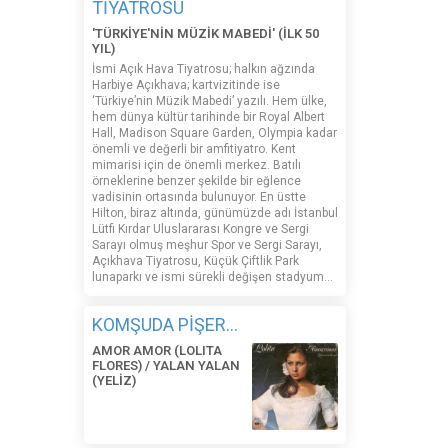
TİYATROSU
'TÜRKİYE'NİN MÜZİK MABEDİ' (İLK 50
YIL)
İsmi Açık Hava Tiyatrosu; halkın ağzında
Harbiye Açıkhava; kartvizitinde ise
‘Türkiye’nin Müzik Mabedi’ yazılı. Hem ülke,
hem dünya kültür tarihinde bir Royal Albert
Hall, Madison Square Garden, Olympia kadar
önemli ve değerli bir amfitiyatro. Kent
mimarisi için de önemli merkez. Batılı
örneklerine benzer şekilde bir eğlence
vadisinin ortasında bulunuyor. En üstte
Hilton, biraz altında, günümüzde adı İstanbul
Lütfi Kırdar Uluslararası Kongre ve Sergi
Sarayı olmuş meşhur Spor ve Sergi Sarayı,
Açıkhava Tiyatrosu, Küçük Çiftlik Park
lunaparkı ve ismi sürekli değişen stadyum…
KOMŞUDA PİŞER...
AMOR AMOR (LOLITA
FLORES) / YALAN YALAN
(YELİZ)