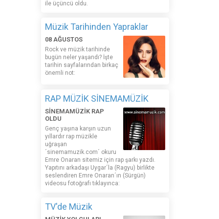
ile üçüncü oldu.
Müzik Tarihinden Yapraklar
08 AĞUSTOS
Rock ve müzik tarihinde
bugün neler yaşandı? İşte
tarihin sayfalarından birkaç
önemli not:
RAP MÜZİK SİNEMAMÜZİK
SİNEMAMÜZİK RAP
OLDU
Genç yaşına karşın uzun
yıllardır rap müzikle
uğraşan
´sinemamuzik.com´ okuru
Emre Onaran sitemiz için rap şarkı yazdı.
Yapıtını arkadaşı Uygar´la (Ragyu) birlikte
seslendiren Emre Onaran´ın (Sürgün)
videosu fotoğrafı tıklayınca:
TV'de Müzik