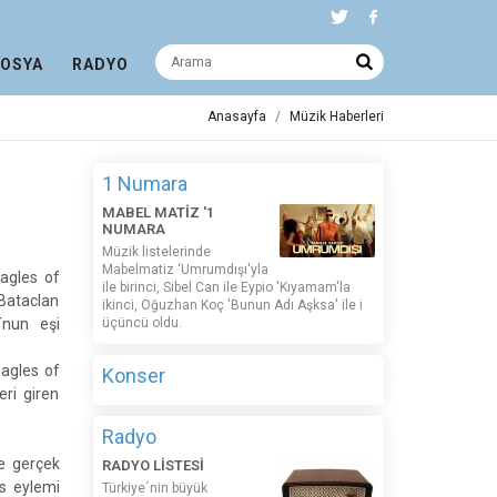
DOSYA
RADYO
Anasayfa
Müzik Haberleri
1 Numara
MABEL MATİZ '1
NUMARA
Müzik listelerinde
Mabelmatiz ‘Umrumdışı'yla
Eagles of
ile birinci, Sibel Can ile Eypio 'Kıyamam'la
Bataclan
ikinci, Oğuzhan Koç 'Bunun Adı Aşksa' ile i
´nun eşi
üçüncü oldu.
Eagles of
Konser
ri giren
Radyo
e gerçek
RADYO LİSTESİ
is eylemi
Türkiye´nin büyük