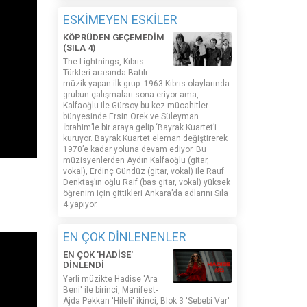
ESKİMEYEN ESKİLER
KÖPRÜDEN GEÇEMEDİM
(SILA 4)
The Lightnings, Kıbrıs
Türkleri arasında Batılı
müzik yapan ilk grup. 1963 Kıbrıs olaylarında
grubun çalışmaları sona eriyor ama,
Kalfaoğlu ile Gürsoy bu kez mücahitler
bünyesinde Ersin Örek ve Süleyman
İbrahim’le bir araya gelip ‘Bayrak Kuartet’i
kuruyor. Bayrak Kuartet eleman değiştirerek
1970’e kadar yoluna devam ediyor. Bu
müzisyenlerden Aydın Kalfaoğlu (gitar,
vokal), Erdinç Gündüz (gitar, vokal) ile Rauf
Denktaş’ın oğlu Raif (bas gitar, vokal) yüksek
öğrenim için gittikleri Ankara’da adlarını Sıla
4 yapıyor.
EN ÇOK DİNLENENLER
EN ÇOK 'HADİSE'
DİNLENDİ
Yerli müzikte Hadise 'Ara
Beni' ile birinci, Manifest-
Ajda Pekkan 'Hileli' ikinci, Blok 3 'Sebebi Var'