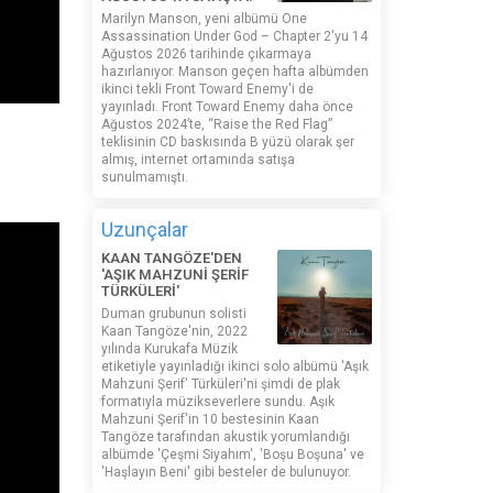
Marilyn Manson, yeni albümü One
Assassination Under God – Chapter 2'yu 14
Ağustos 2026 tarihinde çıkarmaya
hazırlanıyor. Manson geçen hafta albümden
ikinci tekli Front Toward Enemy'i de
yayınladı. Front Toward Enemy daha önce
Ağustos 2024’te, “Raise the Red Flag”
teklisinin CD baskısında B yüzü olarak şer
almış, internet ortamında satışa
sunulmamıştı.
Uzunçalar
KAAN TANGÖZE'DEN
'AŞIK MAHZUNİ ŞERİF
TÜRKÜLERİ'
Duman grubunun solisti
Kaan Tangöze'nin, 2022
yılında Kurukafa Müzik
etiketiyle yayınladığı ikinci solo albümü 'Aşık
Mahzuni Şerif' Türküleri'ni şimdi de plak
formatıyla müzikseverlere sundu. Aşık
Mahzuni Şerif'in 10 bestesinin Kaan
Tangöze tarafından akustik yorumlandığı
albümde 'Çeşmi Siyahım', 'Boşu Boşuna' ve
'Haşlayın Beni' gibi besteler de bulunuyor.