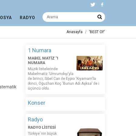
DOSYA
RADYO
Anasayfa
'BEST OF'
1 Numara
MABEL MATİZ '1
NUMARA
Müzik listelerinde
Mabelmatiz ‘Umrumdışı'yla
ile birinci, Sibel Can ile Eypio 'Kıyamam'la
ikinci, Oğuzhan Koç 'Bunun Adı Aşksa' ile i
tematik
üçüncü oldu.
Konser
Radyo
RADYO LİSTESİ
Türkiye´nin büyük