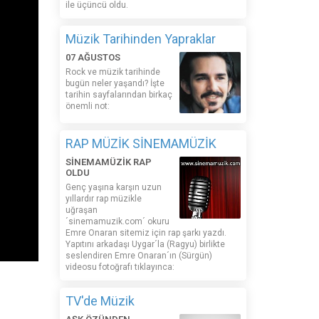
ile üçüncü oldu.
Müzik Tarihinden Yapraklar
07 AĞUSTOS
Rock ve müzik tarihinde
bugün neler yaşandı? İşte
tarihin sayfalarından birkaç
önemli not:
RAP MÜZİK SİNEMAMÜZİK
SİNEMAMÜZİK RAP
OLDU
Genç yaşına karşın uzun
yıllardır rap müzikle
uğraşan
´sinemamuzik.com´ okuru
Emre Onaran sitemiz için rap şarkı yazdı.
Yapıtını arkadaşı Uygar´la (Ragyu) birlikte
seslendiren Emre Onaran´ın (Sürgün)
videosu fotoğrafı tıklayınca:
TV'de Müzik