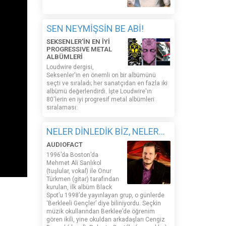
SEN NEYMİŞSİN BE ABİ!
SEKSENLER'İN EN İYİ
PROGRESSIVE METAL
ALBÜMLERİ
Loudwire dergisi,
Seksenler'in en önemli on bir albümünü
seçti ve sıraladı; her sanatçıdan en fazla iki
albümü değerlendirdi. İşte Loudwire'ın
80'lerin en iyi progresif metal albümleri
sıralaması:
NELER DİNLEDİK BİZ, NELER...
AUDIOFACT
1996’da Boston’da
Mehmet Ali Sanlıkol
(tuşlular, vokal) ile Onur
Türkmen (gitar) tarafından
kurulan, ilk albüm Black
Spot’u 1998’de yayınlayan grup, o günlerde
‘Berkleeli Gençler’ diye biliniyordu. Seçkin
müzik okullarından Berklee’de öğrenim
gören ikili, yine okuldan arkadaşları Cengiz