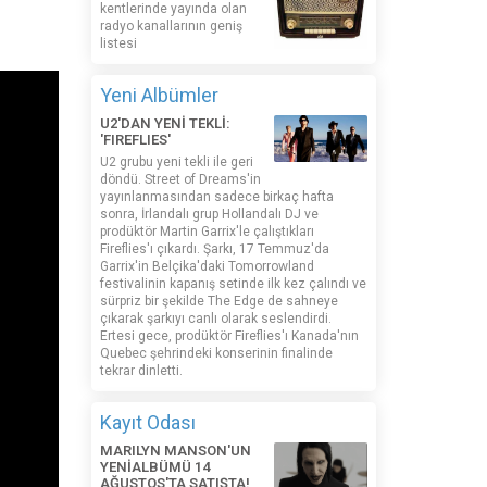
kentlerinde yayında olan
radyo kanallarının geniş
listesi
Yeni Albümler
U2'DAN YENİ TEKLİ:
'FIREFLIES'
U2 grubu yeni tekli ile geri
döndü. Street of Dreams'in
yayınlanmasından sadece birkaç hafta
sonra, İrlandalı grup Hollandalı DJ ve
prodüktör Martin Garrix'le çalıştıkları
Fireflies'ı çıkardı. Şarkı, 17 Temmuz'da
Garrix'in Belçika'daki Tomorrowland
festivalinin kapanış setinde ilk kez çalındı ​​ve
sürpriz bir şekilde The Edge de sahneye
çıkarak şarkıyı canlı olarak seslendirdi.
Ertesi gece, prodüktör Fireflies'ı Kanada'nın
Quebec şehrindeki konserinin finalinde
tekrar dinletti.
Kayıt Odası
MARILYN MANSON'UN
YENİALBÜMÜ 14
AĞUSTOS'TA SATIŞTA!