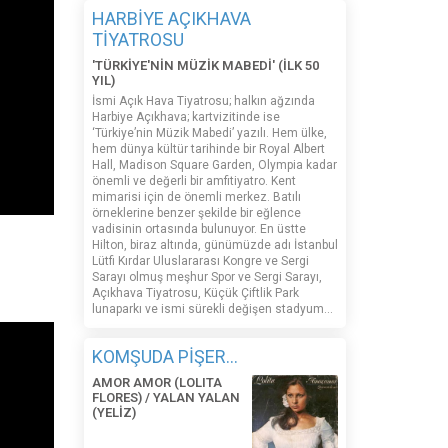
HARBİYE AÇIKHAVA
TİYATROSU
'TÜRKİYE'NİN MÜZİK MABEDİ' (İLK 50
YIL)
İsmi Açık Hava Tiyatrosu; halkın ağzında
Harbiye Açıkhava; kartvizitinde ise
‘Türkiye’nin Müzik Mabedi’ yazılı. Hem ülke,
hem dünya kültür tarihinde bir Royal Albert
Hall, Madison Square Garden, Olympia kadar
önemli ve değerli bir amfitiyatro. Kent
mimarisi için de önemli merkez. Batılı
örneklerine benzer şekilde bir eğlence
vadisinin ortasında bulunuyor. En üstte
Hilton, biraz altında, günümüzde adı İstanbul
Lütfi Kırdar Uluslararası Kongre ve Sergi
Sarayı olmuş meşhur Spor ve Sergi Sarayı,
Açıkhava Tiyatrosu, Küçük Çiftlik Park
lunaparkı ve ismi sürekli değişen stadyum…
KOMŞUDA PİŞER...
AMOR AMOR (LOLITA
FLORES) / YALAN YALAN
(YELİZ)