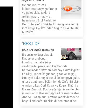
AŞK ÖZÜNDEN
Geleneksel müzik
kültürümüzün yaşatılması
ve gelecek kuşaklara
aktarılması amacıyla
hazırlanan, Erol Parlak ve
Deniz Toprak’ın Türk halk müziği eserlerini
icra ettiği Aşk Özünden bugün 19.45'te TRT
Müzik'te.
'BEST OF'
KOZAN DAĞI (ERSEN)
Ersen’in yoldaşı olacak
Dadaşlar grubunun
kuruluşuna daha iki yıl
vardır ve bu parçaların kayıtlarında
Kardaşlar’dan Seyhan Karabay akustik gitar
ile ıklığı, Taner Öngür bas, gitar ve kaşığı,
Hüseyin Sultanoğlu davul ile bongoyu çalar;
gitar ve bağlama bölümleri de Zafer Dilek’in
elinden çıkar. Derli Kaval ve Kozan Dağı ile
Ersen, Anadolu Pop’ta ağırlığı hissedilen bir
isimdir artık. Kozan Dağı’na Ersen’in bestesi
Anadolu ozanlarını aratmayacak derecede
başarılıdır; Zafer Dilek’in düzenlemesi de.