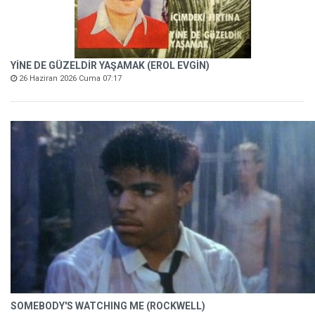
YİNE DE GÜZELDİR YAŞAMAK (EROL EVGİN)
26 Haziran 2026 Cuma 07:17
SOMEBODY'S WATCHING ME (ROCKWELL)