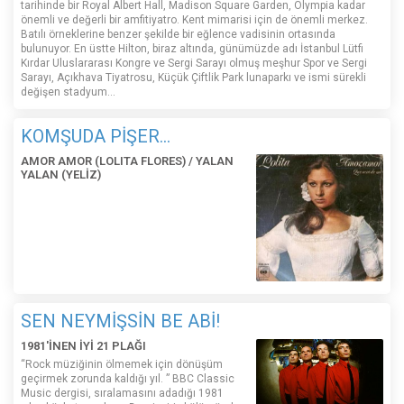
tarihinde bir Royal Albert Hall, Madison Square Garden, Olympia kadar
önemli ve değerli bir amfitiyatro. Kent mimarisi için de önemli merkez.
Batılı örneklerine benzer şekilde bir eğlence vadisinin ortasında
bulunuyor. En üstte Hilton, biraz altında, günümüzde adı İstanbul Lütfi
Kırdar Uluslararası Kongre ve Sergi Sarayı olmuş meşhur Spor ve Sergi
Sarayı, Açıkhava Tiyatrosu, Küçük Çiftlik Park lunaparkı ve ismi sürekli
değişen stadyum…
KOMŞUDA PİŞER...
AMOR AMOR (LOLITA FLORES) / YALAN
YALAN (YELİZ)
SEN NEYMİŞSİN BE ABİ!
1981'İNEN İYİ 21 PLAĞI
“Rock müziğinin ölmemek için dönüşüm
geçirmek zorunda kaldığı yıl. ” BBC Classic
Music dergisi, sıralamasını adadığı 1981