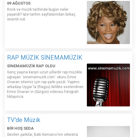
09 AĞUSTOS
Rock ve müzik tarihinde bugün neler
yaşandı? İşte tarihin sayfalarından birkaç
önemli not:
RAP MÜZİK SİNEMAMÜZİK
SİNEMAMÜZİK RAP OLDU
Genç yaşına karşın uzun yıllardır rap müzikle
uğraşan ´sinemamuzik.com´ okuru Emre
Onaran sitemiz için rap şarkı yazdı. Yapıtını
arkadaşı Uygar´la (Ragyu) birlikte seslendiren
Emre Onaran´ın (Sürgün) videosu fotoğrafı
tıklayınca:
TV'de Müzik
BİR HOŞ SEDA
Sevilen şarkılar, Baki Kemancı’nın orkestra