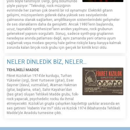
yılını böyle tanımlıyor. Dergi, giriş bölümünde
şöyle yazıyor: “Teknoloji, rock müziğinin
evriminde her zaman çok önemli bir rol oynamıştır. Elektrikli gitarın
gelişimi, müzisyenlerin giderek daha yüksek ses seviyelerinde
çalmasına olanak sağlarken, amplifikasyon sistemlerindeki gelişmeler
de ses olanaklarını daha da genişletti. Ancak 1980'lerin başlarında,
ucuz, taşınabilir synthesizer'ların aniden yayılması, rock grubunun
geleneksel yapısını sorgulattı. Sonuç, sadece synth-pop gruplarının
neredeyse anında patlaması değil, aynı zamanda yeni ortama uyum
sağlamak veya modası geçmiş hale gelme riskiyle karşı karşıya kalmak
zorunda kalan birçok rock grubu için gerçek bir kimlik krizi oldu.
NELER DİNLEDİK BİZ, NELER...
TEHLİKELİ MADDE
Fikret Kızılok’un 1974’de kurduğu, Turhan
Yükseler (org), Siret Yurtsever (gitar), Eser
Sayıner (davul, vurmalılar), Ataman Hakman
(gitar, bağlama, sitar), Sahir Kayahan’dan
(bas gitar) oluşan Tehlikeli Madde grubu, folk-
rock yapacak, psychedelic rocku da ihmal
etmeyecekti. Kızılok’un grupla çalışırken kaydettiği şarkılar arasında en
ses getireni ‘Haberin Var mı?’ oldu ve Kızılok 1974 ilkbaharında Tehlikeli
Madde’yle Anadolu turnesine çıktı.