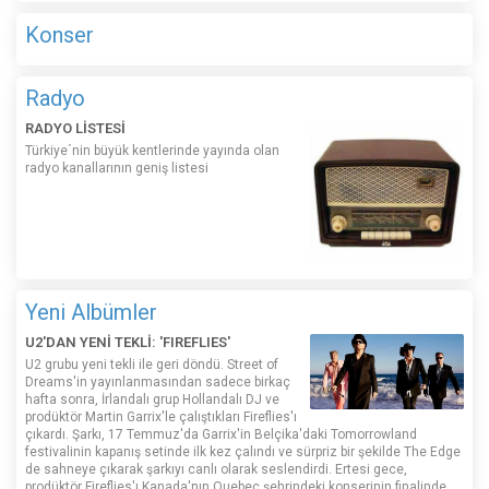
Konser
Radyo
RADYO LİSTESİ
Türkiye´nin büyük kentlerinde yayında olan
radyo kanallarının geniş listesi
Yeni Albümler
U2'DAN YENİ TEKLİ: 'FIREFLIES'
U2 grubu yeni tekli ile geri döndü. Street of
Dreams'in yayınlanmasından sadece birkaç
hafta sonra, İrlandalı grup Hollandalı DJ ve
prodüktör Martin Garrix'le çalıştıkları Fireflies'ı
çıkardı. Şarkı, 17 Temmuz'da Garrix'in Belçika'daki Tomorrowland
festivalinin kapanış setinde ilk kez çalındı ​​ve sürpriz bir şekilde The Edge
de sahneye çıkarak şarkıyı canlı olarak seslendirdi. Ertesi gece,
prodüktör Fireflies'ı Kanada'nın Quebec şehrindeki konserinin finalinde