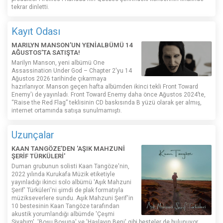
tekrar dinletti.
Kayıt Odası
MARILYN MANSON'UN YENİALBÜMÜ 14
AĞUSTOS'TA SATIŞTA!
Marilyn Manson, yeni albümü One
Assassination Under God – Chapter 2'yu 14
Ağustos 2026 tarihinde çıkarmaya
hazırlanıyor. Manson geçen hafta albümden ikinci tekli Front Toward
Enemy'i de yayınladı. Front Toward Enemy daha önce Ağustos 2024’te,
“Raise the Red Flag” teklisinin CD baskısında B yüzü olarak şer almış,
internet ortamında satışa sunulmamıştı.
Uzunçalar
KAAN TANGÖZE'DEN 'AŞIK MAHZUNİ
ŞERİF TÜRKÜLERİ'
Duman grubunun solisti Kaan Tangöze'nin,
2022 yılında Kurukafa Müzik etiketiyle
yayınladığı ikinci solo albümü 'Aşık Mahzuni
Şerif' Türküleri'ni şimdi de plak formatıyla
müzikseverlere sundu. Aşık Mahzuni Şerif'in
10 bestesinin Kaan Tangöze tarafından
akustik yorumlandığı albümde 'Çeşmi
Siyahım', 'Boşu Boşuna' ve 'Haşlayın Beni' gibi besteler de bulunuyor.