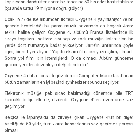
kapısından döndükten sonra bir tanesine 50 bin adet bastırtabiliyor
(Şu anda satışı 19 milyona doğru gidiyor).
Ocak 1977’de ise albümden ilk tekli Oxygene 4 yayınlanıyor ve bir
gecede bestelediği bu parça müzik pazarında en başarılı Jarre
teklisi haline geliyor. Oxygene 4, albümü Fransa listelerinde ilk
sıraya taşırken, İngiltere gibi pop ve rock müziğin kalesi olan bir
yerde dört numaraya kadar yükseliyor. Jarre’ın anılarında şöyle
ilginç bir not yer alıyor: ‘ Yapıtı reklam filmi için yazmıştım; olmadı.
Sonra yol filmi için istemişlerdi. O da olmadı. Albüm gündeme
gelince yeniden düzenleyip değerlendirdim’...
Oxygene 4 daha sonra, İngiliz dergisi Computer Music tarafından
bütün zamanların en iyi beşinci synhesizer soundu seçiliyor.
Elektronik müziğe pek sıcak bakılmadığı dönemde bile TRT
kaynaklı belgesellerde, dizilerde Oxygene 4’ten uzun süre vaz
geçilmiyor.
Belçika ile İspanya’da da zirveye çıkan Oxygene 4’ün bir diğer
özelliği de 50 yıldır, tüm Jarre konserlerinin vaz geçilmez parçası
olması.