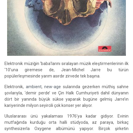
Elektronik müziğin ‘baba’larını sıralayan müzik eleştirmenlerinin ilk
‘10’una giremese de, Jean-Michel Jarre bu türün
popülerleşmesinde yarım asırdır zirvede tek başına.
Elektronik,
ambient
,
new-age
sularında gezerken müthiş sahne
şovlarıyla, ‘demir perde’ ve Çin Halk Cumhuriyeti dahil dünyanın
dört bir yanında büyük sükse yaparak bugüne gelmiş Jarre’ın
kariyerinde milyon seyircili çok konser yer alıyor.
Uluslararası ünü yakalaması 1976’ya kadar gidiyor. Evinin
mutfağında kurduğu orta halli stüdyoda, az paraya, birkaç
synthesizerla Oxygene albümünü yapıyor. Birçok şirketin