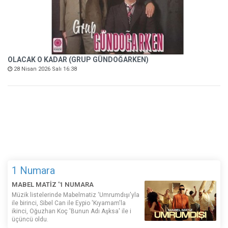
OLACAK O KADAR (GRUP GÜNDOĞARKEN)
28 Nisan 2026 Salı 16:38
1 Numara
MABEL MATİZ '1 NUMARA
Müzik listelerinde Mabelmatiz ‘Umrumdışı'yla
ile birinci, Sibel Can ile Eypio 'Kıyamam'la
ikinci, Oğuzhan Koç 'Bunun Adı Aşksa' ile i
üçüncü oldu.