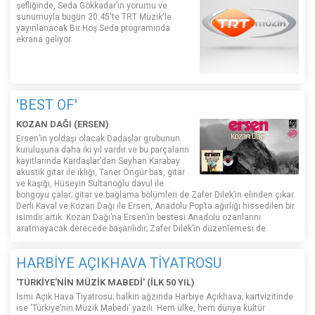
şefliğinde, Seda Gökkadar’ın yorumu ve
sunumuyla bugün 20.45'te TRT Müzik'le
yayınlanacak Bir Hoş Seda programında
ekrana geliyor.
'BEST OF'
KOZAN DAĞI (ERSEN)
Ersen’in yoldaşı olacak Dadaşlar grubunun
kuruluşuna daha iki yıl vardır ve bu parçaların
kayıtlarında Kardaşlar’dan Seyhan Karabay
akustik gitar ile ıklığı, Taner Öngür bas, gitar
ve kaşığı, Hüseyin Sultanoğlu davul ile
bongoyu çalar; gitar ve bağlama bölümleri de Zafer Dilek’in elinden çıkar.
Derli Kaval ve Kozan Dağı ile Ersen, Anadolu Pop’ta ağırlığı hissedilen bir
isimdir artık. Kozan Dağı’na Ersen’in bestesi Anadolu ozanlarını
aratmayacak derecede başarılıdır; Zafer Dilek’in düzenlemesi de.
HARBİYE AÇIKHAVA TİYATROSU
'TÜRKİYE'NİN MÜZİK MABEDİ' (İLK 50 YIL)
İsmi Açık Hava Tiyatrosu; halkın ağzında Harbiye Açıkhava; kartvizitinde
ise ‘Türkiye’nin Müzik Mabedi’ yazılı. Hem ülke, hem dünya kültür