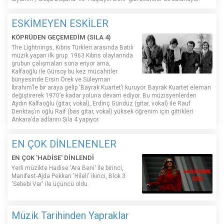
ESKİMEYEN ESKİLER
KÖPRÜDEN GEÇEMEDİM (SILA 4)
The Lightnings, Kıbrıs Türkleri arasında Batılı
müzik yapan ilk grup. 1963 Kıbrıs olaylarında
grubun çalışmaları sona eriyor ama,
Kalfaoğlu ile Gürsoy bu kez mücahitler
bünyesinde Ersin Örek ve Süleyman
İbrahim’le bir araya gelip ‘Bayrak Kuartet’i kuruyor. Bayrak Kuartet eleman
değiştirerek 1970’e kadar yoluna devam ediyor. Bu müzisyenlerden
Aydın Kalfaoğlu (gitar, vokal), Erdinç Gündüz (gitar, vokal) ile Rauf
Denktaş’ın oğlu Raif (bas gitar, vokal) yüksek öğrenim için gittikleri
Ankara’da adlarını Sıla 4 yapıyor.
EN ÇOK DİNLENENLER
EN ÇOK 'HADİSE' DİNLENDİ
Yerli müzikte Hadise 'Ara Beni' ile birinci,
Manifest-Ajda Pekkan 'Hileli' ikinci, Blok 3
'Sebebi Var' ile üçüncü oldu.
Müzik Tarihinden Yapraklar