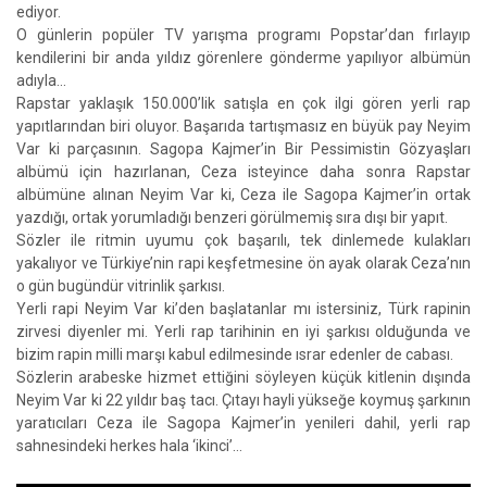
ediyor.
O günlerin popüler TV yarışma programı Popstar’dan fırlayıp
kendilerini bir anda yıldız görenlere gönderme yapılıyor albümün
adıyla...
Rapstar yaklaşık 150.000’lik satışla en çok ilgi gören yerli rap
yapıtlarından biri oluyor. Başarıda tartışmasız en büyük pay Neyim
Var ki parçasının. Sagopa Kajmer’in Bir Pessimistin Gözyaşları
albümü için hazırlanan, Ceza isteyince daha sonra Rapstar
albümüne alınan Neyim Var ki, Ceza ile Sagopa Kajmer’in ortak
yazdığı, ortak yorumladığı benzeri görülmemiş sıra dışı bir yapıt.
Sözler ile ritmin uyumu çok başarılı, tek dinlemede kulakları
yakalıyor ve Türkiye’nin rapi keşfetmesine ön ayak olarak Ceza’nın
o gün bugündür vitrinlik şarkısı.
Yerli rapi Neyim Var ki’den başlatanlar mı istersiniz, Türk rapinin
zirvesi diyenler mi. Yerli rap tarihinin en iyi şarkısı olduğunda ve
bizim rapin milli marşı kabul edilmesinde ısrar edenler de cabası.
Sözlerin arabeske hizmet ettiğini söyleyen küçük kitlenin dışında
Neyim Var ki 22 yıldır baş tacı. Çıtayı hayli yükseğe koymuş şarkının
yaratıcıları Ceza ile Sagopa Kajmer’in yenileri dahil, yerli rap
sahnesindeki herkes hala ‘ikinci’…