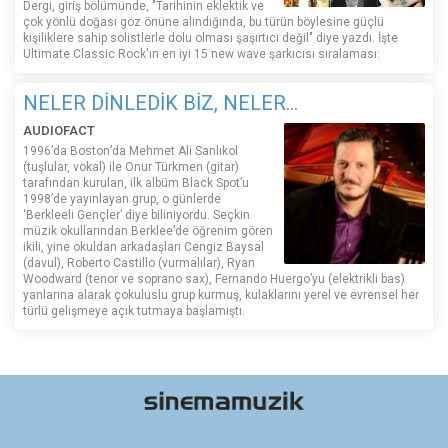
Dergi, giriş bölümünde, "Tarihinin eklektik ve
çok yönlü doğası göz önüne alındığında, bu türün böylesine güçlü
kişiliklere sahip solistlerle dolu olması şaşırtıcı değil" diye yazdı. İşte
Ultimate Classic Rock'ın en iyi 15 new wave şarkıcısı sıralaması:
NELER DİNLEDİK BİZ, NELER...
AUDIOFACT
1996’da Boston’da Mehmet Ali Sanlıkol
(tuşlular, vokal) ile Onur Türkmen (gitar)
tarafından kurulan, ilk albüm Black Spot’u
1998’de yayınlayan grup, o günlerde
‘Berkleeli Gençler’ diye biliniyordu. Seçkin
müzik okullarından Berklee’de öğrenim gören
ikili, yine okuldan arkadaşları Cengiz Baysal
(davul), Roberto Castillo (vurmalılar), Ryan
Woodward (tenor ve soprano sax), Fernando Huergo’yu (elektrikli bas)
yanlarına alarak çokuluslu grup kurmuş, kulaklarını yerel ve evrensel her
türlü gelişmeye açık tutmaya başlamıştı.