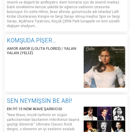
önemli ve değerli bir amfitiyatro. Kent mimarisi için de önemli merkez.
Batılı örneklerine benzer şekilde bir eğlence vadisinin ortasında
bulunuyor. En üstte Hilton, biraz altında, günümüzde adı İstanbul Lütfi
Kırdar Uluslararası Kongre ve Sergi Sarayı olmuş meşhur Spor ve Sergi
Sarayı, Açıkhava Tiyatrosu, Küçük Çiftlik Park lunaparkı ve ismi sürekli
değişen stadyum…
KOMŞUDA PİŞER...
AMOR AMOR (LOLITA FLORES) / YALAN
YALAN (YELİZ)
SEN NEYMİŞSİN BE ABİ!
EN İYİ 15 NEW WAVE ŞARKICISI
"New Wave, müzik tarihinin en özgün
şarkıcılarından bazılarının mikrofonun başına
geçtiği dönemdi." Ultimate Classic Rock
dergisi, o dönemin en iyi seslerini sıraladı.