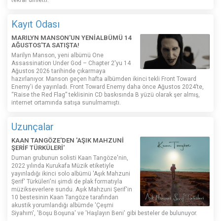
tekrar dinletti.
Kayıt Odası
MARILYN MANSON'UN YENİALBÜMÜ 14
AĞUSTOS'TA SATIŞTA!
Marilyn Manson, yeni albümü One
Assassination Under God – Chapter 2'yu 14
Ağustos 2026 tarihinde çıkarmaya
hazırlanıyor. Manson geçen hafta albümden ikinci tekli Front Toward
Enemy'i de yayınladı. Front Toward Enemy daha önce Ağustos 2024’te,
“Raise the Red Flag” teklisinin CD baskısında B yüzü olarak şer almış,
internet ortamında satışa sunulmamıştı.
Uzunçalar
KAAN TANGÖZE'DEN 'AŞIK MAHZUNİ
ŞERİF TÜRKÜLERİ'
Duman grubunun solisti Kaan Tangöze'nin,
2022 yılında Kurukafa Müzik etiketiyle
yayınladığı ikinci solo albümü 'Aşık Mahzuni
Şerif' Türküleri'ni şimdi de plak formatıyla
müzikseverlere sundu. Aşık Mahzuni Şerif'in
10 bestesinin Kaan Tangöze tarafından
akustik yorumlandığı albümde 'Çeşmi
Siyahım', 'Boşu Boşuna' ve 'Haşlayın Beni' gibi besteler de bulunuyor.