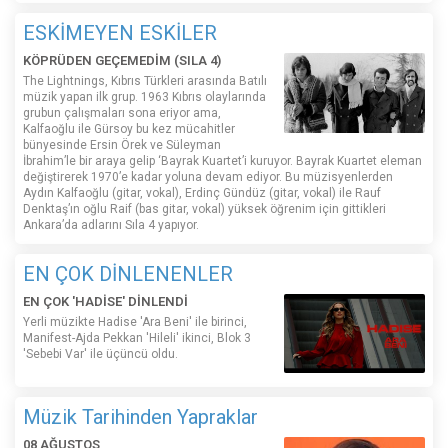
ESKİMEYEN ESKİLER
KÖPRÜDEN GEÇEMEDİM (SILA 4)
The Lightnings, Kıbrıs Türkleri arasında Batılı
müzik yapan ilk grup. 1963 Kıbrıs olaylarında
grubun çalışmaları sona eriyor ama,
Kalfaoğlu ile Gürsoy bu kez mücahitler
bünyesinde Ersin Örek ve Süleyman
İbrahim’le bir araya gelip ‘Bayrak Kuartet’i kuruyor. Bayrak Kuartet eleman
değiştirerek 1970’e kadar yoluna devam ediyor. Bu müzisyenlerden
Aydın Kalfaoğlu (gitar, vokal), Erdinç Gündüz (gitar, vokal) ile Rauf
Denktaş’ın oğlu Raif (bas gitar, vokal) yüksek öğrenim için gittikleri
Ankara’da adlarını Sıla 4 yapıyor.
EN ÇOK DİNLENENLER
EN ÇOK 'HADİSE' DİNLENDİ
Yerli müzikte Hadise 'Ara Beni' ile birinci,
Manifest-Ajda Pekkan 'Hileli' ikinci, Blok 3
'Sebebi Var' ile üçüncü oldu.
Müzik Tarihinden Yapraklar
08 AĞUSTOS