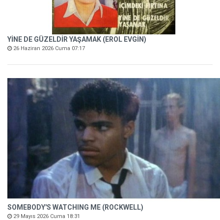
YİNE DE GÜZELDİR YAŞAMAK (EROL EVGİN)
26 Haziran 2026 Cuma 07:17
SOMEBODY'S WATCHING ME (ROCKWELL)
29 Mayıs 2026 Cuma 18:31