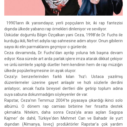
1990’ların ilk yarısındayız; yerli popçuların bir, iki rap fantezisi
dışında ülkede yabancı rap örnekleri dinleniyor ve seviliyor.
Üsküdar doğumlu Bilgin Özçalkan yani Ceza, 1998’de Dr. Fuchs ile
kurduğu ikili, Nefret adıyla rap sahnesine adım atıyor. Onun gibilerin
sayısı iki elin parmaklarını geçmiyor o günlerde.
Ceza devamında, Dr. Fuchs’dan ayrılıp yoluna tek başına devam
ediyor. Kısa sürede art arda parlak işlere imza atarak dikkat çekiyor
ve ünlü isimlerle yaptığı düetler hem kendinin hem de rap müziğin
ülkede popülerleşmesine ön ayak oluyor.
Ceza’yı benzerlerinden farklı kılan ‘hız’ı. Ustaca yazılmış
düzenlemeler üzerine gayet anlaşılır ve hızlı sözlerle derdini
anlatıyor; ancak fazla bireysel dertleri dile getirip toplum adına
suya sabuna dokunmadığını söyleyenler de var.
Rapstar, Ceza'nın Temmuz 2004'te piyasaya çıkardığı ikinci solo
albümü. O dönem rap camiası birbirine her fırsatta destek
çıkmakta. Nitekim, daha sonra Ceza'yla arası açılan Sagopa
Kajmer’ de dahil, Türkiye'den Mehmet Can ve Bahadır ile yurt
dışından (Almanya, İsveç) prodüktörler Rapstar’a çok yardım