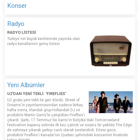
Konser
Radyo
RADYO LİSTESİ
Türkiye´nin büyük kentlerinde yayında olan
radyo kanallarının geniş listesi
Yeni Albümler
U2'DAN YENİ TEKLİ: 'FIREFLIES'
U2 grubu yeni tekli ile geri döndü. Street of
Dreams'in yayınlanmasından sadece birkaç
hafta sonra, İrlandalı grup Hollandalı DJ ve
prodüktör Martin Garrix'le çalıştıkları Fireflies'ı
çıkardı. Şarkı, 17 Temmuz'da Garrix'in Belçika'daki Tomorrowland
festivalinin kapanış setinde ilk kez çalındı ​​ve sürpriz bir şekilde The Edge
de sahneye çıkarak şarkıyı canlı olarak seslendirdi. Ertesi gece,
prodüktör Fireflies'ı Kanada'nın Quebec şehrindeki konserinin finalinde