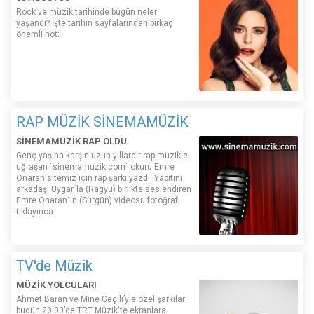
Rock ve müzik tarihinde bugün neler
yaşandı? İşte tarihin sayfalarından birkaç
önemli not:
RAP MÜZİK SİNEMAMÜZİK
SİNEMAMÜZİK RAP OLDU
Genç yaşına karşın uzun yıllardır rap müzikle
uğraşan ´sinemamuzik.com´ okuru Emre
Onaran sitemiz için rap şarkı yazdı. Yapıtını
arkadaşı Uygar´la (Ragyu) birlikte seslendiren
Emre Onaran´ın (Sürgün) videosu fotoğrafı
tıklayınca:
TV'de Müzik
MÜZİK YOLCULARI
Ahmet Baran ve Mine Geçili’yle özel şarkılar
bugün 20.00’de TRT Müzik'te ekranlara