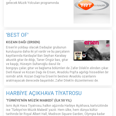
gelecek Müzik Yolcuları programında.
'BEST OF'
KOZAN DAĞI (ERSEN)
Ersen’in yoldaşı olacak Dadaşlar grubunun
kuruluşuna daha iki yıl vardır ve bu parçaların
kayıtlarında Kardaşlar’dan Seyhan Karabay
akustik gitar ile ıklığı, Taner Öngür bas, gitar
ve kaşığı, Hüseyin Sultanoğlu davul ile
bongoyu çalar; gitar ve bağlama bölümleri de Zafer Dilek’in elinden çıkar.
Derli Kaval ve Kozan Dağı ile Ersen, Anadolu Pop’ta ağırlığı hissedilen bir
isimdir artık. Kozan Dağı’na Ersen’in bestesi Anadolu ozanlarını
aratmayacak derecede başarılıdır; Zafer Dilek’in düzenlemesi de.
HARBİYE AÇIKHAVA TİYATROSU
'TÜRKİYE'NİN MÜZİK MABEDİ' (İLK 50 YIL)
İsmi Açık Hava Tiyatrosu; halkın ağzında Harbiye Açıkhava; kartvizitinde
ise ‘Türkiye’nin Müzik Mabedi’ yazılı. Hem ülke, hem dünya kültür
tarihinde bir Royal Albert Hall, Madison Square Garden, Olympia kadar