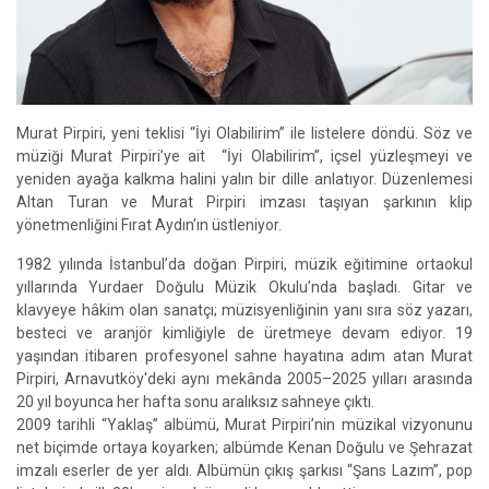
Murat Pirpiri, yeni teklisi “İyi Olabilirim” ile listelere döndü. Söz ve
müziği Murat Pirpiri’ye ait “İyi Olabilirim”, içsel yüzleşmeyi ve
yeniden ayağa kalkma halini yalın bir dille anlatıyor. Düzenlemesi
Altan Turan ve Murat Pirpiri imzası taşıyan şarkının klip
yönetmenliğini Fırat Aydın’ın üstleniyor.
1982 yılında İstanbul’da doğan Pirpiri, müzik eğitimine ortaokul
yıllarında Yurdaer Doğulu Müzik Okulu’nda başladı. Gitar ve
klavyeye hâkim olan sanatçı; müzisyenliğinin yanı sıra söz yazarı,
besteci ve aranjör kimliğiyle de üretmeye devam ediyor. 19
yaşından itibaren profesyonel sahne hayatına adım atan Murat
Pirpiri, Arnavutköy'deki aynı mekânda 2005–2025 yılları arasında
20 yıl boyunca her hafta sonu aralıksız sahneye çıktı.
2009 tarihli “Yaklaş” albümü, Murat Pirpiri’nin müzikal vizyonunu
net biçimde ortaya koyarken; albümde Kenan Doğulu ve Şehrazat
imzalı eserler de yer aldı. Albümün çıkış şarkısı “Şans Lazım”, pop