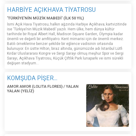
HARBİYE AÇIKHAVA TİYATROSU
'TÜRKİYE'NİN MÜZİK MABEDİ' (İLK 50 YIL)
İsmi Açık Hava Tiyatrosu; halkın ağzında Harbiye Açıkhava; kartvizitinde
ise ‘Türkiye’nin Müzik Mabedi’ yazılı. Hem ülke, hem dünya kültür
tarihinde bir Royal Albert Hall, Madison Square Garden, Olympia kadar
önemli ve değerli bir amfitiyatro. Kent mimarisi için de önemli merkez.
Batılı örneklerine benzer şekilde bir eğlence vadisinin ortasında
bulunuyor. En üstte Hilton, biraz altında, günümüzde adı İstanbul Lütfi
Kırdar Uluslararası Kongre ve Sergi Sarayı olmuş meşhur Spor ve Sergi
Sarayı, Açıkhava Tiyatrosu, Küçük Çiftlik Park lunaparkı ve ismi sürekli
değişen stadyum…
KOMŞUDA PİŞER...
AMOR AMOR (LOLITA FLORES) / YALAN
YALAN (YELİZ)