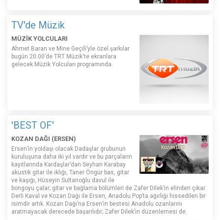
TV'de Müzik
MÜZİK YOLCULARI
Ahmet Baran ve Mine Geçili’yle özel şarkılar
bugün 20.00’de TRT Müzik'te ekranlara
gelecek Müzik Yolcuları programında.
'BEST OF'
KOZAN DAĞI (ERSEN)
Ersen’in yoldaşı olacak Dadaşlar grubunun
kuruluşuna daha iki yıl vardır ve bu parçaların
kayıtlarında Kardaşlar’dan Seyhan Karabay
akustik gitar ile ıklığı, Taner Öngür bas, gitar
ve kaşığı, Hüseyin Sultanoğlu davul ile
bongoyu çalar; gitar ve bağlama bölümleri de Zafer Dilek’in elinden çıkar.
Derli Kaval ve Kozan Dağı ile Ersen, Anadolu Pop’ta ağırlığı hissedilen bir
isimdir artık. Kozan Dağı’na Ersen’in bestesi Anadolu ozanlarını
aratmayacak derecede başarılıdır; Zafer Dilek’in düzenlemesi de.