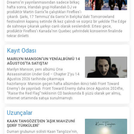
Dreams'in yayınlanmasından sadece birkaç
hafta sonra, İrlandalı grup Hollandalı DJ ve
prodüktör Martin Garrix'le çalıştıkları Fireflies'ı
çıkardı. Şarkı, 17 Temmuz'da Garrix'in Belçika'daki Tomorrowland
festivalinin kapanış setinde ilk kez çalındı ​​ve sürpriz bir şekilde The Edge
de sahneye çıkarak şarkıyı canlı olarak seslendirdi. Ertesi gece,
prodüktör Fireflies'ı Kanada'nın Quebec şehrindeki konserinin finalinde
tekrar dinletti.
Kayıt Odası
MARILYN MANSON'UN YENİALBÜMÜ 14
AĞUSTOS'TA SATIŞTA!
Marilyn Manson, yeni albümü One
Assassination Under God – Chapter 2'yu 14
Ağustos 2026 tarihinde çıkarmaya
hazırlanıyor. Manson geçen hafta albümden ikinci tekli Front Toward
Enemy'i de yayınladı. Front Toward Enemy daha önce Ağustos 2024’te,
“Raise the Red Flag” teklisinin CD baskısında B yüzü olarak şer almış,
internet ortamında satışa sunulmamıştı.
Uzunçalar
KAAN TANGÖZE'DEN 'AŞIK MAHZUNİ
ŞERİF TÜRKÜLERİ'
Duman grubunun solisti Kaan Tangöze'nin,