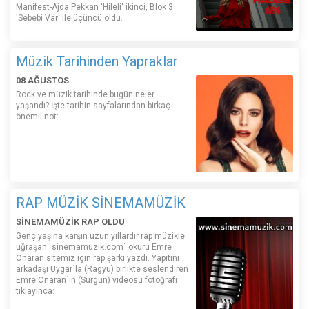
Manifest-Ajda Pekkan 'Hileli' ikinci, Blok 3
'Sebebi Var' ile üçüncü oldu.
Müzik Tarihinden Yapraklar
08 AĞUSTOS
Rock ve müzik tarihinde bugün neler
yaşandı? İşte tarihin sayfalarından birkaç
önemli not:
RAP MÜZİK SİNEMAMÜZİK
SİNEMAMÜZİK RAP OLDU
Genç yaşına karşın uzun yıllardır rap müzikle
uğraşan ´sinemamuzik.com´ okuru Emre
Onaran sitemiz için rap şarkı yazdı. Yapıtını
arkadaşı Uygar´la (Ragyu) birlikte seslendiren
Emre Onaran´ın (Sürgün) videosu fotoğrafı
tıklayınca: