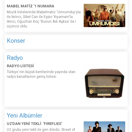
MABEL MATİZ '1 NUMARA
Müzik listelerinde Mabelmatiz ‘Umrumdışı'yla
ile birinci, Sibel Can ile Eypio 'Kıyamam'la
ikinci, Oğuzhan Koç 'Bunun Adı Aşksa' ile i
üçüncü oldu.
Konser
Radyo
RADYO LİSTESİ
Türkiye´nin büyük kentlerinde yayında olan
radyo kanallarının geniş listesi
Yeni Albümler
U2'DAN YENİ TEKLİ: 'FIREFLIES'
U2 grubu yeni tekli ile geri döndü. Street of