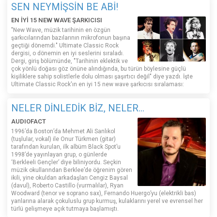
SEN NEYMİŞSİN BE ABİ!
EN İYİ 15 NEW WAVE ŞARKICISI
"New Wave, müzik tarihinin en özgün
şarkıcılarından bazılarının mikrofonun başına
geçtiği dönemdi." Ultimate Classic Rock
dergisi, o dönemin en iyi seslerini sıraladı.
Dergi, giriş bölümünde, "Tarihinin eklektik ve
çok yönlü doğası göz önüne alındığında, bu türün böylesine güçlü
kişiliklere sahip solistlerle dolu olması şaşırtıcı değil" diye yazdı. İşte
Ultimate Classic Rock'ın en iyi 15 new wave şarkıcısı sıralaması:
NELER DİNLEDİK BİZ, NELER...
AUDIOFACT
1996’da Boston’da Mehmet Ali Sanlıkol
(tuşlular, vokal) ile Onur Türkmen (gitar)
tarafından kurulan, ilk albüm Black Spot’u
1998’de yayınlayan grup, o günlerde
‘Berkleeli Gençler’ diye biliniyordu. Seçkin
müzik okullarından Berklee’de öğrenim gören
ikili, yine okuldan arkadaşları Cengiz Baysal
(davul), Roberto Castillo (vurmalılar), Ryan
Woodward (tenor ve soprano sax), Fernando Huergo’yu (elektrikli bas)
yanlarına alarak çokuluslu grup kurmuş, kulaklarını yerel ve evrensel her
türlü gelişmeye açık tutmaya başlamıştı.