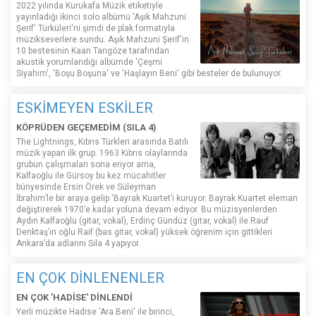
2022 yılında Kurukafa Müzik etiketiyle
yayınladığı ikinci solo albümü 'Aşık Mahzuni
Şerif' Türküleri'ni şimdi de plak formatıyla
müzikseverlere sundu. Aşık Mahzuni Şerif'in
10 bestesinin Kaan Tangöze tarafından
akustik yorumlandığı albümde 'Çeşmi
Siyahım', 'Boşu Boşuna' ve 'Haşlayın Beni' gibi besteler de bulunuyor.
ESKİMEYEN ESKİLER
KÖPRÜDEN GEÇEMEDİM (SILA 4)
The Lightnings, Kıbrıs Türkleri arasında Batılı
müzik yapan ilk grup. 1963 Kıbrıs olaylarında
grubun çalışmaları sona eriyor ama,
Kalfaoğlu ile Gürsoy bu kez mücahitler
bünyesinde Ersin Örek ve Süleyman
İbrahim’le bir araya gelip ‘Bayrak Kuartet’i kuruyor. Bayrak Kuartet eleman
değiştirerek 1970’e kadar yoluna devam ediyor. Bu müzisyenlerden
Aydın Kalfaoğlu (gitar, vokal), Erdinç Gündüz (gitar, vokal) ile Rauf
Denktaş’ın oğlu Raif (bas gitar, vokal) yüksek öğrenim için gittikleri
Ankara’da adlarını Sıla 4 yapıyor.
EN ÇOK DİNLENENLER
EN ÇOK 'HADİSE' DİNLENDİ
Yerli müzikte Hadise 'Ara Beni' ile birinci,