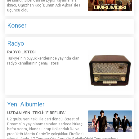
ile birinci, Sibel Can ile Eypio 'Kıyamam'la
ikinci, Oğuzhan Koç 'Bunun Adı Aşksa' ile i
üçüncü oldu.
Konser
Radyo
RADYO LİSTESİ
Türkiye´nin büyük kentlerinde yayında olan
radyo kanallarının geniş listesi
Yeni Albümler
U2'DAN YENİ TEKLİ: 'FIREFLIES'
U2 grubu yeni tekli ile geri döndü. Street of
Dreams'in yayınlanmasından sadece birkaç
hafta sonra, İrlandalı grup Hollandalı DJ ve
prodüktör Martin Garrix'le çalıştıkları Fireflies'ı
çıkardı. Şarkı, 17 Temmuz'da Garrix'in Belçika'daki Tomorrowland