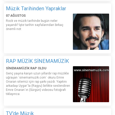
Müzik Tarihinden Yapraklar
07 AĞUSTOS
Rock ve müzik tarihinde bugün neler
yaşandı? İşte tarihin sayfalarından birkaç
önemli not:
RAP MÜZİK SİNEMAMÜZİK
SİNEMAMÜZİK RAP OLDU
Genç yaşına karşın uzun yıllardır rap müzikle
uğraşan ´sinemamuzik.com´ okuru Emre
Onaran sitemiz için rap şarkı yazdı. Yapıtını
arkadaşı Uygar´la (Ragyu) birlikte seslendiren
Emre Onaran´ın (Sürgün) videosu fotoğrafı
tıklayınca:
TV'de Müzik