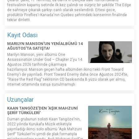
festivalinin kapanış setinde ilk kez çalındı ​​ve sürpriz bir şekilde The Edge
de sahneye çıkarak şarkıyı canlı olarak seslendirdi. Ertesi gece,
prodüktör Fireflies'ı Kanada'nın Quebec şehrindeki konserinin finalinde
tekrar dinletti.
Kayıt Odası
MARILYN MANSON'UN YENİALBÜMÜ 14
AĞUSTOS'TA SATIŞTA!
Marilyn Manson, yeni albümü One
Assassination Under God – Chapter 2'yu 14
Ağustos 2026 tarihinde çıkarmaya
hazırlanıyor. Manson geçen hafta albümden ikinci tekli Front Toward
Enemy'i de yayınladı. Front Toward Enemy daha önce Ağustos 2024’te,
“Raise the Red Flag” teklisinin CD baskısında B yüzü olarak şer almış,
internet ortamında satışa sunulmamıştı.
Uzunçalar
KAAN TANGÖZE'DEN 'AŞIK MAHZUNİ
ŞERİF TÜRKÜLERİ'
Duman grubunun solisti Kaan Tangöze'nin,
2022 yılında Kurukafa Müzik etiketiyle
yayınladığı ikinci solo albümü 'Aşık Mahzuni
Şerif' Türküleri'ni şimdi de plak formatıyla
müzikseverlere sundu. Aşık Mahzuni Şerif'in