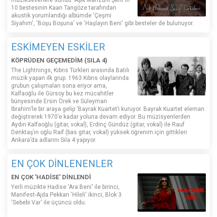
10 bestesinin Kaan Tangöze tarafından
akustik yorumlandığı albümde 'Çeşmi
Siyahım', 'Boşu Boşuna' ve 'Haşlayın Beni' gibi besteler de bulunuyor.
ESKİMEYEN ESKİLER
KÖPRÜDEN GEÇEMEDİM (SILA 4)
The Lightnings, Kıbrıs Türkleri arasında Batılı
müzik yapan ilk grup. 1963 Kıbrıs olaylarında
grubun çalışmaları sona eriyor ama,
Kalfaoğlu ile Gürsoy bu kez mücahitler
bünyesinde Ersin Örek ve Süleyman
İbrahim’le bir araya gelip ‘Bayrak Kuartet’i kuruyor. Bayrak Kuartet eleman
değiştirerek 1970’e kadar yoluna devam ediyor. Bu müzisyenlerden
Aydın Kalfaoğlu (gitar, vokal), Erdinç Gündüz (gitar, vokal) ile Rauf
Denktaş’ın oğlu Raif (bas gitar, vokal) yüksek öğrenim için gittikleri
Ankara’da adlarını Sıla 4 yapıyor.
EN ÇOK DİNLENENLER
EN ÇOK 'HADİSE' DİNLENDİ
Yerli müzikte Hadise 'Ara Beni' ile birinci,
Manifest-Ajda Pekkan 'Hileli' ikinci, Blok 3
'Sebebi Var' ile üçüncü oldu.