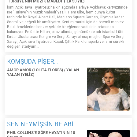
'TÜRKİYE'NİN MÜZİK MABEDİ' (İLK 50 YIL)
İsmi Açık Hava Tiyatrosu; halkın ağzında Harbiye Açıkhava; kartvizitinde
ise ‘Türkiye’nin Müzik Mabedi’ yazılı. Hem ülke, hem dünya kültür
tarihinde bir Royal Albert Hall, Madison Square Garden, Olympia kadar
önemli ve değerli bir amfitiyatro. Kent mimarisi için de önemli merkez.
Batılı örneklerine benzer şekilde bir eğlence vadisinin ortasında
bulunuyor. En üstte Hilton, biraz altında, günümüzde adı İstanbul Lütfi
Kırdar Uluslararası Kongre ve Sergi Sarayı olmuş meşhur Spor ve Sergi
Sarayı, Açıkhava Tiyatrosu, Küçük Çiftlik Park lunaparkı ve ismi sürekli
değişen stadyum…
KOMŞUDA PİŞER...
AMOR AMOR (LOLITA FLORES) / YALAN
YALAN (YELİZ)
SEN NEYMİŞSİN BE ABİ!
PHIL COLLINS'E GÖRE HAYATININ 10