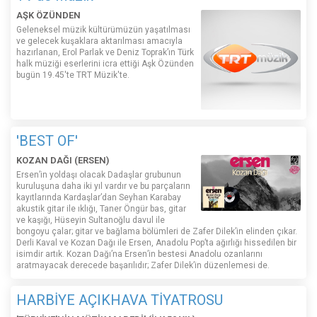
AŞK ÖZÜNDEN
Geleneksel müzik kültürümüzün yaşatılması
ve gelecek kuşaklara aktarılması amacıyla
hazırlanan, Erol Parlak ve Deniz Toprak’ın Türk
halk müziği eserlerini icra ettiği Aşk Özünden
bugün 19.45'te TRT Müzik'te.
'BEST OF'
KOZAN DAĞI (ERSEN)
Ersen’in yoldaşı olacak Dadaşlar grubunun
kuruluşuna daha iki yıl vardır ve bu parçaların
kayıtlarında Kardaşlar’dan Seyhan Karabay
akustik gitar ile ıklığı, Taner Öngür bas, gitar
ve kaşığı, Hüseyin Sultanoğlu davul ile
bongoyu çalar; gitar ve bağlama bölümleri de Zafer Dilek’in elinden çıkar.
Derli Kaval ve Kozan Dağı ile Ersen, Anadolu Pop’ta ağırlığı hissedilen bir
isimdir artık. Kozan Dağı’na Ersen’in bestesi Anadolu ozanlarını
aratmayacak derecede başarılıdır; Zafer Dilek’in düzenlemesi de.
HARBİYE AÇIKHAVA TİYATROSU