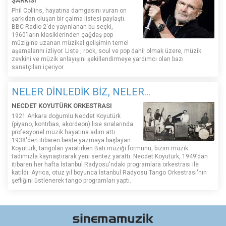
ŞARKISI
Phil Collins, hayatına damgasını vuran on
şarkıdan oluşan bir çalma listesi paylaştı.
BBC Radio 2'de yayınlanan bu seçki,
1960'ların klasiklerinden çağdaş pop
müziğine uzanan müzikal gelişimin temel
aşamalarını izliyor. Liste , rock, soul ve pop dahil olmak üzere, müzik
zevkini ve müzik anlayışını şekillendirmeye yardımcı olan bazı
sanatçıları içeriyor .
NELER DİNLEDİK BİZ, NELER...
NECDET KOYUTÜRK ORKESTRASI
1921 Ankara doğumlu Necdet Koyutürk
(piyano, kontrbas, akordeon) lise sıralarında
profesyonel müzik hayatına adım attı.
1938'den itibaren beste yazmaya başlayan
Koyutürk, tangoları yaratırken Batı müziği formunu, bizim müzik
tadımızla kaynaştırarak yeni sentez yarattı. Necdet Koyutürk, 1949’dan
itibaren her hafta İstanbul Radyosu'ndaki programlara orkestrası ile
katıldı. Ayrıca, otuz yıl boyunca İstanbul Radyosu Tango Orkestrası'nın
şefliğini üstlenerek tango programları yaptı.