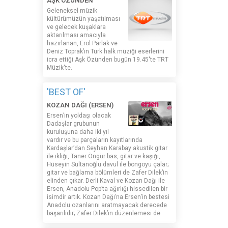
AŞK ÖZÜNDEN
Geleneksel müzik
kültürümüzün yaşatılması
ve gelecek kuşaklara
aktarılması amacıyla
hazırlanan, Erol Parlak ve
Deniz Toprak’ın Türk halk müziği eserlerini
icra ettiği Aşk Özünden bugün 19.45'te TRT
Müzik'te.
'BEST OF'
KOZAN DAĞI (ERSEN)
Ersen’in yoldaşı olacak
Dadaşlar grubunun
kuruluşuna daha iki yıl
vardır ve bu parçaların kayıtlarında
Kardaşlar’dan Seyhan Karabay akustik gitar
ile ıklığı, Taner Öngür bas, gitar ve kaşığı,
Hüseyin Sultanoğlu davul ile bongoyu çalar;
gitar ve bağlama bölümleri de Zafer Dilek’in
elinden çıkar. Derli Kaval ve Kozan Dağı ile
Ersen, Anadolu Pop’ta ağırlığı hissedilen bir
isimdir artık. Kozan Dağı’na Ersen’in bestesi
Anadolu ozanlarını aratmayacak derecede
başarılıdır; Zafer Dilek’in düzenlemesi de.