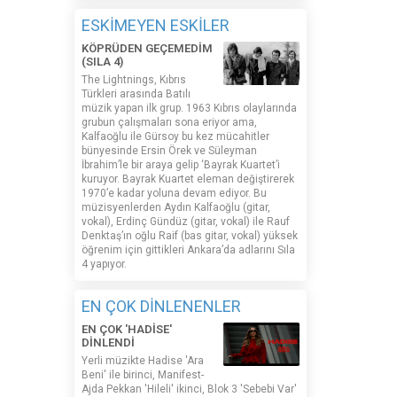
ESKİMEYEN ESKİLER
KÖPRÜDEN GEÇEMEDİM
(SILA 4)
The Lightnings, Kıbrıs
Türkleri arasında Batılı
müzik yapan ilk grup. 1963 Kıbrıs olaylarında
grubun çalışmaları sona eriyor ama,
Kalfaoğlu ile Gürsoy bu kez mücahitler
bünyesinde Ersin Örek ve Süleyman
İbrahim’le bir araya gelip ‘Bayrak Kuartet’i
kuruyor. Bayrak Kuartet eleman değiştirerek
1970’e kadar yoluna devam ediyor. Bu
müzisyenlerden Aydın Kalfaoğlu (gitar,
vokal), Erdinç Gündüz (gitar, vokal) ile Rauf
Denktaş’ın oğlu Raif (bas gitar, vokal) yüksek
öğrenim için gittikleri Ankara’da adlarını Sıla
4 yapıyor.
EN ÇOK DİNLENENLER
EN ÇOK 'HADİSE'
DİNLENDİ
Yerli müzikte Hadise 'Ara
Beni' ile birinci, Manifest-
Ajda Pekkan 'Hileli' ikinci, Blok 3 'Sebebi Var'