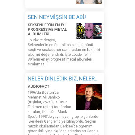
SEN NEYMİŞSİN BE ABİ!
SEKSENLER'İN EN İYİ
PROGRESSIVE METAL
ALBÜMLERİ
Loudwire dergisi,
Seksenler'in en önemli on bir albümünü
seçti ve sıraladı; her sanatçıdan en fazla iki
albümü değerlendirdi. İşte Loudwire'ın
80'lerin en iyi progresif metal albümleri
sıralaması:
NELER DİNLEDİK BİZ, NELER...
AUDIOFACT
1996’da Boston’da
Mehmet Ali Sanlıkol
(tuşlular, vokal) ile Onur
Türkmen (gitar) tarafından
kurulan, ilk albüm Black
Spot’u 1998’de yayınlayan grup, o günlerde
‘Berkleeli Gençler’ diye biliniyordu. Seçkin
müzik okullarından Berklee’de öğrenim
gören ikili, yine okuldan arkadaşları Cengiz