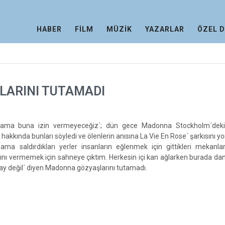
HABER
FİLM
MÜZİK
YAZARLAR
ÖZEL 
ARINI TUTAMADI
ar, ama buna izin vermeyeceğiz´; dün gece Madonna Stockholm´deki
ar hakkında bunları söyledi ve ölenlerin anısına La Vie En Rose´ şarkısını y
ama saldırdıkları yerler insanların eğlenmek için gittikleri mekanla
kını vermemek için sahneye çıktım. Herkesin içi kan ağlarken burada d
lay değil´ diyen Madonna gözyaşlarını tutamadı.