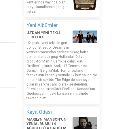
kentlerinde yayında olan
radyo kanallarının geniş
listesi
Yeni Albümler
U2'DAN YENİ TEKLİ:
'FIREFLIES'
U2 grubu yeni tekli ile geri
döndü. Street of Dreams'in
yayınlanmasından sadece birkaç hafta
sonra, İrlandalı grup Hollandalı DJ ve
prodüktör Martin Garrix'le çalıştıkları
Fireflies'ı çıkardı. Şarkı, 17 Temmuz'da
Garrix'in Belçika'daki Tomorrowland
festivalinin kapanış setinde ilk kez çalındı ​​ve
sürpriz bir şekilde The Edge de sahneye
çıkarak şarkıyı canlı olarak seslendirdi.
Ertesi gece, prodüktör Fireflies'ı Kanada'nın
Quebec şehrindeki konserinin finalinde
tekrar dinletti.
Kayıt Odası
MARILYN MANSON'UN
YENİALBÜMÜ 14
AĞUSTOS'TA SATIŞTA!