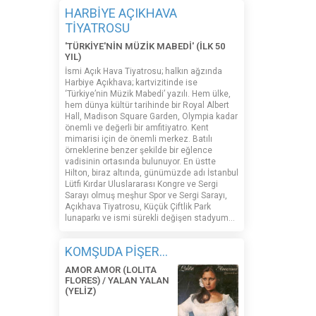
HARBİYE AÇIKHAVA
TİYATROSU
'TÜRKİYE'NİN MÜZİK MABEDİ' (İLK 50
YIL)
İsmi Açık Hava Tiyatrosu; halkın ağzında
Harbiye Açıkhava; kartvizitinde ise
‘Türkiye’nin Müzik Mabedi’ yazılı. Hem ülke,
hem dünya kültür tarihinde bir Royal Albert
Hall, Madison Square Garden, Olympia kadar
önemli ve değerli bir amfitiyatro. Kent
mimarisi için de önemli merkez. Batılı
örneklerine benzer şekilde bir eğlence
vadisinin ortasında bulunuyor. En üstte
Hilton, biraz altında, günümüzde adı İstanbul
Lütfi Kırdar Uluslararası Kongre ve Sergi
Sarayı olmuş meşhur Spor ve Sergi Sarayı,
Açıkhava Tiyatrosu, Küçük Çiftlik Park
lunaparkı ve ismi sürekli değişen stadyum…
KOMŞUDA PİŞER...
AMOR AMOR (LOLITA
FLORES) / YALAN YALAN
(YELİZ)