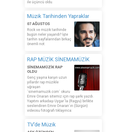
ile üçüncü oldu.
Müzik Tarihinden Yapraklar
07 AĞUSTOS
Rock ve müzik tarihinde
bugün neler yaşandı? İşte
tarihin sayfalarından birkaç
önemli not:
RAP MÜZİK SİNEMAMÜZİK
SİNEMAMÜZİK RAP
OLDU
Genç yaşına karşın uzun
yıllardır rap müzikle
uğraşan
´sinemamuzik.com´ okuru
Emre Onaran sitemiz için rap şarkı yazdı.
Yapıtını arkadaşı Uygar´la (Ragyu) birlikte
seslendiren Emre Onaran´ın (Sürgün)
videosu fotoğrafı tıklayınca:
TV'de Müzik