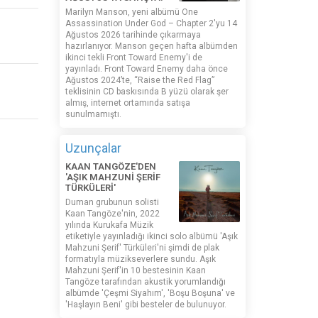
Marilyn Manson, yeni albümü One
Assassination Under God – Chapter 2'yu 14
Ağustos 2026 tarihinde çıkarmaya
hazırlanıyor. Manson geçen hafta albümden
ikinci tekli Front Toward Enemy'i de
yayınladı. Front Toward Enemy daha önce
Ağustos 2024’te, “Raise the Red Flag”
teklisinin CD baskısında B yüzü olarak şer
almış, internet ortamında satışa
sunulmamıştı.
Uzunçalar
KAAN TANGÖZE'DEN
'AŞIK MAHZUNİ ŞERİF
TÜRKÜLERİ'
Duman grubunun solisti
Kaan Tangöze'nin, 2022
yılında Kurukafa Müzik
etiketiyle yayınladığı ikinci solo albümü 'Aşık
Mahzuni Şerif' Türküleri'ni şimdi de plak
formatıyla müzikseverlere sundu. Aşık
Mahzuni Şerif'in 10 bestesinin Kaan
Tangöze tarafından akustik yorumlandığı
albümde 'Çeşmi Siyahım', 'Boşu Boşuna' ve
'Haşlayın Beni' gibi besteler de bulunuyor.