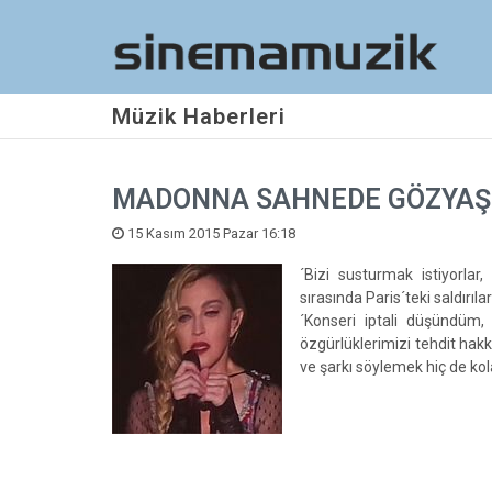
Müzik Haberleri
MADONNA SAHNEDE GÖZYAŞL
15 Kasım 2015 Pazar 16:18
´Bizi susturmak istiyorl
sırasında Paris´teki saldırıl
´Konseri iptali düşündüm, 
özgürlüklerimizi tehdit hak
ve şarkı söylemek hiç de ko