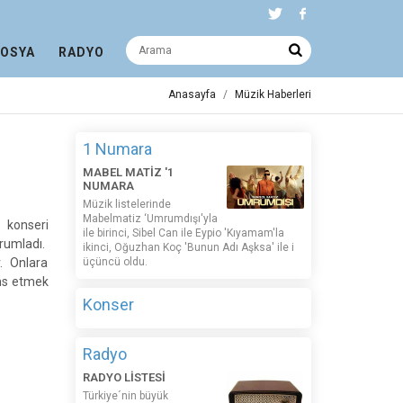
DOSYA
RADYO
Anasayfa
Müzik Haberleri
1 Numara
MABEL MATİZ '1
NUMARA
Müzik listelerinde
Mabelmatiz ‘Umrumdışı'yla
 konseri
ile birinci, Sibel Can ile Eypio 'Kıyamam'la
orumladı.
ikinci, Oğuzhan Koç 'Bunun Adı Aşksa' ile i
r. Onlara
üçüncü oldu.
ans etmek
Konser
Radyo
RADYO LİSTESİ
Türkiye´nin büyük