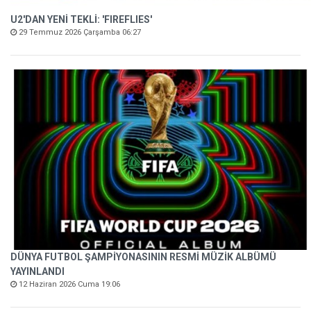
U2'DAN YENİ TEKLİ: 'FIREFLIES'
29 Temmuz 2026 Çarşamba 06:27
DÜNYA FUTBOL ŞAMPİYONASININ RESMİ MÜZİK ALBÜMÜ
YAYINLANDI
12 Haziran 2026 Cuma 19:06