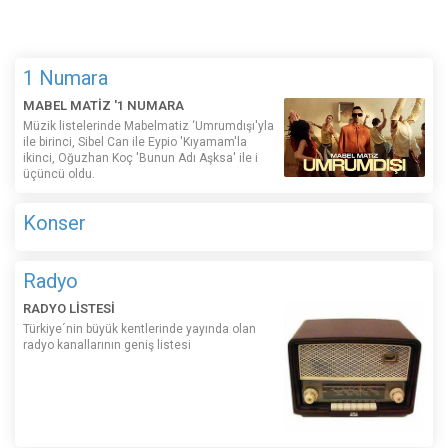
1 Numara
MABEL MATİZ '1 NUMARA
Müzik listelerinde Mabelmatiz ‘Umrumdışı'yla
ile birinci, Sibel Can ile Eypio 'Kıyamam'la
ikinci, Oğuzhan Koç 'Bunun Adı Aşksa' ile i
üçüncü oldu.
Konser
Radyo
RADYO LİSTESİ
Türkiye´nin büyük kentlerinde yayında olan
radyo kanallarının geniş listesi