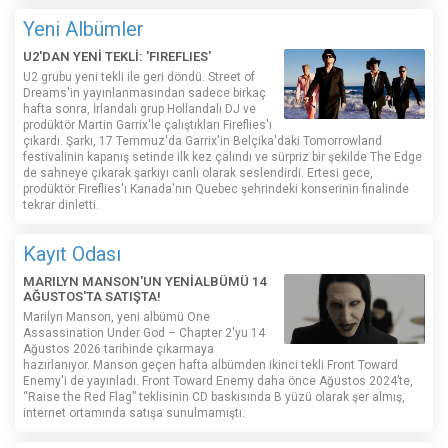
Yeni Albümler
U2'DAN YENİ TEKLİ: 'FIREFLIES'
U2 grubu yeni tekli ile geri döndü. Street of
Dreams'in yayınlanmasından sadece birkaç
hafta sonra, İrlandalı grup Hollandalı DJ ve
prodüktör Martin Garrix'le çalıştıkları Fireflies'ı
çıkardı. Şarkı, 17 Temmuz'da Garrix'in Belçika'daki Tomorrowland
festivalinin kapanış setinde ilk kez çalındı ​​ve sürpriz bir şekilde The Edge
de sahneye çıkarak şarkıyı canlı olarak seslendirdi. Ertesi gece,
prodüktör Fireflies'ı Kanada'nın Quebec şehrindeki konserinin finalinde
tekrar dinletti.
Kayıt Odası
MARILYN MANSON'UN YENİALBÜMÜ 14
AĞUSTOS'TA SATIŞTA!
Marilyn Manson, yeni albümü One
Assassination Under God – Chapter 2'yu 14
Ağustos 2026 tarihinde çıkarmaya
hazırlanıyor. Manson geçen hafta albümden ikinci tekli Front Toward
Enemy'i de yayınladı. Front Toward Enemy daha önce Ağustos 2024’te,
“Raise the Red Flag” teklisinin CD baskısında B yüzü olarak şer almış,
internet ortamında satışa sunulmamıştı.