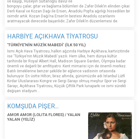
ve kaşığı, Hüseyin Sultanoğlu davul ile
bongoyu çalar; gitar ve bağlama bölümleri de Zafer Dilek’in elinden çıkar.
Derli Kaval ve Kozan Dağı ile Ersen, Anadolu Pop’ta ağırlığı hissedilen bir
isimdir artık. Kozan Dağı’na Ersen’in bestesi Anadolu ozanlarını
aratmayacak derecede başarılıdır; Zafer Dilek’in düzenlemesi de.
HARBİYE AÇIKHAVA TİYATROSU
'TÜRKİYE'NİN MÜZİK MABEDİ' (İLK 50 YIL)
İsmi Açık Hava Tiyatrosu; halkın ağzında Harbiye Açıkhava; kartvizitinde
ise ‘Türkiye’nin Müzik Mabedi’ yazılı. Hem ülke, hem dünya kültür
tarihinde bir Royal Albert Hall, Madison Square Garden, Olympia kadar
önemli ve değerli bir amfitiyatro. Kent mimarisi için de önemli merkez.
Batılı örneklerine benzer şekilde bir eğlence vadisinin ortasında
bulunuyor. En üstte Hilton, biraz altında, günümüzde adı İstanbul Lütfi
Kırdar Uluslararası Kongre ve Sergi Sarayı olmuş meşhur Spor ve Sergi
Sarayı, Açıkhava Tiyatrosu, Küçük Çiftlik Park lunaparkı ve ismi sürekli
değişen stadyum…
KOMŞUDA PİŞER...
AMOR AMOR (LOLITA FLORES) / YALAN
YALAN (YELİZ)