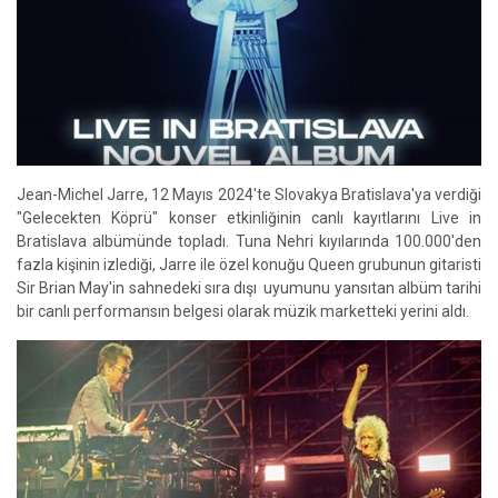
Jean-Michel Jarre, 12 Mayıs 2024'te Slovakya Bratislava'ya verdiği
"Gelecekten Köprü" konser etkinliğinin canlı kayıtlarını Live in
Bratislava albümünde topladı. Tuna Nehri kıyılarında 100.000'den
fazla kişinin izlediği, Jarre ile özel konuğu Queen grubunun gitaristi
Sir Brian May'in sahnedeki sıra dışı uyumunu yansıtan albüm tarihi
bir canlı performansın belgesi olarak müzik marketteki yerini aldı.