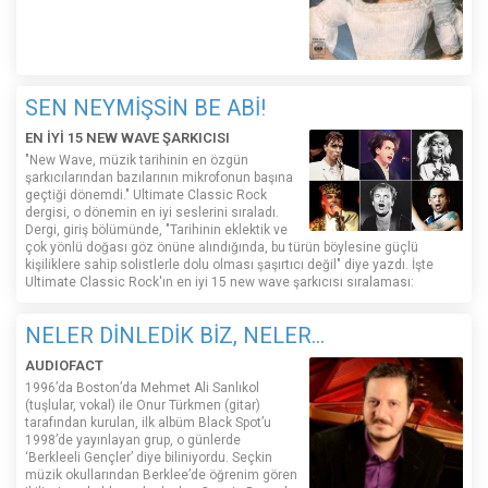
SEN NEYMİŞSİN BE ABİ!
EN İYİ 15 NEW WAVE ŞARKICISI
"New Wave, müzik tarihinin en özgün
şarkıcılarından bazılarının mikrofonun başına
geçtiği dönemdi." Ultimate Classic Rock
dergisi, o dönemin en iyi seslerini sıraladı.
Dergi, giriş bölümünde, "Tarihinin eklektik ve
çok yönlü doğası göz önüne alındığında, bu türün böylesine güçlü
kişiliklere sahip solistlerle dolu olması şaşırtıcı değil" diye yazdı. İşte
Ultimate Classic Rock'ın en iyi 15 new wave şarkıcısı sıralaması:
NELER DİNLEDİK BİZ, NELER...
AUDIOFACT
1996’da Boston’da Mehmet Ali Sanlıkol
(tuşlular, vokal) ile Onur Türkmen (gitar)
tarafından kurulan, ilk albüm Black Spot’u
1998’de yayınlayan grup, o günlerde
‘Berkleeli Gençler’ diye biliniyordu. Seçkin
müzik okullarından Berklee’de öğrenim gören