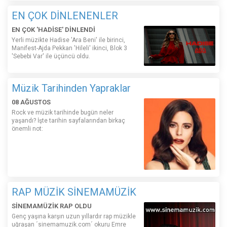
EN ÇOK DİNLENENLER
EN ÇOK 'HADİSE' DİNLENDİ
Yerli müzikte Hadise 'Ara Beni' ile birinci,
Manifest-Ajda Pekkan 'Hileli' ikinci, Blok 3
'Sebebi Var' ile üçüncü oldu.
Müzik Tarihinden Yapraklar
08 AĞUSTOS
Rock ve müzik tarihinde bugün neler
yaşandı? İşte tarihin sayfalarından birkaç
önemli not:
RAP MÜZİK SİNEMAMÜZİK
SİNEMAMÜZİK RAP OLDU
Genç yaşına karşın uzun yıllardır rap müzikle
uğraşan ´sinemamuzik.com´ okuru Emre