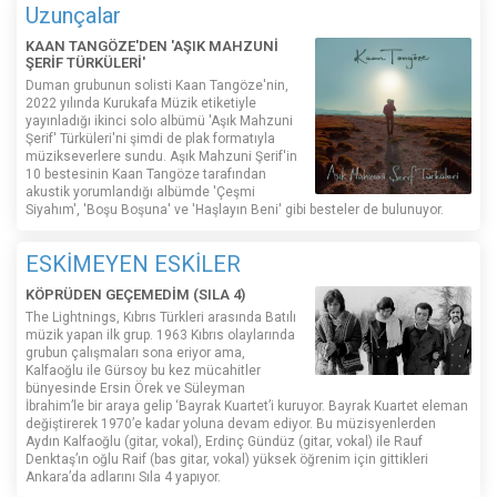
Uzunçalar
KAAN TANGÖZE'DEN 'AŞIK MAHZUNİ
ŞERİF TÜRKÜLERİ'
Duman grubunun solisti Kaan Tangöze'nin,
2022 yılında Kurukafa Müzik etiketiyle
yayınladığı ikinci solo albümü 'Aşık Mahzuni
Şerif' Türküleri'ni şimdi de plak formatıyla
müzikseverlere sundu. Aşık Mahzuni Şerif'in
10 bestesinin Kaan Tangöze tarafından
akustik yorumlandığı albümde 'Çeşmi
Siyahım', 'Boşu Boşuna' ve 'Haşlayın Beni' gibi besteler de bulunuyor.
ESKİMEYEN ESKİLER
KÖPRÜDEN GEÇEMEDİM (SILA 4)
The Lightnings, Kıbrıs Türkleri arasında Batılı
müzik yapan ilk grup. 1963 Kıbrıs olaylarında
grubun çalışmaları sona eriyor ama,
Kalfaoğlu ile Gürsoy bu kez mücahitler
bünyesinde Ersin Örek ve Süleyman
İbrahim’le bir araya gelip ‘Bayrak Kuartet’i kuruyor. Bayrak Kuartet eleman
değiştirerek 1970’e kadar yoluna devam ediyor. Bu müzisyenlerden
Aydın Kalfaoğlu (gitar, vokal), Erdinç Gündüz (gitar, vokal) ile Rauf
Denktaş’ın oğlu Raif (bas gitar, vokal) yüksek öğrenim için gittikleri
Ankara’da adlarını Sıla 4 yapıyor.