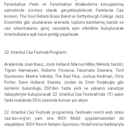
Fenerbahçe Parkı ve Fenerbahçe Khalkedon’a konuşlanmış
sahnelerde ücretsiz olarak gerçekleştirilecek Parklarda Caz
konseri, The Soul Rebels Brass Band ve Gettysburgh College Jazz
Ensemble gibi uluslararası arenada rüştünü kanıtlamış bando ve
caz orkestralarını, genç cazcılarla aynı etkinlikte buluşturarak
İstanbullulara açık hava şenliği yaşatacak.
22. İstanbul Caz Festivali Programı
Aralarında Joan Baez, Jools Holland, Marcus Miller, Melody Gardot,
Tigran Hamasyan, Roberto Fonseca, Fatumata Diawara, Tord
Gustavsen, Masha Vahdat, The Bad Plus, Joshua Redman, Chris
Potter, Dave Holland, Stanley Jordan ile Emin Fındıkoğlu gibi
isimlerin bulunduğu 250’den fazla yerli ve yabancı sanatçıyı
takipçileriyle buluşturacak 22. İstanbul Caz Festivali’nde 15’i aşkın
farklı mekânda 35’in üzerinde konser yer alıyor.
22. İstanbul Caz Festivali programına, festivalin resmî web sitesi
caz.iksv.org’un yanı sıra İKSV Mobil uygulamasından da
ulaşabiliyor. İKSV Resmi İletişim Sponsoru Vodafone’un katkılarıyla