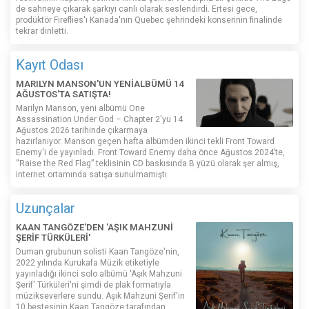
de sahneye çıkarak şarkıyı canlı olarak seslendirdi. Ertesi gece,
prodüktör Fireflies'ı Kanada'nın Quebec şehrindeki konserinin finalinde
tekrar dinletti.
Kayıt Odası
MARILYN MANSON'UN YENİALBÜMÜ 14
AĞUSTOS'TA SATIŞTA!
Marilyn Manson, yeni albümü One
Assassination Under God – Chapter 2'yu 14
Ağustos 2026 tarihinde çıkarmaya
hazırlanıyor. Manson geçen hafta albümden ikinci tekli Front Toward
Enemy'i de yayınladı. Front Toward Enemy daha önce Ağustos 2024’te,
“Raise the Red Flag” teklisinin CD baskısında B yüzü olarak şer almış,
internet ortamında satışa sunulmamıştı.
Uzunçalar
KAAN TANGÖZE'DEN 'AŞIK MAHZUNİ
ŞERİF TÜRKÜLERİ'
Duman grubunun solisti Kaan Tangöze'nin,
2022 yılında Kurukafa Müzik etiketiyle
yayınladığı ikinci solo albümü 'Aşık Mahzuni
Şerif' Türküleri'ni şimdi de plak formatıyla
müzikseverlere sundu. Aşık Mahzuni Şerif'in
10 bestesinin Kaan Tangöze tarafından