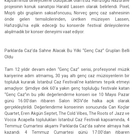
kapsamında dinleyicilerle buluşacak olan Ediz Hafızoğlu Nazdrave
projesinin konuk sanatçısı Harald Lassen olarak belirlendi. Pixel,
Mopti gibi grupların saksafoncusu, Norveç genç caz sahnesinin
önde gelen temsilcilerinden, üretken müzisyen Lassen,
Hafızoğlu’na eşlik edeceği bu konserde festival dinleyicilerine
alışılmadık bir konser deneyimi vaat ediyor.
Parklarda Caz’da Sahne Alacak Bu Yılki “Genç Caz” Grupları Belli
Oldu
Tam 12 yıldır devam eden “Genç Caz” serisi, profesyonel müzik
kariyerine adım atmamış, 30 yaş altı genç caz müzisyenlerin bir
topluluk kurarak İstanbul Caz Festivali’ne katılımını teşvik etmeyi
amaçlıyor. Şimdiye dek 60’a yakın genç topluluğu festivale katan
“Genç Caz”ın bu yılki değerlendirme konseri ise 10 Mayıs Pazar
günü 16.00’dan itibaren Salon İKSV’de halka açık olarak
gerçekleştirildi. Değerlendirme konserinin sonucunda Can Koçlar
Quartet, Eren Akgün Septet, The Cold Vibes, The Roots of Jazz ve
Vocca Acapella toplulukları İstanbul Caz Festivali kapsamında, 4
Temmuz Cumartesi akşamı Parklarda Caz’da sahne almaya hak
kazandı. 4 Temmuz Cumartesi günü 17.00’dan itibaren