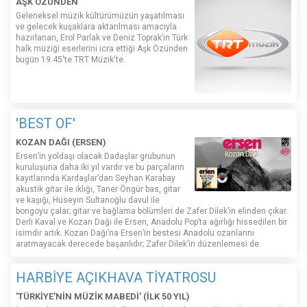
AŞK ÖZÜNDEN
Geleneksel müzik kültürümüzün yaşatılması
ve gelecek kuşaklara aktarılması amacıyla
hazırlanan, Erol Parlak ve Deniz Toprak’ın Türk
halk müziği eserlerini icra ettiği Aşk Özünden
bugün 19.45'te TRT Müzik'te.
'BEST OF'
KOZAN DAĞI (ERSEN)
Ersen’in yoldaşı olacak Dadaşlar grubunun
kuruluşuna daha iki yıl vardır ve bu parçaların
kayıtlarında Kardaşlar’dan Seyhan Karabay
akustik gitar ile ıklığı, Taner Öngür bas, gitar
ve kaşığı, Hüseyin Sultanoğlu davul ile
bongoyu çalar; gitar ve bağlama bölümleri de Zafer Dilek’in elinden çıkar.
Derli Kaval ve Kozan Dağı ile Ersen, Anadolu Pop’ta ağırlığı hissedilen bir
isimdir artık. Kozan Dağı’na Ersen’in bestesi Anadolu ozanlarını
aratmayacak derecede başarılıdır; Zafer Dilek’in düzenlemesi de.
HARBİYE AÇIKHAVA TİYATROSU
'TÜRKİYE'NİN MÜZİK MABEDİ' (İLK 50 YIL)