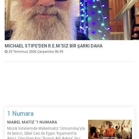
MICHAEL STIPE'DEN R.E.M.'SİZ BİR ŞARKI DAHA
29 Temmuz 2026 Çarşamba 06:39
1 Numara
MABEL MATİZ '1 NUMARA
Müzik listelerinde Mabelmatiz ‘Umrumdışı'yla
ile birinci, Sibel Can ile Eypio 'Kıyamam'la
ikinci, Oğuzhan Koç 'Bunun Adı Aşksa' ile i