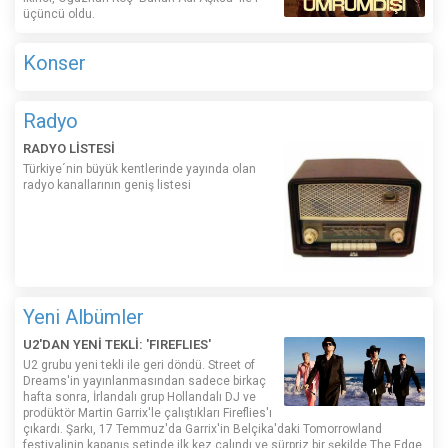
üçüncü oldu.
Konser
Radyo
RADYO LİSTESİ
Türkiye´nin büyük kentlerinde yayında olan
radyo kanallarının geniş listesi
Yeni Albümler
U2'DAN YENİ TEKLİ: 'FIREFLIES'
U2 grubu yeni tekli ile geri döndü. Street of
Dreams'in yayınlanmasından sadece birkaç
hafta sonra, İrlandalı grup Hollandalı DJ ve
prodüktör Martin Garrix'le çalıştıkları Fireflies'ı
çıkardı. Şarkı, 17 Temmuz'da Garrix'in Belçika'daki Tomorrowland
festivalinin kapanış setinde ilk kez çalındı ​​ve sürpriz bir şekilde The Edge