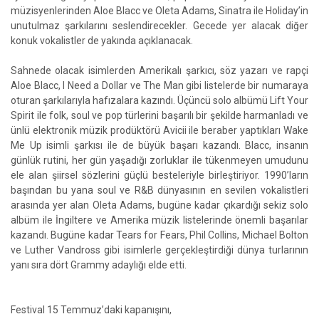
müzisyenlerinden Aloe Blacc ve Oleta Adams, Sinatra ile Holiday’in
unutulmaz şarkılarını seslendirecekler. Gecede yer alacak diğer
konuk vokalistler de yakında açıklanacak.
Sahnede olacak isimlerden Amerikalı şarkıcı, söz yazarı ve rapçi
Aloe Blacc, I Need a Dollar ve The Man gibi listelerde bir numaraya
oturan şarkılarıyla hafızalara kazındı. Üçüncü solo albümü Lift Your
Spirit ile folk, soul ve pop türlerini başarılı bir şekilde harmanladı ve
ünlü elektronik müzik prodüktörü Avicii ile beraber yaptıkları Wake
Me Up isimli şarkısı ile de büyük başarı kazandı. Blacc, insanın
günlük rutini, her gün yaşadığı zorluklar ile tükenmeyen umudunu
ele alan şiirsel sözlerini güçlü besteleriyle birleştiriyor. 1990’ların
başından bu yana soul ve R&B dünyasının en sevilen vokalistleri
arasında yer alan Oleta Adams, bugüne kadar çıkardığı sekiz solo
albüm ile İngiltere ve Amerika müzik listelerinde önemli başarılar
kazandı. Bugüne kadar Tears for Fears, Phil Collins, Michael Bolton
ve Luther Vandross gibi isimlerle gerçekleştirdiği dünya turlarının
yanı sıra dört Grammy adaylığı elde etti.
Festival 15 Temmuz’daki kapanışını,