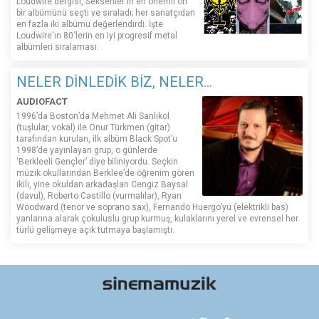
Loudwire dergisi, Seksenler'in en önemli on
bir albümünü seçti ve sıraladı; her sanatçıdan
en fazla iki albümü değerlendirdi. İşte
Loudwire'ın 80'lerin en iyi progresif metal
albümleri sıralaması:
NELER DİNLEDİK BİZ, NELER...
AUDIOFACT
1996’da Boston’da Mehmet Ali Sanlıkol
(tuşlular, vokal) ile Onur Türkmen (gitar)
tarafından kurulan, ilk albüm Black Spot’u
1998’de yayınlayan grup, o günlerde
‘Berkleeli Gençler’ diye biliniyordu. Seçkin
müzik okullarından Berklee’de öğrenim gören
ikili, yine okuldan arkadaşları Cengiz Baysal
(davul), Roberto Castillo (vurmalılar), Ryan
Woodward (tenor ve soprano sax), Fernando Huergo’yu (elektrikli bas)
yanlarına alarak çokuluslu grup kurmuş, kulaklarını yerel ve evrensel her
türlü gelişmeye açık tutmaya başlamıştı.