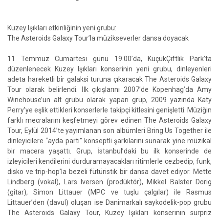
Kuzey Işıkları etkinliğinin yeni grubu:
The Asteroids Galaxy Tour’la müzikseverler dansa doyacak
11 Temmuz Cumartesi günü 19.00’da, KüçükÇiftlik Park’ta
düzenlenecek Kuzey Işıkları konserinin yeni grubu, dinleyenleri
adeta hareketli bir galaksi turuna çıkaracak The Asteroids Galaxy
Tour olarak belirlendi. İlk çıkışlarını 2007’de Kopenhag’da Amy
Winehouse’un alt grubu olarak yapan grup, 2009 yazında Katy
Perry’ye eşlik ettikleri konserlerle takipçi kitlesini genişletti. Müziğin
farklı mecralarını keşfetmeyi görev edinen The Asteroids Galaxy
Tour, Eylül 2014’te yayımlanan son albümleri Bring Us Together ile
dinleyicilere “ayda parti” konseptli şarkılarını sunarak yine müzikal
bir macera yaşattı. Grup, İstanbul’daki bu ilk konserinde de
izleyicileri kendilerini durduramayacakları ritimlerle cezbedip, funk,
disko ve trip-hop’la bezeli fütüristik bir dansa davet ediyor. Mette
Lindberg (vokal), Lars Iversen (prodüktör), Mikkel Balster Dorig
(gitar), Simon Littauer (MPC ve tuşlu çalgılar) ile Rasmus
Littauer’den (davul) oluşan ise Danimarkalı saykodelik-pop grubu
The Asteroids Galaxy Tour, Kuzey Işıkları konserinin sürpriz