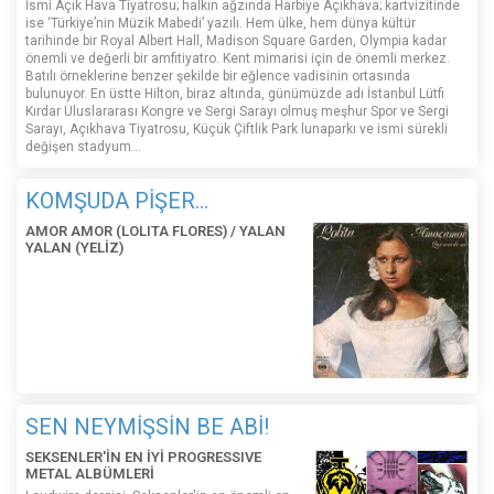
İsmi Açık Hava Tiyatrosu; halkın ağzında Harbiye Açıkhava; kartvizitinde
ise ‘Türkiye’nin Müzik Mabedi’ yazılı. Hem ülke, hem dünya kültür
tarihinde bir Royal Albert Hall, Madison Square Garden, Olympia kadar
önemli ve değerli bir amfitiyatro. Kent mimarisi için de önemli merkez.
Batılı örneklerine benzer şekilde bir eğlence vadisinin ortasında
bulunuyor. En üstte Hilton, biraz altında, günümüzde adı İstanbul Lütfi
Kırdar Uluslararası Kongre ve Sergi Sarayı olmuş meşhur Spor ve Sergi
Sarayı, Açıkhava Tiyatrosu, Küçük Çiftlik Park lunaparkı ve ismi sürekli
değişen stadyum…
KOMŞUDA PİŞER...
AMOR AMOR (LOLITA FLORES) / YALAN
YALAN (YELİZ)
SEN NEYMİŞSİN BE ABİ!
SEKSENLER'İN EN İYİ PROGRESSIVE
METAL ALBÜMLERİ