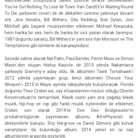
Nashville’deki stüdyosuna daveti üzerine birlikte besteledikleri
You’ve Got Nothing To Lose ile Town Van Zandt’s’ın Waiting Round
To Die şarkısının cover’ı ile de dikkatleri üzerine çekmeye devam
etti. Jimi Hendrix, Bill Withers, Otis Redding, Bob Dylan, Joni
Mitchell gibi başarılı müzisyenden etkilenen Michael Kiwanuka,
hem harika bir ses, hem de harika bir söz yazarı olarak tanınıyor.
1987 doğumlu sanatçı, Bill Withers’ın yanı sıra Van Morrison ve The
Temptations gibi isimlerle de karşılaştırılıyor.
Gecede sahne alacak Nai Palm, Paul Bender, Perrin Moss ve Simon
Mavin´den oluşan Hiatus Kaiyote de 2013 yılında Nakamarra
şarkısıyla Grammy´e aday oldu. İlk albümleri Tawk Tomahawk´ı
2012 yılında yayımlayan grup, ikinci albümleri Choose Your
Weapon´ı 2015´in Mayıs ayında takipçileriyle buluşturacak. Florida
doğumlu Theo Croker ise, caz efsanelerinin mezun olduğu Oberlin
Konservatuarı’nı tamamladı. Klasik cazın yanı sıra çağdaş klasik
müzik, hip-hop ve rap gibi farklı müzik türlerinden de etkilenen
Croker, son olarak 2014’te Dee Dee Bridgewater’ın
prodüktörlüğünde yayımlanan albümü AfroPhysicist ile
dinleyicilerle buluştu. Roy Hargrove ve David Gilmore gibi konuk
sanatçıların da bulunduğu albüm, 2014 yılının en iyi caz
albümlerinin arasında gösterildi.