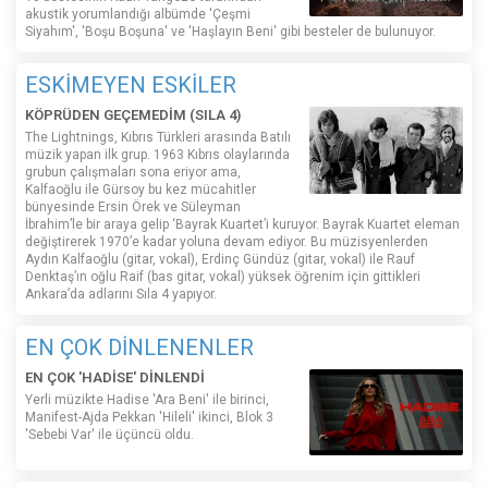
akustik yorumlandığı albümde 'Çeşmi
Siyahım', 'Boşu Boşuna' ve 'Haşlayın Beni' gibi besteler de bulunuyor.
ESKİMEYEN ESKİLER
KÖPRÜDEN GEÇEMEDİM (SILA 4)
The Lightnings, Kıbrıs Türkleri arasında Batılı
müzik yapan ilk grup. 1963 Kıbrıs olaylarında
grubun çalışmaları sona eriyor ama,
Kalfaoğlu ile Gürsoy bu kez mücahitler
bünyesinde Ersin Örek ve Süleyman
İbrahim’le bir araya gelip ‘Bayrak Kuartet’i kuruyor. Bayrak Kuartet eleman
değiştirerek 1970’e kadar yoluna devam ediyor. Bu müzisyenlerden
Aydın Kalfaoğlu (gitar, vokal), Erdinç Gündüz (gitar, vokal) ile Rauf
Denktaş’ın oğlu Raif (bas gitar, vokal) yüksek öğrenim için gittikleri
Ankara’da adlarını Sıla 4 yapıyor.
EN ÇOK DİNLENENLER
EN ÇOK 'HADİSE' DİNLENDİ
Yerli müzikte Hadise 'Ara Beni' ile birinci,
Manifest-Ajda Pekkan 'Hileli' ikinci, Blok 3
'Sebebi Var' ile üçüncü oldu.