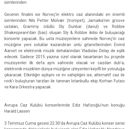
isimlerinden.
Gecenin finalini ise Norveç’in elektro caz alanındaki en önemli
isimlerinden Nils Petter Molvær (trompet), Jamaika’nın groove
ustaları, Grammy ödüllü Sly Dunbar (davul) ve Robbie
Shakespeare’dan (bas) oluşan Sly & Robbie ikilisi ile buluşacağı
konserle yapacak. Bu usta müzisyenlere sahnede Norveç’in caz
müziğine yeni soluklar kazandıran ünlü gitaristlerinden Eivind
Aarset ve elektronik müzik dehalarından Vladislav Delay de eşlik
edecek. Sadece 2015 yazına özel olarak tasarlanan bu projede
müzisyenler ilk defa aynı sahnede olacak ve cazdan dub’a,
elektronik müzikten dünya müziğine izleyenleri keyifli bir yolculuğa
çıkaracak. Etkinliğin açılışını ve ev sahipliğini ise, alternatif caz ile
rock’ı buluşturan tarzları ile tanınan İstanbullu ekip Korhan Futacı
ve Kara Orkestra yapacak.
Avrupa Caz Kulübü konserlerinde Ediz Hafızoğlu’nun konuğu
Harald Lassen
3 Temmuz Cuma gecesi 22.30’da Avrupa Caz Kulübü konser serisi