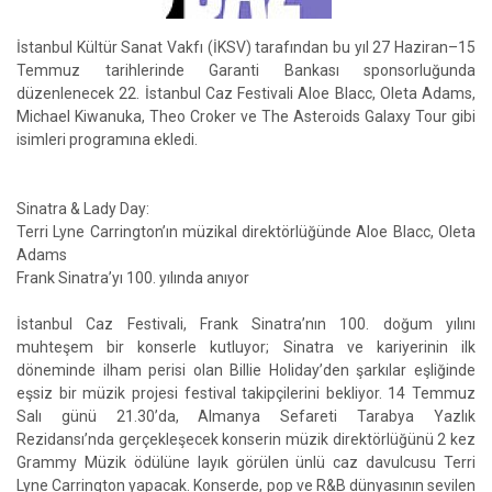
İstanbul Kültür Sanat Vakfı (İKSV) tarafından bu yıl 27 Haziran–15
Temmuz tarihlerinde Garanti Bankası sponsorluğunda
düzenlenecek 22. İstanbul Caz Festivali Aloe Blacc, Oleta Adams,
Michael Kiwanuka, Theo Croker ve The Asteroids Galaxy Tour gibi
isimleri programına ekledi.
Sinatra & Lady Day:
Terri Lyne Carrington’ın müzikal direktörlüğünde Aloe Blacc, Oleta
Adams
Frank Sinatra’yı 100. yılında anıyor
İstanbul Caz Festivali, Frank Sinatra’nın 100. doğum yılını
muhteşem bir konserle kutluyor; Sinatra ve kariyerinin ilk
döneminde ilham perisi olan Billie Holiday’den şarkılar eşliğinde
eşsiz bir müzik projesi festival takipçilerini bekliyor. 14 Temmuz
Salı günü 21.30’da, Almanya Sefareti Tarabya Yazlık
Rezidansı’nda gerçekleşecek konserin müzik direktörlüğünü 2 kez
Grammy Müzik ödülüne layık görülen ünlü caz davulcusu Terri
Lyne Carrington yapacak. Konserde, pop ve R&B dünyasının sevilen