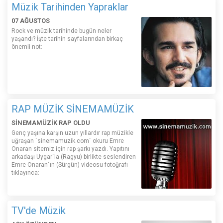
Müzik Tarihinden Yapraklar
07 AĞUSTOS
Rock ve müzik tarihinde bugün neler
yaşandı? İşte tarihin sayfalarından birkaç
önemli not:
RAP MÜZİK SİNEMAMÜZİK
SİNEMAMÜZİK RAP OLDU
Genç yaşına karşın uzun yıllardır rap müzikle
uğraşan ´sinemamuzik.com´ okuru Emre
Onaran sitemiz için rap şarkı yazdı. Yapıtını
arkadaşı Uygar´la (Ragyu) birlikte seslendiren
Emre Onaran´ın (Sürgün) videosu fotoğrafı
tıklayınca:
TV'de Müzik