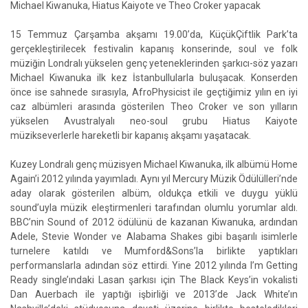
Michael Kiwanuka, Hiatus Kaiyote ve Theo Croker yapacak
15 Temmuz Çarşamba akşamı 19.00’da, KüçükÇiftlik Park’ta
gerçekleştirilecek festivalin kapanış konserinde, soul ve folk
müziğin Londralı yükselen genç yeteneklerinden şarkıcı-söz yazarı
Michael Kiwanuka ilk kez İstanbullularla buluşacak. Konserden
önce ise sahnede sırasıyla, AfroPhysicist ile geçtiğimiz yılın en iyi
caz albümleri arasında gösterilen Theo Croker ve son yılların
yükselen Avustralyalı neo-soul grubu Hiatus Kaiyote
müzikseverlerle hareketli bir kapanış akşamı yaşatacak.
Kuzey Londralı genç müzisyen Michael Kiwanuka, ilk albümü Home
Again’i 2012 yılında yayımladı. Aynı yıl Mercury Müzik Ödülülleri’nde
aday olarak gösterilen albüm, oldukça etkili ve duygu yüklü
sound’uyla müzik eleştirmenleri tarafından olumlu yorumlar aldı.
BBC’nin Sound of 2012 ödülünü de kazanan Kiwanuka, ardından
Adele, Stevie Wonder ve Alabama Shakes gibi başarılı isimlerle
turnelere katıldı ve Mumford&Sons’la birlikte yaptıkları
performanslarla adından söz ettirdi. Yine 2012 yılında I’m Getting
Ready single’ındaki Lasan şarkısı için The Black Keys’in vokalisti
Dan Auerbach ile yaptığı işbirliği ve 2013’de Jack White’ın