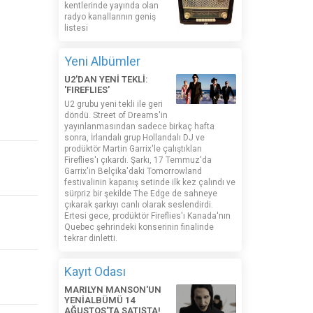
kentlerinde yayında olan
radyo kanallarının geniş
listesi
Yeni Albümler
U2'DAN YENİ TEKLİ:
'FIREFLIES'
U2 grubu yeni tekli ile geri
döndü. Street of Dreams'in
yayınlanmasından sadece birkaç hafta
sonra, İrlandalı grup Hollandalı DJ ve
prodüktör Martin Garrix'le çalıştıkları
Fireflies'ı çıkardı. Şarkı, 17 Temmuz'da
Garrix'in Belçika'daki Tomorrowland
festivalinin kapanış setinde ilk kez çalındı ​​ve
sürpriz bir şekilde The Edge de sahneye
çıkarak şarkıyı canlı olarak seslendirdi.
Ertesi gece, prodüktör Fireflies'ı Kanada'nın
Quebec şehrindeki konserinin finalinde
tekrar dinletti.
Kayıt Odası
MARILYN MANSON'UN
YENİALBÜMÜ 14
AĞUSTOS'TA SATIŞTA!