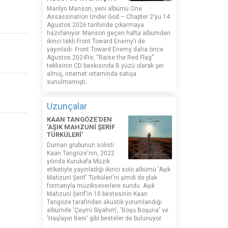
Marilyn Manson, yeni albümü One
Assassination Under God – Chapter 2'yu 14
Ağustos 2026 tarihinde çıkarmaya
hazırlanıyor. Manson geçen hafta albümden
ikinci tekli Front Toward Enemy'i de
yayınladı. Front Toward Enemy daha önce
Ağustos 2024’te, “Raise the Red Flag”
teklisinin CD baskısında B yüzü olarak şer
almış, internet ortamında satışa
sunulmamıştı.
Uzunçalar
KAAN TANGÖZE'DEN
'AŞIK MAHZUNİ ŞERİF
TÜRKÜLERİ'
Duman grubunun solisti
Kaan Tangöze'nin, 2022
yılında Kurukafa Müzik
etiketiyle yayınladığı ikinci solo albümü 'Aşık
Mahzuni Şerif' Türküleri'ni şimdi de plak
formatıyla müzikseverlere sundu. Aşık
Mahzuni Şerif'in 10 bestesinin Kaan
Tangöze tarafından akustik yorumlandığı
albümde 'Çeşmi Siyahım', 'Boşu Boşuna' ve
'Haşlayın Beni' gibi besteler de bulunuyor.