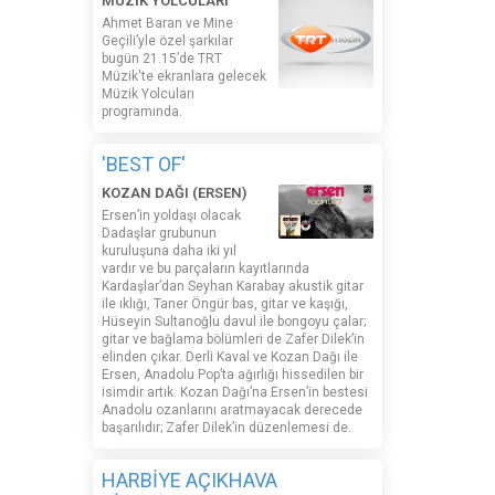
MÜZİK YOLCULARI
Ahmet Baran ve Mine
Geçili’yle özel şarkılar
bugün 21.15’de TRT
Müzik'te ekranlara gelecek
Müzik Yolcuları
programında.
'BEST OF'
KOZAN DAĞI (ERSEN)
Ersen’in yoldaşı olacak
Dadaşlar grubunun
kuruluşuna daha iki yıl
vardır ve bu parçaların kayıtlarında
Kardaşlar’dan Seyhan Karabay akustik gitar
ile ıklığı, Taner Öngür bas, gitar ve kaşığı,
Hüseyin Sultanoğlu davul ile bongoyu çalar;
gitar ve bağlama bölümleri de Zafer Dilek’in
elinden çıkar. Derli Kaval ve Kozan Dağı ile
Ersen, Anadolu Pop’ta ağırlığı hissedilen bir
isimdir artık. Kozan Dağı’na Ersen’in bestesi
Anadolu ozanlarını aratmayacak derecede
başarılıdır; Zafer Dilek’in düzenlemesi de.
HARBİYE AÇIKHAVA