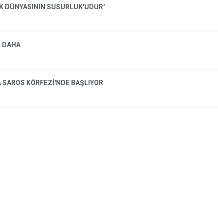
İK DÜNYASININ SUSURLUK'UDUR'
I DAHA
A SAROS KÖRFEZİ'NDE BAŞLIYOR