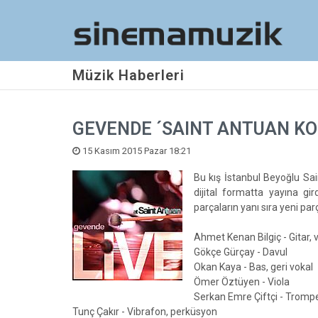
Müzik Haberleri
GEVENDE ´SAINT ANTUAN KO
15 Kasım 2015 Pazar 18:21
Bu kış İstanbul Beyoğlu Sa
dijital formatta yayına gi
parçaların yanı sıra yeni par
Ahmet Kenan Bilgiç - Gitar, 
Gökçe Gürçay - Davul
Okan Kaya - Bas, geri vokal
Ömer Öztüyen - Viola
Serkan Emre Çiftçi - Tromp
Tunç Çakır - Vibrafon, perküsyon