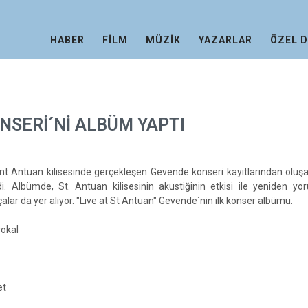
HABER
FİLM
MÜZİK
YAZARLAR
ÖZEL 
NSERİ´Nİ ALBÜM YAPTI
int Antuan kilisesinde gerçekleşen Gevende konseri kayıtlarından olu
rdi. Albümde, St. Antuan kilisesinin akustiğinin etkisi ile yeniden y
çalar da yer alıyor. "Live at St Antuan" Gevende´nin ilk konser albümü.
vokal
et