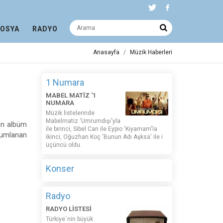
DOSYA
RADYO
Anasayfa
Müzik Haberleri
1 Numara
MABEL MATİZ '1
NUMARA
Müzik listelerinde
Mabelmatiz ‘Umrumdışı'yla
şan albüm
ile birinci, Sibel Can ile Eypio 'Kıyamam'la
orumlanan
ikinci, Oğuzhan Koç 'Bunun Adı Aşksa' ile i
üçüncü oldu.
Konser
Radyo
RADYO LİSTESİ
Türkiye´nin büyük