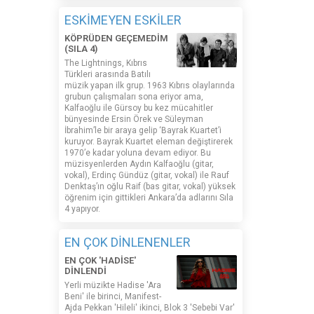
ESKİMEYEN ESKİLER
KÖPRÜDEN GEÇEMEDİM
(SILA 4)
The Lightnings, Kıbrıs
Türkleri arasında Batılı
müzik yapan ilk grup. 1963 Kıbrıs olaylarında
grubun çalışmaları sona eriyor ama,
Kalfaoğlu ile Gürsoy bu kez mücahitler
bünyesinde Ersin Örek ve Süleyman
İbrahim’le bir araya gelip ‘Bayrak Kuartet’i
kuruyor. Bayrak Kuartet eleman değiştirerek
1970’e kadar yoluna devam ediyor. Bu
müzisyenlerden Aydın Kalfaoğlu (gitar,
vokal), Erdinç Gündüz (gitar, vokal) ile Rauf
Denktaş’ın oğlu Raif (bas gitar, vokal) yüksek
öğrenim için gittikleri Ankara’da adlarını Sıla
4 yapıyor.
EN ÇOK DİNLENENLER
EN ÇOK 'HADİSE'
DİNLENDİ
Yerli müzikte Hadise 'Ara
Beni' ile birinci, Manifest-
Ajda Pekkan 'Hileli' ikinci, Blok 3 'Sebebi Var'