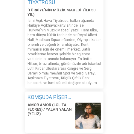
TİYATROSU
'TÜRKİYE'NİN MÜZİK MABEDİ' (İLK 50
YIL)
İsmi Açık Hava Tiyatrosu; halkın ağzında
Harbiye Açıkhava; kartvizitinde ise
‘Türkiye’nin Müzik Mabedi’ yazılı. Hem ülke,
hem dünya kültür tarihinde bir Royal Albert
Hall, Madison Square Garden, Olympia kadar
önemli ve değerli bir amfitiyatro. Kent
mimarisi için de önemli merkez. Batılı
örneklerine benzer şekilde bir eğlence
vadisinin ortasında bulunuyor. En üstte
Hilton, biraz altında, günümüzde adı İstanbul
Lütfi Kırdar Uluslararası Kongre ve Sergi
Sarayı olmuş meşhur Spor ve Sergi Sarayı,
Açıkhava Tiyatrosu, Küçük Çiftlik Park
lunaparkı ve ismi sürekli değişen stadyum…
KOMŞUDA PİŞER...
AMOR AMOR (LOLITA
FLORES) / YALAN YALAN
(YELİZ)