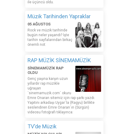
ile üçüncü oldu.
Müzik Tarihinden Yapraklar
05 AĞUSTOS
Rock ve müzik tarihinde
bugün neler yaşandı? İşte
tarihin sayfalarından birkaç
önemli not:
RAP MÜZİK SİNEMAMÜZİK
SİNEMAMÜZİK RAP
OLDU
Genç yaşına karşın uzun
yıllardır rap müzikle
uğraşan
´sinemamuzik.com´ okuru
Emre Onaran sitemiz için rap şarkı yazdı.
Yapıtını arkadaşı Uygar´la (Ragyu) birlikte
seslendiren Emre Onaran´ın (Sürgün)
videosu fotoğrafı tıklayınca:
TV'de Müzik