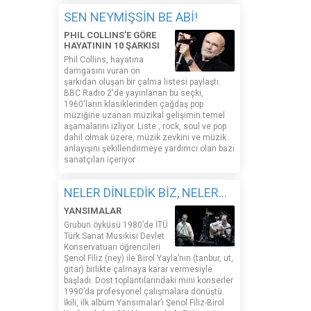
SEN NEYMİŞSİN BE ABİ!
PHIL COLLINS'E GÖRE
HAYATININ 10 ŞARKISI
Phil Collins, hayatına
damgasını vuran on
şarkıdan oluşan bir çalma listesi paylaştı.
BBC Radio 2'de yayınlanan bu seçki,
1960'ların klasiklerinden çağdaş pop
müziğine uzanan müzikal gelişimin temel
aşamalarını izliyor. Liste , rock, soul ve pop
dahil olmak üzere, müzik zevkini ve müzik
anlayışını şekillendirmeye yardımcı olan bazı
sanatçıları içeriyor .
NELER DİNLEDİK BİZ, NELER...
YANSIMALAR
Grubun öyküsü 1980’de İTÜ
Türk Sanat Musikisi Devlet
Konservatuarı öğrencileri
Şenol Filiz (ney) ile Birol Yayla’nın (tanbur, ut,
gitar) birlikte çalmaya karar vermesiyle
başladı. Dost toplantılarındaki mini konserler
1990’da profesyonel çalışmalara dönüştü.
İkili, ilk albüm Yansımalar’ı Şenol Filiz-Birol