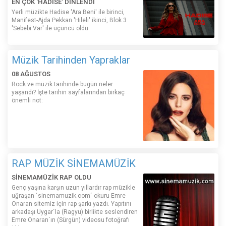
EN ÇOK 'HADİSE' DİNLENDİ
Yerli müzikte Hadise 'Ara Beni' ile birinci,
Manifest-Ajda Pekkan 'Hileli' ikinci, Blok 3
'Sebebi Var' ile üçüncü oldu.
Müzik Tarihinden Yapraklar
08 AĞUSTOS
Rock ve müzik tarihinde bugün neler
yaşandı? İşte tarihin sayfalarından birkaç
önemli not:
RAP MÜZİK SİNEMAMÜZİK
SİNEMAMÜZİK RAP OLDU
Genç yaşına karşın uzun yıllardır rap müzikle
uğraşan ´sinemamuzik.com´ okuru Emre
Onaran sitemiz için rap şarkı yazdı. Yapıtını
arkadaşı Uygar´la (Ragyu) birlikte seslendiren
Emre Onaran´ın (Sürgün) videosu fotoğrafı