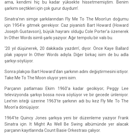
ama, kendimi hiç bu kadar yüksekte hissetmemiştim. Benim
şarkımı seçtikleri için çok gurur duydum’.
Sinatra’nın simge şarkılarından Fly Me To The Moon’un doğumu
için 1954’e gitmek gerekiyor. Caz piyanisti Bart Howard (Howard
Joseph Gustavson), büyük hayranı olduğu Cole Porter’a özenerek
In Other Words isimli şarkı yazıyor. Ağır tempolu bir vals bu.
‘20 yıl düşünerek, 20 dakikada yazdım’, diyor. Önce Kaye Ballard
plak yapıyor In Other Words adıyla. Diğer birkaç isim de bu adla
şarkıyı söylüyor.
Sonra plakçısı Bart Howard’dan şarkının adını değiştirmesini istiyor.
Take Me To The Moon oluyor yeni isim.
Parçanın patlaması Ekim 1960’a kadar gecikiyor; Peggy Lee
televizyonda şarkıyı bossa nova söylüyor ve bir gecede ünleniyor.
Lee’nin isteği üzerine 1963’te şarkının adı bu kez Fly Me To The
Moon’a dönüşüyor.
1964’te Quincy Jones şarkıya yeni bir düzenleme yazıyor Frank
Sinatra için. It Might As Well Be Swing albümünde yer alacak
parçanın kayıtlarında Count Basie Orkestrası çalıyor.