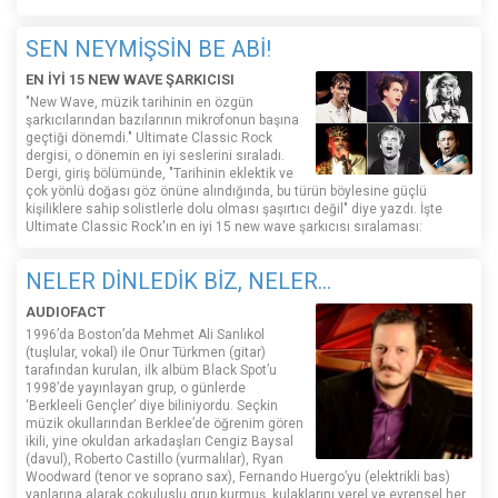
SEN NEYMİŞSİN BE ABİ!
EN İYİ 15 NEW WAVE ŞARKICISI
"New Wave, müzik tarihinin en özgün
şarkıcılarından bazılarının mikrofonun başına
geçtiği dönemdi." Ultimate Classic Rock
dergisi, o dönemin en iyi seslerini sıraladı.
Dergi, giriş bölümünde, "Tarihinin eklektik ve
çok yönlü doğası göz önüne alındığında, bu türün böylesine güçlü
kişiliklere sahip solistlerle dolu olması şaşırtıcı değil" diye yazdı. İşte
Ultimate Classic Rock'ın en iyi 15 new wave şarkıcısı sıralaması:
NELER DİNLEDİK BİZ, NELER...
AUDIOFACT
1996’da Boston’da Mehmet Ali Sanlıkol
(tuşlular, vokal) ile Onur Türkmen (gitar)
tarafından kurulan, ilk albüm Black Spot’u
1998’de yayınlayan grup, o günlerde
‘Berkleeli Gençler’ diye biliniyordu. Seçkin
müzik okullarından Berklee’de öğrenim gören
ikili, yine okuldan arkadaşları Cengiz Baysal
(davul), Roberto Castillo (vurmalılar), Ryan
Woodward (tenor ve soprano sax), Fernando Huergo’yu (elektrikli bas)
yanlarına alarak çokuluslu grup kurmuş, kulaklarını yerel ve evrensel her