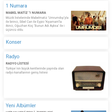
1 Numara
MABEL MATİZ '1 NUMARA
Müzik listelerinde Mabelmatiz ‘Umrumdışı'yla
ile birinci, Sibel Can ile Eypio 'Kıyamam'la
ikinci, Oğuzhan Koç 'Bunun Adı Aşksa' ile i
üçüncü oldu.
Konser
Radyo
RADYO LİSTESİ
Türkiye´nin büyük kentlerinde yayında olan
radyo kanallarının geniş listesi
Yeni Albümler