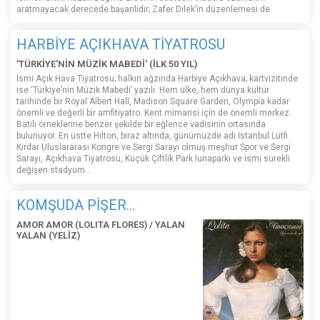
aratmayacak derecede başarılıdır; Zafer Dilek’in düzenlemesi de.
HARBİYE AÇIKHAVA TİYATROSU
'TÜRKİYE'NİN MÜZİK MABEDİ' (İLK 50 YIL)
İsmi Açık Hava Tiyatrosu; halkın ağzında Harbiye Açıkhava; kartvizitinde
ise ‘Türkiye’nin Müzik Mabedi’ yazılı. Hem ülke, hem dünya kültür
tarihinde bir Royal Albert Hall, Madison Square Garden, Olympia kadar
önemli ve değerli bir amfitiyatro. Kent mimarisi için de önemli merkez.
Batılı örneklerine benzer şekilde bir eğlence vadisinin ortasında
bulunuyor. En üstte Hilton, biraz altında, günümüzde adı İstanbul Lütfi
Kırdar Uluslararası Kongre ve Sergi Sarayı olmuş meşhur Spor ve Sergi
Sarayı, Açıkhava Tiyatrosu, Küçük Çiftlik Park lunaparkı ve ismi sürekli
değişen stadyum…
KOMŞUDA PİŞER...
AMOR AMOR (LOLITA FLORES) / YALAN
YALAN (YELİZ)