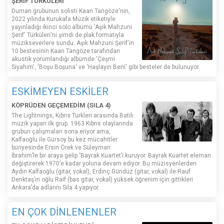
ŞERİF TÜRKÜLERİ'
Duman grubunun solisti Kaan Tangöze'nin,
2022 yılında Kurukafa Müzik etiketiyle
yayınladığı ikinci solo albümü 'Aşık Mahzuni
Şerif' Türküleri'ni şimdi de plak formatıyla
müzikseverlere sundu. Aşık Mahzuni Şerif'in
10 bestesinin Kaan Tangöze tarafından
akustik yorumlandığı albümde 'Çeşmi
Siyahım', 'Boşu Boşuna' ve 'Haşlayın Beni' gibi besteler de bulunuyor.
ESKİMEYEN ESKİLER
KÖPRÜDEN GEÇEMEDİM (SILA 4)
The Lightnings, Kıbrıs Türkleri arasında Batılı
müzik yapan ilk grup. 1963 Kıbrıs olaylarında
grubun çalışmaları sona eriyor ama,
Kalfaoğlu ile Gürsoy bu kez mücahitler
bünyesinde Ersin Örek ve Süleyman
İbrahim’le bir araya gelip ‘Bayrak Kuartet’i kuruyor. Bayrak Kuartet eleman
değiştirerek 1970’e kadar yoluna devam ediyor. Bu müzisyenlerden
Aydın Kalfaoğlu (gitar, vokal), Erdinç Gündüz (gitar, vokal) ile Rauf
Denktaş’ın oğlu Raif (bas gitar, vokal) yüksek öğrenim için gittikleri
Ankara’da adlarını Sıla 4 yapıyor.
EN ÇOK DİNLENENLER