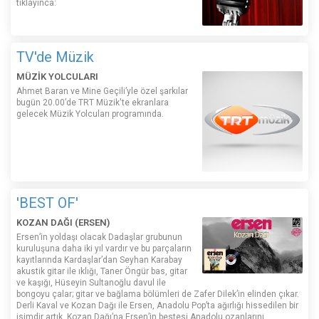
tıklayınca:
TV'de Müzik
MÜZİK YOLCULARI
Ahmet Baran ve Mine Geçili’yle özel şarkılar
bugün 20.00’de TRT Müzik'te ekranlara
gelecek Müzik Yolcuları programında.
'BEST OF'
KOZAN DAĞI (ERSEN)
Ersen’in yoldaşı olacak Dadaşlar grubunun
kuruluşuna daha iki yıl vardır ve bu parçaların
kayıtlarında Kardaşlar’dan Seyhan Karabay
akustik gitar ile ıklığı, Taner Öngür bas, gitar
ve kaşığı, Hüseyin Sultanoğlu davul ile
bongoyu çalar; gitar ve bağlama bölümleri de Zafer Dilek’in elinden çıkar.
Derli Kaval ve Kozan Dağı ile Ersen, Anadolu Pop’ta ağırlığı hissedilen bir
isimdir artık. Kozan Dağı’na Ersen’in bestesi Anadolu ozanlarını