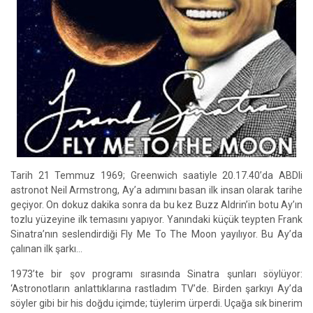
Tarih 21 Temmuz 1969; Greenwich saatiyle 20.17.40’da ABDli
astronot Neil Armstrong, Ay’a adımını basan ilk insan olarak tarihe
geçiyor. On dokuz dakika sonra da bu kez Buzz Aldrin’in botu Ay’ın
tozlu yüzeyine ilk temasını yapıyor. Yanındaki küçük teypten Frank
Sinatra’nın seslendirdiği Fly Me To The Moon yayılıyor. Bu Ay’da
çalınan ilk şarkı…
1973’te bir şov programı sırasında Sinatra şunları söylüyor:
‘Astronotların anlattıklarına rastladım TV’de. Birden şarkıyı Ay’da
söyler gibi bir his doğdu içimde; tüylerim ürperdi. Uçağa sık binerim