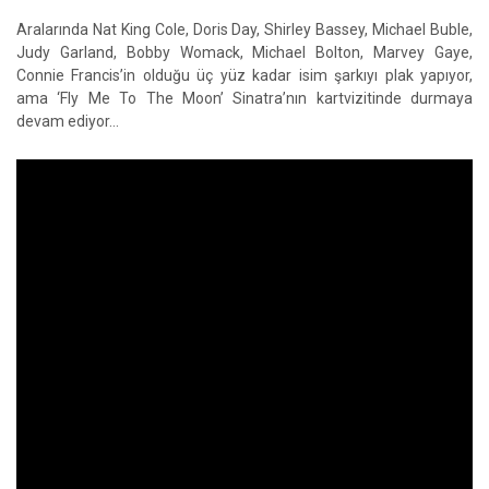
Aralarında Nat King Cole, Doris Day, Shirley Bassey, Michael Buble,
Judy Garland, Bobby Womack, Michael Bolton, Marvey Gaye,
Connie Francis’in olduğu üç yüz kadar isim şarkıyı plak yapıyor,
ama ‘Fly Me To The Moon’ Sinatra’nın kartvizitinde durmaya
devam ediyor…