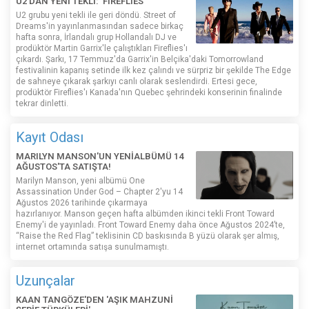
U2'DAN YENİ TEKLİ: 'FIREFLIES'
U2 grubu yeni tekli ile geri döndü. Street of
Dreams'in yayınlanmasından sadece birkaç
hafta sonra, İrlandalı grup Hollandalı DJ ve
prodüktör Martin Garrix'le çalıştıkları Fireflies'ı
çıkardı. Şarkı, 17 Temmuz'da Garrix'in Belçika'daki Tomorrowland
festivalinin kapanış setinde ilk kez çalındı ​​ve sürpriz bir şekilde The Edge
de sahneye çıkarak şarkıyı canlı olarak seslendirdi. Ertesi gece,
prodüktör Fireflies'ı Kanada'nın Quebec şehrindeki konserinin finalinde
tekrar dinletti.
Kayıt Odası
MARILYN MANSON'UN YENİALBÜMÜ 14
AĞUSTOS'TA SATIŞTA!
Marilyn Manson, yeni albümü One
Assassination Under God – Chapter 2'yu 14
Ağustos 2026 tarihinde çıkarmaya
hazırlanıyor. Manson geçen hafta albümden ikinci tekli Front Toward
Enemy'i de yayınladı. Front Toward Enemy daha önce Ağustos 2024’te,
“Raise the Red Flag” teklisinin CD baskısında B yüzü olarak şer almış,
internet ortamında satışa sunulmamıştı.
Uzunçalar
KAAN TANGÖZE'DEN 'AŞIK MAHZUNİ