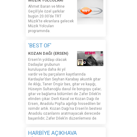
MÜZİK YOLCULARI
Ahmet Baran ve Mine
Geçili’yle özel şarkılar
bugün 20.00’de TRT
Müzik'te ekranlara gelecek
Müzik Yolcuları
programında.
'BEST OF'
KOZAN DAĞI (ERSEN)
Ersen’in yoldaşı olacak
Dadaşlar grubunun
kuruluşuna daha iki yıl
vardır ve bu parçaların kayıtlarında
Kardaşlar’dan Seyhan Karabay akustik gitar
ile ıklığı, Taner Öngür bas, gitar ve kaşığı,
Hüseyin Sultanoğlu davul ile bongoyu çalar;
gitar ve bağlama bölümleri de Zafer Dilek’in
elinden çıkar. Derli Kaval ve Kozan Dağı ile
Ersen, Anadolu Pop’ta ağırlığı hissedilen bir
isimdir artık. Kozan Dağı’na Ersen’in bestesi
Anadolu ozanlarını aratmayacak derecede
başarılıdır; Zafer Dilek’in düzenlemesi de.
HARBİYE AÇIKHAVA