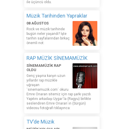
ile üçüncü oldu.
Müzik Tarihinden Yapraklar
08 AĞUSTOS
Rock ve müzik tarihinde
bugün neler yaşandı? İşte
tarihin sayfalarından birkaç
önemli not:
RAP MÜZİK SİNEMAMÜZİK
SİNEMAMÜZİK RAP
OLDU
Genç yaşına karşın uzun
yıllardır rap müzikle
uğraşan
´sinemamuzik.com´ okuru
Emre Onaran sitemiz için rap şarkı yazdı.
Yapıtını arkadaşı Uygar´la (Ragyu) birlikte
seslendiren Emre Onaran´ın (Sürgün)
videosu fotoğrafı tıklayınca:
TV'de Müzik