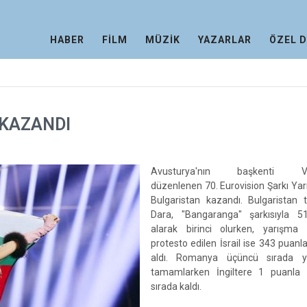
HABER
FİLM
MÜZİK
YAZARLAR
ÖZEL 
 KAZANDI
Avusturya'nın başkenti Vi
düzenlenen 70. Eurovision Şarkı Yar
Bulgaristan kazandı. Bulgaristan t
Dara, "Bangaranga" şarkısıyla 
alarak birinci olurken, yarışma
protesto edilen İsrail ise 343 puanla 
aldı. Romanya üçüncü sırada y
tamamlarken İngiltere 1 puanla
sırada kaldı.