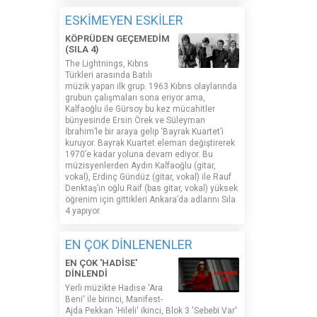
ESKİMEYEN ESKİLER
KÖPRÜDEN GEÇEMEDİM
(SILA 4)
The Lightnings, Kıbrıs
Türkleri arasında Batılı
müzik yapan ilk grup. 1963 Kıbrıs olaylarında
grubun çalışmaları sona eriyor ama,
Kalfaoğlu ile Gürsoy bu kez mücahitler
bünyesinde Ersin Örek ve Süleyman
İbrahim’le bir araya gelip ‘Bayrak Kuartet’i
kuruyor. Bayrak Kuartet eleman değiştirerek
1970’e kadar yoluna devam ediyor. Bu
müzisyenlerden Aydın Kalfaoğlu (gitar,
vokal), Erdinç Gündüz (gitar, vokal) ile Rauf
Denktaş’ın oğlu Raif (bas gitar, vokal) yüksek
öğrenim için gittikleri Ankara’da adlarını Sıla
4 yapıyor.
EN ÇOK DİNLENENLER
EN ÇOK 'HADİSE'
DİNLENDİ
Yerli müzikte Hadise 'Ara
Beni' ile birinci, Manifest-
Ajda Pekkan 'Hileli' ikinci, Blok 3 'Sebebi Var'