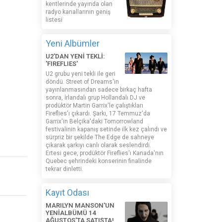
kentlerinde yayında olan
radyo kanallarının geniş
listesi
Yeni Albümler
U2'DAN YENİ TEKLİ:
'FIREFLIES'
U2 grubu yeni tekli ile geri
döndü. Street of Dreams'in
yayınlanmasından sadece birkaç hafta
sonra, İrlandalı grup Hollandalı DJ ve
prodüktör Martin Garrix'le çalıştıkları
Fireflies'ı çıkardı. Şarkı, 17 Temmuz'da
Garrix'in Belçika'daki Tomorrowland
festivalinin kapanış setinde ilk kez çalındı ​​ve
sürpriz bir şekilde The Edge de sahneye
çıkarak şarkıyı canlı olarak seslendirdi.
Ertesi gece, prodüktör Fireflies'ı Kanada'nın
Quebec şehrindeki konserinin finalinde
tekrar dinletti.
Kayıt Odası
MARILYN MANSON'UN
YENİALBÜMÜ 14
AĞUSTOS'TA SATIŞTA!