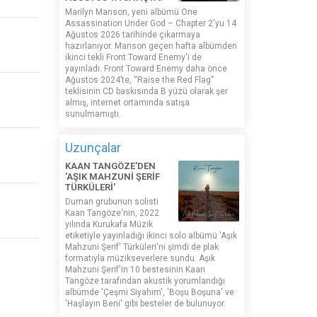
Marilyn Manson, yeni albümü One
Assassination Under God – Chapter 2'yu 14
Ağustos 2026 tarihinde çıkarmaya
hazırlanıyor. Manson geçen hafta albümden
ikinci tekli Front Toward Enemy'i de
yayınladı. Front Toward Enemy daha önce
Ağustos 2024’te, “Raise the Red Flag”
teklisinin CD baskısında B yüzü olarak şer
almış, internet ortamında satışa
sunulmamıştı.
Uzunçalar
KAAN TANGÖZE'DEN
'AŞIK MAHZUNİ ŞERİF
TÜRKÜLERİ'
Duman grubunun solisti
Kaan Tangöze'nin, 2022
yılında Kurukafa Müzik
etiketiyle yayınladığı ikinci solo albümü 'Aşık
Mahzuni Şerif' Türküleri'ni şimdi de plak
formatıyla müzikseverlere sundu. Aşık
Mahzuni Şerif'in 10 bestesinin Kaan
Tangöze tarafından akustik yorumlandığı
albümde 'Çeşmi Siyahım', 'Boşu Boşuna' ve
'Haşlayın Beni' gibi besteler de bulunuyor.