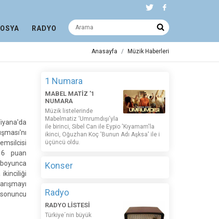
DOSYA
RADYO
Anasayfa
Müzik Haberleri
1 Numara
MABEL MATİZ '1
NUMARA
Müzik listelerinde
Mabelmatiz ‘Umrumdışı'yla
yana'da
ile birinci, Sibel Can ile Eypio 'Kıyamam'la
ışması'nı
ikinci, Oğuzhan Koç 'Bunun Adı Aşksa' ile i
emsilcisi
üçüncü oldu.
516 puan
 boyunca
Konser
ikinciliği
arışmayı
Radyo
 sonuncu
RADYO LİSTESİ
Türkiye´nin büyük