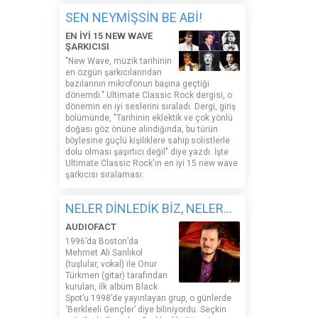
SEN NEYMİŞSİN BE ABİ!
EN İYİ 15 NEW WAVE
ŞARKICISI
"New Wave, müzik tarihinin
en özgün şarkıcılarından
bazılarının mikrofonun başına geçtiği
dönemdi." Ultimate Classic Rock dergisi, o
dönemin en iyi seslerini sıraladı. Dergi, giriş
bölümünde, "Tarihinin eklektik ve çok yönlü
doğası göz önüne alındığında, bu türün
böylesine güçlü kişiliklere sahip solistlerle
dolu olması şaşırtıcı değil" diye yazdı. İşte
Ultimate Classic Rock'ın en iyi 15 new wave
şarkıcısı sıralaması:
NELER DİNLEDİK BİZ, NELER...
AUDIOFACT
1996’da Boston’da
Mehmet Ali Sanlıkol
(tuşlular, vokal) ile Onur
Türkmen (gitar) tarafından
kurulan, ilk albüm Black
Spot’u 1998’de yayınlayan grup, o günlerde
‘Berkleeli Gençler’ diye biliniyordu. Seçkin