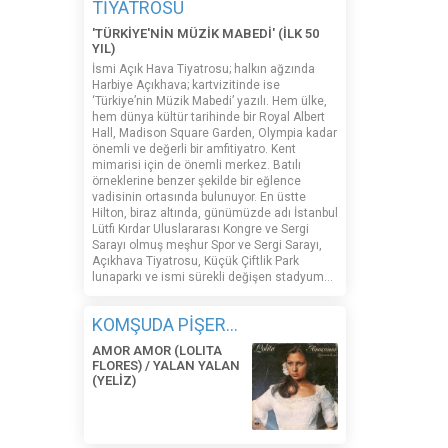
TİYATROSU
'TÜRKİYE'NİN MÜZİK MABEDİ' (İLK 50
YIL)
İsmi Açık Hava Tiyatrosu; halkın ağzında
Harbiye Açıkhava; kartvizitinde ise
‘Türkiye’nin Müzik Mabedi’ yazılı. Hem ülke,
hem dünya kültür tarihinde bir Royal Albert
Hall, Madison Square Garden, Olympia kadar
önemli ve değerli bir amfitiyatro. Kent
mimarisi için de önemli merkez. Batılı
örneklerine benzer şekilde bir eğlence
vadisinin ortasında bulunuyor. En üstte
Hilton, biraz altında, günümüzde adı İstanbul
Lütfi Kırdar Uluslararası Kongre ve Sergi
Sarayı olmuş meşhur Spor ve Sergi Sarayı,
Açıkhava Tiyatrosu, Küçük Çiftlik Park
lunaparkı ve ismi sürekli değişen stadyum…
KOMŞUDA PİŞER...
AMOR AMOR (LOLITA
FLORES) / YALAN YALAN
(YELİZ)