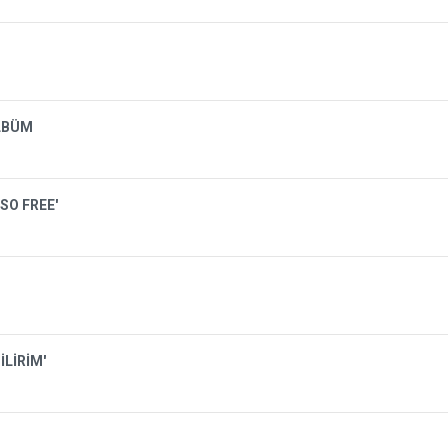
LBÜM
SO FREE'
İLİRİM'