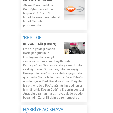
MÜZİK YOLCULARI
Ahmet Baran ve Mine
Geçili’yle özel şarkılar
bugün 21.15’de TRT
Müzik'te ekranlara gelecek
Müzik Yolcuları
programında.
'BEST OF'
KOZAN DAĞI (ERSEN)
Ersen’in yoldaşı olacak
Dadaşlar grubunun
kuruluşuna daha iki yıl
vardır ve bu parçaların kayıtlarında
Kardaşlar’dan Seyhan Karabay akustik gitar
ile ıklığı, Taner Öngür bas, gitar ve kaşığı,
Hüseyin Sultanoğlu davul ile bongoyu çalar;
gitar ve bağlama bölümleri de Zafer Dilek’in
elinden çıkar. Derli Kaval ve Kozan Dağı ile
Ersen, Anadolu Pop’ta ağırlığı hissedilen bir
isimdir artık. Kozan Dağı’na Ersen’in bestesi
Anadolu ozanlarını aratmayacak derecede
başarılıdır; Zafer Dilek’in düzenlemesi de.
HARBİYE AÇIKHAVA