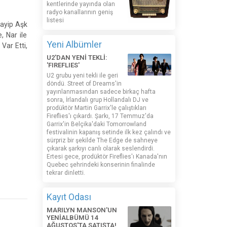
kentlerinde yayında olan
radyo kanallarının geniş
listesi
ayip Aşk
, Nar ile
Yeni Albümler
Var Etti,
U2'DAN YENİ TEKLİ:
'FIREFLIES'
U2 grubu yeni tekli ile geri
döndü. Street of Dreams'in
yayınlanmasından sadece birkaç hafta
sonra, İrlandalı grup Hollandalı DJ ve
prodüktör Martin Garrix'le çalıştıkları
Fireflies'ı çıkardı. Şarkı, 17 Temmuz'da
Garrix'in Belçika'daki Tomorrowland
festivalinin kapanış setinde ilk kez çalındı ​​ve
sürpriz bir şekilde The Edge de sahneye
çıkarak şarkıyı canlı olarak seslendirdi.
Ertesi gece, prodüktör Fireflies'ı Kanada'nın
Quebec şehrindeki konserinin finalinde
tekrar dinletti.
Kayıt Odası
MARILYN MANSON'UN
YENİALBÜMÜ 14
AĞUSTOS'TA SATIŞTA!