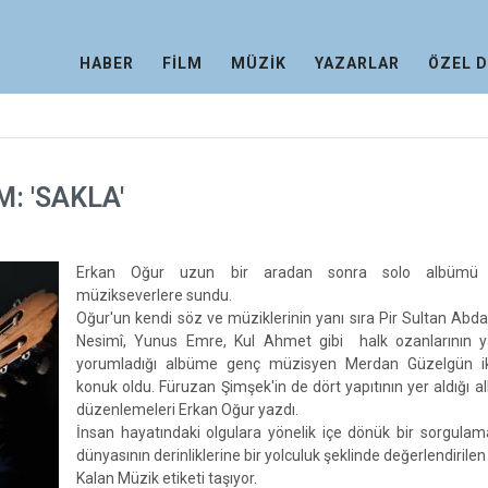
HABER
FİLM
MÜZİK
YAZARLAR
ÖZEL 
: 'SAKLA'
Erkan Oğur uzun bir aradan sonra solo albümü S
müzikseverlere sundu.
Oğur'un kendi söz ve müziklerinin yanı sıra Pir Sultan Abdal
Nesimî, Yunus Emre, Kul Ahmet gibi halk ozanlarının yap
yorumladığı albüme genç müzisyen Merdan Güzelgün ik
konuk oldu. Füruzan Şimşek'in de dört yapıtının yer aldığı 
düzenlemeleri Erkan Oğur yazdı.
İnsan hayatındaki olgulara yönelik içe dönük bir sorgula
dünyasının derinliklerine bir yolculuk şeklinde değerlendiril
Kalan Müzik etiketi taşıyor.