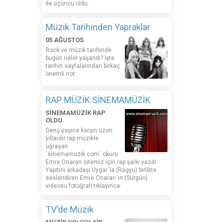
ile üçüncü oldu.
Müzik Tarihinden Yapraklar
05 AĞUSTOS
Rock ve müzik tarihinde
bugün neler yaşandı? İşte
tarihin sayfalarından birkaç
önemli not:
RAP MÜZİK SİNEMAMÜZİK
SİNEMAMÜZİK RAP
OLDU
Genç yaşına karşın uzun
yıllardır rap müzikle
uğraşan
´sinemamuzik.com´ okuru
Emre Onaran sitemiz için rap şarkı yazdı.
Yapıtını arkadaşı Uygar´la (Ragyu) birlikte
seslendiren Emre Onaran´ın (Sürgün)
videosu fotoğrafı tıklayınca:
TV'de Müzik