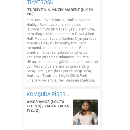
TİYATROSU
'TÜRKİYE'NİN MÜZİK MABEDİ' (İLK 50
YIL)
İsmi Açık Hava Tiyatrosu; halkın ağzında
Harbiye Açıkhava; kartvizitinde ise
‘Türkiye’nin Müzik Mabedi’ yazılı. Hem ülke,
hem dünya kültür tarihinde bir Royal Albert
Hall, Madison Square Garden, Olympia kadar
önemli ve değerli bir amfitiyatro. Kent
mimarisi için de önemli merkez. Batılı
örneklerine benzer şekilde bir eğlence
vadisinin ortasında bulunuyor. En üstte
Hilton, biraz altında, günümüzde adı İstanbul
Lütfi Kırdar Uluslararası Kongre ve Sergi
Sarayı olmuş meşhur Spor ve Sergi Sarayı,
Açıkhava Tiyatrosu, Küçük Çiftlik Park
lunaparkı ve ismi sürekli değişen stadyum…
KOMŞUDA PİŞER...
AMOR AMOR (LOLITA
FLORES) / YALAN YALAN
(YELİZ)