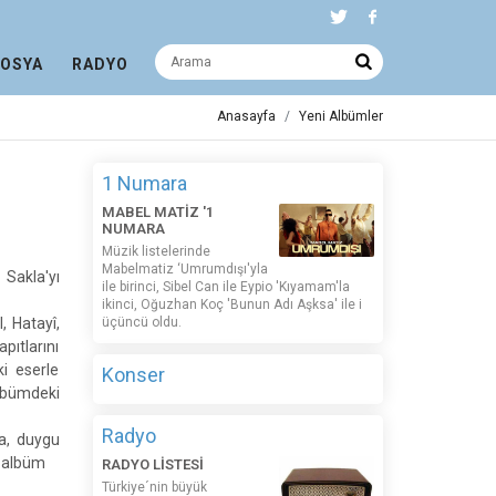
DOSYA
RADYO
Anasayfa
Yeni Albümler
1 Numara
MABEL MATİZ '1
NUMARA
Müzik listelerinde
Mabelmatiz ‘Umrumdışı'yla
akla'yı
ile birinci, Sibel Can ile Eypio 'Kıyamam'la
ikinci, Oğuzhan Koç 'Bunun Adı Aşksa' ile i
, Hatayî,
üçüncü oldu.
ıtlarını
i eserle
Konser
albümdeki
Radyo
ma, duygu
en albüm
RADYO LİSTESİ
Türkiye´nin büyük