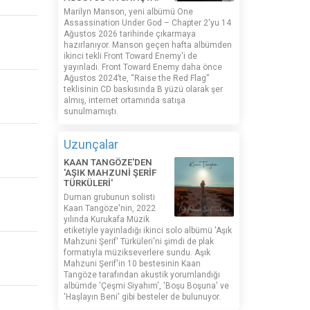
Marilyn Manson, yeni albümü One
Assassination Under God – Chapter 2'yu 14
Ağustos 2026 tarihinde çıkarmaya
hazırlanıyor. Manson geçen hafta albümden
ikinci tekli Front Toward Enemy'i de
yayınladı. Front Toward Enemy daha önce
Ağustos 2024’te, “Raise the Red Flag”
teklisinin CD baskısında B yüzü olarak şer
almış, internet ortamında satışa
sunulmamıştı.
Uzunçalar
KAAN TANGÖZE'DEN
'AŞIK MAHZUNİ ŞERİF
TÜRKÜLERİ'
Duman grubunun solisti
Kaan Tangöze'nin, 2022
yılında Kurukafa Müzik
etiketiyle yayınladığı ikinci solo albümü 'Aşık
Mahzuni Şerif' Türküleri'ni şimdi de plak
formatıyla müzikseverlere sundu. Aşık
Mahzuni Şerif'in 10 bestesinin Kaan
Tangöze tarafından akustik yorumlandığı
albümde 'Çeşmi Siyahım', 'Boşu Boşuna' ve
'Haşlayın Beni' gibi besteler de bulunuyor.