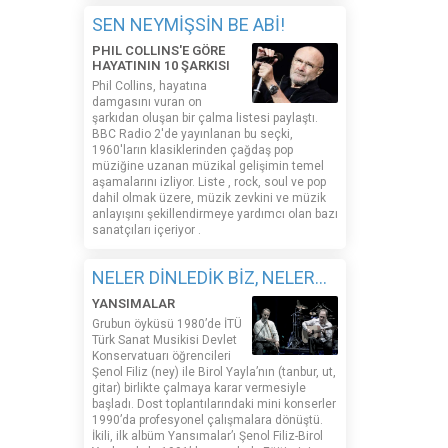
SEN NEYMİŞSİN BE ABİ!
PHIL COLLINS'E GÖRE
HAYATININ 10 ŞARKISI
Phil Collins, hayatına
damgasını vuran on
şarkıdan oluşan bir çalma listesi paylaştı.
BBC Radio 2'de yayınlanan bu seçki,
1960'ların klasiklerinden çağdaş pop
müziğine uzanan müzikal gelişimin temel
aşamalarını izliyor. Liste , rock, soul ve pop
dahil olmak üzere, müzik zevkini ve müzik
anlayışını şekillendirmeye yardımcı olan bazı
sanatçıları içeriyor .
NELER DİNLEDİK BİZ, NELER...
YANSIMALAR
Grubun öyküsü 1980’de İTÜ
Türk Sanat Musikisi Devlet
Konservatuarı öğrencileri
Şenol Filiz (ney) ile Birol Yayla’nın (tanbur, ut,
gitar) birlikte çalmaya karar vermesiyle
başladı. Dost toplantılarındaki mini konserler
1990’da profesyonel çalışmalara dönüştü.
İkili, ilk albüm Yansımalar’ı Şenol Filiz-Birol