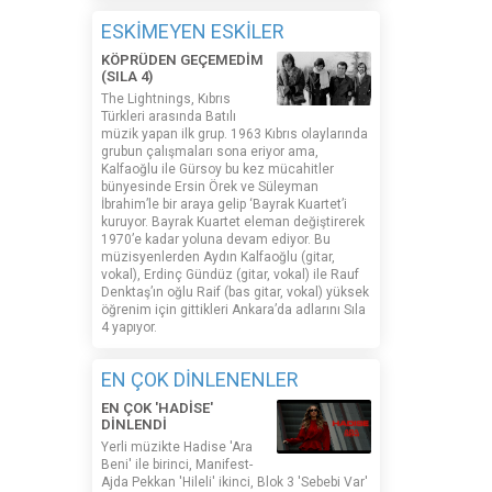
ESKİMEYEN ESKİLER
KÖPRÜDEN GEÇEMEDİM
(SILA 4)
The Lightnings, Kıbrıs
Türkleri arasında Batılı
müzik yapan ilk grup. 1963 Kıbrıs olaylarında
grubun çalışmaları sona eriyor ama,
Kalfaoğlu ile Gürsoy bu kez mücahitler
bünyesinde Ersin Örek ve Süleyman
İbrahim’le bir araya gelip ‘Bayrak Kuartet’i
kuruyor. Bayrak Kuartet eleman değiştirerek
1970’e kadar yoluna devam ediyor. Bu
müzisyenlerden Aydın Kalfaoğlu (gitar,
vokal), Erdinç Gündüz (gitar, vokal) ile Rauf
Denktaş’ın oğlu Raif (bas gitar, vokal) yüksek
öğrenim için gittikleri Ankara’da adlarını Sıla
4 yapıyor.
EN ÇOK DİNLENENLER
EN ÇOK 'HADİSE'
DİNLENDİ
Yerli müzikte Hadise 'Ara
Beni' ile birinci, Manifest-
Ajda Pekkan 'Hileli' ikinci, Blok 3 'Sebebi Var'