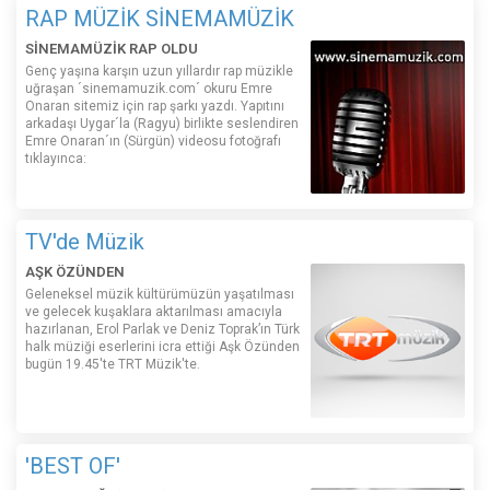
RAP MÜZİK SİNEMAMÜZİK
SİNEMAMÜZİK RAP OLDU
Genç yaşına karşın uzun yıllardır rap müzikle
uğraşan ´sinemamuzik.com´ okuru Emre
Onaran sitemiz için rap şarkı yazdı. Yapıtını
arkadaşı Uygar´la (Ragyu) birlikte seslendiren
Emre Onaran´ın (Sürgün) videosu fotoğrafı
tıklayınca:
TV'de Müzik
AŞK ÖZÜNDEN
Geleneksel müzik kültürümüzün yaşatılması
ve gelecek kuşaklara aktarılması amacıyla
hazırlanan, Erol Parlak ve Deniz Toprak’ın Türk
halk müziği eserlerini icra ettiği Aşk Özünden
bugün 19.45'te TRT Müzik'te.
'BEST OF'