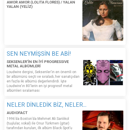
AMOR AMOR (LOLITA FLORES) / YALAN
YALAN (YELİZ)
SEN NEYMİŞSİN BE ABİ!
SEKSENLER'İN EN İYİ PROGRESSIVE
METAL ALBÜMLERİ
Loudwire dergisi, Seksenler'in en önemli on
bir albümünü seçti ve sıraladı; her sanatçıdan
en fazla iki albümü değerlendirdi. İşte
Loudwire'ın 80'lerin en iyi progresif metal
albümleri sıralaması:
NELER DİNLEDİK BİZ, NELER...
AUDIOFACT
1996’da Boston’da Mehmet Ali Sanlıkol
(tuşlular, vokal) ile Onur Türkmen (gitar)
tarafından kurulan, ilk albüm Black Spot’u