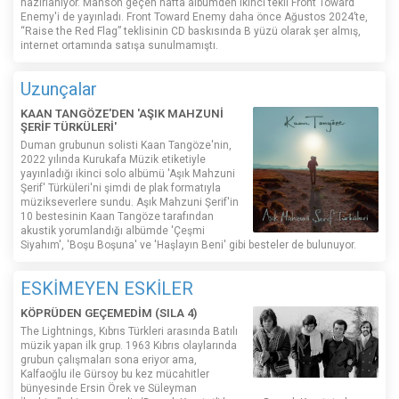
hazırlanıyor. Manson geçen hafta albümden ikinci tekli Front Toward
Enemy'i de yayınladı. Front Toward Enemy daha önce Ağustos 2024’te,
“Raise the Red Flag” teklisinin CD baskısında B yüzü olarak şer almış,
internet ortamında satışa sunulmamıştı.
Uzunçalar
KAAN TANGÖZE'DEN 'AŞIK MAHZUNİ
ŞERİF TÜRKÜLERİ'
Duman grubunun solisti Kaan Tangöze'nin,
2022 yılında Kurukafa Müzik etiketiyle
yayınladığı ikinci solo albümü 'Aşık Mahzuni
Şerif' Türküleri'ni şimdi de plak formatıyla
müzikseverlere sundu. Aşık Mahzuni Şerif'in
10 bestesinin Kaan Tangöze tarafından
akustik yorumlandığı albümde 'Çeşmi
Siyahım', 'Boşu Boşuna' ve 'Haşlayın Beni' gibi besteler de bulunuyor.
ESKİMEYEN ESKİLER
KÖPRÜDEN GEÇEMEDİM (SILA 4)
The Lightnings, Kıbrıs Türkleri arasında Batılı
müzik yapan ilk grup. 1963 Kıbrıs olaylarında
grubun çalışmaları sona eriyor ama,
Kalfaoğlu ile Gürsoy bu kez mücahitler
bünyesinde Ersin Örek ve Süleyman