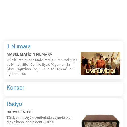
1 Numara
MABEL MATİZ '1 NUMARA
Müzik listelerinde Mabelmatiz ‘Umrumdışı'yla
ile birinci, Sibel Can ile Eypio 'Kıyamam'la
ikinci, Oğuzhan Koç 'Bunun Adı Aşksa' ile i
üçüncü oldu.
Konser
Radyo
RADYO LİSTESİ
Türkiye´nin büyük kentlerinde yayında olan
radyo kanallarının geniş listesi