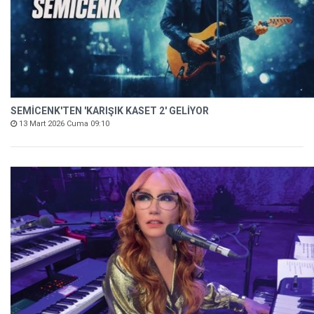
SEMİCENK'TEN 'KARIŞIK KASET 2' GELİYOR
13 Mart 2026 Cuma 09:10