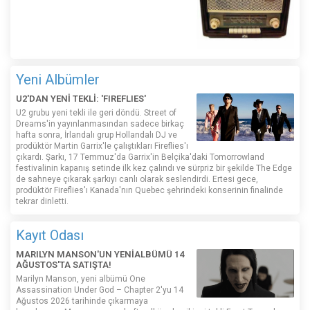
Yeni Albümler
U2'DAN YENİ TEKLİ: 'FIREFLIES'
U2 grubu yeni tekli ile geri döndü. Street of
Dreams'in yayınlanmasından sadece birkaç
hafta sonra, İrlandalı grup Hollandalı DJ ve
prodüktör Martin Garrix'le çalıştıkları Fireflies'ı
çıkardı. Şarkı, 17 Temmuz'da Garrix'in Belçika'daki Tomorrowland
festivalinin kapanış setinde ilk kez çalındı ​​ve sürpriz bir şekilde The Edge
de sahneye çıkarak şarkıyı canlı olarak seslendirdi. Ertesi gece,
prodüktör Fireflies'ı Kanada'nın Quebec şehrindeki konserinin finalinde
tekrar dinletti.
Kayıt Odası
MARILYN MANSON'UN YENİALBÜMÜ 14
AĞUSTOS'TA SATIŞTA!
Marilyn Manson, yeni albümü One
Assassination Under God – Chapter 2'yu 14
Ağustos 2026 tarihinde çıkarmaya