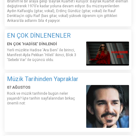
İbrahim’le bir araya gelip ‘Bayrak Kuartet’i kuruyor. Bayrak Kuartet eleman
değiştirerek 1970’e kadar yoluna devam ediyor. Bu müzisyenlerden
Aydın Kalfaoğlu (gitar, vokal), Erdinç Gündüz (gitar, vokal) ile Rauf
Denktaş’ın oğlu Raif (bas gitar, vokal) yüksek öğrenim için gittikleri
Ankara’da adlarını Sıla 4 yapıyor.
EN ÇOK DİNLENENLER
EN ÇOK 'HADİSE' DİNLENDİ
Yerli müzikte Hadise 'Ara Beni' ile birinci,
Manifest-Ajda Pekkan 'Hileli' ikinci, Blok 3
'Sebebi Var' ile üçüncü oldu.
Müzik Tarihinden Yapraklar
07 AĞUSTOS
Rock ve müzik tarihinde bugün neler
yaşandı? İşte tarihin sayfalarından birkaç
önemli not: