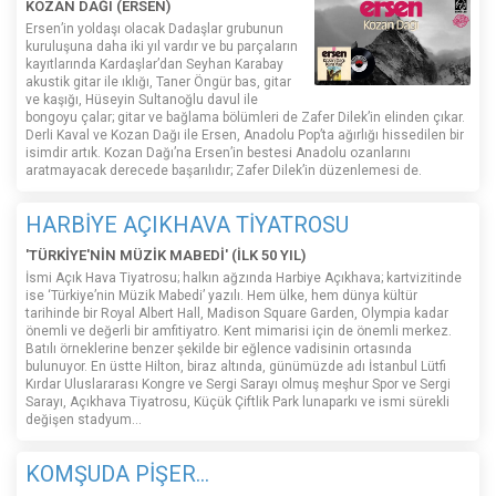
KOZAN DAĞI (ERSEN)
Ersen’in yoldaşı olacak Dadaşlar grubunun
kuruluşuna daha iki yıl vardır ve bu parçaların
kayıtlarında Kardaşlar’dan Seyhan Karabay
akustik gitar ile ıklığı, Taner Öngür bas, gitar
ve kaşığı, Hüseyin Sultanoğlu davul ile
bongoyu çalar; gitar ve bağlama bölümleri de Zafer Dilek’in elinden çıkar.
Derli Kaval ve Kozan Dağı ile Ersen, Anadolu Pop’ta ağırlığı hissedilen bir
isimdir artık. Kozan Dağı’na Ersen’in bestesi Anadolu ozanlarını
aratmayacak derecede başarılıdır; Zafer Dilek’in düzenlemesi de.
HARBİYE AÇIKHAVA TİYATROSU
'TÜRKİYE'NİN MÜZİK MABEDİ' (İLK 50 YIL)
İsmi Açık Hava Tiyatrosu; halkın ağzında Harbiye Açıkhava; kartvizitinde
ise ‘Türkiye’nin Müzik Mabedi’ yazılı. Hem ülke, hem dünya kültür
tarihinde bir Royal Albert Hall, Madison Square Garden, Olympia kadar
önemli ve değerli bir amfitiyatro. Kent mimarisi için de önemli merkez.
Batılı örneklerine benzer şekilde bir eğlence vadisinin ortasında
bulunuyor. En üstte Hilton, biraz altında, günümüzde adı İstanbul Lütfi
Kırdar Uluslararası Kongre ve Sergi Sarayı olmuş meşhur Spor ve Sergi
Sarayı, Açıkhava Tiyatrosu, Küçük Çiftlik Park lunaparkı ve ismi sürekli
değişen stadyum…
KOMŞUDA PİŞER...