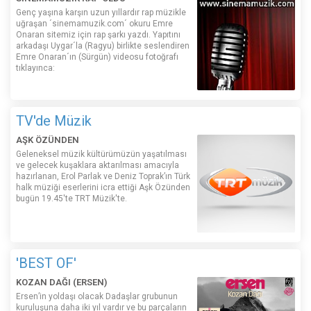
Genç yaşına karşın uzun yıllardır rap müzikle
uğraşan ´sinemamuzik.com´ okuru Emre
Onaran sitemiz için rap şarkı yazdı. Yapıtını
arkadaşı Uygar´la (Ragyu) birlikte seslendiren
Emre Onaran´ın (Sürgün) videosu fotoğrafı
tıklayınca:
TV'de Müzik
AŞK ÖZÜNDEN
Geleneksel müzik kültürümüzün yaşatılması
ve gelecek kuşaklara aktarılması amacıyla
hazırlanan, Erol Parlak ve Deniz Toprak’ın Türk
halk müziği eserlerini icra ettiği Aşk Özünden
bugün 19.45'te TRT Müzik'te.
'BEST OF'
KOZAN DAĞI (ERSEN)
Ersen’in yoldaşı olacak Dadaşlar grubunun
kuruluşuna daha iki yıl vardır ve bu parçaların