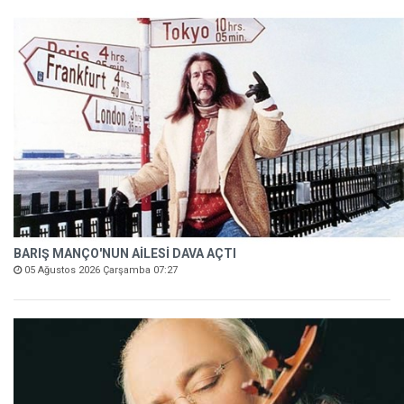
BARIŞ MANÇO'NUN AİLESİ DAVA AÇTI
05 Ağustos 2026 Çarşamba 07:27