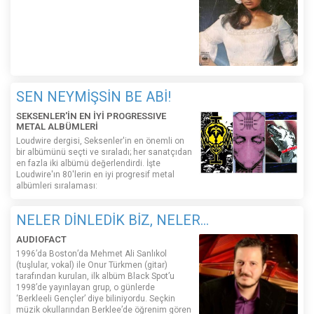
SEN NEYMİŞSİN BE ABİ!
SEKSENLER'İN EN İYİ PROGRESSIVE
METAL ALBÜMLERİ
Loudwire dergisi, Seksenler'in en önemli on
bir albümünü seçti ve sıraladı; her sanatçıdan
en fazla iki albümü değerlendirdi. İşte
Loudwire'ın 80'lerin en iyi progresif metal
albümleri sıralaması:
NELER DİNLEDİK BİZ, NELER...
AUDIOFACT
1996’da Boston’da Mehmet Ali Sanlıkol
(tuşlular, vokal) ile Onur Türkmen (gitar)
tarafından kurulan, ilk albüm Black Spot’u
1998’de yayınlayan grup, o günlerde
‘Berkleeli Gençler’ diye biliniyordu. Seçkin
müzik okullarından Berklee’de öğrenim gören