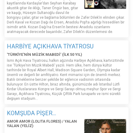
kayıtlarında Kardaşlar’dan Seyhan Karabay
akustik gitar ile ıklığı, Taner Öngür bas, gitar
ve kaşığı, Hüseyin Sultanoğlu davul ile
bongoyu çalar; gitar ve bağlama bölümleri de Zafer Dilek’in elinden çıkar.
Derli Kaval ve Kozan Dağı ile Ersen, Anadolu Pop’ta ağırlığı hissedilen bir
isimdir artık. Kozan Dağı’na Ersen’in bestesi Anadolu ozanlarını
aratmayacak derecede başarılıdır; Zafer Dilek’in düzenlemesi de.
HARBİYE AÇIKHAVA TİYATROSU
'TÜRKİYE'NİN MÜZİK MABEDİ' (İLK 50 YIL)
İsmi Açık Hava Tiyatrosu; halkın ağzında Harbiye Açıkhava; kartvizitinde
ise ‘Türkiye’nin Müzik Mabedi’ yazılı. Hem ülke, hem dünya kültür
tarihinde bir Royal Albert Hall, Madison Square Garden, Olympia kadar
önemli ve değerli bir amfitiyatro. Kent mimarisi için de önemli merkez.
Batılı örneklerine benzer şekilde bir eğlence vadisinin ortasında
bulunuyor. En üstte Hilton, biraz altında, günümüzde adı İstanbul Lütfi
Kırdar Uluslararası Kongre ve Sergi Sarayı olmuş meşhur Spor ve Sergi
Sarayı, Açıkhava Tiyatrosu, Küçük Çiftlik Park lunaparkı ve ismi sürekli
değişen stadyum…
KOMŞUDA PİŞER...
AMOR AMOR (LOLITA FLORES) / YALAN
YALAN (YELİZ)