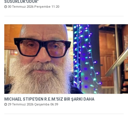
SUSURLUK'UDUR'
30 Temmuz 2026 Perşembe 11:20
MICHAEL STIPE'DEN R.E.M.'SİZ BİR ŞARKI DAHA
29 Temmuz 2026 Çarşamba 06:39