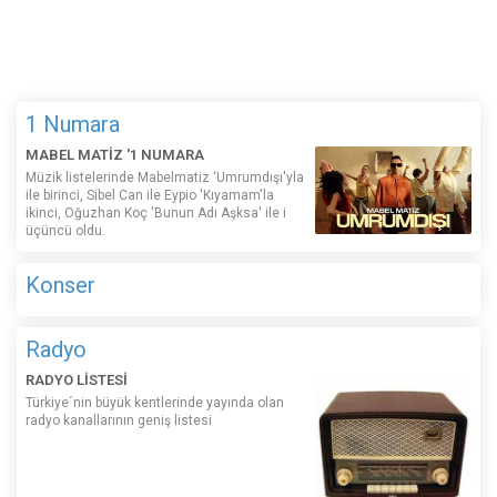
1 Numara
MABEL MATİZ '1 NUMARA
Müzik listelerinde Mabelmatiz ‘Umrumdışı'yla
ile birinci, Sibel Can ile Eypio 'Kıyamam'la
ikinci, Oğuzhan Koç 'Bunun Adı Aşksa' ile i
üçüncü oldu.
Konser
Radyo
RADYO LİSTESİ
Türkiye´nin büyük kentlerinde yayında olan
radyo kanallarının geniş listesi