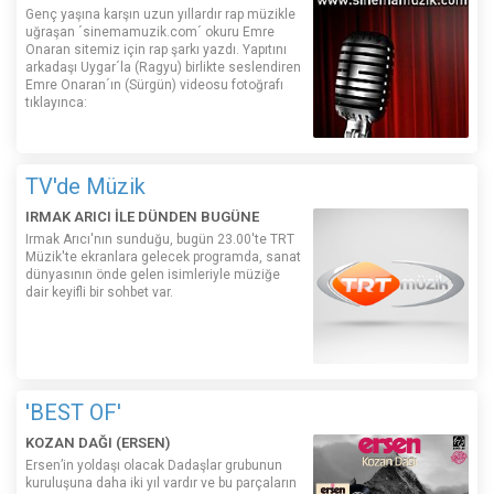
Genç yaşına karşın uzun yıllardır rap müzikle
uğraşan ´sinemamuzik.com´ okuru Emre
Onaran sitemiz için rap şarkı yazdı. Yapıtını
arkadaşı Uygar´la (Ragyu) birlikte seslendiren
Emre Onaran´ın (Sürgün) videosu fotoğrafı
tıklayınca:
TV'de Müzik
IRMAK ARICI İLE DÜNDEN BUGÜNE
Irmak Arıcı'nın sunduğu, bugün 23.00'te TRT
Müzik'te ekranlara gelecek programda, sanat
dünyasının önde gelen isimleriyle müziğe
dair keyifli bir sohbet var.
'BEST OF'
KOZAN DAĞI (ERSEN)
Ersen’in yoldaşı olacak Dadaşlar grubunun
kuruluşuna daha iki yıl vardır ve bu parçaların