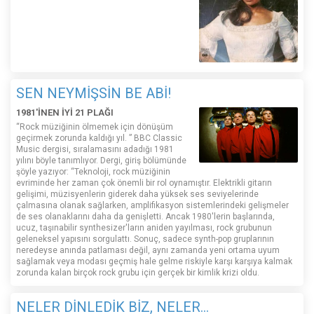
SEN NEYMİŞSİN BE ABİ!
1981'İNEN İYİ 21 PLAĞI
“Rock müziğinin ölmemek için dönüşüm
geçirmek zorunda kaldığı yıl. ” BBC Classic
Music dergisi, sıralamasını adadığı 1981
yılını böyle tanımlıyor. Dergi, giriş bölümünde
şöyle yazıyor: “Teknoloji, rock müziğinin
evriminde her zaman çok önemli bir rol oynamıştır. Elektrikli gitarın
gelişimi, müzisyenlerin giderek daha yüksek ses seviyelerinde
çalmasına olanak sağlarken, amplifikasyon sistemlerindeki gelişmeler
de ses olanaklarını daha da genişletti. Ancak 1980'lerin başlarında,
ucuz, taşınabilir synthesizer'ların aniden yayılması, rock grubunun
geleneksel yapısını sorgulattı. Sonuç, sadece synth-pop gruplarının
neredeyse anında patlaması değil, aynı zamanda yeni ortama uyum
sağlamak veya modası geçmiş hale gelme riskiyle karşı karşıya kalmak
zorunda kalan birçok rock grubu için gerçek bir kimlik krizi oldu.
NELER DİNLEDİK BİZ, NELER...