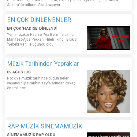
Ankara’da adlarını Sıla 4 yapıyor.
EN ÇOK DİNLENENLER
EN ÇOK 'HADİSE' DİNLENDİ
Yerli müzikte Hadise 'Ara Beni' ile birinci,
Manifest-Ajda Pekkan 'Hileli' ikinci, Blok 3
'Sebebi Var' ile üçüncü oldu.
Müzik Tarihinden Yapraklar
09 AĞUSTOS
Rock ve müzik tarihinde bugün neler
yaşandı? İşte tarihin sayfalarından birkaç
önemli not:
RAP MÜZİK SİNEMAMÜZİK
SİNEMAMÜZİK RAP OLDU