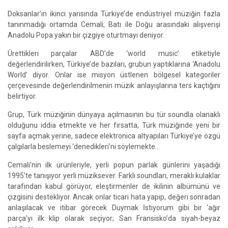
Doksanlar’ın ikinci yarısında Türkiye’de endüstriyel müziğin fazla
tanınmadığı ortamda Cemali, Batı ile Doğu arasındaki alışverişi
Anadolu Popa yakın bir çizgiye oturtmayı deniyor.
Ürettikleri parçalar ABD’de ‘world music’ etiketiyle
değerlendirilirken, Türkiye’de bazıları, grubun yaptıklarına ‘Anadolu
World’ diyor. Onlar ise misyon üstlenen bölgesel kategoriler
çerçevesinde değerlendirilmenin müzik anlayışlarına ters kaçtığını
belirtiyor.
Grup, Türk müziğinin dünyaya açılmasının bu tür soundla olanaklı
olduğunu iddia etmekte ve her fırsatta, Türk müziğinde yeni bir
sayfa açmak yerine, sadece elektronica altyapıları Türkiye’ye özgü
çalgılarla beslemeyi ‘denedikleri’ni söylemekte…
Cemali’nin ilk ürünleriyle, yerli popun parlak günlerini yaşadığı
1995’te tanışıyor yerli müziksever. Farklı soundları, meraklı kulaklar
tarafından kabul görüyor, eleştirmenler de ikilinin albümünü ve
çizgisini destekliyor. Ancak onlar ticari hata yapıp, değeri sonradan
anlaşılacak ve itibar görecek Duymak İstiyorum gibi bir ‘ağır
parça’yı ilk klip olarak seçiyor; San Fransisko’da siyah-beyaz