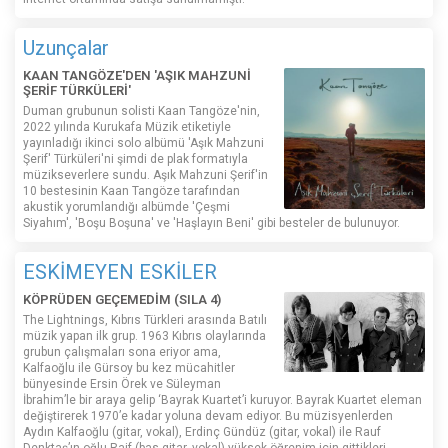
Uzunçalar
KAAN TANGÖZE'DEN 'AŞIK MAHZUNİ
ŞERİF TÜRKÜLERİ'
Duman grubunun solisti Kaan Tangöze'nin,
2022 yılında Kurukafa Müzik etiketiyle
yayınladığı ikinci solo albümü 'Aşık Mahzuni
Şerif' Türküleri'ni şimdi de plak formatıyla
müzikseverlere sundu. Aşık Mahzuni Şerif'in
10 bestesinin Kaan Tangöze tarafından
akustik yorumlandığı albümde 'Çeşmi
Siyahım', 'Boşu Boşuna' ve 'Haşlayın Beni' gibi besteler de bulunuyor.
ESKİMEYEN ESKİLER
KÖPRÜDEN GEÇEMEDİM (SILA 4)
The Lightnings, Kıbrıs Türkleri arasında Batılı
müzik yapan ilk grup. 1963 Kıbrıs olaylarında
grubun çalışmaları sona eriyor ama,
Kalfaoğlu ile Gürsoy bu kez mücahitler
bünyesinde Ersin Örek ve Süleyman
İbrahim’le bir araya gelip ‘Bayrak Kuartet’i kuruyor. Bayrak Kuartet eleman
değiştirerek 1970’e kadar yoluna devam ediyor. Bu müzisyenlerden
Aydın Kalfaoğlu (gitar, vokal), Erdinç Gündüz (gitar, vokal) ile Rauf
Denktaş’ın oğlu Raif (bas gitar, vokal) yüksek öğrenim için gittikleri