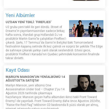
Yeni Albümler
U2'DAN YENİ TEKLİ: 'FIREFLIES'
U2 grubu yeni tekli ile geri döndü. Street of
Dreams'in yayınlanmasından sadece birkaç
hafta sonra, İrlandalı grup Hollandalı DJ ve
prodüktör Martin Garrix'le çalıştıkları Fireflies'ı
çıkardı. Şarkı, 17 Temmuz'da Garrix'in Belçika'daki Tomorrowland
festivalinin kapanış setinde ilk kez çalındı ​​ve sürpriz bir şekilde The Edge
de sahneye çıkarak şarkıyı canlı olarak seslendirdi. Ertesi gece,
prodüktör Fireflies'ı Kanada'nın Quebec şehrindeki konserinin finalinde
tekrar dinletti.
Kayıt Odası
MARILYN MANSON'UN YENİALBÜMÜ 14
AĞUSTOS'TA SATIŞTA!
Marilyn Manson, yeni albümü One
Assassination Under God – Chapter 2'yu 14
Ağustos 2026 tarihinde çıkarmaya
hazırlanıyor. Manson geçen hafta albümden ikinci tekli Front Toward
Enemy'i de yayınladı. Front Toward Enemy daha önce Ağustos 2024’te,
“Raise the Red Flag” teklisinin CD baskısında B yüzü olarak şer almış,
internet ortamında satışa sunulmamıştı.