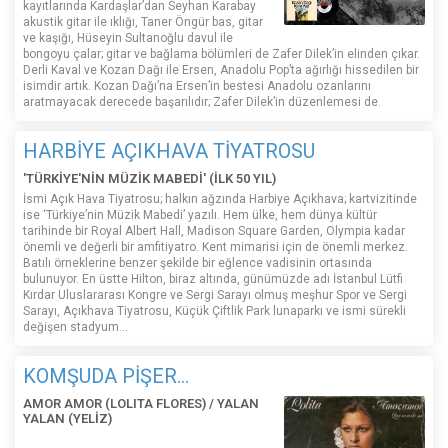
kayıtlarında Kardaşlar’dan Seyhan Karabay
akustik gitar ile ıklığı, Taner Öngür bas, gitar
ve kaşığı, Hüseyin Sultanoğlu davul ile
bongoyu çalar; gitar ve bağlama bölümleri de Zafer Dilek’in elinden çıkar.
Derli Kaval ve Kozan Dağı ile Ersen, Anadolu Pop’ta ağırlığı hissedilen bir
isimdir artık. Kozan Dağı’na Ersen’in bestesi Anadolu ozanlarını
aratmayacak derecede başarılıdır; Zafer Dilek’in düzenlemesi de.
HARBİYE AÇIKHAVA TİYATROSU
'TÜRKİYE'NİN MÜZİK MABEDİ' (İLK 50 YIL)
İsmi Açık Hava Tiyatrosu; halkın ağzında Harbiye Açıkhava; kartvizitinde
ise ‘Türkiye’nin Müzik Mabedi’ yazılı. Hem ülke, hem dünya kültür
tarihinde bir Royal Albert Hall, Madison Square Garden, Olympia kadar
önemli ve değerli bir amfitiyatro. Kent mimarisi için de önemli merkez.
Batılı örneklerine benzer şekilde bir eğlence vadisinin ortasında
bulunuyor. En üstte Hilton, biraz altında, günümüzde adı İstanbul Lütfi
Kırdar Uluslararası Kongre ve Sergi Sarayı olmuş meşhur Spor ve Sergi
Sarayı, Açıkhava Tiyatrosu, Küçük Çiftlik Park lunaparkı ve ismi sürekli
değişen stadyum…
KOMŞUDA PİŞER...
AMOR AMOR (LOLITA FLORES) / YALAN
YALAN (YELİZ)