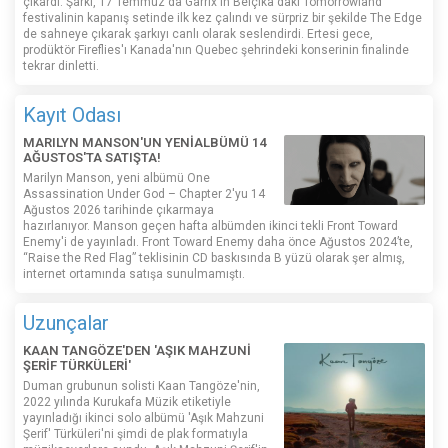
çıkardı. Şarkı, 17 Temmuz'da Garrix'in Belçika'daki Tomorrowland
festivalinin kapanış setinde ilk kez çalındı ​​ve sürpriz bir şekilde The Edge
de sahneye çıkarak şarkıyı canlı olarak seslendirdi. Ertesi gece,
prodüktör Fireflies'ı Kanada'nın Quebec şehrindeki konserinin finalinde
tekrar dinletti.
Kayıt Odası
MARILYN MANSON'UN YENİALBÜMÜ 14
AĞUSTOS'TA SATIŞTA!
Marilyn Manson, yeni albümü One
Assassination Under God – Chapter 2'yu 14
Ağustos 2026 tarihinde çıkarmaya
hazırlanıyor. Manson geçen hafta albümden ikinci tekli Front Toward
Enemy'i de yayınladı. Front Toward Enemy daha önce Ağustos 2024’te,
“Raise the Red Flag” teklisinin CD baskısında B yüzü olarak şer almış,
internet ortamında satışa sunulmamıştı.
Uzunçalar
KAAN TANGÖZE'DEN 'AŞIK MAHZUNİ
ŞERİF TÜRKÜLERİ'
Duman grubunun solisti Kaan Tangöze'nin,
2022 yılında Kurukafa Müzik etiketiyle
yayınladığı ikinci solo albümü 'Aşık Mahzuni
Şerif' Türküleri'ni şimdi de plak formatıyla