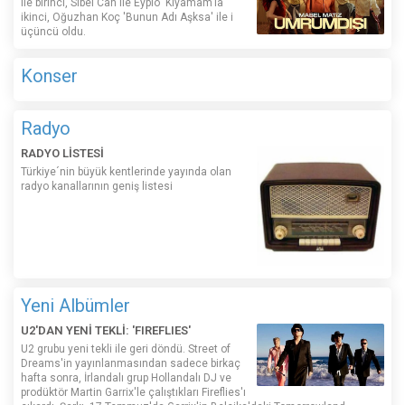
ile birinci, Sibel Can ile Eypio 'Kıyamam'la
ikinci, Oğuzhan Koç 'Bunun Adı Aşksa' ile i
üçüncü oldu.
Konser
Radyo
RADYO LİSTESİ
Türkiye´nin büyük kentlerinde yayında olan
radyo kanallarının geniş listesi
Yeni Albümler
U2'DAN YENİ TEKLİ: 'FIREFLIES'
U2 grubu yeni tekli ile geri döndü. Street of
Dreams'in yayınlanmasından sadece birkaç
hafta sonra, İrlandalı grup Hollandalı DJ ve
prodüktör Martin Garrix'le çalıştıkları Fireflies'ı