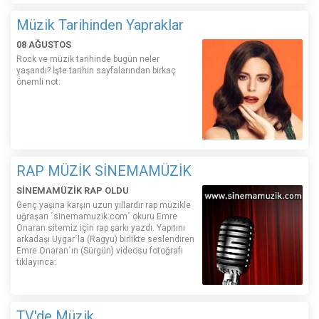
Müzik Tarihinden Yapraklar
08 AĞUSTOS
Rock ve müzik tarihinde bugün neler
yaşandı? İşte tarihin sayfalarından birkaç
önemli not:
RAP MÜZİK SİNEMAMÜZİK
SİNEMAMÜZİK RAP OLDU
Genç yaşına karşın uzun yıllardır rap müzikle
uğraşan ´sinemamuzik.com´ okuru Emre
Onaran sitemiz için rap şarkı yazdı. Yapıtını
arkadaşı Uygar´la (Ragyu) birlikte seslendiren
Emre Onaran´ın (Sürgün) videosu fotoğrafı
tıklayınca:
TV'de Müzik