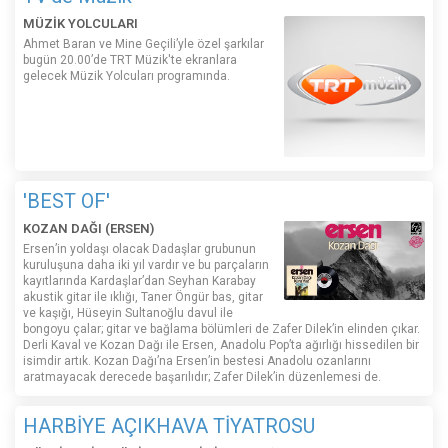
MÜZİK YOLCULARI
Ahmet Baran ve Mine Geçili’yle özel şarkılar
bugün 20.00’de TRT Müzik'te ekranlara
gelecek Müzik Yolcuları programında.
'BEST OF'
KOZAN DAĞI (ERSEN)
Ersen’in yoldaşı olacak Dadaşlar grubunun
kuruluşuna daha iki yıl vardır ve bu parçaların
kayıtlarında Kardaşlar’dan Seyhan Karabay
akustik gitar ile ıklığı, Taner Öngür bas, gitar
ve kaşığı, Hüseyin Sultanoğlu davul ile
bongoyu çalar; gitar ve bağlama bölümleri de Zafer Dilek’in elinden çıkar.
Derli Kaval ve Kozan Dağı ile Ersen, Anadolu Pop’ta ağırlığı hissedilen bir
isimdir artık. Kozan Dağı’na Ersen’in bestesi Anadolu ozanlarını
aratmayacak derecede başarılıdır; Zafer Dilek’in düzenlemesi de.
HARBİYE AÇIKHAVA TİYATROSU