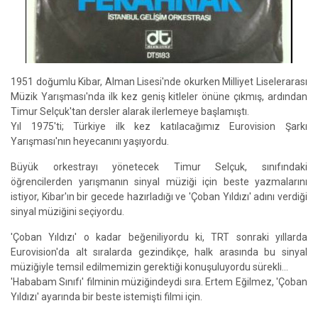
1951 doğumlu Kibar, Alman Lisesi'nde okurken Milliyet Liselerarası
Müzik Yarışması'nda ilk kez geniş kitleler önüne çıkmış, ardından
Timur Selçuk'tan dersler alarak ilerlemeye başlamıştı.
Yıl 1975'ti; Türkiye ilk kez katılacağımız Eurovision Şarkı
Yarışması'nın heyecanını yaşıyordu.
Büyük orkestrayı yönetecek Timur Selçuk, sınıfındaki
öğrencilerden yarışmanın sinyal müziği için beste yazmalarını
istiyor, Kibar'ın bir gecede hazırladığı ve 'Çoban Yıldızı' adını verdiği
sinyal müziğini seçiyordu.
'Çoban Yıldızı' o kadar beğeniliyordu ki, TRT sonraki yıllarda
Eurovision'da alt sıralarda gezindikçe, halk arasında bu sinyal
müziğiyle temsil edilmemizin gerektiği konuşuluyordu sürekli...
'Hababam Sınıfı' filminin müziğindeydi sıra. Ertem Eğilmez, 'Çoban
Yıldızı' ayarında bir beste istemişti filmi için.