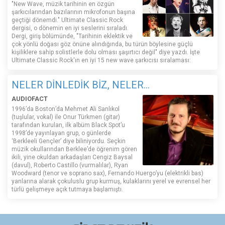
"New Wave, müzik tarihinin en özgün
şarkıcılarından bazılarının mikrofonun başına
geçtiği dönemdi." Ultimate Classic Rock
dergisi, o dönemin en iyi seslerini sıraladı.
Dergi, giriş bölümünde, "Tarihinin eklektik ve
çok yönlü doğası göz önüne alındığında, bu türün böylesine güçlü
kişiliklere sahip solistlerle dolu olması şaşırtıcı değil" diye yazdı. İşte
Ultimate Classic Rock'ın en iyi 15 new wave şarkıcısı sıralaması:
NELER DİNLEDİK BİZ, NELER...
AUDIOFACT
1996’da Boston’da Mehmet Ali Sanlıkol
(tuşlular, vokal) ile Onur Türkmen (gitar)
tarafından kurulan, ilk albüm Black Spot’u
1998’de yayınlayan grup, o günlerde
‘Berkleeli Gençler’ diye biliniyordu. Seçkin
müzik okullarından Berklee’de öğrenim gören
ikili, yine okuldan arkadaşları Cengiz Baysal
(davul), Roberto Castillo (vurmalılar), Ryan
Woodward (tenor ve soprano sax), Fernando Huergo’yu (elektrikli bas)
yanlarına alarak çokuluslu grup kurmuş, kulaklarını yerel ve evrensel her
türlü gelişmeye açık tutmaya başlamıştı.