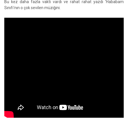
Bu kez daha fazla vakti vardı ve rahat rahat yazdı 'Hababam
Sınıfı'nın o çok sevilen müziğini.