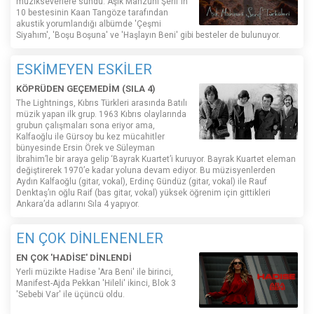
müzikseverlere sundu. Aşık Mahzuni Şerif'in
10 bestesinin Kaan Tangöze tarafından
akustik yorumlandığı albümde 'Çeşmi
Siyahım', 'Boşu Boşuna' ve 'Haşlayın Beni' gibi besteler de bulunuyor.
ESKİMEYEN ESKİLER
KÖPRÜDEN GEÇEMEDİM (SILA 4)
The Lightnings, Kıbrıs Türkleri arasında Batılı
müzik yapan ilk grup. 1963 Kıbrıs olaylarında
grubun çalışmaları sona eriyor ama,
Kalfaoğlu ile Gürsoy bu kez mücahitler
bünyesinde Ersin Örek ve Süleyman
İbrahim’le bir araya gelip ‘Bayrak Kuartet’i kuruyor. Bayrak Kuartet eleman
değiştirerek 1970’e kadar yoluna devam ediyor. Bu müzisyenlerden
Aydın Kalfaoğlu (gitar, vokal), Erdinç Gündüz (gitar, vokal) ile Rauf
Denktaş’ın oğlu Raif (bas gitar, vokal) yüksek öğrenim için gittikleri
Ankara’da adlarını Sıla 4 yapıyor.
EN ÇOK DİNLENENLER
EN ÇOK 'HADİSE' DİNLENDİ
Yerli müzikte Hadise 'Ara Beni' ile birinci,
Manifest-Ajda Pekkan 'Hileli' ikinci, Blok 3
'Sebebi Var' ile üçüncü oldu.