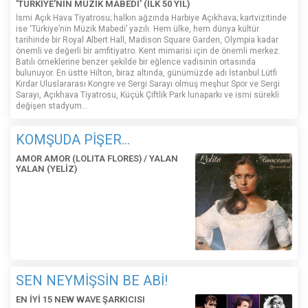
'TÜRKİYE'NİN MÜZİK MABEDİ' (İLK 50 YIL)
İsmi Açık Hava Tiyatrosu; halkın ağzında Harbiye Açıkhava; kartvizitinde
ise ‘Türkiye’nin Müzik Mabedi’ yazılı. Hem ülke, hem dünya kültür
tarihinde bir Royal Albert Hall, Madison Square Garden, Olympia kadar
önemli ve değerli bir amfitiyatro. Kent mimarisi için de önemli merkez.
Batılı örneklerine benzer şekilde bir eğlence vadisinin ortasında
bulunuyor. En üstte Hilton, biraz altında, günümüzde adı İstanbul Lütfi
Kırdar Uluslararası Kongre ve Sergi Sarayı olmuş meşhur Spor ve Sergi
Sarayı, Açıkhava Tiyatrosu, Küçük Çiftlik Park lunaparkı ve ismi sürekli
değişen stadyum…
KOMŞUDA PİŞER...
AMOR AMOR (LOLITA FLORES) / YALAN
YALAN (YELİZ)
SEN NEYMİŞSİN BE ABİ!
EN İYİ 15 NEW WAVE ŞARKICISI