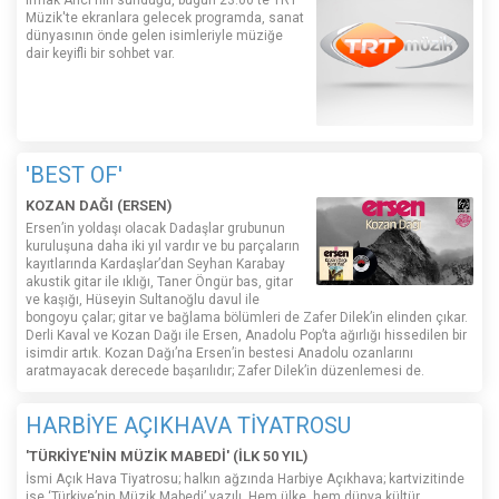
Irmak Arıcı'nın sunduğu, bugün 23.00'te TRT
Müzik'te ekranlara gelecek programda, sanat
dünyasının önde gelen isimleriyle müziğe
dair keyifli bir sohbet var.
'BEST OF'
KOZAN DAĞI (ERSEN)
Ersen’in yoldaşı olacak Dadaşlar grubunun
kuruluşuna daha iki yıl vardır ve bu parçaların
kayıtlarında Kardaşlar’dan Seyhan Karabay
akustik gitar ile ıklığı, Taner Öngür bas, gitar
ve kaşığı, Hüseyin Sultanoğlu davul ile
bongoyu çalar; gitar ve bağlama bölümleri de Zafer Dilek’in elinden çıkar.
Derli Kaval ve Kozan Dağı ile Ersen, Anadolu Pop’ta ağırlığı hissedilen bir
isimdir artık. Kozan Dağı’na Ersen’in bestesi Anadolu ozanlarını
aratmayacak derecede başarılıdır; Zafer Dilek’in düzenlemesi de.
HARBİYE AÇIKHAVA TİYATROSU
'TÜRKİYE'NİN MÜZİK MABEDİ' (İLK 50 YIL)
İsmi Açık Hava Tiyatrosu; halkın ağzında Harbiye Açıkhava; kartvizitinde
ise ‘Türkiye’nin Müzik Mabedi’ yazılı. Hem ülke, hem dünya kültür