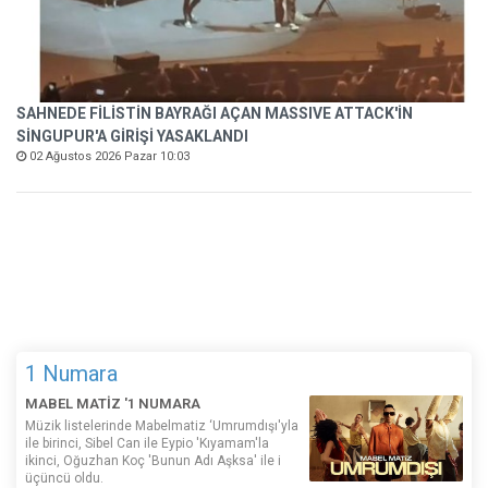
SAHNEDE FİLİSTİN BAYRAĞI AÇAN MASSIVE ATTACK'İN
SİNGUPUR'A GİRİŞİ YASAKLANDI
02 Ağustos 2026 Pazar 10:03
1 Numara
MABEL MATİZ '1 NUMARA
Müzik listelerinde Mabelmatiz ‘Umrumdışı'yla
ile birinci, Sibel Can ile Eypio 'Kıyamam'la
ikinci, Oğuzhan Koç 'Bunun Adı Aşksa' ile i
üçüncü oldu.