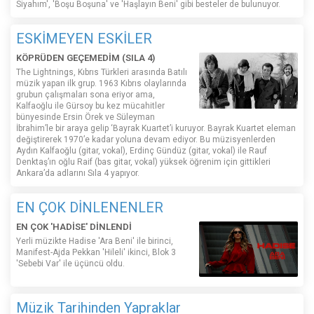
Siyahım', 'Boşu Boşuna' ve 'Haşlayın Beni' gibi besteler de bulunuyor.
ESKİMEYEN ESKİLER
KÖPRÜDEN GEÇEMEDİM (SILA 4)
The Lightnings, Kıbrıs Türkleri arasında Batılı
müzik yapan ilk grup. 1963 Kıbrıs olaylarında
grubun çalışmaları sona eriyor ama,
Kalfaoğlu ile Gürsoy bu kez mücahitler
bünyesinde Ersin Örek ve Süleyman
İbrahim’le bir araya gelip ‘Bayrak Kuartet’i kuruyor. Bayrak Kuartet eleman
değiştirerek 1970’e kadar yoluna devam ediyor. Bu müzisyenlerden
Aydın Kalfaoğlu (gitar, vokal), Erdinç Gündüz (gitar, vokal) ile Rauf
Denktaş’ın oğlu Raif (bas gitar, vokal) yüksek öğrenim için gittikleri
Ankara’da adlarını Sıla 4 yapıyor.
EN ÇOK DİNLENENLER
EN ÇOK 'HADİSE' DİNLENDİ
Yerli müzikte Hadise 'Ara Beni' ile birinci,
Manifest-Ajda Pekkan 'Hileli' ikinci, Blok 3
'Sebebi Var' ile üçüncü oldu.
Müzik Tarihinden Yapraklar