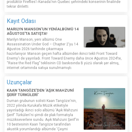
prodüktör Fireflies'ı Kanada'nın Quebec şehrindeki konserinin finalinde
tekrar dinletti.
Kayıt Odası
MARILYN MANSON'UN YENİALBÜMÜ 14
AĞUSTOS'TA SATIŞTA!
Marilyn Manson, yeni albümü One
Assassination Under God – Chapter 2'yu 14
Ağustos 2026 tarihinde çıkarmaya
hazırlanıyor. Manson geçen hafta albümden ikinci tekli Front Toward
Enemy'i de yayınladı. Front Toward Enemy daha önce Ağustos 2024’te,
“Raise the Red Flag” teklisinin CD baskısında B yüzü olarak şer almış,
internet ortamında satışa sunulmamıştı.
Uzunçalar
KAAN TANGÖZE'DEN 'AŞIK MAHZUNİ
ŞERİF TÜRKÜLERİ'
Duman grubunun solisti Kaan Tangöze'nin,
2022 yılında Kurukafa Müzik etiketiyle
yayınladığı ikinci solo albümü 'Aşık Mahzuni
Şerif' Türküleri'ni şimdi de plak formatıyla
müzikseverlere sundu. Aşık Mahzuni Şerif'in
10 bestesinin Kaan Tangöze tarafından
akustik yorumlandığı albümde 'Çeşmi