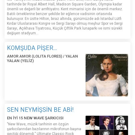
tarihinde bir Royal Albert Hall, Madison Square Garden, Olympia kadar
önemli ve değerli bir amfitiyatro. Kent mimarisi için de önemli merkez.
Batılı örneklerine benzer şekilde bir eğlence vadisinin ortasında
bulunuyor. En üstte Hilton, biraz altında, günümüzde adı İstanbul Lütfi
Kırdar Uluslararası Kongre ve Sergi Sarayı olmuş meşhur Spor ve Sergi
Sarayı, Açıkhava Tiyatrosu, Küçük Çiftlik Park lunaparkı ve ismi sürekli
değişen stadyum…
KOMŞUDA PİŞER...
AMOR AMOR (LOLITA FLORES) / YALAN
YALAN (YELİZ)
SEN NEYMİŞSİN BE ABİ!
EN İYİ 15 NEW WAVE ŞARKICISI
"New Wave, müzik tarihinin en özgün
şarkıcılarından bazılarının mikrofonun başına
geçtiği dönemdi." Ultimate Classic Rock