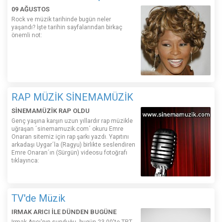
09 AĞUSTOS
Rock ve müzik tarihinde bugün neler
yaşandı? İşte tarihin sayfalarından birkaç
önemli not:
RAP MÜZİK SİNEMAMÜZİK
SİNEMAMÜZİK RAP OLDU
Genç yaşına karşın uzun yıllardır rap müzikle
uğraşan ´sinemamuzik.com´ okuru Emre
Onaran sitemiz için rap şarkı yazdı. Yapıtını
arkadaşı Uygar´la (Ragyu) birlikte seslendiren
Emre Onaran´ın (Sürgün) videosu fotoğrafı
tıklayınca:
TV'de Müzik
IRMAK ARICI İLE DÜNDEN BUGÜNE