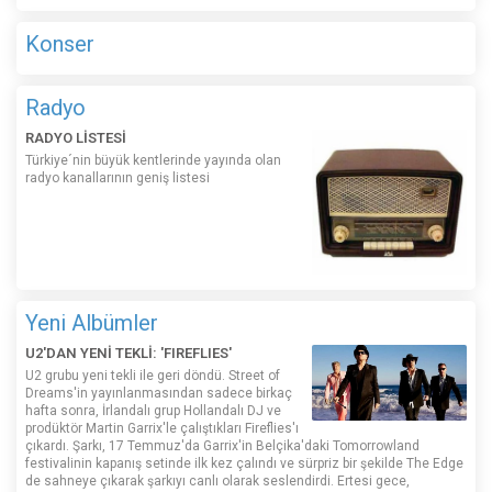
Konser
Radyo
RADYO LİSTESİ
Türkiye´nin büyük kentlerinde yayında olan
radyo kanallarının geniş listesi
Yeni Albümler
U2'DAN YENİ TEKLİ: 'FIREFLIES'
U2 grubu yeni tekli ile geri döndü. Street of
Dreams'in yayınlanmasından sadece birkaç
hafta sonra, İrlandalı grup Hollandalı DJ ve
prodüktör Martin Garrix'le çalıştıkları Fireflies'ı
çıkardı. Şarkı, 17 Temmuz'da Garrix'in Belçika'daki Tomorrowland
festivalinin kapanış setinde ilk kez çalındı ​​ve sürpriz bir şekilde The Edge
de sahneye çıkarak şarkıyı canlı olarak seslendirdi. Ertesi gece,