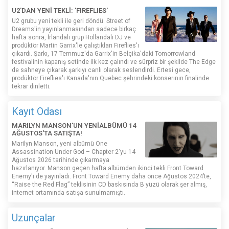
U2'DAN YENİ TEKLİ: 'FIREFLIES'
U2 grubu yeni tekli ile geri döndü. Street of
Dreams'in yayınlanmasından sadece birkaç
hafta sonra, İrlandalı grup Hollandalı DJ ve
prodüktör Martin Garrix'le çalıştıkları Fireflies'ı
çıkardı. Şarkı, 17 Temmuz'da Garrix'in Belçika'daki Tomorrowland
festivalinin kapanış setinde ilk kez çalındı ​​ve sürpriz bir şekilde The Edge
de sahneye çıkarak şarkıyı canlı olarak seslendirdi. Ertesi gece,
prodüktör Fireflies'ı Kanada'nın Quebec şehrindeki konserinin finalinde
tekrar dinletti.
Kayıt Odası
MARILYN MANSON'UN YENİALBÜMÜ 14
AĞUSTOS'TA SATIŞTA!
Marilyn Manson, yeni albümü One
Assassination Under God – Chapter 2'yu 14
Ağustos 2026 tarihinde çıkarmaya
hazırlanıyor. Manson geçen hafta albümden ikinci tekli Front Toward
Enemy'i de yayınladı. Front Toward Enemy daha önce Ağustos 2024’te,
“Raise the Red Flag” teklisinin CD baskısında B yüzü olarak şer almış,
internet ortamında satışa sunulmamıştı.
Uzunçalar