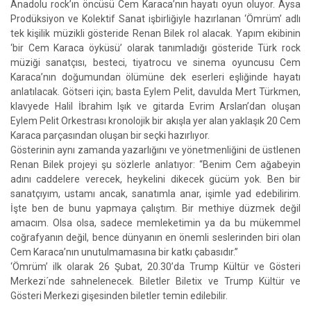
Anadolu rock’ın öncüsü Cem Karaca’nın hayatı oyun oluyor. Aysa
Prodüksiyon ve Kolektif Sanat işbirliğiyle hazırlanan ‘Ömrüm’ adlı
tek kişilik müzikli gösteride Renan Bilek rol alacak. Yapım ekibinin
‘bir Cem Karaca öyküsü’ olarak tanımladığı gösteride Türk rock
müziği sanatçısı, besteci, tiyatrocu ve sinema oyuncusu Cem
Karaca’nın doğumundan ölümüne dek eserleri eşliğinde hayatı
anlatılacak. Götseri için; basta Eylem Pelit, davulda Mert Türkmen,
klavyede Halil İbrahim Işık ve gitarda Evrim Arslan’dan oluşan
Eylem Pelit Orkestrası kronolojik bir akışla yer alan yaklaşık 20 Cem
Karaca parçasından oluşan bir seçki hazırlıyor.
Gösterinin aynı zamanda yazarlığını ve yönetmenliğini de üstlenen
Renan Bilek projeyi şu sözlerle anlatıyor: “Benim Cem ağabeyin
adını caddelere verecek, heykelini dikecek gücüm yok. Ben bir
sanatçıyım, ustamı ancak, sanatımla anar, işimle yad edebilirim.
İşte ben de bunu yapmaya çalıştım. Bir methiye düzmek değil
amacım. Olsa olsa, sadece memleketimin ya da bu mükemmel
coğrafyanın değil, bence dünyanın en önemli seslerinden biri olan
Cem Karaca’nın unutulmamasına bir katkı çabasıdır.”
‘Ömrüm’ ilk olarak 26 Şubat, 20.30’da Trump Kültür ve Gösteri
Merkezi´nde sahnelenecek. Biletler Biletix ve Trump Kültür ve
Gösteri Merkezi gişesinden biletler temin edilebilir.