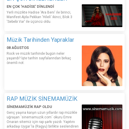
EN ÇOK 'HADİSE' DİNLENDİ
Yerli müzikte Hadise 'Ara Beni' ile birinci,
Manifest-Ajda Pekkan 'Hileli' ikinci, Blok 3
'Sebebi Var' ile üçüncü oldu.
Müzik Tarihinden Yapraklar
08 AĞUSTOS
Rock ve müzik tarihinde bugün neler
yaşandı? İşte tarihin sayfalarından birkaç
önemli not:
RAP MÜZİK SİNEMAMÜZİK
SİNEMAMÜZİK RAP OLDU
Genç yaşına karşın uzun yıllardır rap müzikle
uğraşan ´sinemamuzik.com´ okuru Emre
Onaran sitemiz için rap şarkı yazdı. Yapıtını
arkadaşı Uygar´la (Ragyu) birlikte seslendiren