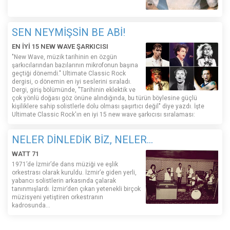
SEN NEYMİŞSİN BE ABİ!
EN İYİ 15 NEW WAVE ŞARKICISI
"New Wave, müzik tarihinin en özgün
şarkıcılarından bazılarının mikrofonun başına
geçtiği dönemdi." Ultimate Classic Rock
dergisi, o dönemin en iyi seslerini sıraladı.
Dergi, giriş bölümünde, "Tarihinin eklektik ve
çok yönlü doğası göz önüne alındığında, bu türün böylesine güçlü
kişiliklere sahip solistlerle dolu olması şaşırtıcı değil" diye yazdı. İşte
Ultimate Classic Rock'ın en iyi 15 new wave şarkıcısı sıralaması:
NELER DİNLEDİK BİZ, NELER...
WATT 71
1971’de İzmir’de dans müziği ve eşlik
orkestrası olarak kuruldu. İzmir’e giden yerli,
yabancı solistlerin arkasında çalarak
tanınmışlardı. İzmir’den çıkan yetenekli birçok
müzisyeni yetiştiren orkestranın
kadrosunda...