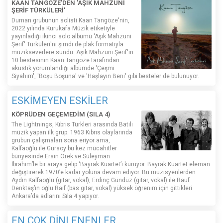
KAAN TANGÖZE'DEN 'AŞIK MAHZUNİ
ŞERİF TÜRKÜLERİ'
Duman grubunun solisti Kaan Tangöze'nin,
2022 yılında Kurukafa Müzik etiketiyle
yayınladığı ikinci solo albümü 'Aşık Mahzuni
Şerif' Türküleri'ni şimdi de plak formatıyla
müzikseverlere sundu. Aşık Mahzuni Şerif'in
10 bestesinin Kaan Tangöze tarafından
akustik yorumlandığı albümde 'Çeşmi
Siyahım', 'Boşu Boşuna' ve 'Haşlayın Beni' gibi besteler de bulunuyor.
ESKİMEYEN ESKİLER
KÖPRÜDEN GEÇEMEDİM (SILA 4)
The Lightnings, Kıbrıs Türkleri arasında Batılı
müzik yapan ilk grup. 1963 Kıbrıs olaylarında
grubun çalışmaları sona eriyor ama,
Kalfaoğlu ile Gürsoy bu kez mücahitler
bünyesinde Ersin Örek ve Süleyman
İbrahim’le bir araya gelip ‘Bayrak Kuartet’i kuruyor. Bayrak Kuartet eleman
değiştirerek 1970’e kadar yoluna devam ediyor. Bu müzisyenlerden
Aydın Kalfaoğlu (gitar, vokal), Erdinç Gündüz (gitar, vokal) ile Rauf
Denktaş’ın oğlu Raif (bas gitar, vokal) yüksek öğrenim için gittikleri
Ankara’da adlarını Sıla 4 yapıyor.
EN ÇOK DİNLENENLER