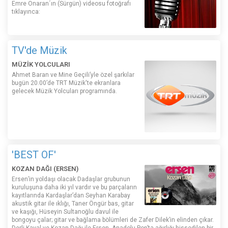
Emre Onaran´ın (Sürgün) videosu fotoğrafı
tıklayınca:
TV'de Müzik
MÜZİK YOLCULARI
Ahmet Baran ve Mine Geçili’yle özel şarkılar
bugün 20.00’de TRT Müzik'te ekranlara
gelecek Müzik Yolcuları programında.
'BEST OF'
KOZAN DAĞI (ERSEN)
Ersen’in yoldaşı olacak Dadaşlar grubunun
kuruluşuna daha iki yıl vardır ve bu parçaların
kayıtlarında Kardaşlar’dan Seyhan Karabay
akustik gitar ile ıklığı, Taner Öngür bas, gitar
ve kaşığı, Hüseyin Sultanoğlu davul ile
bongoyu çalar; gitar ve bağlama bölümleri de Zafer Dilek’in elinden çıkar.
Derli Kaval ve Kozan Dağı ile Ersen, Anadolu Pop’ta ağırlığı hissedilen bir