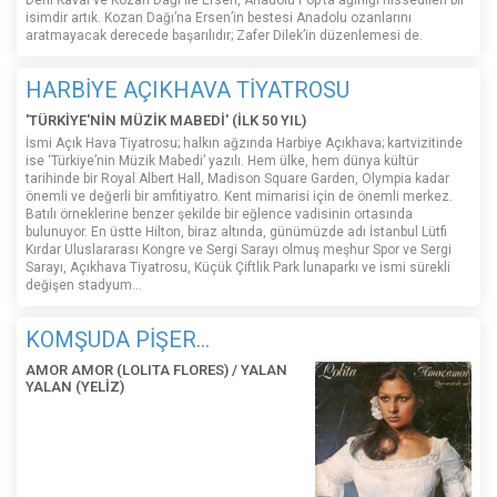
isimdir artık. Kozan Dağı’na Ersen’in bestesi Anadolu ozanlarını
aratmayacak derecede başarılıdır; Zafer Dilek’in düzenlemesi de.
HARBİYE AÇIKHAVA TİYATROSU
'TÜRKİYE'NİN MÜZİK MABEDİ' (İLK 50 YIL)
İsmi Açık Hava Tiyatrosu; halkın ağzında Harbiye Açıkhava; kartvizitinde
ise ‘Türkiye’nin Müzik Mabedi’ yazılı. Hem ülke, hem dünya kültür
tarihinde bir Royal Albert Hall, Madison Square Garden, Olympia kadar
önemli ve değerli bir amfitiyatro. Kent mimarisi için de önemli merkez.
Batılı örneklerine benzer şekilde bir eğlence vadisinin ortasında
bulunuyor. En üstte Hilton, biraz altında, günümüzde adı İstanbul Lütfi
Kırdar Uluslararası Kongre ve Sergi Sarayı olmuş meşhur Spor ve Sergi
Sarayı, Açıkhava Tiyatrosu, Küçük Çiftlik Park lunaparkı ve ismi sürekli
değişen stadyum…
KOMŞUDA PİŞER...
AMOR AMOR (LOLITA FLORES) / YALAN
YALAN (YELİZ)