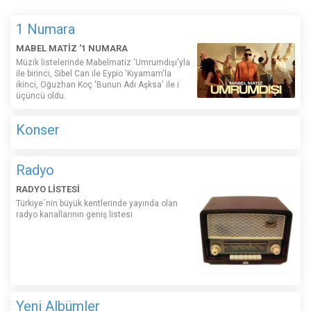
1 Numara
MABEL MATİZ '1 NUMARA
Müzik listelerinde Mabelmatiz ‘Umrumdışı'yla
ile birinci, Sibel Can ile Eypio 'Kıyamam'la
ikinci, Oğuzhan Koç 'Bunun Adı Aşksa' ile i
üçüncü oldu.
Konser
Radyo
RADYO LİSTESİ
Türkiye´nin büyük kentlerinde yayında olan
radyo kanallarının geniş listesi
Yeni Albümler