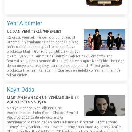
Yeni Albümler
U2'DAN YENİ TEKLİ: 'FIREFLIES'
U2 grubu yeni tekli ile geri döndü. Street of
Dreams'in yayınlanmasından sadece birkaç
hafta sonra, İrlandalı grup Hollandalı DJ ve
prodüktör Martin Garrix'le çalıştıkları Fireflies'ı
çıkardı. Şarkı, 17 Temmuz'da Garrix'in Belçika'daki Tomorrowland
festivalinin kapanış setinde ilk kez çalındı ​​ve sürpriz bir şekilde The Edge
de sahneye çıkarak şarkıyı canlı olarak seslendirdi. Ertesi gece,
prodüktör Fireflies'ı Kanada'nın Quebec şehrindeki konserinin finalinde
tekrar dinletti.
Kayıt Odası
MARILYN MANSON'UN YENİALBÜMÜ 14
AĞUSTOS'TA SATIŞTA!
Marilyn Manson, yeni albümü One
Assassination Under God – Chapter 2'yu 14
Ağustos 2026 tarihinde çıkarmaya
hazırlanıyor. Manson geçen hafta albümden ikinci tekli Front Toward
Enemy'i de yayınladı. Front Toward Enemy daha önce Ağustos 2024’te,
“Raise the Red Flag” teklisinin CD baskısında B yüzü olarak şer almış,