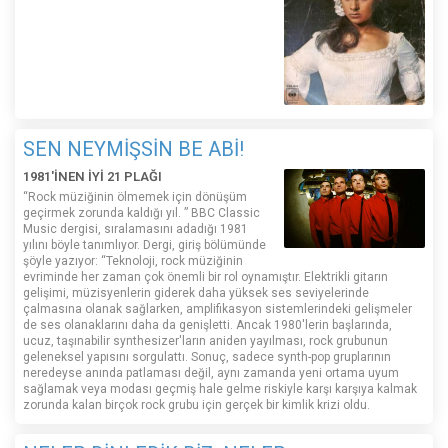
SEN NEYMİŞSİN BE ABİ!
1981'İNEN İYİ 21 PLAĞI
“Rock müziğinin ölmemek için dönüşüm
geçirmek zorunda kaldığı yıl. ” BBC Classic
Music dergisi, sıralamasını adadığı 1981
yılını böyle tanımlıyor. Dergi, giriş bölümünde
şöyle yazıyor: “Teknoloji, rock müziğinin
evriminde her zaman çok önemli bir rol oynamıştır. Elektrikli gitarın
gelişimi, müzisyenlerin giderek daha yüksek ses seviyelerinde
çalmasına olanak sağlarken, amplifikasyon sistemlerindeki gelişmeler
de ses olanaklarını daha da genişletti. Ancak 1980'lerin başlarında,
ucuz, taşınabilir synthesizer'ların aniden yayılması, rock grubunun
geleneksel yapısını sorgulattı. Sonuç, sadece synth-pop gruplarının
neredeyse anında patlaması değil, aynı zamanda yeni ortama uyum
sağlamak veya modası geçmiş hale gelme riskiyle karşı karşıya kalmak
zorunda kalan birçok rock grubu için gerçek bir kimlik krizi oldu.