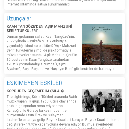
internet ortamında satışa sunulmamıştı.
Uzunçalar
KAAN TANGÖZE'DEN 'AŞIK MAHZUNİ
ŞERİF TÜRKÜLERİ'
Duman grubunun solisti Kaan Tangöze'nin,
2022 yılında Kurukafa Müzik etiketiyle
yayınladığı ikinci solo albümü 'Aşık Mahzuni
Şerif' Türküleri'ni şimdi de plak formatıyla
müzikseverlere sundu. Aşık Mahzuni Şerif'in
10 bestesinin Kaan Tangöze tarafından
akustik yorumlandığı albümde 'Çeşmi
Siyahım', 'Boşu Boşuna' ve 'Haşlayın Beni' gibi besteler de bulunuyor.
ESKİMEYEN ESKİLER
KÖPRÜDEN GEÇEMEDİM (SILA 4)
The Lightnings, Kıbrıs Türkleri arasında Batılı
müzik yapan ilk grup. 1963 Kıbrıs olaylarında
grubun çalışmaları sona eriyor ama,
Kalfaoğlu ile Gürsoy bu kez mücahitler
bünyesinde Ersin Örek ve Süleyman
İbrahim’le bir araya gelip ‘Bayrak Kuartet’i kuruyor. Bayrak Kuartet eleman
değiştirerek 1970’e kadar yoluna devam ediyor. Bu müzisyenlerden