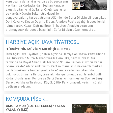
kuruluşuna daha iki yıl vardır ve bu parçaların
kayıtlarında Kardaşlar’dan Seyhan Karabay
akustik gitar ile ıklığı, Taner Öngür bas, gitar
ve kaşığı, Hüseyin Sultanoğlu davul ile
bongoyu çalar; gitar ve bağlama bölümleri de Zafer Dilek’in elinden çıkar.
Derli Kaval ve Kozan Dağı ile Ersen, Anadolu Pop’ta ağırlığı hissedilen bir
isimdir artık. Kozan Dağı’na Ersen’in bestesi Anadolu ozanlarını
aratmayacak derecede başarılıdır; Zafer Dilek’in düzenlemesi de.
HARBİYE AÇIKHAVA TİYATROSU
'TÜRKİYE'NİN MÜZİK MABEDİ' (İLK 50 YIL)
İsmi Açık Hava Tiyatrosu; halkın ağzında Harbiye Açıkhava; kartvizitinde
ise ‘Türkiye’nin Müzik Mabedi’ yazılı. Hem ülke, hem dünya kültür
tarihinde bir Royal Albert Hall, Madison Square Garden, Olympia kadar
önemli ve değerli bir amfitiyatro. Kent mimarisi için de önemli merkez.
Batılı örneklerine benzer şekilde bir eğlence vadisinin ortasında
bulunuyor. En üstte Hilton, biraz altında, günümüzde adı İstanbul Lütfi
Kırdar Uluslararası Kongre ve Sergi Sarayı olmuş meşhur Spor ve Sergi
Sarayı, Açıkhava Tiyatrosu, Küçük Çiftlik Park lunaparkı ve ismi sürekli
değişen stadyum…
KOMŞUDA PİŞER...
AMOR AMOR (LOLITA FLORES) / YALAN
YALAN (YELİZ)