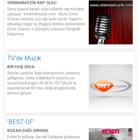
SİNEMAMÜZİK RAP OLDU
Genç yaşına karşın uzun yıllardır rap müzikle
uğraşan ´sinemamuzik.com´ okuru Emre
Onaran sitemiz için rap şarkı yazdı. Yapıtını
arkadaşı Uygar´la (Ragyu) birlikte seslendiren
Emre Onaran´ın (Sürgün) videosu fotoğrafı
tıklayınca:
TV'de Müzik
BİR HOŞ SEDA
Sevilen şarkılar, Baki Kemancı’nın orkestra
şefliğinde, Seda Gökkadar’ın yorumu ve
sunumuyla bugün 20.45'te TRT Müzik'le
yayınlanacak Bir Hoş Seda programında
ekrana geliyor.
'BEST OF'
KOZAN DAĞI (ERSEN)
Ersen’in yoldaşı olacak Dadaşlar grubunun