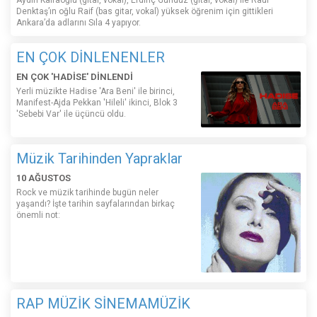
Aydın Kalfaoğlu (gitar, vokal), Erdinç Gündüz (gitar, vokal) ile Rauf
Denktaş’ın oğlu Raif (bas gitar, vokal) yüksek öğrenim için gittikleri
Ankara’da adlarını Sıla 4 yapıyor.
EN ÇOK DİNLENENLER
EN ÇOK 'HADİSE' DİNLENDİ
Yerli müzikte Hadise 'Ara Beni' ile birinci,
Manifest-Ajda Pekkan 'Hileli' ikinci, Blok 3
'Sebebi Var' ile üçüncü oldu.
Müzik Tarihinden Yapraklar
10 AĞUSTOS
Rock ve müzik tarihinde bugün neler
yaşandı? İşte tarihin sayfalarından birkaç
önemli not:
RAP MÜZİK SİNEMAMÜZİK