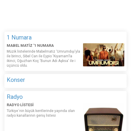
1 Numara
MABEL MATİZ '1 NUMARA
Müzik listelerinde Mabelmatiz ‘Umrumdışı'yla
ile birinci, Sibel Can ile Eypio 'Kıyamam'la
ikinci, Oğuzhan Koç 'Bunun Adı Aşksa' ile i
üçüncü oldu.
Konser
Radyo
RADYO LİSTESİ
Türkiye´nin büyük kentlerinde yayında olan
radyo kanallarının geniş listesi