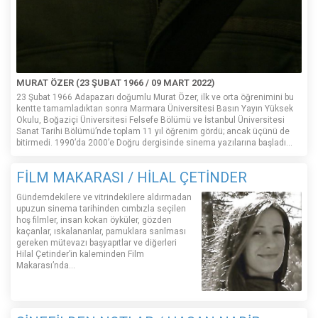
MURAT ÖZER (23 ŞUBAT 1966 / 09 MART 2022)
23 Şubat 1966 Adapazarı doğumlu Murat Özer, ilk ve orta öğrenimini bu
kentte tamamladıktan sonra Marmara Üniversitesi Basın Yayın Yüksek
Okulu, Boğaziçi Üniversitesi Felsefe Bölümü ve İstanbul Üniversitesi
Sanat Tarihi Bölümü’nde toplam 11 yıl öğrenim gördü; ancak üçünü de
bitirmedi. 1990’da 2000’e Doğru dergisinde sinema yazılarına başladı...
FİLM MAKARASI / HİLAL ÇETİNDER
Gündemdekilere ve vitrindekilere aldırmadan
upuzun sinema tarihinden cımbızla seçilen
hoş filmler, insan kokan öyküler, gözden
kaçanlar, ıskalananlar, pamuklara sarılması
gereken mütevazı başyapıtlar ve diğerleri
Hilal Çetinder’in kaleminden Film
Makarası’nda…