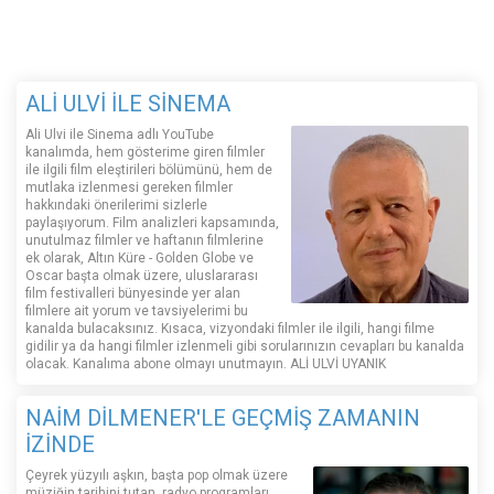
ALİ ULVİ İLE SİNEMA
Ali Ulvi ile Sinema adlı YouTube
kanalımda, hem gösterime giren filmler
ile ilgili film eleştirileri bölümünü, hem de
mutlaka izlenmesi gereken filmler
hakkındaki önerilerimi sizlerle
paylaşıyorum. Film analizleri kapsamında,
unutulmaz filmler ve haftanın filmlerine
ek olarak, Altın Küre - Golden Globe ve
Oscar başta olmak üzere, uluslararası
film festivalleri bünyesinde yer alan
filmlere ait yorum ve tavsiyelerimi bu
kanalda bulacaksınız. Kısaca, vizyondaki filmler ile ilgili, hangi filme
gidilir ya da hangi filmler izlenmeli gibi sorularınızın cevapları bu kanalda
olacak. Kanalıma abone olmayı unutmayın. ALİ ULVİ UYANIK
NAİM DİLMENER'LE GEÇMİŞ ZAMANIN
İZİNDE
Çeyrek yüzyılı aşkın, başta pop olmak üzere
müziğin tarihini tutan, radyo programları