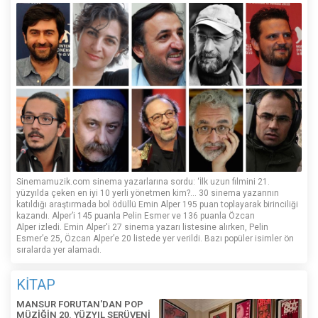
Sinemamuzik.com sinema yazarlarına sordu: ‘İlk uzun filmini 21.
yüzyılda çeken en iyi 10 yerli yönetmen kim?... 30 sinema yazarının
katıldığı araştırmada bol ödüllü Emin Alper 195 puan toplayarak birinciliği
kazandı. Alper’i 145 puanla Pelin Esmer ve 136 puanla Özcan
Alper izledi. Emin Alper'i 27 sinema yazarı listesine alırken, Pelin
Esmer’e 25, Özcan Alper’e 20 listede yer verildi. Bazı popüler isimler ön
sıralarda yer alamadı.
KİTAP
MANSUR FORUTAN'DAN POP
MÜZİĞİN 20. YÜZYIL SERÜVENİ