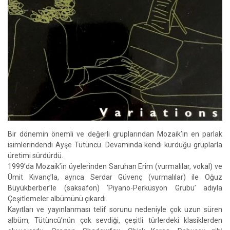
Bir dönemin önemli ve değerli gruplarından Mozaik’in en parlak
isimlerindendi Ayşe Tütüncü. Devamında kendi kurduğu gruplarla
üretimi sürdürdü.
1999’da Mozaik’in üyelerinden Saruhan Erim (vurmalılar, vokal) ve
Ümit Kıvanç’la, ayrıca Serdar Güvenç (vurmalılar) ile Oğuz
Büyükberber’le (saksafon) ‘Piyano-Perküsyon Grubu’ adıyla
Çeşitlemeler albümünü çıkardı.
Kayıtları ve yayınlanması telif sorunu nedeniyle çok uzun süren
albüm, Tütüncü’nün çok sevdiği, çeşitli türlerdeki klasiklerden