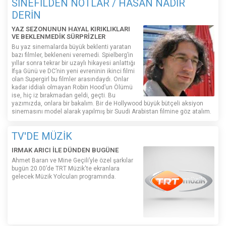
SİNEFİLDEN NOTLAR / HASAN NADİR
DERİN
YAZ SEZONUNUN HAYAL KIRIKLIKLARI
VE BEKLENMEDİK SÜRPRİZLER
Bu yaz sinemalarda büyük beklenti yaratan
bazı filmler, bekleneni veremedi. Spielberg’in
yıllar sonra tekrar bir uzaylı hikayesi anlattığı
İfşa Günü ve DC’nin yeni evreninin ikinci filmi
olan Supergirl bu filmler arasındaydı. Onlar
kadar iddialı olmayan Robin Hood’un Ölümü
ise, hiç iz bırakmadan geldi, geçti. Bu
yazımızda, onlara bir bakalım. Bir de Hollywood büyük bütçeli aksiyon
sinemasını model alarak yapılmış bir Suudi Arabistan filmine göz atalım.
TV'DE MÜZİK
IRMAK ARICI İLE DÜNDEN BUGÜNE
Ahmet Baran ve Mine Geçili’yle özel şarkılar
bugün 20.00’de TRT Müzik'te ekranlara
gelecek Müzik Yolcuları programında.