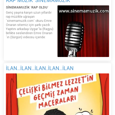
RAP MÜZİK 'SİNEMAMÜZİK'
SİNEMAMUZİK ´RAP OLDU´
Genç yaşına karşın uzun yıllardır
rap müzikle uğraşan
´sinemamuzik.com´ okuru Emre
Onaran sitemiz için şarkı yazdı.
Yapıtını arkadaşı Uygar´la (Ragyu)
birlikte seslendiren Emre Onaran
´ın (Sürgün) videosu içeride:
İLAN...İLAN...İLAN..İLAN...İLAN