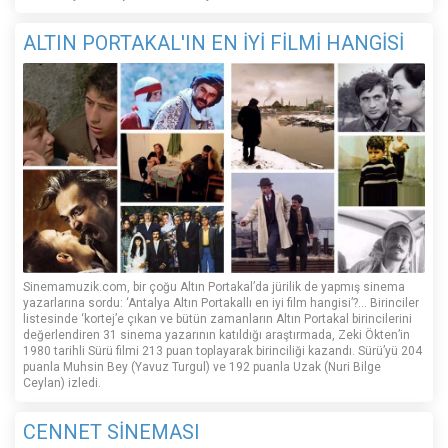
ALTIN PORTAKAL'IN EN İYİ FİLMİ HANGİSİ
Sinemamuzik.com, bir çoğu Altın Portakal’da jürilik de yapmış sinema
yazarlarına sordu: ‘Antalya Altın Portakallı en iyi film hangisi’?... Birinciler
listesinde ‘kortej’e çıkan ve bütün zamanların Altın Portakal birincilerini
değerlendiren 31 sinema yazarının katıldığı araştırmada, Zeki Ökten’in
1980 tarihli Sürü filmi 213 puan toplayarak birinciliği kazandı. Sürü’yü 204
puanla Muhsin Bey (Yavuz Turgul) ve 192 puanla Uzak (Nuri Bilge
Ceylan) izledi.
CENNET SİNEMASI