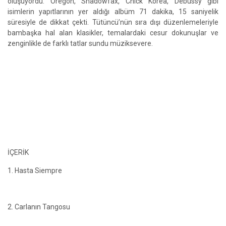
oluşuyordu. Oregon, Shadowfax, Chick Korea, Debussy gibi
isimlerin yapıtlarının yer aldığı albüm 71 dakika, 15 saniyelik
süresiyle de dikkat çekti. Tütüncü’nün sıra dışı düzenlemeleriyle
bambaşka hal alan klasikler, temalardaki cesur dokunuşlar ve
zenginlikle de farklı tatlar sundu müziksevere.
İÇERİK
1. Hasta Siempre
2. Carlanın Tangosu