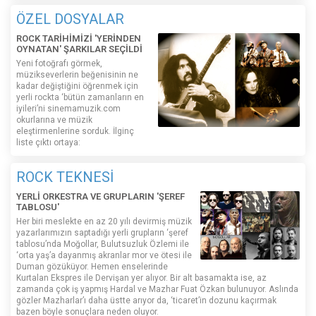
ÖZEL DOSYALAR
ROCK TARİHİMİZİ 'YERİNDEN
OYNATAN' ŞARKILAR SEÇİLDİ
Yeni fotoğrafı görmek,
müzikseverlerin beğenisinin ne
kadar değiştiğini öğrenmek için
yerli rockta ‘bütün zamanların en
iyileri’ni sinemamuzik.com
okurlarına ve müzik
eleştirmenlerine sorduk. İlginç
liste çıktı ortaya:
ROCK TEKNESİ
YERLİ ORKESTRA VE GRUPLARIN 'ŞEREF
TABLOSU'
Her biri meslekte en az 20 yılı devirmiş müzik
yazarlarımızın saptadığı yerli grupların ‘şeref
tablosu’nda Moğollar, Bulutsuzluk Özlemi ile
‘orta yaş’a dayanmış akranlar mor ve ötesi ile
Duman gözüküyor. Hemen enselerinde
Kurtalan Ekspres ile Dervişan yer alıyor. Bir alt basamakta ise, az
zamanda çok iş yapmış Hardal ve Mazhar Fuat Özkan bulunuyor. Aslında
gözler Mazharlar’ı daha üstte arıyor da, ‘ticaret’in dozunu kaçırmak
bazen böyle sonuçlara neden oluyor.