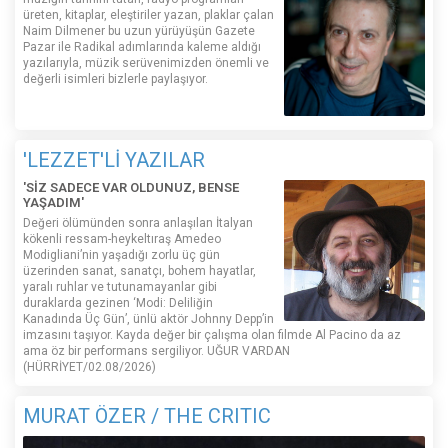
üreten, kitaplar, eleştiriler yazan, plaklar çalan
Naim Dilmener bu uzun yürüyüşün Gazete
Pazar ile Radikal adımlarında kaleme aldığı
yazılarıyla, müzik serüvenimizden önemli ve
değerli isimleri bizlerle paylaşıyor.
'LEZZET'Lİ YAZILAR
'SİZ SADECE VAR OLDUNUZ, BENSE
YAŞADIM'
Değeri ölümünden sonra anlaşılan İtalyan
kökenli ressam-heykeltıraş Amedeo
Modigliani’nin yaşadığı zorlu üç gün
üzerinden sanat, sanatçı, bohem hayatlar,
yaralı ruhlar ve tutunamayanlar gibi
duraklarda gezinen ‘Modi: Deliliğin
Kanadında Üç Gün’, ünlü aktör Johnny Depp’in
imzasını taşıyor. Kayda değer bir çalışma olan filmde Al Pacino da az
ama öz bir performans sergiliyor. UĞUR VARDAN
(HÜRRİYET/02.08/2026)
MURAT ÖZER / THE CRITIC