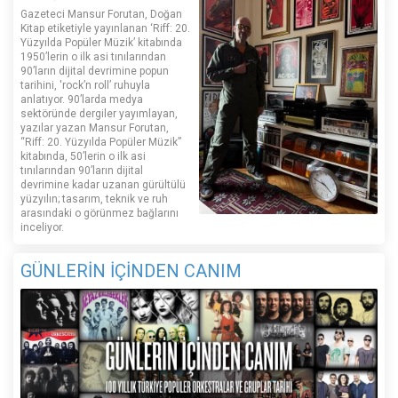
Gazeteci Mansur Forutan, Doğan
Kitap etiketiyle yayınlanan ‘Riff: 20.
Yüzyılda Popüler Müzik’ kitabında
1950’lerin o ilk asi tınılarından
90’ların dijital devrimine popun
tarihini, 'rock’n roll’ ruhuyla
anlatıyor. 90’larda medya
sektöründe dergiler yayımlayan,
yazılar yazan Mansur Forutan,
“Riff: 20. Yüzyılda Popüler Müzik”
kitabında, 50’lerin o ilk asi
tınılarından 90’ların dijital
devrimine kadar uzanan gürültülü
yüzyılın; tasarım, teknik ve ruh
arasındaki o görünmez bağlarını
inceliyor.
GÜNLERİN İÇİNDEN CANIM