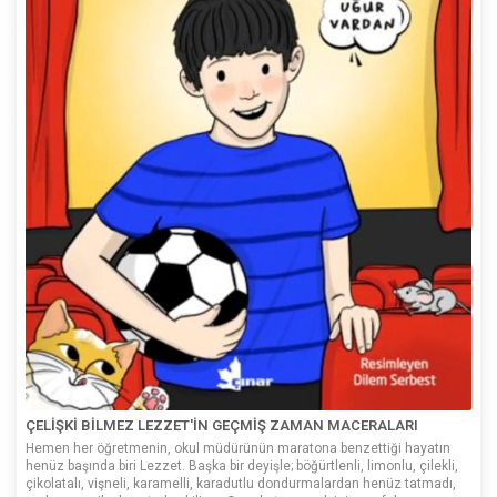
ÇELİŞKİ BİLMEZ LEZZET'İN GEÇMİŞ ZAMAN MACERALARI
Hemen her öğretmenin, okul müdürünün maratona benzettiği hayatın
henüz başında biri Lezzet. Başka bir deyişle; böğürtlenli, limonlu, çilekli,
çikolatalı, vişneli, karamelli, karadutlu dondurmalardan henüz tatmadı,