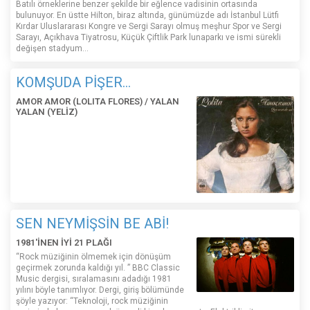
Batılı örneklerine benzer şekilde bir eğlence vadisinin ortasında
bulunuyor. En üstte Hilton, biraz altında, günümüzde adı İstanbul Lütfi
Kırdar Uluslararası Kongre ve Sergi Sarayı olmuş meşhur Spor ve Sergi
Sarayı, Açıkhava Tiyatrosu, Küçük Çiftlik Park lunaparkı ve ismi sürekli
değişen stadyum…
KOMŞUDA PİŞER...
AMOR AMOR (LOLITA FLORES) / YALAN
YALAN (YELİZ)
SEN NEYMİŞSİN BE ABİ!
1981'İNEN İYİ 21 PLAĞI
“Rock müziğinin ölmemek için dönüşüm
geçirmek zorunda kaldığı yıl. ” BBC Classic
Music dergisi, sıralamasını adadığı 1981
yılını böyle tanımlıyor. Dergi, giriş bölümünde
şöyle yazıyor: “Teknoloji, rock müziğinin