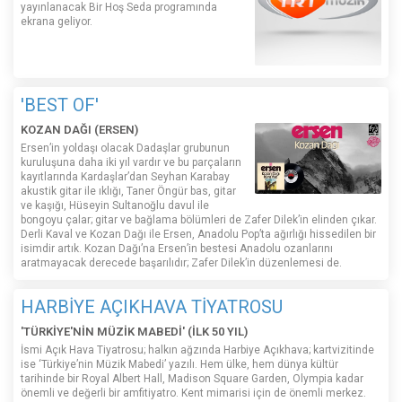
yayınlanacak Bir Hoş Seda programında
ekrana geliyor.
'BEST OF'
KOZAN DAĞI (ERSEN)
Ersen’in yoldaşı olacak Dadaşlar grubunun
kuruluşuna daha iki yıl vardır ve bu parçaların
kayıtlarında Kardaşlar’dan Seyhan Karabay
akustik gitar ile ıklığı, Taner Öngür bas, gitar
ve kaşığı, Hüseyin Sultanoğlu davul ile
bongoyu çalar; gitar ve bağlama bölümleri de Zafer Dilek’in elinden çıkar.
Derli Kaval ve Kozan Dağı ile Ersen, Anadolu Pop’ta ağırlığı hissedilen bir
isimdir artık. Kozan Dağı’na Ersen’in bestesi Anadolu ozanlarını
aratmayacak derecede başarılıdır; Zafer Dilek’in düzenlemesi de.
HARBİYE AÇIKHAVA TİYATROSU
'TÜRKİYE'NİN MÜZİK MABEDİ' (İLK 50 YIL)
İsmi Açık Hava Tiyatrosu; halkın ağzında Harbiye Açıkhava; kartvizitinde
ise ‘Türkiye’nin Müzik Mabedi’ yazılı. Hem ülke, hem dünya kültür
tarihinde bir Royal Albert Hall, Madison Square Garden, Olympia kadar
önemli ve değerli bir amfitiyatro. Kent mimarisi için de önemli merkez.