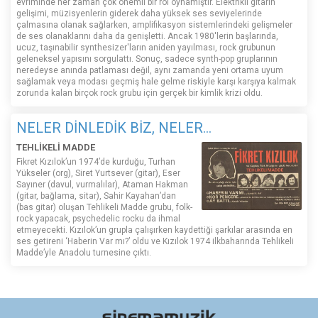
evriminde her zaman çok önemli bir rol oynamıştır. Elektrikli gitarın
gelişimi, müzisyenlerin giderek daha yüksek ses seviyelerinde
çalmasına olanak sağlarken, amplifikasyon sistemlerindeki gelişmeler
de ses olanaklarını daha da genişletti. Ancak 1980'lerin başlarında,
ucuz, taşınabilir synthesizer'ların aniden yayılması, rock grubunun
geleneksel yapısını sorgulattı. Sonuç, sadece synth-pop gruplarının
neredeyse anında patlaması değil, aynı zamanda yeni ortama uyum
sağlamak veya modası geçmiş hale gelme riskiyle karşı karşıya kalmak
zorunda kalan birçok rock grubu için gerçek bir kimlik krizi oldu.
NELER DİNLEDİK BİZ, NELER...
TEHLİKELİ MADDE
Fikret Kızılok’un 1974’de kurduğu, Turhan
Yükseler (org), Siret Yurtsever (gitar), Eser
Sayıner (davul, vurmalılar), Ataman Hakman
(gitar, bağlama, sitar), Sahir Kayahan’dan
(bas gitar) oluşan Tehlikeli Madde grubu, folk-
rock yapacak, psychedelic rocku da ihmal
etmeyecekti. Kızılok’un grupla çalışırken kaydettiği şarkılar arasında en
ses getireni ‘Haberin Var mı?’ oldu ve Kızılok 1974 ilkbaharında Tehlikeli
Madde’yle Anadolu turnesine çıktı.