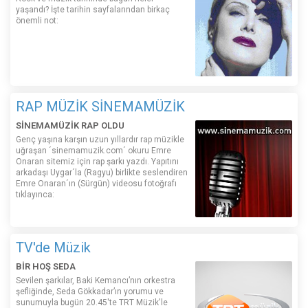
yaşandı? İşte tarihin sayfalarından birkaç
önemli not:
RAP MÜZİK SİNEMAMÜZİK
SİNEMAMÜZİK RAP OLDU
Genç yaşına karşın uzun yıllardır rap müzikle
uğraşan ´sinemamuzik.com´ okuru Emre
Onaran sitemiz için rap şarkı yazdı. Yapıtını
arkadaşı Uygar´la (Ragyu) birlikte seslendiren
Emre Onaran´ın (Sürgün) videosu fotoğrafı
tıklayınca:
TV'de Müzik
BİR HOŞ SEDA
Sevilen şarkılar, Baki Kemancı’nın orkestra
şefliğinde, Seda Gökkadar’ın yorumu ve
sunumuyla bugün 20.45'te TRT Müzik'le