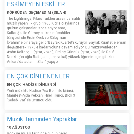
ESKİMEYEN ESKİLER
KÖPRÜDEN GEÇEMEDİM (SILA 4)
The Lightnings, Kıbrıs Türkleri arasında Batılı
müzik yapan ilk grup. 1963 Kıbrıs olaylarında
grubun çalışmaları sona eriyor ama,
Kalfaoğlu ile Gürsoy bu kez mücahitler
bünyesinde Ersin Örek ve Süleyman
İbrahim’le bir araya gelip ‘Bayrak Kuartet’i kuruyor. Bayrak Kuartet eleman
değiştirerek 1970’e kadar yoluna devam ediyor. Bu müzisyenlerden
Aydın Kalfaoğlu (gitar, vokal), Erdinç Gündüz (gitar, vokal) ile Rauf
Denktaş’ın oğlu Raif (bas gitar, vokal) yüksek öğrenim için gittikleri
Ankara’da adlarını Sıla 4 yapıyor.
EN ÇOK DİNLENENLER
EN ÇOK 'HADİSE' DİNLENDİ
Yerli müzikte Hadise 'Ara Beni' ile birinci,
Manifest-Ajda Pekkan 'Hileli' ikinci, Blok 3
'Sebebi Var' ile üçüncü oldu.
Müzik Tarihinden Yapraklar
10 AĞUSTOS
Rock ve müzik tarihinde bugün neler