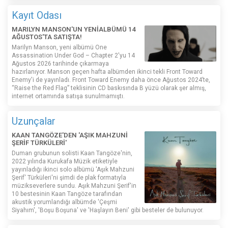
Kayıt Odası
MARILYN MANSON'UN YENİALBÜMÜ 14
AĞUSTOS'TA SATIŞTA!
Marilyn Manson, yeni albümü One
Assassination Under God – Chapter 2'yu 14
Ağustos 2026 tarihinde çıkarmaya
hazırlanıyor. Manson geçen hafta albümden ikinci tekli Front Toward
Enemy'i de yayınladı. Front Toward Enemy daha önce Ağustos 2024’te,
“Raise the Red Flag” teklisinin CD baskısında B yüzü olarak şer almış,
internet ortamında satışa sunulmamıştı.
Uzunçalar
KAAN TANGÖZE'DEN 'AŞIK MAHZUNİ
ŞERİF TÜRKÜLERİ'
Duman grubunun solisti Kaan Tangöze'nin,
2022 yılında Kurukafa Müzik etiketiyle
yayınladığı ikinci solo albümü 'Aşık Mahzuni
Şerif' Türküleri'ni şimdi de plak formatıyla
müzikseverlere sundu. Aşık Mahzuni Şerif'in
10 bestesinin Kaan Tangöze tarafından
akustik yorumlandığı albümde 'Çeşmi
Siyahım', 'Boşu Boşuna' ve 'Haşlayın Beni' gibi besteler de bulunuyor.