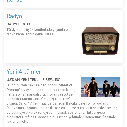
Radyo
RADYO LİSTESİ
Türkiye´nin büyük kentlerinde yayında olan
radyo kanallarının geniş listesi
Yeni Albümler
U2'DAN YENİ TEKLİ: 'FIREFLIES'
U2 grubu yeni tekli ile geri döndü. Street of
Dreams'in yayınlanmasından sadece birkaç
hafta sonra, İrlandalı grup Hollandalı DJ ve
prodüktör Martin Garrix'le çalıştıkları Fireflies'ı
çıkardı. Şarkı, 17 Temmuz'da Garrix'in Belçika'daki Tomorrowland
festivalinin kapanış setinde ilk kez çalındı ​​ve sürpriz bir şekilde The Edge
de sahneye çıkarak şarkıyı canlı olarak seslendirdi. Ertesi gece,
prodüktör Fireflies'ı Kanada'nın Quebec şehrindeki konserinin finalinde
tekrar dinletti.