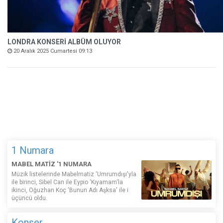
LONDRA KONSERİ ALBÜM OLUYOR
20 Aralık 2025 Cumartesi 09:13
1 Numara
MABEL MATİZ '1 NUMARA
Müzik listelerinde Mabelmatiz ‘Umrumdışı'yla
ile birinci, Sibel Can ile Eypio 'Kıyamam'la
ikinci, Oğuzhan Koç 'Bunun Adı Aşksa' ile i
üçüncü oldu.
Konser