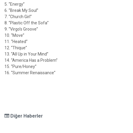
5. “Energy”
6. “Break My Soul”
7. “Church Girl”
8. “Plastic Off the Sofa”
9. “Virgo’s Groove”
10. “Move”
11. “Heated”
12. “Thique”
13. “All Up in Your Mind”
14. “America Has a Problem”
15. “Pure/Honey”
16. “Summer Renaissance”
Diğer Haberler