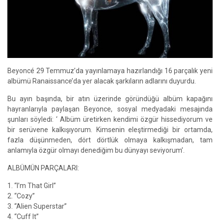
Beyoncé 29 Temmuz’da yayınlamaya hazırlandığı 16 parçalık yeni
albümü Ranaissance’da yer alacak şarkıların adlarını duyurdu.
Bu ayın başında, bir atın üzerinde göründüğü albüm kapağını
hayranlarıyla paylaşan Beyonce, sosyal medyadaki mesajında
şunları söyledi: ‘ Albüm üretirken kendimi özgür hissediyorum ve
bir serüvene kalkışıyorum. Kimsenin eleştirmediği bir ortamda,
fazla düşünmeden, dört dörtlük olmaya kalkışmadan, tam
anlamıyla özgür olmayı denediğim bu dünyayı seviyorum’.
ALBÜMÜN PARÇALARI:
1. “I’m That Girl”
2. “Cozy”
3. “Alien Superstar”
4. “Cuff It”