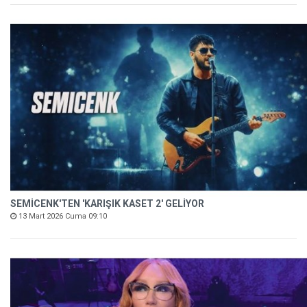
SEMİCENK'TEN 'KARIŞIK KASET 2' GELİYOR
13 Mart 2026 Cuma 09:10