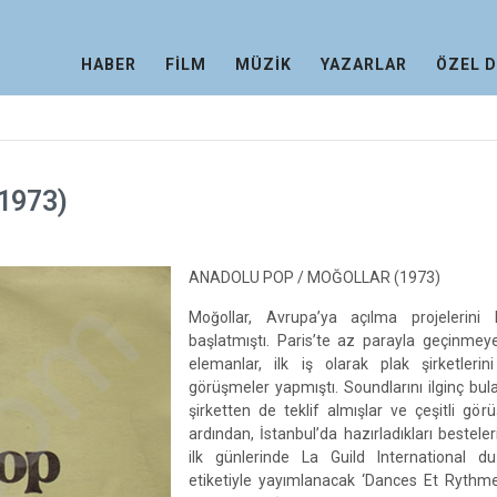
HABER
FİLM
MÜZİK
YAZARLAR
ÖZEL 
1973)
ANADOLU POP / MOĞOLLAR (1973)
Moğollar, Avrupa’ya açılma projelerini P
başlatmıştı. Paris’te az parayla geçinmey
elemanlar, ilk iş olarak plak şirketlerin
görüşmeler yapmıştı. Soundlarını ilginç bul
şirketten de teklif almışlar ve çeşitli gör
ardından, İstanbul’da hazırladıkları besteler
ilk günlerinde La Guild International d
etiketiyle yayımlanacak ‘Dances Et Rythm