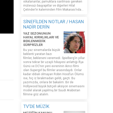
ıskalananlar, pamuklara sarılması gereken
mütevazı başyapıtlar ve diğerleri Hilal
Çetinder’in kaleminden Film Makarası’nda…
SİNEFİLDEN NOTLAR / HASAN
NADİR DERİN
YAZ SEZONUNUN
HAYAL KIRIKLIKLARI VE
BEKLENMEDİK
SÜRPRİZLER
Bu yaz sinemalarda büyük
beklenti yaratan bazı
filmler, bekleneni veremedi. Spielberg’in yıllar
sonra tekrar bir uzaylı hikayesi anlattığı İfşa
Günü ve DC’nin yeni evreninin ikinci filmi
olan Supergirl bu filmler arasındaydı. Onlar
kadar iddialı olmayan Robin Hood’un Ölümü
ise, hiç iz bırakmadan geldi, geçti. Bu
yazımızda, onlara bir bakalım. Bir de
Hollywood büyük bütçeli aksiyon sinemasını
model alarak yapılmış bir Suudi Arabistan
filmine göz atalım.
TV'DE MÜZİK
MÜZİĞİN KANUNU