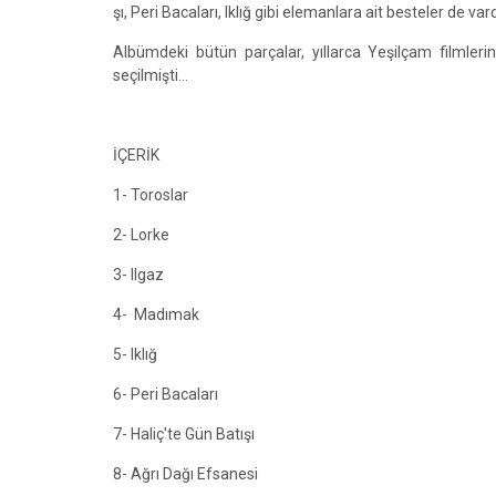
şı, Peri Bacaları, Iklığ gibi elemanlara ait besteler de vard
Albümdeki bütün parçalar, yıllarca Yeşilçam filmlerin
seçilmişti…
İÇERİK
1- Toroslar
2- Lorke
3- Ilgaz
4- Madımak
5- Iklığ
6- Peri Bacaları
7- Haliç'te Gün Batışı
8- Ağrı Dağı Efsanesi