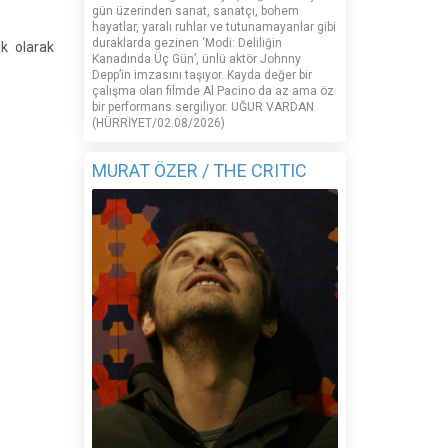
gün üzerinden sanat, sanatçı, bohem
hayatlar, yaralı ruhlar ve tutunamayanlar gibi
duraklarda gezinen ‘Modi: Deliliğin
ik olarak
Kanadında Üç Gün’, ünlü aktör Johnny
Depp’in imzasını taşıyor. Kayda değer bir
çalışma olan filmde Al Pacino da az ama öz
bir performans sergiliyor. UĞUR VARDAN
(HÜRRİYET/02.08/2026)
MURAT ÖZER / THE CRITIC