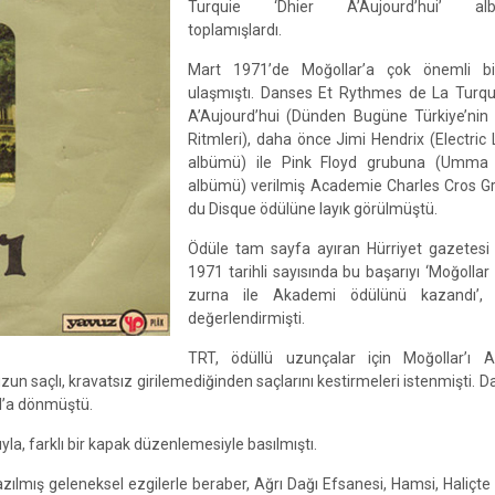
Turquie ‘Dhier A’Aujourd’hui’ al
toplamışlardı.
Mart 1971’de Moğollar’a çok önemli b
ulaşmıştı. Danses Et Rythmes de La Turqui
A’Aujourd’hui (Dünden Bugüne Türkiye’nin
Ritmleri), daha önce Jimi Hendrix (Electric
albümü) ile Pink Floyd grubuna (Umm
albümü) verilmiş Academie Charles Cros Gr
du Disque ödülüne layık görülmüştü.
Ödüle tam sayfa ayıran Hürriyet gazetesi
1971 tarihli sayısında bu başarıyı ‘Moğollar
zurna ile Akademi ödülünü kazandı’, 
değerlendirmişti.
TRT, ödüllü uzunçalar için Moğollar’ı A
 saçlı, kravatsız girilemediğinden saçlarını kestirmeleri istenmişti. 
l’a dönmüştü.
la, farklı bir kapak düzenlemesiyle basılmıştı.
ılmış geleneksel ezgilerle beraber, Ağrı Dağı Efsanesi, Hamsi, Haliçte