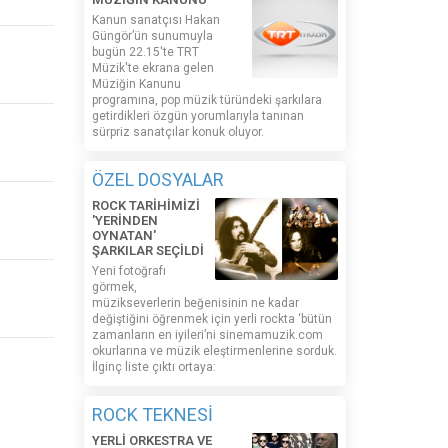
Kanun sanatçısı Hakan
Güngör’ün sunumuyla
bugün 22.15'te TRT
Müzik'te ekrana gelen
Müziğin Kanunu
programına, pop müzik türündeki şarkılara
getirdikleri özgün yorumlarıyla tanınan
sürpriz sanatçılar konuk oluyor.
ÖZEL DOSYALAR
ROCK TARİHİMİZİ
'YERİNDEN
OYNATAN'
ŞARKILAR SEÇİLDİ
Yeni fotoğrafı
görmek,
müzikseverlerin beğenisinin ne kadar
değiştiğini öğrenmek için yerli rockta ‘bütün
zamanların en iyileri’ni sinemamuzik.com
okurlarına ve müzik eleştirmenlerine sorduk.
İlginç liste çıktı ortaya:
ROCK TEKNESİ
YERLİ ORKESTRA VE