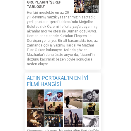
GRUPLARIN 'ŞEREF
TABLOSU'
Her biri meslekte en az 20
yılı devirmiş müzik yazarlarımızın saptadığı
yerli grupların ‘şeref tablosu’nda Moğollar,
Bulutsuzluk Özlemi ile ‘orta yaş’a dayanmış
akranlar mor ve ötesi ile Duman gözüküyor.
Hemen enselerinde Kurtalan Ekspres ile
Dervişan yer alıyor. Bir alt basamakta ise, az
zamanda çok iş yapmış Hardal ve Mazhar
Fuat Özkan bulunuyor. Aslında gözler
Mazharlar’ı daha üstte arıyor da, ‘ticaret’in
dozunu kaçırmak bazen böyle sonuçlara
neden oluyor.
ALTIN PORTAKAL'IN EN İYİ
FİLMİ HANGİSİ