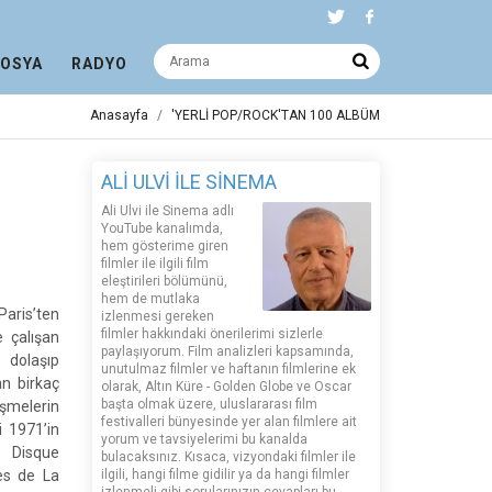
DOSYA
RADYO
Anasayfa
'YERLİ POP/ROCK'TAN 100 ALBÜM
ALİ ULVİ İLE SİNEMA
Ali Ulvi ile Sinema adlı
YouTube kanalımda,
hem gösterime giren
filmler ile ilgili film
eleştirileri bölümünü,
hem de mutlaka
aris’ten
izlenmesi gereken
filmler hakkındaki önerilerimi sizlerle
e çalışan
paylaşıyorum. Film analizleri kapsamında,
i dolaşıp
unutulmaz filmler ve haftanın filmlerine ek
an birkaç
olarak, Altın Küre - Golden Globe ve Oscar
başta olmak üzere, uluslararası film
üşmelerin
festivalleri bünyesinde yer alan filmlere ait
i 1971’in
yorum ve tavsiyelerimi bu kanalda
u Disque
bulacaksınız. Kısaca, vizyondaki filmler ile
es de La
ilgili, hangi filme gidilir ya da hangi filmler