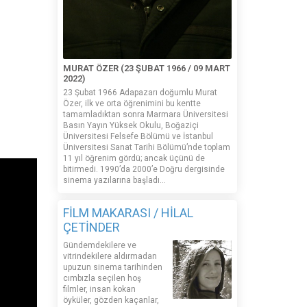
MURAT ÖZER (23 ŞUBAT 1966 / 09 MART
2022)
23 Şubat 1966 Adapazarı doğumlu Murat
Özer, ilk ve orta öğrenimini bu kentte
tamamladıktan sonra Marmara Üniversitesi
Basın Yayın Yüksek Okulu, Boğaziçi
Üniversitesi Felsefe Bölümü ve İstanbul
Üniversitesi Sanat Tarihi Bölümü’nde toplam
11 yıl öğrenim gördü; ancak üçünü de
bitirmedi. 1990’da 2000’e Doğru dergisinde
sinema yazılarına başladı...
FİLM MAKARASI / HİLAL
ÇETİNDER
Gündemdekilere ve
vitrindekilere aldırmadan
upuzun sinema tarihinden
cımbızla seçilen hoş
filmler, insan kokan
öyküler, gözden kaçanlar,