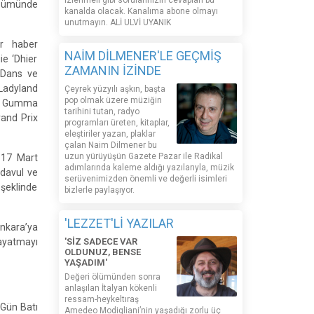
izlenmeli gibi sorularınızın cevapları bu
bümünde
kanalda olacak. Kanalıma abone olmayı
unutmayın. ALİ ULVİ UYANIK
ir haber
NAİM DİLMENER'LE GEÇMİŞ
e ‘Dhier
ZAMANIN İZİNDE
 Dans ve
 Ladyland
Çeyrek yüzyılı aşkın, başta
pop olmak üzere müziğin
a Gumma
tarihini tutan, radyo
and Prix
programları üreten, kitaplar,
eleştiriler yazan, plaklar
çalan Naim Dilmener bu
uzun yürüyüşün Gazete Pazar ile Radikal
 17 Mart
adımlarında kaleme aldığı yazılarıyla, müzik
 davul ve
serüvenimizden önemli ve değerli isimleri
şeklinde
bizlerle paylaşıyor.
'LEZZET'Lİ YAZILAR
nkara’ya
Dayatmayı
'SİZ SADECE VAR
OLDUNUZ, BENSE
YAŞADIM'
Değeri ölümünden sonra
anlaşılan İtalyan kökenli
ressam-heykeltıraş
 Gün Batı
Amedeo Modigliani’nin yaşadığı zorlu üç