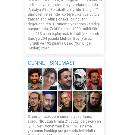
Sinemamuzik.com, bir çoğu Altın Portakal’da
jürilik de yapmış sinema yazarlarına sordu:
‘Antalya Altın Portakallı en iyi film hangisi’?...
Birinciler listesinde ‘kortej’e çıkan ve bütün
zamanların Altın Portakal birincilerini
değerlendiren 31 sinema yazarının katıldığı
araştırmada, Zeki Ökten’in 1980 tarihli Sürü
filmi 213 puan toplayarak birinciliği kazandı.
Sürü’yü 204 puanla Muhsin Bey (Yavuz
Turgul) ve 192 puanla Uzak (Nuri Bilge
Ceylan) izledi.
CENNET SİNEMASI
Sinemamuzik.com sinema yazarlarına
sordu: ‘İlk uzun filmini 21. yüzyılda çeken en
iyi 10 yerli yönetmen kim?... 30 sinema
yazarının katıldığı araştırmada bol ödüllü