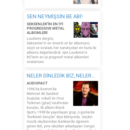
SEN NEYMİŞSİN BE ABİ!
SEKSENLER'İN EN İYİ
PROGRESSIVE METAL
ALBÜMLERİ
Loudwire dergisi,
Seksenler'in en önemli on bir albümünü
seçti ve sıraladı; her sanatçıdan en fazla iki
albümü değerlendirdi. İşte Loudwire'ın
80'lerin en iyi progresif metal albümleri
sıralaması:
NELER DİNLEDİK BİZ, NELER...
AUDIOFACT
1996’da Boston’da
Mehmet Ali Sanlıkol
(tuşlular, vokal) ile Onur
Türkmen (gitar) tarafından
kurulan, ilk albüm Black
Spot’u 1998’de yayınlayan grup, o günlerde
‘Berkleeli Gençler’ diye biliniyordu. Seçkin
müzik okullarından Berklee’de öğrenim
gören ikili, yine okuldan arkadaşları Cengiz