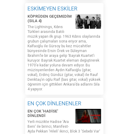
ESKİMEYEN ESKİLER
KÖPRÜDEN GEÇEMEDİM
(SILA 4)
The Lightnings, Kıbrıs
Türkleri arasında Batılı
müzik yapan ilk grup. 1963 Kıbrıs olaylarında
grubun çalışmaları sona eriyor ama,
Kalfaoğlu ile Gürsoy bu kez mücahitler
bünyesinde Ersin Örek ve Süleyman
İbrahim’le bir araya gelip ‘Bayrak Kuartet’i
kuruyor. Bayrak Kuartet eleman değiştirerek
1970’e kadar yoluna devam ediyor. Bu
müzisyenlerden Aydın Kalfaoğlu (gitar,
vokal), Erdinç Gündüz (gitar, vokal) ile Rauf
Denktaş’ın oğlu Raif (bas gitar, vokal) yüksek
öğrenim için gittikleri Ankara’da adlarını Sıla
4 yapıyor.
EN ÇOK DİNLENENLER
EN ÇOK 'HADİSE'
DİNLENDİ
Yerli müzikte Hadise 'Ara
Beni' ile birinci, Manifest-
Ajda Pekkan 'Hileli' ikinci, Blok 3 'Sebebi Var'