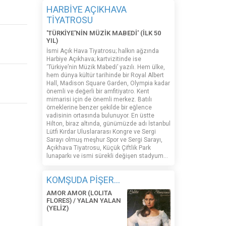
HARBİYE AÇIKHAVA
TİYATROSU
'TÜRKİYE'NİN MÜZİK MABEDİ' (İLK 50
YIL)
İsmi Açık Hava Tiyatrosu; halkın ağzında
Harbiye Açıkhava; kartvizitinde ise
‘Türkiye’nin Müzik Mabedi’ yazılı. Hem ülke,
hem dünya kültür tarihinde bir Royal Albert
Hall, Madison Square Garden, Olympia kadar
önemli ve değerli bir amfitiyatro. Kent
mimarisi için de önemli merkez. Batılı
örneklerine benzer şekilde bir eğlence
vadisinin ortasında bulunuyor. En üstte
Hilton, biraz altında, günümüzde adı İstanbul
Lütfi Kırdar Uluslararası Kongre ve Sergi
Sarayı olmuş meşhur Spor ve Sergi Sarayı,
Açıkhava Tiyatrosu, Küçük Çiftlik Park
lunaparkı ve ismi sürekli değişen stadyum…
KOMŞUDA PİŞER...
AMOR AMOR (LOLITA
FLORES) / YALAN YALAN
(YELİZ)