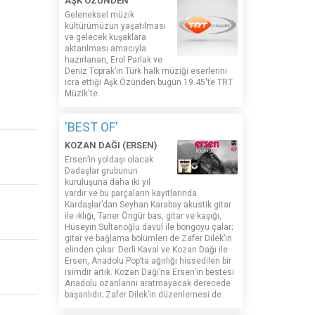
AŞK ÖZÜNDEN
Geleneksel müzik
kültürümüzün yaşatılması
ve gelecek kuşaklara
aktarılması amacıyla
hazırlanan, Erol Parlak ve
Deniz Toprak’ın Türk halk müziği eserlerini
icra ettiği Aşk Özünden bugün 19.45'te TRT
Müzik'te.
'BEST OF'
KOZAN DAĞI (ERSEN)
Ersen’in yoldaşı olacak
Dadaşlar grubunun
kuruluşuna daha iki yıl
vardır ve bu parçaların kayıtlarında
Kardaşlar’dan Seyhan Karabay akustik gitar
ile ıklığı, Taner Öngür bas, gitar ve kaşığı,
Hüseyin Sultanoğlu davul ile bongoyu çalar;
gitar ve bağlama bölümleri de Zafer Dilek’in
elinden çıkar. Derli Kaval ve Kozan Dağı ile
Ersen, Anadolu Pop’ta ağırlığı hissedilen bir
isimdir artık. Kozan Dağı’na Ersen’in bestesi
Anadolu ozanlarını aratmayacak derecede
başarılıdır; Zafer Dilek’in düzenlemesi de.