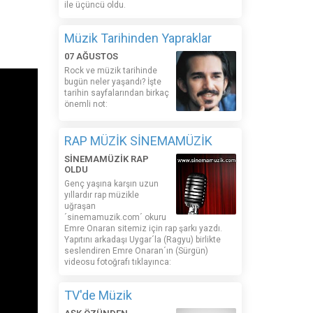
ile üçüncü oldu.
Müzik Tarihinden Yapraklar
07 AĞUSTOS
Rock ve müzik tarihinde
bugün neler yaşandı? İşte
tarihin sayfalarından birkaç
önemli not:
RAP MÜZİK SİNEMAMÜZİK
SİNEMAMÜZİK RAP
OLDU
Genç yaşına karşın uzun
yıllardır rap müzikle
uğraşan
´sinemamuzik.com´ okuru
Emre Onaran sitemiz için rap şarkı yazdı.
Yapıtını arkadaşı Uygar´la (Ragyu) birlikte
seslendiren Emre Onaran´ın (Sürgün)
videosu fotoğrafı tıklayınca:
TV'de Müzik