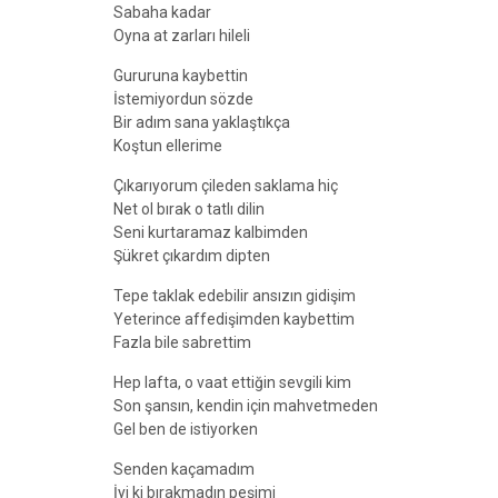
Sabaha kadar
Oyna at zarları hileli
Gururuna kaybettin
İstemiyordun sözde
Bir adım sana yaklaştıkça
Koştun ellerime
Çıkarıyorum çileden saklama hiç
Net ol bırak o tatlı dilin
Seni kurtaramaz kalbimden
Şükret çıkardım dipten
Tepe taklak edebilir ansızın gidişim
Yeterince affedişimden kaybettim
Fazla bile sabrettim
Hep lafta, o vaat ettiğin sevgili kim
Son şansın, kendin için mahvetmeden
Gel ben de istiyorken
Senden kaçamadım
İyi ki bırakmadın peşimi