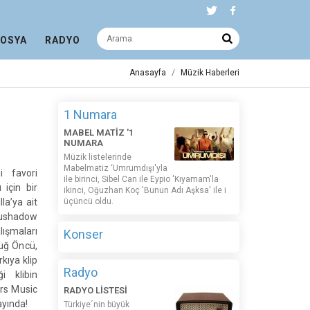
DOSYA
RADYO
Anasayfa
Müzik Haberleri
1 Numara
MABEL MATİZ '1
NUMARA
Müzik listelerinde
Mabelmatiz ‘Umrumdışı'yla
i favori
ile birinci, Sibel Can ile Eypio 'Kıyamam'la
 için bir
ikinci, Oğuzhan Koç 'Bunun Adı Aşksa' ile i
la’ya ait
üçüncü oldu.
ushadow
ışmaları
Konser
tuğ Öncü,
rkıya klip
Radyo
i klibin
ers Music
RADYO LİSTESİ
ayında!
Türkiye´nin büyük