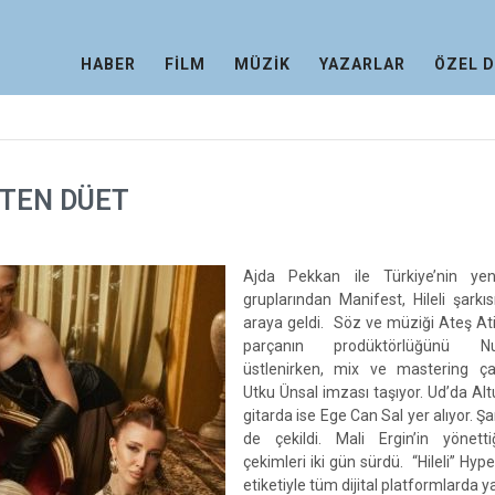
HABER
FİLM
MÜZİK
YAZARLAR
ÖZEL 
'TEN DÜET
Ajda Pekkan ile Türkiye’nin yen
gruplarından Manifest, Hileli şarkısı
araya geldi. Söz ve müziği Ateş Atil
parçanın prodüktörlüğünü N
üstlenirken, mix ve mastering çal
Utku Ünsal imzası taşıyor. Ud’da Al
gitarda ise Ege Can Sal yer alıyor. Şa
de çekildi. Mali Ergin’in yönettiğ
çekimleri iki gün sürdü. “Hileli” Hyp
etiketiyle tüm dijital platformlarda y