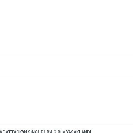
VE ATTACK'İN SİNGUPUR'A GİRİŞİ YASAKLANDI