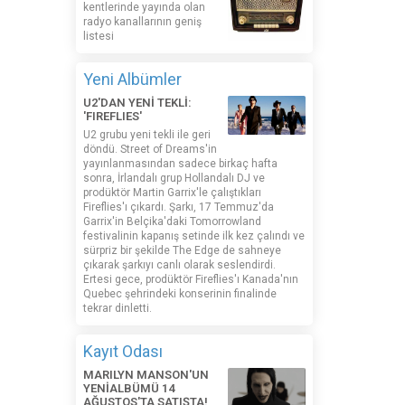
kentlerinde yayında olan
radyo kanallarının geniş
listesi
Yeni Albümler
U2'DAN YENİ TEKLİ:
'FIREFLIES'
U2 grubu yeni tekli ile geri
döndü. Street of Dreams'in
yayınlanmasından sadece birkaç hafta
sonra, İrlandalı grup Hollandalı DJ ve
prodüktör Martin Garrix'le çalıştıkları
Fireflies'ı çıkardı. Şarkı, 17 Temmuz'da
Garrix'in Belçika'daki Tomorrowland
festivalinin kapanış setinde ilk kez çalındı ​​ve
sürpriz bir şekilde The Edge de sahneye
çıkarak şarkıyı canlı olarak seslendirdi.
Ertesi gece, prodüktör Fireflies'ı Kanada'nın
Quebec şehrindeki konserinin finalinde
tekrar dinletti.
Kayıt Odası
MARILYN MANSON'UN
YENİALBÜMÜ 14
AĞUSTOS'TA SATIŞTA!