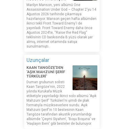
Marilyn Manson, yeni albümü One
Assassination Under God – Chapter 2'yu 14
Ağustos 2026 tarihinde çıkarmaya
hazırlanıyor. Manson geçen hafta albümden
ikinci tekli Front Toward Enemy'i de
yayınladı. Front Toward Enemy daha önce
Ağustos 2024’te, “Raise the Red Flag”
teklisinin CD baskısında B yüzü olarak şer
almış, internet ortamında satışa
sunulmamıştı.
Uzunçalar
KAAN TANGÖZE'DEN
'AŞIK MAHZUNİ ŞERİF
TÜRKÜLERİ'
Duman grubunun solisti
Kaan Tangöze'nin, 2022
yılında Kurukafa Müzik
etiketiyle yayınladığı ikinci solo albümü 'Aşık
Mahzuni Şerif' Türküleri'ni şimdi de plak
formatıyla müzikseverlere sundu. Aşık
Mahzuni Şerif'in 10 bestesinin Kaan
Tangöze tarafından akustik yorumlandığı
albümde 'Çeşmi Siyahım', 'Boşu Boşuna' ve
'Haşlayın Beni' gibi besteler de bulunuyor.